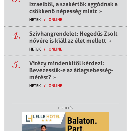
Izraelből, a szakértők aggódnak a
csökkenő népesség miatt
»
HETEK
/
ONLINE
4.
Szívhangrendelet: Hegedűs Zsolt
nővére is kiáll az élet mellett
»
HETEK
/
ONLINE
5.
Vitézy mindenkitől kérdezi:
Bevezessük-e az átlagsebesség-
mérést?
»
HETEK
/
ONLINE
HIRDETÉS