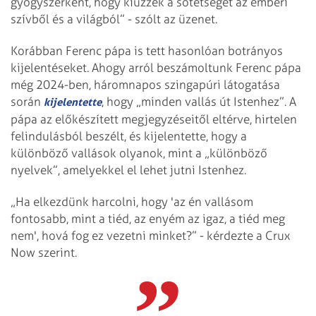
gyógyszerként, hogy kiűzzék a sötétséget az emberi
szívből és a világból” - szólt az üzenet.
Korábban Ferenc pápa is tett hasonlóan botrányos
kijelentéseket. Ahogy arról beszámoltunk Ferenc pápa
még 2024-ben, háromnapos szingapúri látogatása
során
, hogy „minden vallás út Istenhez”. A
kijelentette
pápa az előkészített megjegyzéseitől eltérve, hirtelen
felindulásból beszélt, és kijelentette, hogy a
különböző vallások olyanok, mint a „különböző
nyelvek”, amelyekkel el lehet jutni Istenhez.
„Ha elkezdünk harcolni, hogy 'az én vallásom
fontosabb, mint a tiéd, az enyém az igaz, a tiéd meg
nem', hová fog ez vezetni minket?” - kérdezte a Crux
Now szerint.