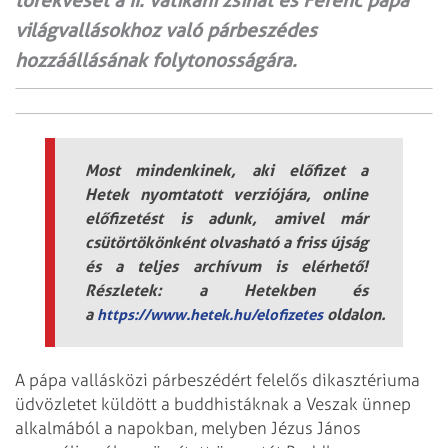
törekvését a II. vatikáni zsinat és Ferenc pápa
világvallásokhoz való párbeszédes
hozzáállásának folytonosságára.
Most mindenkinek, aki előfizet a
Hetek nyomtatott verziójára, online
előfizetést is adunk, amivel már
csütörtökönként olvasható a friss újság
és a teljes archívum is elérhető!
Részletek: a Hetekben és
a
oldalon.
https://www.hetek.hu/elofizetes
A pápa vallásközi párbeszédért felelős dikasztériuma
üdvözletet küldött a buddhistáknak a Veszak ünnep
alkalmából a napokban, melyben Jézus János