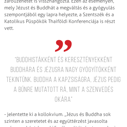
záróüzenetét is visszhangozta. Ezen az eseményen,
mely Jézust és Buddhát a megváltás és a gyógyulás
szempontjából egy lapra helyezte, a Szentszék és a
Katolikus Püspökök Thaiföldi Konferenciája is részt
vett.
“Buddhistákként és keresztényekként
Buddhára és Jézusra nagy gyógyítókként
tekintünk. Buddha a kapzsiságra, Jézus pedig
a bűnre mutatott rá, mint a szenvedés
okára"
- jelentette ki a kollokvium. „Jézus és Buddha sok
szinten a szeretetet és az együttérzést javasolta