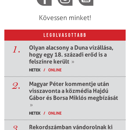
Kövessen minket!
LEGOLVASOTTABB
1.
Olyan alacsony a Duna vízállása,
hogy egy 18. századi erőd is a
felszínre került
»
HETEK
/
ONLINE
2.
Magyar Péter kommentje után
visszavonta a közmédia Hajdú
Gábor és Borsa Miklós megbízását
»
HETEK
/
ONLINE
3.
Rekordszámban vándorolnak ki