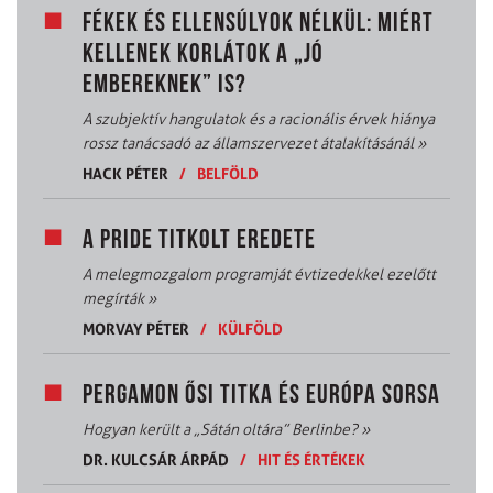
FÉKEK ÉS ELLENSÚLYOK NÉLKÜL: MIÉRT
KELLENEK KORLÁTOK A „JÓ
EMBEREKNEK” IS?
A szubjektív hangulatok és a racionális érvek hiánya
rossz tanácsadó az államszervezet átalakításánál
»
HACK PÉTER
/
BELFÖLD
A PRIDE TITKOLT EREDETE
A melegmozgalom programját évtizedekkel ezelőtt
megírták
»
MORVAY PÉTER
/
KÜLFÖLD
PERGAMON ŐSI TITKA ÉS EURÓPA SORSA
Hogyan került a „Sátán oltára” Berlinbe?
»
DR. KULCSÁR ÁRPÁD
/
HIT ÉS ÉRTÉKEK