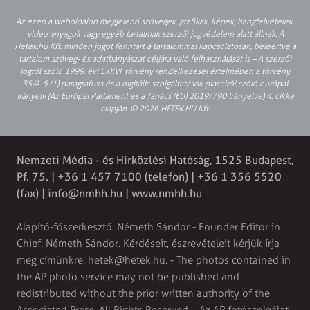
Az ezen a weboldalon megjelenő szövegek, grafikák, képek, hangfelvételek,
video anyagok vagy egyéb tartalmak szerzői jogvédelem alatt állnak. A
Hetek.hu Kft. minden jogot fenntart a tartalommal kapcsolatosan, beleértve a
tartalom szöveg- és adatbányászat céljára való felhasználását is – A szerzői
jogról szóló 1999. évi LXXVI. törvény rendelkezései értelmében a törvény
35/A. § (1) paragrafusa és a digitális szolgáltatások piacairól szóló európai
irányelv (Az Európai Parlament és a Tanács (EU) 2019/790 Irányelve) 4. cikke
alapján. © 2026 HETEK.HU Kft.
Nemzeti Média - és Hírközlési Hatóság, 1525 Budapest,
Pf. 75. | +36 1 457 7100 (telefon) | +36 1 356 5520
(fax) |
info@nmhh.hu
| www.nmhh.hu
Alapító-főszerkesztő: Németh Sándor - Founder Editor in
Chief: Németh Sándor. Kérdéseit, észrevételeit kérjük írja
meg címünkre:
hetek@hetek.hu
. - The photos contained in
the AP photo service may not be published and
redistributed without the prior written authority of the
Associated Press. All Rights Reserved. - Az AP fotószolgálat