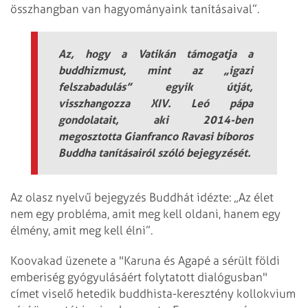
összhangban van hagyományaink tanításaival”.
Az, hogy a Vatikán támogatja a
buddhizmust, mint az „igazi
felszabadulás” egyik útját,
visszhangozza XIV. Leó pápa
gondolatait, aki 2014-ben
megosztotta Gianfranco Ravasi bíboros
Buddha tanításairól szóló bejegyzését.
Az olasz nyelvű bejegyzés Buddhát idézte: „Az élet
nem egy probléma, amit meg kell oldani, hanem egy
élmény, amit meg kell élni”.
Koovakad üzenete a "Karuna és Agapé a sérült földi
emberiség gyógyulásáért folytatott dialógusban"
címet viselő hetedik buddhista-keresztény kollokvium