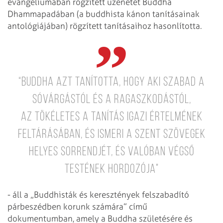
evangéliumában rögzített üzenetét Buddha
Dhammapadában (a buddhista kánon tanításainak
antológiájában) rögzített tanításaihoz hasonlította.
“Buddha azt tanította, hogy aki szabad a
sóvárgástól és a ragaszkodástól,
az tökéletes a Tanítás igazi értelmének
feltárásában, és ismeri a szent szövegek
helyes sorrendjét, és valóban végső
testének hordozója"
- áll a „Buddhisták és keresztények felszabadító
párbeszédben korunk számára” című
dokumentumban, amely a Buddha születésére és