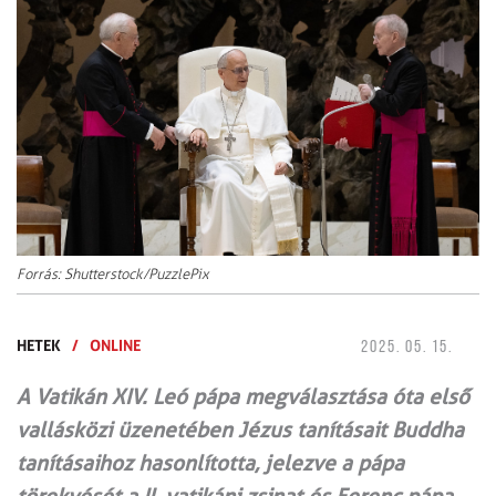
Forrás: Shutterstock/PuzzlePix
HETEK
/
ONLINE
2025. 05. 15.
A Vatikán XIV. Leó pápa megválasztása óta első
vallásközi üzenetében Jézus tanításait Buddha
tanításaihoz hasonlította, jelezve a pápa