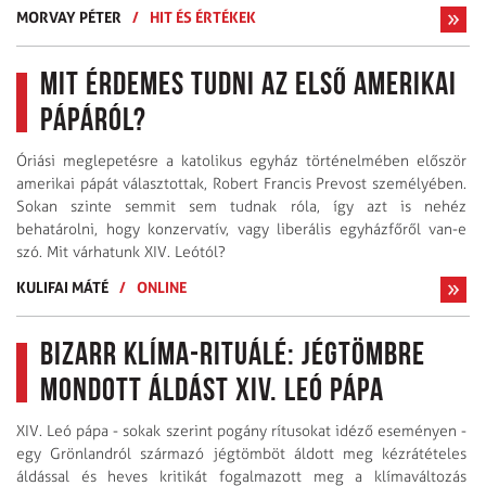
MORVAY PÉTER
/
HIT ÉS ÉRTÉKEK
Mit érdemes tudni az első amerikai
pápáról?
Óriási meglepetésre a katolikus egyház történelmében először
amerikai pápát választottak, Robert Francis Prevost személyében.
Sokan szinte semmit sem tudnak róla, így azt is nehéz
behatárolni, hogy konzervatív, vagy liberális egyházfőről van-e
szó. Mit várhatunk XIV. Leótól?
KULIFAI MÁTÉ
/
ONLINE
Bizarr klíma-rituálé: jégtömbre
mondott áldást XIV. Leó pápa
XIV. Leó pápa - sokak szerint pogány rítusokat idéző eseményen -
egy Grönlandról származó jégtömböt áldott meg kézrátételes
áldással és heves kritikát fogalmazott meg a klímaváltozás