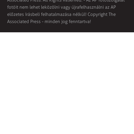
fotóit nem lehet leközölni vagy újrafelhasználni az AP
előzetes írásbeli felhatalmazása nélkül! Copyright The
Associated Press - minden jog fenntartva!