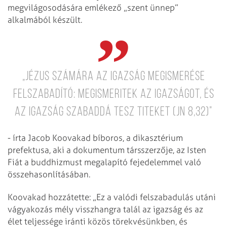
megvilágosodására emlékező „szent ünnep”
alkalmából készült.
„Jézus számára az Igazság megismerése
felszabadító: Megismeritek az igazságot, és
az igazság szabaddá tesz titeket (Jn 8,32)”
- írta Jacob Koovakad bíboros, a dikasztérium
prefektusa, aki a dokumentum társszerzője, az Isten
Fiát a buddhizmust megalapító fejedelemmel való
összehasonlításában.
Koovakad hozzátette: „Ez a valódi felszabadulás utáni
vágyakozás mély visszhangra talál az igazság és az
élet teljessége iránti közös törekvésünkben, és