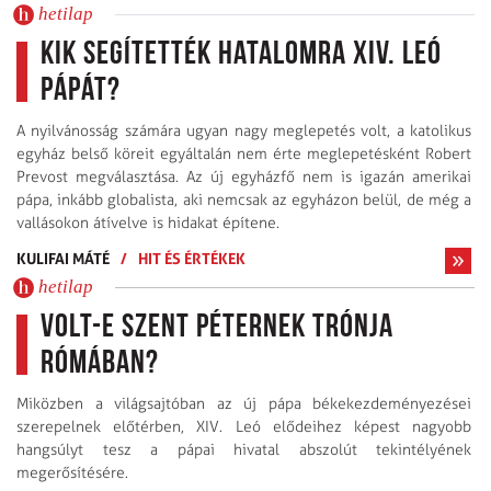
hetilap
Kik segítették hatalomra XIV. Leó
pápát?
A nyilvánosság számára ugyan nagy meglepetés volt, a katolikus
egyház belső köreit egyáltalán nem érte meglepetésként Robert
Prevost megválasztása. Az új egyházfő nem is igazán amerikai
pápa, inkább globalista, aki nemcsak az egyházon belül, de még a
vallásokon átívelve is hidakat építene.
KULIFAI MÁTÉ
/
HIT ÉS ÉRTÉKEK
hetilap
Volt-e Szent Péternek trónja
Rómában?
Miközben a világsajtóban az új pápa békekezdeményezései
szerepelnek előtérben, XIV. Leó elődeihez képest nagyobb
hangsúlyt tesz a pápai hivatal abszolút tekintélyének
megerősítésére.