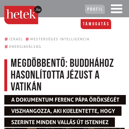
Profil
Támogatás
#
#
IZRAEL
MESTERSÉGES INTELLIGENCIA
#
ENERGIAVÁLSÁG
Megdöbbentő: Buddhához
hasonlította Jézust a
Vatikán
A DOKUMENTUM FERENC PÁPA ÖRÖKSÉGÉT
VISZHANGOZZA, AKI KIJELENTETTE, HOGY
SZERINTE MINDEN VALLÁS ÚT ISTENHEZ