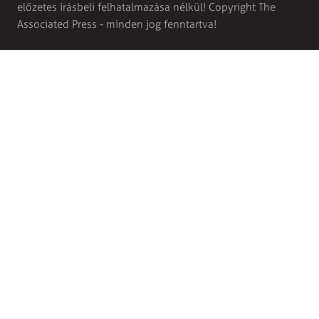
előzetes írásbeli felhatalmazása nélkül! Copyright The
Associated Press - minden jog fenntartva!