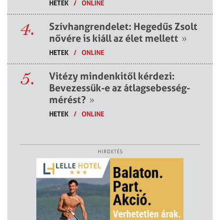
HETEK
/
ONLINE
4.
Szívhangrendelet: Hegedűs Zsolt
nővére is kiáll az élet mellett
»
HETEK
/
ONLINE
5.
Vitézy mindenkitől kérdezi:
Bevezessük-e az átlagsebesség-
mérést?
»
HETEK
/
ONLINE
HIRDETÉS