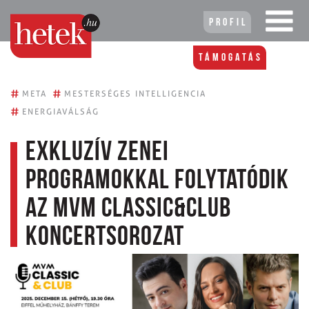
Profil
Támogatás
#
#
META
MESTERSÉGES INTELLIGENCIA
#
ENERGIAVÁLSÁG
Exkluzív zenei
programokkal folytatódik
az MVM Classic&Club
koncertsorozat