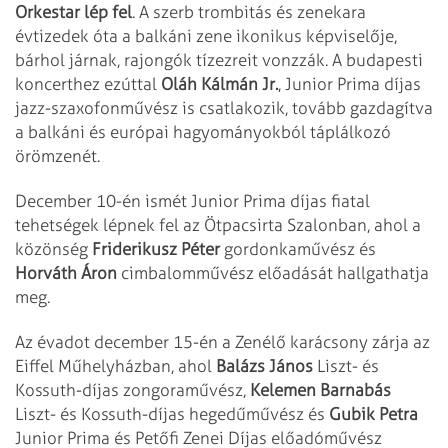
Orkestar lép fel
. A szerb trombitás és zenekara
évtizedek óta a balkáni zene ikonikus képviselője,
bárhol járnak, rajongók tízezreit vonzzák. A budapesti
koncerthez ezúttal
Oláh Kálmán Jr.
, Junior Prima díjas
jazz-szaxofonművész is csatlakozik, tovább gazdagítva
a balkáni és európai hagyományokból táplálkozó
örömzenét.
December 10-én ismét Junior Prima díjas fiatal
tehetségek lépnek fel az Ötpacsirta Szalonban, ahol a
közönség
Friderikusz Péter
gordonkaművész és
Horváth Áron
cimbalomművész előadását hallgathatja
meg.
Az évadot december 15-én a Zenélő karácsony zárja az
Eiffel Műhelyházban, ahol
Balázs János
Liszt- és
Kossuth-díjas zongoraművész,
Kelemen Barnabás
Liszt- és Kossuth-díjas hegedűművész és
Gubik Petra
Junior Prima és Petőfi Zenei Díjas előadóművész