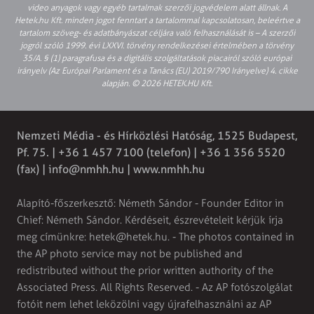
video anyagok vagy egyéb tartalmak szerzői jogvédelem alatt állnak. A
Hetek.hu Kft. minden jogot fenntart a tartalommal kapcsolatosan, beleértve a
tartalom szöveg- és adatbányászat céljára való felhasználását is – A szerzői
jogról szóló 1999. évi LXXVI. törvény rendelkezései értelmében a törvény
35/A. § (1) paragrafusa és a digitális szolgáltatások piacairól szóló európai
irányelv (Az Európai Parlament és a Tanács (EU) 2019/790 Irányelve) 4. cikke
alapján. © 2026 HETEK.HU Kft.
Nemzeti Média - és Hírközlési Hatóság, 1525 Budapest,
Pf. 75. | +36 1 457 7100 (telefon) | +36 1 356 5520
(fax) |
info@nmhh.hu
| www.nmhh.hu
Alapító-főszerkesztő: Németh Sándor - Founder Editor in
Chief: Németh Sándor. Kérdéseit, észrevételeit kérjük írja
meg címünkre:
hetek@hetek.hu
. - The photos contained in
the AP photo service may not be published and
redistributed without the prior written authority of the
Associated Press. All Rights Reserved. - Az AP fotószolgálat
fotóit nem lehet leközölni vagy újrafelhasználni az AP