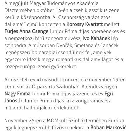
A megújult Magyar Tudományos Akadémia
Dísztermében október 14-én a cseh klasszikus zene
kerül a középpontba. A „Csehország varázslatos
dallamai” című koncerten a
Korossy Kvartett
mellett
Fürjes Anna Csenge
Junior Prima díjas operaénekes és
a nemzetközi hírű zongoraművész,
Ivo Kahánek
lép
színpadra. A műsorban Dvořák, Smetana és Janáček
legnépszerűbb darabjai csendülnek fel, amelyek
egyszerre idézik meg a romantikus dallamvilágot és a
közép-európai zenei gyökereket.
Az őszi-téli évad második koncertjére november 19-én
kerül sor, az Ötpacsirta Szalonban. A rendezvényen
Nagy Emma
Junior Prima díjas jazzénekes és
Egri
János Jr.
Junior Prima díjas jazz-zongoraművész
műsorát hallhatják az érdeklődők.
November 25-én a MOMkult Színháztermében Európa
egyik legnépszerűbb fúvószenekara, a
Boban Marković