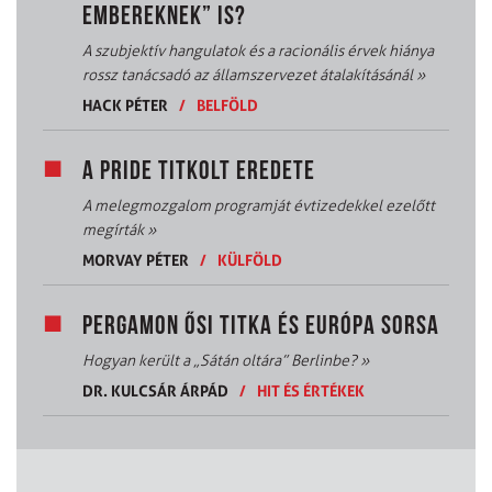
EMBEREKNEK” IS?
A szubjektív hangulatok és a racionális érvek hiánya
rossz tanácsadó az államszervezet átalakításánál
»
HACK PÉTER
/
BELFÖLD
A PRIDE TITKOLT EREDETE
A melegmozgalom programját évtizedekkel ezelőtt
megírták
»
MORVAY PÉTER
/
KÜLFÖLD
PERGAMON ŐSI TITKA ÉS EURÓPA SORSA
Hogyan került a „Sátán oltára” Berlinbe?
»
DR. KULCSÁR ÁRPÁD
/
HIT ÉS ÉRTÉKEK