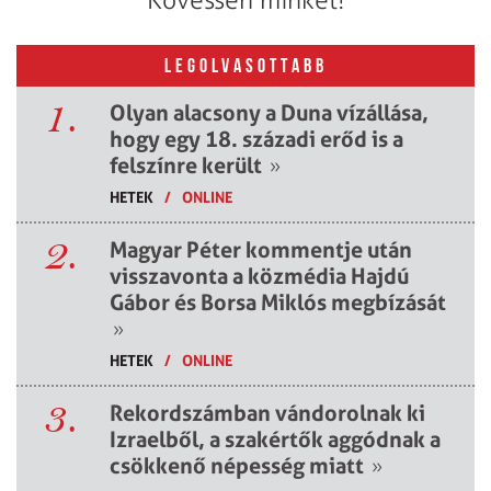
LEGOLVASOTTABB
1.
Olyan alacsony a Duna vízállása,
hogy egy 18. századi erőd is a
felszínre került
»
HETEK
/
ONLINE
2.
Magyar Péter kommentje után
visszavonta a közmédia Hajdú
Gábor és Borsa Miklós megbízását
»
HETEK
/
ONLINE
3.
Rekordszámban vándorolnak ki
Izraelből, a szakértők aggódnak a
csökkenő népesség miatt
»