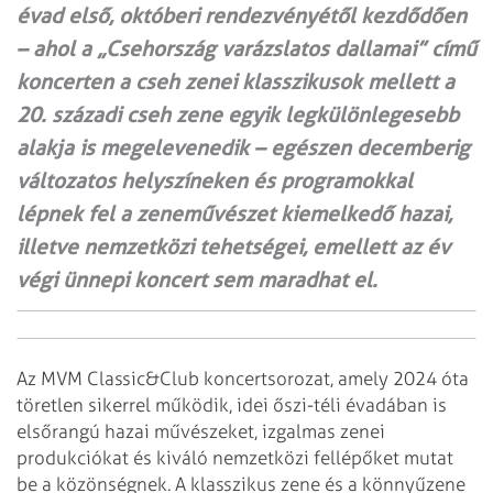
évad első, októberi rendezvényétől kezdődően
– ahol a „Csehország varázslatos dallamai” című
koncerten a cseh zenei klasszikusok mellett a
20. századi cseh zene egyik legkülönlegesebb
alakja is megelevenedik – egészen decemberig
változatos helyszíneken és programokkal
lépnek fel a zeneművészet kiemelkedő hazai,
illetve nemzetközi tehetségei, emellett az év
végi ünnepi koncert sem maradhat el.
Az MVM Classic&Club koncertsorozat, amely 2024 óta
töretlen sikerrel működik, idei őszi-téli évadában is
elsőrangú hazai művészeket, izgalmas zenei
produkciókat és kiváló nemzetközi fellépőket mutat
be a közönségnek. A klasszikus zene és a könnyűzene