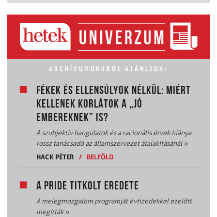
ARCHÍVUMUNKBÓL AJÁNLJUK:
FÉKEK ÉS ELLENSÚLYOK NÉLKÜL: MIÉRT
KELLENEK KORLÁTOK A „JÓ
EMBEREKNEK” IS?
A szubjektív hangulatok és a racionális érvek hiánya
rossz tanácsadó az államszervezet átalakításánál
»
HACK PÉTER
/
BELFÖLD
A PRIDE TITKOLT EREDETE
A melegmozgalom programját évtizedekkel ezelőtt
megírták
»