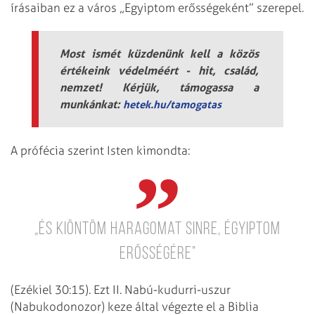
írásaiban ez a város „Egyiptom erősségeként” szerepel.
Most ismét küzdenünk kell a közös
értékeink védelméért - hit, család,
nemzet! Kérjük, támogassa a
munkánkat:
hetek.hu/tamogatas
A prófécia szerint Isten kimondta:
„És kiöntöm haragomat Sinre, Égyiptom
erősségére”
(Ezékiel 30:15). Ezt II. Nabú-kudurri-uszur
(Nabukodonozor) keze által végezte el a Biblia