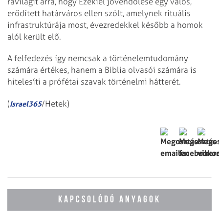
rávilágít arra, hogy Ezékiel jövendölése egy valós,
erődített határváros ellen szólt, amelynek rituális
infrastruktúrája most, évezredekkel később a homok
alól került elő.
A felfedezés így nemcsak a történelemtudomány
számára értékes, hanem a Biblia olvasói számára is
hitelesíti a prófétai szavak történelmi hátterét.
(
/Hetek)
Israel365
KAPCSOLÓDÓ ANYAGOK