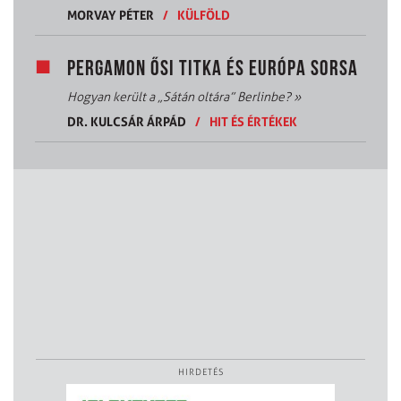
MORVAY PÉTER
/
KÜLFÖLD
PERGAMON ŐSI TITKA ÉS EURÓPA SORSA
Hogyan került a „Sátán oltára” Berlinbe?
»
DR. KULCSÁR ÁRPÁD
/
HIT ÉS ÉRTÉKEK
HIRDETÉS