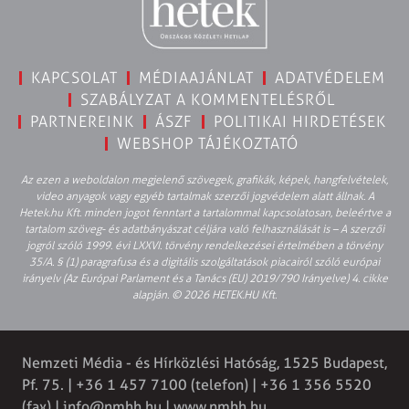
KAPCSOLAT
MÉDIAAJÁNLAT
ADATVÉDELEM
SZABÁLYZAT A KOMMENTELÉSRŐL
PARTNEREINK
ÁSZF
POLITIKAI HIRDETÉSEK
WEBSHOP TÁJÉKOZTATÓ
Az ezen a weboldalon megjelenő szövegek, grafikák, képek, hangfelvételek,
video anyagok vagy egyéb tartalmak szerzői jogvédelem alatt állnak. A
Hetek.hu Kft. minden jogot fenntart a tartalommal kapcsolatosan, beleértve a
tartalom szöveg- és adatbányászat céljára való felhasználását is – A szerzői
jogról szóló 1999. évi LXXVI. törvény rendelkezései értelmében a törvény
35/A. § (1) paragrafusa és a digitális szolgáltatások piacairól szóló európai
irányelv (Az Európai Parlament és a Tanács (EU) 2019/790 Irányelve) 4. cikke
alapján. © 2026 HETEK.HU Kft.
Nemzeti Média - és Hírközlési Hatóság, 1525 Budapest,
Pf. 75. | +36 1 457 7100 (telefon) | +36 1 356 5520
(fax) |
info@nmhh.hu
| www.nmhh.hu