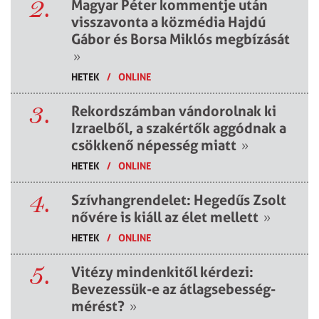
2.
Magyar Péter kommentje után
visszavonta a közmédia Hajdú
Gábor és Borsa Miklós megbízását
»
HETEK
/
ONLINE
3.
Rekordszámban vándorolnak ki
Izraelből, a szakértők aggódnak a
csökkenő népesség miatt
»
HETEK
/
ONLINE
4.
Szívhangrendelet: Hegedűs Zsolt
nővére is kiáll az élet mellett
»
HETEK
/
ONLINE
5.
Vitézy mindenkitől kérdezi:
Bevezessük-e az átlagsebesség-
mérést?
»