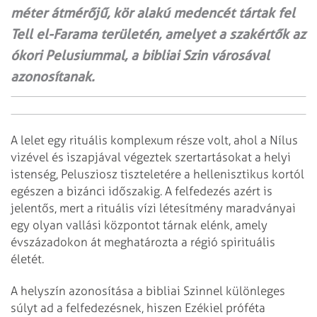
méter átmérőjű, kör alakú medencét tártak fel
Tell el-Farama területén, amelyet a szakértők az
ókori Pelusiummal, a bibliai Szin városával
azonosítanak.
A lelet egy rituális komplexum része volt, ahol a Nílus
vizével és iszapjával végeztek szertartásokat a helyi
istenség, Pelusziosz tiszteletére a hellenisztikus kortól
egészen a bizánci időszakig. A felfedezés azért is
jelentős, mert a rituális vízi létesítmény maradványai
egy olyan vallási központot tárnak elénk, amely
évszázadokon át meghatározta a régió spirituális
életét.
A helyszín azonosítása a bibliai Szinnel különleges
súlyt ad a felfedezésnek, hiszen Ezékiel próféta