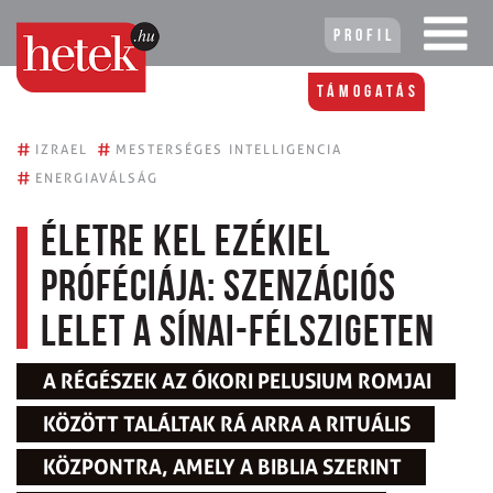
Profil
Támogatás
#
#
IZRAEL
MESTERSÉGES INTELLIGENCIA
#
ENERGIAVÁLSÁG
Életre kel Ezékiel
próféciája: Szenzációs
lelet a Sínai-félszigeten
A RÉGÉSZEK AZ ÓKORI PELUSIUM ROMJAI
KÖZÖTT TALÁLTAK RÁ ARRA A RITUÁLIS
KÖZPONTRA, AMELY A BIBLIA SZERINT