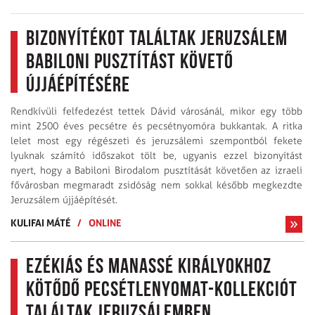
bizonyítékot találtak Jeruzsálem
babiloni pusztítást követő
újjáépítésére
Rendkívüli felfedezést tettek Dávid városánál, mikor egy több
mint 2500 éves pecsétre és pecsétnyomóra bukkantak. A ritka
lelet most egy régészeti és jeruzsálemi szempontból fekete
lyuknak számító időszakot tölt be, ugyanis ezzel bizonyítást
nyert, hogy a Babiloni Birodalom pusztítását követően az izraeli
fővárosban megmaradt zsidóság nem sokkal később megkezdte
Jeruzsálem újjáépítését.
KULIFAI MÁTÉ
/
ONLINE
Ezékiás és Manassé királyokhoz
kötődő pecsétlenyomat-kollekciót
találtak Jeruzsálemben