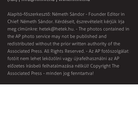
Alapító-főszerkesztő: Németh Sándor - Founder Editor in
Chief: Németh Sándor. Kérdéseit, észrevételeit kérjük írja
meg címünkre:
hetek@hetek.hu
. - The photos contained in
the AP photo service may not be published and
redistributed without the prior written authority of the
Associated Press. All Rights Reserved. - Az AP fotószolgálat
fotóit nem lehet leközölni vagy újrafelhasználni az AP
előzetes írásbeli felhatalmazása nélkül! Copyright The
Associated Press - minden jog fenntartva!