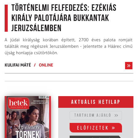
Történelmi felfedezés: Ezékiás
király palotájára bukkantak
Jeruzsálemben
A júdai királyság korában épített, 2700 éves palota romjait
találták meg régészek Jeruzsálemben - jelentette a Háárec című
újság honlapja csütörtökön.
KULIFAI MÁTÉ
/
ONLINE
Aktuális hetilap