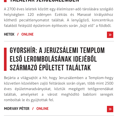
A 2700 éves leletek között egy élelmiszer-adó tárolására szolgáló
helyiségben 120 edényen Ezékiás és Manassé királyokhoz
köthető pecsétlenyomatot találtak. A lenyűgöző, koncentrikus
falakból felépülő épületrom építkezés során „bújt elő” a földből.
HETEK
/
ONLINE
Gyorshír: A jeruzsálemi Templom
első lerombolásának idejéből
származó épületet találtak
Bejárta a világsajtót a hír, hogy Jeruzsálemben a Templom-hegy
közvetlen közelében zajló feltárások során olyan, több mint 2500
éves épületmaradványokat, köztük megégett tetőgerendákat
találtak, amelyeket a várost meghódító babiloni seregek
romboltak le és gyújtottak fel.
MORVAY PÉTER
/
ONLINE