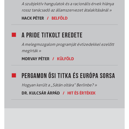
A szubjektív hangulatok és a racionális érvek hiánya
rossz tanácsadó az államszervezet átalakításánál
»
HACK PÉTER
/
BELFÖLD
A PRIDE TITKOLT EREDETE
A melegmozgalom programját évtizedekkel ezelőtt
megírták
»
MORVAY PÉTER
/
KÜLFÖLD
PERGAMON ŐSI TITKA ÉS EURÓPA SORSA
Hogyan került a „Sátán oltára” Berlinbe?
»
DR. KULCSÁR ÁRPÁD
/
HIT ÉS ÉRTÉKEK