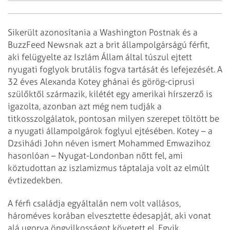
Sikerült azonosítania a Washington Postnak és a
BuzzFeed Newsnak azt a brit állampolgárságú férfit,
aki felügyelte az Iszlám Állam által túszul ejtett
nyugati foglyok brutális fogva tartását és lefejezését. A
32 éves Alexanda Kotey ghánai és görög-ciprusi
szülőktől származik, kilétét egy amerikai hírszerző is
igazolta, azonban azt még nem tudják a
titkosszolgálatok, pontosan milyen szerepet töltött be
a nyugati állampolgárok foglyul ejtésében. Kotey – a
Dzsihádi John néven ismert Mohammed Emwazihoz
hasonlóan – Nyugat-Londonban nőtt fel, ami
köztudottan az iszlamizmus táptalaja volt az elmúlt
évtizedekben.
A férfi családja egyáltalán nem volt vallásos,
hároméves korában elvesztette édesapját, aki vonat
alá ugorva öngyilkosságot követett el. Egyik