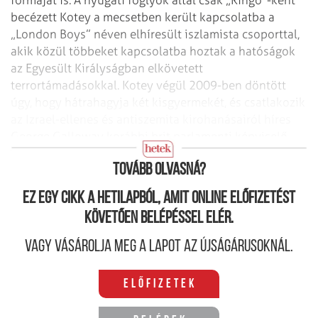
formáját is. A nyugati foglyok által csak „Ringo”-ként
becézett Kotey a mecsetben került kapcsolatba a
„London Boys” néven elhíresült iszlamista csoporttal,
akik közül többeket kapcsolatba hoztak a hatóságok
az Egyesült Királyságban elkövetett
terrortámadásokkal. Kotey végül 2009-ben döntött
úgy, hogy hátrahagyja két kisgyermekét, és csatlakozik
az Izrael-ellenes és antiszemita kirohanásairól híres
George Galloway korábbi brit parlamenti képviselő
által szervezett, 110 járműből álló flottillához.
Tovább olvasná?
Ez egy cikk a hetilapból, amit online előfizetést
követően belépéssel elér.
Vagy vásárolja meg a lapot az újságárusoknál.
Előfizetek