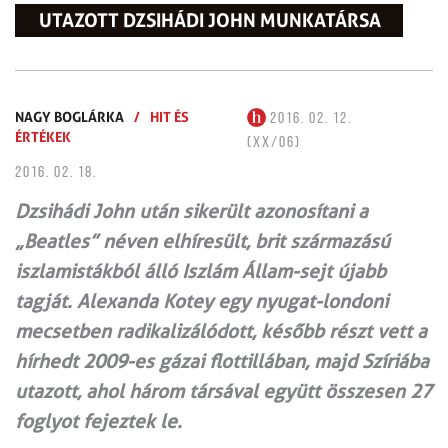
UTAZOTT DZSIHÁDI JOHN MUNKATÁRSA
NAGY BOGLÁRKA
/
HIT ÉS
2016. 02. 12.
ÉRTÉKEK
(XX/06)
2016. 02. 18.
Dzsihádi John után sikerült azonosítani a
„Beatles” néven elhíresült, brit származású
iszlamistákból álló Iszlám Állam-sejt újabb
tagját. Alexanda Kotey egy nyugat-londoni
mecsetben radikalizálódott, később részt vett a
hírhedt 2009-es gázai flottillában, majd Szíriába
utazott, ahol három társával együtt összesen 27
foglyot fejeztek le.