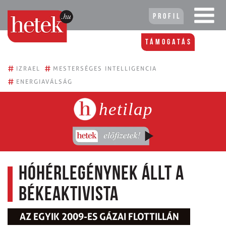
Profil
Támogatás
#
#
IZRAEL
MESTERSÉGES INTELLIGENCIA
#
ENERGIAVÁLSÁG
hetilap
Hóhérlegénynek állt a
békeaktivista
AZ EGYIK 2009-ES GÁZAI FLOTTILLÁN