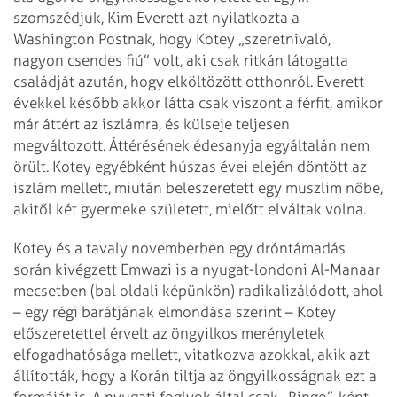
szomszédjuk, Kim Everett azt nyilatkozta a
Washington Postnak, hogy Kotey „szeretnivaló,
nagyon csendes fiú” volt, aki csak ritkán látogatta
családját azután, hogy elköltözött otthonról. Everett
évekkel később akkor látta csak viszont a férfit, amikor
már áttért az iszlámra, és külseje teljesen
megváltozott. Áttérésének édesanyja egyáltalán nem
örült. Kotey egyébként húszas évei elején döntött az
iszlám mellett, miután beleszeretett egy muszlim nőbe,
akitől két gyermeke született, mielőtt elváltak volna.
Kotey és a tavaly novemberben egy dróntámadás
során kivégzett Emwazi is a nyugat-londoni Al-Manaar
mecsetben (bal oldali képünkön) radikalizálódott, ahol
– egy régi barátjának elmondása szerint – Kotey
előszeretettel érvelt az öngyilkos merényletek
elfogadhatósága mellett, vitatkozva azokkal, akik azt
állították, hogy a Korán tiltja az öngyilkosságnak ezt a