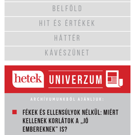
BELFÖLD
HIT ÉS ÉRTÉKEK
HÁTTÉR
KÁVÉSZÜNET
ARCHÍVUMUNKBÓL AJÁNLJUK:
FÉKEK ÉS ELLENSÚLYOK NÉLKÜL: MIÉRT
KELLENEK KORLÁTOK A „JÓ
EMBEREKNEK” IS?