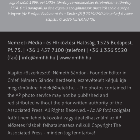
jogról szóló 1999. évi LXXVI. törvény rendelkezései értelmében a törvény
35/A. § (1) paragrafusa és a digitális szolgáltatások piacairól szóló európai
irányelv (Az Európai Parlament és a Tanács (EU) 2019/790 Irányelve) 4. cikke
alapján. © 2026 HETEK.HU Kft.
Nemzeti Média - és Hírközlési Hatóság, 1525 Budapest,
Pf. 75. | +36 1 457 7100 (telefon) | +36 1 356 5520
(fax) |
info@nmhh.hu
| www.nmhh.hu
Alapító-főszerkesztő: Németh Sándor - Founder Editor in
Chief: Németh Sándor. Kérdéseit, észrevételeit kérjük írja
meg címünkre:
hetek@hetek.hu
. - The photos contained in
the AP photo service may not be published and
redistributed without the prior written authority of the
Associated Press. All Rights Reserved. - Az AP fotószolgálat
fotóit nem lehet leközölni vagy újrafelhasználni az AP
előzetes írásbeli felhatalmazása nélkül! Copyright The
Associated Press - minden jog fenntartva!