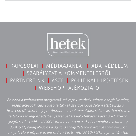
KAPCSOLAT
MÉDIAAJÁNLAT
ADATVÉDELEM
SZABÁLYZAT A KOMMENTELÉSRŐL
PARTNEREINK
ÁSZF
POLITIKAI HIRDETÉSEK
WEBSHOP TÁJÉKOZTATÓ
Az ezen a weboldalon megjelenő szövegek, grafikák, képek, hangfelvételek,
video anyagok vagy egyéb tartalmak szerzői jogvédelem alatt állnak. A
Hetek.hu Kft. minden jogot fenntart a tartalommal kapcsolatosan, beleértve a
tartalom szöveg- és adatbányászat céljára való felhasználását is – A szerzői
jogról szóló 1999. évi LXXVI. törvény rendelkezései értelmében a törvény
35/A. § (1) paragrafusa és a digitális szolgáltatások piacairól szóló európai
irányelv (Az Európai Parlament és a Tanács (EU) 2019/790 Irányelve) 4. cikke