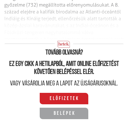
győzelme (732) megállította előrenyomulásu­kat. A 8.
század elejére a kalifák birodalma az Atlanti-óceántól
Indiáig és Kínáig terjedt, ellenőrzésük alatt tartották a
közép-ázsiai karavánutakat, s az Indiai-óceánon és a
Földközi-tengeren nagyhatalommá válva
megteremtették a három világrészt összekap­csoló arab
kereskedelem monopóliumát.
Tovább olvasná?
Ez egy cikk a hetilapból, amit online előfizetést
követően belépéssel elér.
Vagy vásárolja meg a lapot az újságárusoknál.
Előfizetek
Belépek