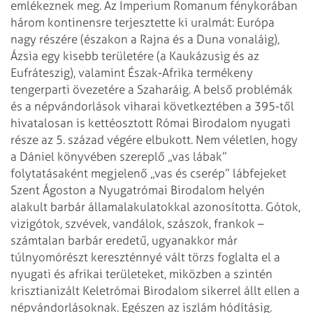
emlékeznek meg. Az Imperium Romanum fénykorában
három kontinensre terjesztette ki uralmát: Európa
nagy részére (északon a Rajna és a Duna vonaláig),
Ázsia egy kisebb területére (a Kaukázusig és az
Eufráteszig), valamint Észak-Afrika termékeny
tengerparti övezetére a Szaharáig. A belső problémák
és a népvándorlások viharai következtében a 395-től
hivatalosan is kettéosztott Római Birodalom nyugati
része az 5. század végére elbukott. Nem véletlen, hogy
a Dániel könyvében szereplő „vas lábak”
folytatásaként megjelenő „vas és cserép” lábfejeket
Szent Ágoston a Nyugatrómai Birodalom helyén
alakult barbár államalakulatokkal azonosította. Gótok,
vizigótok, szvévek, vandálok, szászok, frankok –
számtalan barbár eredetű, ugyanakkor már
túlnyomórészt kereszténnyé vált törzs foglalta el a
nyugati és afrikai területeket, miközben a szintén
krisztianizált Keletrómai Birodalom sikerrel állt ellen a
népvándorlásoknak. Egészen az iszlám hódításig.