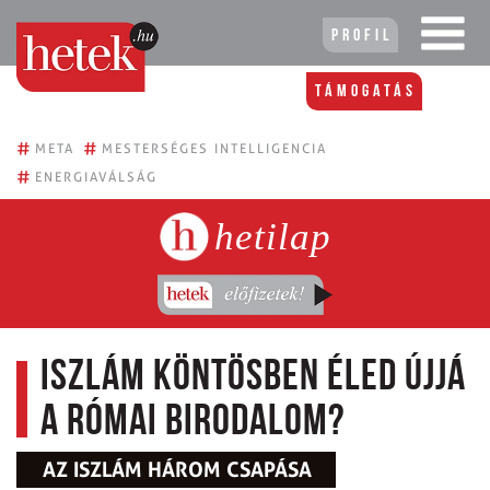
Profil
Támogatás
#
#
META
MESTERSÉGES INTELLIGENCIA
#
ENERGIAVÁLSÁG
hetilap
Iszlám köntösben éled újjá
a Római Birodalom?
AZ ISZLÁM HÁROM CSAPÁSA