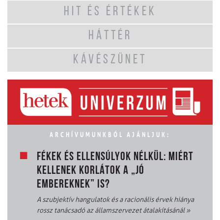
HIT ÉS ÉRTÉKEK
HÁTTÉR
KÁVÉSZÜNET
ARCHÍVUMUNKBÓL AJÁNLJUK:
FÉKEK ÉS ELLENSÚLYOK NÉLKÜL: MIÉRT
KELLENEK KORLÁTOK A „JÓ
EMBEREKNEK” IS?
A szubjektív hangulatok és a racionális érvek hiánya
rossz tanácsadó az államszervezet átalakításánál
»