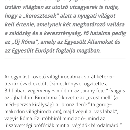
iszlám világban az utolsó utcagyerek is tudja,
hogy a „keresztesek” alatt a nyugati világot
kell értenie, amelynek két meghatározó vallása
a zsidóság és a kereszténység, fő hatalma pedig
az „Új Róma”, amely az Egyesült Államokat és
az Egyesült Európát foglalja magában.
Az egymást követő világbirodalmak sorát kétezer-
ötszáz évvel ezelőtt Dániel könyve rögzítette a
Bibliában, végérvényes módon: az „arany fejet” (vagyis
az Újbabilóni Birodalmat) követte az „ezüst mell” (a
méd–perzsa királyság), a „bronz derék” (a görög–
makedón világbirodalom), majd végül a „vas lábak”,
vagyis Róma. Ez utóbbiról mind az ó-, mind az
újszövetségi próféciák mint a „végidők birodalmáról”