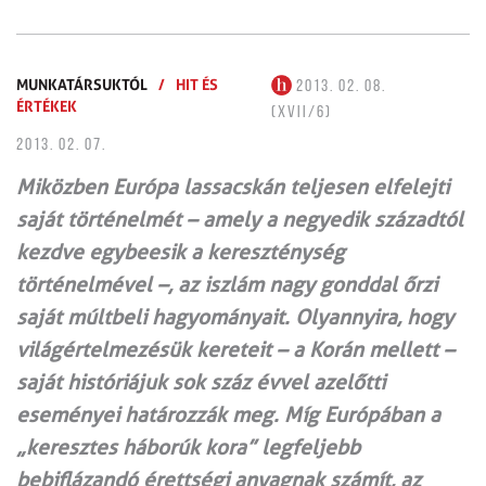
MUNKATÁRSUKTÓL
/
HIT ÉS
2013. 02. 08.
ÉRTÉKEK
(XVII/6)
2013. 02. 07.
Miközben Európa lassacskán teljesen elfelejti
saját történelmét – amely a negyedik századtól
kezdve egybeesik a kereszténység
történelmével –, az iszlám nagy gonddal őrzi
saját múltbeli hagyományait. Olyannyira, hogy
világértelmezésük kereteit – a Korán mellett –
saját históriájuk sok száz évvel azelőtti
eseményei határozzák meg. Míg Európában a
„keresztes háborúk kora” legfeljebb
bebiflázandó érettségi anyagnak számít, az