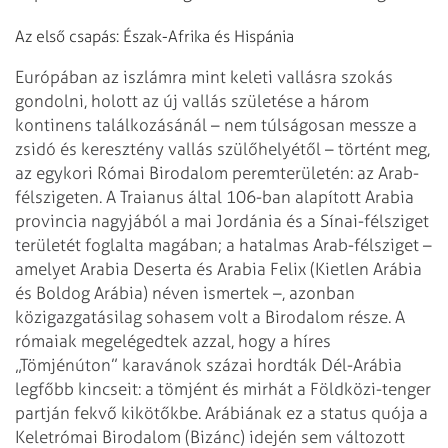
Az első csapás: Észak-Afrika és Hispánia
Európában az iszlámra mint keleti vallásra szokás
gondolni, holott az új vallás születése a három
kontinens találkozásánál – nem túlságosan messze a
zsidó és keresztény vallás szülőhelyétől – történt meg,
az egykori Római Birodalom peremterületén: az Arab-
félszigeten. A Traianus által 106-ban alapított Arabia
provincia nagyjából a mai Jordánia és a Sínai-félsziget
területét foglalta magában; a hatalmas Arab-félsziget –
amelyet Arabia Deserta és Arabia Felix (Kietlen Arábia
és Boldog Arábia) néven ismertek –, azonban
közigazgatásilag sohasem volt a Birodalom része. A
rómaiak megelégedtek azzal, hogy a híres
„Tömjénúton” karavánok százai hordták Dél-Arábia
legfőbb kincseit: a tömjént és mirhát a Földközi-tenger
partján fekvő kikötőkbe. Arábiának ez a status quója a
Keletrómai Birodalom (Bizánc) idején sem változott