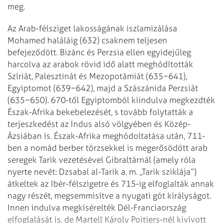
meg.
Az Arab-félsziget lakosságának iszlamizálása
Mohamed haláláig (632) csaknem teljesen
befejeződött. Bizánc és Perzsia ellen egyidejűleg
harcolva az arabok rövid idő alatt meghódították
Szíriát, Palesztinát és Mezopotámiát (635−641),
Egyiptomot (639−642), majd a Szászánida Perzsiát
(635−650). 670-től Egyiptomból kiindulva megkezdték
Észak-Afrika bekebelezését, s tovább folytatták a
terjeszkedést az Indus alsó völgyében és Közép-
Ázsiában is. Észak-Afrika meghódoltatása után, 711-
ben a nomád berber törzsekkel is megerősödött arab
seregek Tarik vezetésével Gibraltárnál (amely róla
nyerte nevét: Dzsabal al-Tarik a. m. „Tarik sziklája”)
átkeltek az Ibér-félszigetre és 715-ig elfoglalták annak
nagy részét, megsemmisítve a nyugati gót királyságot.
Innen indulva megkísérelték Dél-Franciaország
elfoglalását is, de Martell Károly Poitiers-nél kivívott