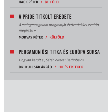
HACK PÉTER
/
BELFÖLD
A PRIDE TITKOLT EREDETE
A melegmozgalom programját évtizedekkel ezelőtt
megírták
»
MORVAY PÉTER
/
KÜLFÖLD
PERGAMON ŐSI TITKA ÉS EURÓPA SORSA
Hogyan került a „Sátán oltára” Berlinbe?
»
DR. KULCSÁR ÁRPÁD
/
HIT ÉS ÉRTÉKEK