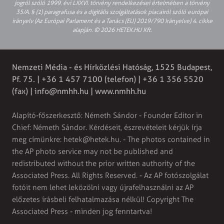
jogról szóló 1999. évi LXXVI. törvény rendelkezései értelmében a törvény
35/A. § (1) paragrafusa és a digitális szolgáltatások piacairól szóló európai
irányelv (Az Európai Parlament és a Tanács (EU) 2019/790 Irányelve) 4. cikke
alapján. © 2026 HETEK.HU Kft.
Nemzeti Média - és Hírközlési Hatóság, 1525 Budapest,
Pf. 75. | +36 1 457 7100 (telefon) | +36 1 356 5520
(fax) |
info@nmhh.hu
| www.nmhh.hu
Alapító-főszerkesztő: Németh Sándor - Founder Editor in
Chief: Németh Sándor. Kérdéseit, észrevételeit kérjük írja
meg címünkre:
hetek@hetek.hu
. - The photos contained in
the AP photo service may not be published and
redistributed without the prior written authority of the
Associated Press. All Rights Reserved. - Az AP fotószolgálat
fotóit nem lehet leközölni vagy újrafelhasználni az AP
előzetes írásbeli felhatalmazása nélkül! Copyright The
Associated Press - minden jog fenntartva!