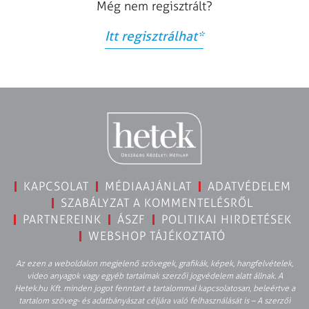
Még nem regisztrált?
Itt regisztrálhat
*
KAPCSOLAT
MÉDIAAJÁNLAT
ADATVÉDELEM
SZABÁLYZAT A KOMMENTELÉSRŐL
PARTNEREINK
ÁSZF
POLITIKAI HIRDETÉSEK
WEBSHOP TÁJÉKOZTATÓ
Az ezen a weboldalon megjelenő szövegek, grafikák, képek, hangfelvételek,
video anyagok vagy egyéb tartalmak szerzői jogvédelem alatt állnak. A
Hetek.hu Kft. minden jogot fenntart a tartalommal kapcsolatosan, beleértve a
tartalom szöveg- és adatbányászat céljára való felhasználását is – A szerzői