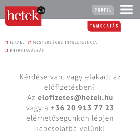
Profil
Támogatás
#
#
IZRAEL
MESTERSÉGES INTELLIGENCIA
#
ENERGIAVÁLSÁG
Kérdése van, vagy elakadt az
előfizetésben?
Az
elofizetes@hetek.hu
vagy a
+36 20 913 77 23
elérhetőségünkön lépjen
kapcsolatba velünk!