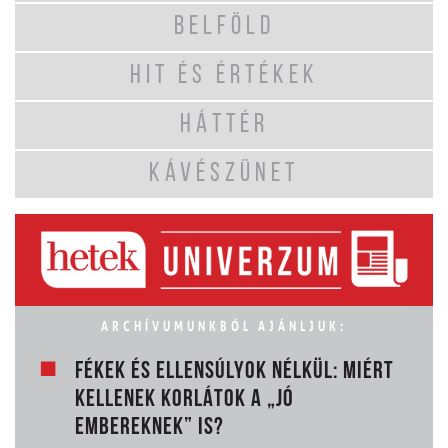
BELFÖLD
HIT ÉS ÉRTÉKEK
HÁTTÉR
KÁVÉSZÜNET
ARCHÍVUMUNKBÓL AJÁNLJUK:
FÉKEK ÉS ELLENSÚLYOK NÉLKÜL: MIÉRT
KELLENEK KORLÁTOK A „JÓ
EMBEREKNEK” IS?