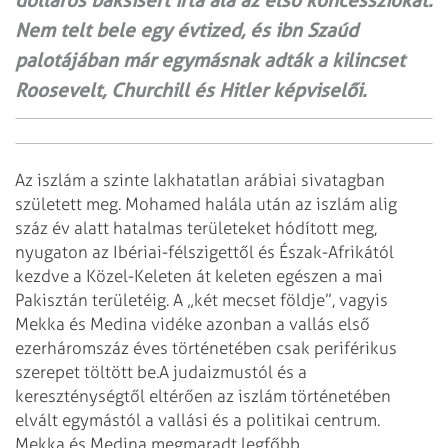
dolláros baksisért írta alá az első koncessziókat.
Nem telt bele egy évtized, és ibn Szaúd
palotájában már egymásnak adták a kilincset
Roosevelt, Churchill és Hitler képviselői.
Az iszlám a szinte lakhatatlan arábiai sivatagban
született meg. Mohamed halála után az iszlám alig
száz év alatt hatalmas területeket hódított meg,
nyugaton az Ibériai-félszigettől és Észak-Afrikától
kezdve a Közel-Keleten át keleten egészen a mai
Pakisztán területéig. A „két mecset földje”, vagyis
Mekka és Medina vidéke azonban a vallás első
ezerháromszáz éves történetében csak periférikus
szerepet töltött be.
A judaizmustól és a
kereszténységtől eltérően az iszlám történetében
elvált egymástól a vallási és a politikai centrum.
Mekka és Medina megmaradt legfőbb