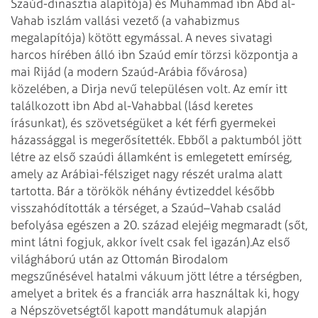
Szaúd-dinasztia alapítója) és Muhammad ibn Abd al-
Vahab iszlám vallási vezető (a vahabizmus
megalapítója) kötött egymással. A neves sivatagi
harcos hírében álló ibn Szaúd emír törzsi központja a
mai Rijád (a modern Szaúd-Arábia fővárosa)
közelében, a Dirja nevű településen volt. Az emír itt
találkozott ibn Abd al-Vahabbal (lásd keretes
írásunkat), és szövetségüket a két férfi gyermekei
házassággal is megerősítették. Ebből a paktumból jött
létre az első szaúdi államként is emlegetett emírség,
amely az Arábiai-félsziget nagy részét uralma alatt
tartotta. Bár a törökök néhány évtizeddel később
visszahódították a térséget, a Szaúd–Vahab család
befolyása egészen a 20. század elejéig megmaradt (sőt,
mint látni fogjuk, akkor ívelt csak fel igazán).
Az első
világháború után az Ottomán Birodalom
megszűnésével hatalmi vákuum jött létre a térségben,
amelyet a britek és a franciák arra használtak ki, hogy
a Népszövetségtől kapott mandátumuk alapján