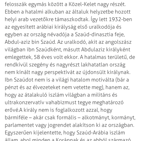
felosszák egymás között a Közel-Kelet nagy részét.
Ebben a hatalmi alkuban az általuk helyzetbe hozott
helyi arab vezetőkre támaszkodtak. Így lett 1932-ben
az egyesített arábiai királyság első uralkodója és
egyben az ország névadója a Szaúd-dinasztia feje,
Abdul-aziz bin Szaúd. Az uralkodó, akit az angolszász
világban ibn Szaúdként, másutt Abdulaziz királyként
emlegettek, 58 éves volt ekkor. A hatalmas területű, de
rendkívül szegény és nagyrészt lakhatatlan ország
nem kínált nagy perspektívát az újdonsült királynak.
Ibn Szaúdot nem is a világi hatalom motiválta (bár a
pénzt és az élvezeteket nem vetette meg), hanem az,
hogy az átalakuló iszlám világban a militáns és
ultrakonzervatív vahabizmust tegye meghatározó
erővé.
A király nem is foglalkozott azzal, hogy
bármiféle – akár csak formális – alkotmányt, kormányt,
parlamentet vagy jogrendet alakítson ki az országban.
Egyszerűen kijelentette, hogy Szaúd-Arábia iszlám
állam, ahol minden a Koránnak és az abból származó