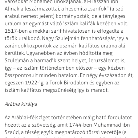
városokat Mohamed unokájának, al-Hasszán ibn
Alinak a leszármazottai, a hesemita „sarifok” (a szó
arabul nemest jelent) kormányozták, de a tényleges
uralom az egymást váltó iszlám kalifák kezében volt.
1517-ben a mekkai sarif hivatalosan is elfogadta a
török uralkodó, Nagy Szulejmán fennhatóságát, így a
zarándokközpontok az oszmán kalifátus uralma alá
kerültek. Ugyanebben az évben hódította meg
Szulejmán a harmadik szent helyet, Jeruzsálemet is,
így – az iszlám történelemben először – egy kézben
összpontosult minden hatalom. Ez négy évszázadon át,
egészen 1922-ig, a Török Birodalom és egyben az
iszlám kalifátus megszűnéséig így is maradt.
Arábia királya
Az Arábiai-félsziget történetében máig ható fordulatot
hozott az a szövetség, amit 1744-ben Muhammad ibn
Szaúd, a térség egyik meghatározó törzsi vezetője (a