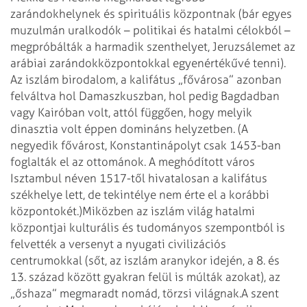
zarándokhelynek és spirituális központnak (bár egyes
muzulmán uralkodók – politikai és hatalmi célokból –
megpróbálták a harmadik szenthelyet, Jeruzsálemet az
arábiai zarándokközpontokkal egyenértékűvé tenni).
Az iszlám birodalom, a kalifátus „fővárosa” azonban
felváltva hol Damaszkuszban, hol pedig Bagdadban
vagy Kairóban volt, attól függően, hogy melyik
dinasztia volt éppen domináns helyzetben. (A
negyedik fővárost, Konstantinápolyt csak 1453-ban
foglalták el az ottománok. A meghódított város
Isztambul néven 1517-től hivatalosan a kalifátus
székhelye lett, de tekintélye nem érte el a korábbi
központokét.)
Miközben az iszlám világ hatalmi
központjai kulturális és tudományos szempontból is
felvették a versenyt a nyugati civilizációs
centrumokkal (sőt, az iszlám aranykor idején, a 8. és
13. század között gyakran felül is múlták azokat), az
„őshaza” megmaradt nomád, törzsi világnak.
A szent