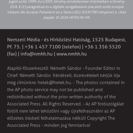
jogról szóló 1999. évi LXXVI. törvény rendelkezései értelmében a törvény
35/A. § (1) paragrafusa és a digitális szolgáltatások piacairól szóló európai
irányelv (Az Európai Parlament és a Tanács (EU) 2019/790 Irányelve) 4. cikke
alapján. © 2026 HETEK.HU Kft.
Nemzeti Média - és Hírközlési Hatóság, 1525 Budapest,
Pf. 75. | +36 1 457 7100 (telefon) | +36 1 356 5520
(fax) |
info@nmhh.hu
| www.nmhh.hu
Alapító-főszerkesztő: Németh Sándor - Founder Editor in
Chief: Németh Sándor. Kérdéseit, észrevételeit kérjük írja
meg címünkre:
hetek@hetek.hu
. - The photos contained in
the AP photo service may not be published and
redistributed without the prior written authority of the
Associated Press. All Rights Reserved. - Az AP fotószolgálat
fotóit nem lehet leközölni vagy újrafelhasználni az AP
előzetes írásbeli felhatalmazása nélkül! Copyright The
Associated Press - minden jog fenntartva!