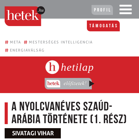
Profil
Támogatás
#
#
META
MESTERSÉGES INTELLIGENCIA
#
ENERGIAVÁLSÁG
hetilap
A nyolcvanéves Szaúd-
Arábia története (1. rész)
SIVATAGI VIHAR