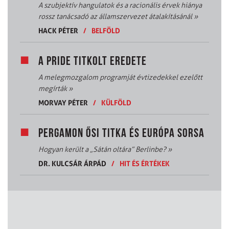
A szubjektív hangulatok és a racionális érvek hiánya
rossz tanácsadó az államszervezet átalakításánál
»
HACK PÉTER
/
BELFÖLD
A PRIDE TITKOLT EREDETE
A melegmozgalom programját évtizedekkel ezelőtt
megírták
»
MORVAY PÉTER
/
KÜLFÖLD
PERGAMON ŐSI TITKA ÉS EURÓPA SORSA
Hogyan került a „Sátán oltára” Berlinbe?
»
DR. KULCSÁR ÁRPÁD
/
HIT ÉS ÉRTÉKEK