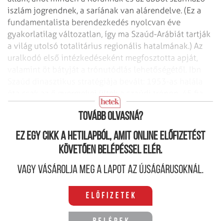
iszlám jogrendnek, a saríának van alárendelve. (Ez a
fundamentalista berendezkedés nyolcvan éve
gyakorlatilag változatlan, így ma Szaúd-Arábiát tartják
a világ utolsó totalitárius regionális hatalmának.) Az
uralkodó első intézkedéseként megfosztotta apját,
valamint öt bátyját a trónutódlás lehetőségétől. Ibn
Szaúd dinasztikus stratégiája bevált: 1953-as halála
óta csak az ő gyermekei ültek a szaúdi trónon. 45 fia
volt, így hosszú időre biztosította a királyi utánpótlást.
Tovább olvasná?
Ez egy cikk a hetilapból, amit online előfizetést
követően belépéssel elér.
Vagy vásárolja meg a lapot az újságárusoknál.
Előfizetek