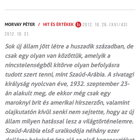
MORVAY PÉTER
/
HIT ÉS ÉRTÉKEK
2012. 10. 26. (XVI/43)
2012. 10. 31.
Sok új állam jött létre a huszadik században, de
csak egy olyan van közöttük, amelyik a
nincstelenségből kitörve olyan befolyásra
tudott szert tenni, mint Szaúd-Arábia. A sivatagi
királyság nyolcvan éve, 1932. szeptember 23-
án alakult meg, de ekkor még csak egy
maroknyi brit és amerikai hírszerzőn, valamint
olajkutatón kívül senki nem sejtette, hogy az új
állam milyen hatással lesz a világtörténelemre.
Szaúd-Arábia első uralkodója néhány ezer