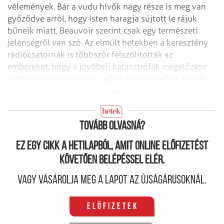
vélemények. Bár a vudu hívők nagy része is meg van
győződve arról, hogy Isten haragja sújtott le rájuk
bűneik miatt, Beauvoir szerint csak egy természeti
jelenségről van szó. Az elmúlt hetekben a keresztény
rádiócsatornák is többször felszólították az
embereket, hogy a jövőbeli katasztrófák megelőzése
érdekében nyilvánosan vallják meg bűneiket. Ennek
hatására a földrengés óta már több mint 11 ezer ember
hívott fel egy protestáns rádiócsatornát, hogy
elkötelezze magát Isten mellett.
Tovább olvasná?
Ez egy cikk a hetilapból, amit online előfizetést
követően belépéssel elér.
Vagy vásárolja meg a lapot az újságárusoknál.
Előfizetek