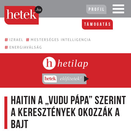
Profil
Támogatás
#
#
IZRAEL
MESTERSÉGES INTELLIGENCIA
#
ENERGIAVÁLSÁG
hetilap
Haitin a „vudu pápa” szerint
a keresztények okozzák a
bajt