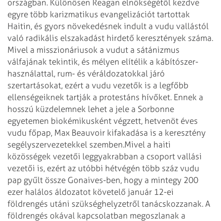
országban. Különösen Reagan elnökségétől kezdve
egyre több karizmatikus evangelizációt tartottak
Haitin, és gyors növekedésnek indult a vudu vallástól
való radikális elszakadást hirdető keresztények száma.
Mivel a misszionáriusok a vudut a sátánizmus
válfajának tekintik, és mélyen elítélik a kábítószer-
használattal, rum- és véráldozatokkal járó
szertartásokat, ezért a vudu vezetők is a legfőbb
ellenségeiknek tartják a protestáns hívőket. Ennek a
hosszú küzdelemnek lehet a jele a Sorbonne
egyetemen biokémikusként végzett, hetvenöt éves
vudu főpap, Max Beauvoir kifakadása is a keresztény
segélyszervezetekkel szemben.
Mivel a haiti
közösségek vezetői leggyakrabban a csoport vallási
vezetői is, ezért az utóbbi hétvégén több száz vudu
pap gyűlt össze Gonaives-ben, hogy a mintegy 200
ezer halálos áldozatot követelő január 12-ei
földrengés utáni szükséghelyzetről tanácskozzanak. A
földrengés okával kapcsolatban megoszlanak a