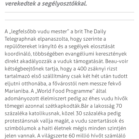
verekedtek a segélyosztókkal.
A „legfelsőbb vudu mester” a brit The Daily
Telegraphnak elpanaszolta, hogy szerinte a
repülőtereket irányító és a segélyek elosztását
koordináló, többségében evangéliumi keresztények
direkt akadályozzák a vuduk támogatását. Beau-voir
kétségbeejtőnek tartja, hogy a 400 zsáknyi rizst
tartalmazó első szállítmány csak két hét után tudott
eljutni otthonába, a fővárostól nem messze fekvő
Marianiba. A „World Food Programme” által
adományozott élelmiszert pedig az éhes vudu hívők
tömegei azonnal szétkapkodták.
Bár a lakosság 70
százaléka katolikusnak, közel 30 százaléka pedig
protestánsnak vallja magát, a vudu szertartások és
szimbólumok a haiti életnek mégis minden szintjén
jelen vannak. A világszerte 60 millió hívőt számláló