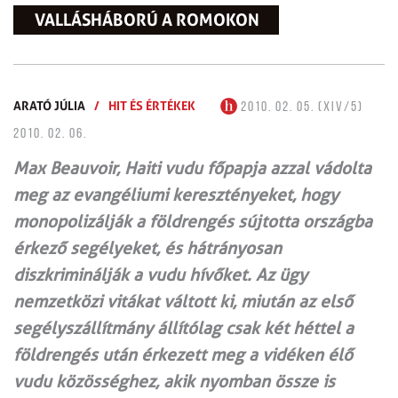
VALLÁSHÁBORÚ A ROMOKON
ARATÓ JÚLIA
/
HIT ÉS ÉRTÉKEK
2010. 02. 05. (XIV/5)
2010. 02. 06.
Max Beauvoir, Haiti vudu főpapja azzal vádolta
meg az evangéliumi keresztényeket, hogy
monopolizálják a földrengés sújtotta országba
érkező segélyeket, és hátrányosan
diszkriminálják a vudu hívőket. Az ügy
nemzetközi vitákat váltott ki, miután az első
segélyszállítmány állítólag csak két héttel a
földrengés után érkezett meg a vidéken élő
vudu közösséghez, akik nyomban össze is