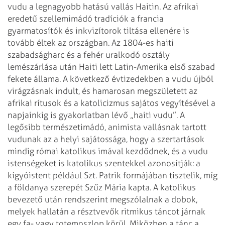
vudu a legnagyobb hatású vallás Haitin. Az afrikai
eredetű szellemimádó tradíciók a francia
gyarmatosítók és inkvizítorok tiltása ellenére is
tovább éltek az országban. Az 1804-es haiti
szabadságharc és a fehér uralkodó osztály
lemészárlása után Haiti lett Latin-Amerika első szabad
fekete állama. A következő évtizedekben a vudu újból
virágzásnak indult, és hamarosan megszületett az
afrikai rítusok és a katolicizmus sajátos vegyítésével a
napjainkig is gyakorlatban lévő „haiti vudu”.
A
legősibb természetimádó, animista vallásnak tartott
vudunak az a helyi sajátossága, hogy a szertartások
mindig római katolikus imával kezdődnek, és a vudu
istenségeket is katolikus szentekkel azonosítják: a
kígyóistent például Szt. Patrik formájában tisztelik, míg
a földanya szerepét Szűz Mária kapta. A katolikus
bevezető után rendszerint megszólalnak a dobok,
melyek hallatán a résztvevők ritmikus táncot járnak
egy fa- vagy totemoszlop körül. Miközben a tánc a