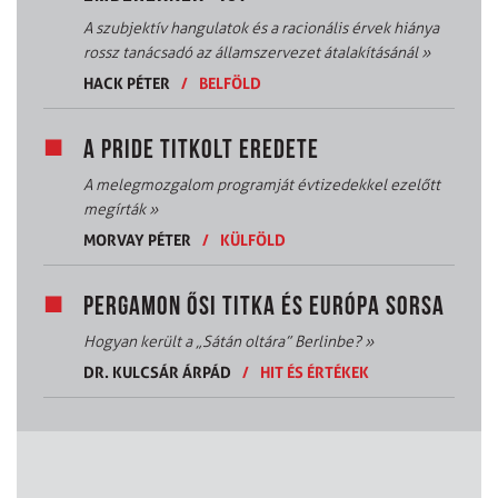
A szubjektív hangulatok és a racionális érvek hiánya
rossz tanácsadó az államszervezet átalakításánál
»
HACK PÉTER
/
BELFÖLD
A PRIDE TITKOLT EREDETE
A melegmozgalom programját évtizedekkel ezelőtt
megírták
»
MORVAY PÉTER
/
KÜLFÖLD
PERGAMON ŐSI TITKA ÉS EURÓPA SORSA
Hogyan került a „Sátán oltára” Berlinbe?
»
DR. KULCSÁR ÁRPÁD
/
HIT ÉS ÉRTÉKEK