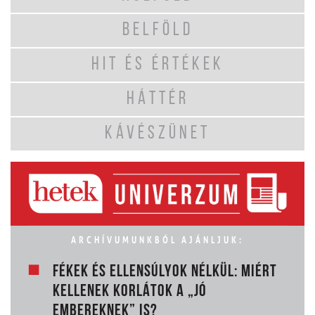
BELFÖLD
HIT ÉS ÉRTÉKEK
HÁTTÉR
KÁVÉSZÜNET
ARCHÍVUMUNKBÓL AJÁNLJUK:
FÉKEK ÉS ELLENSÚLYOK NÉLKÜL: MIÉRT
KELLENEK KORLÁTOK A „JÓ
EMBEREKNEK” IS?