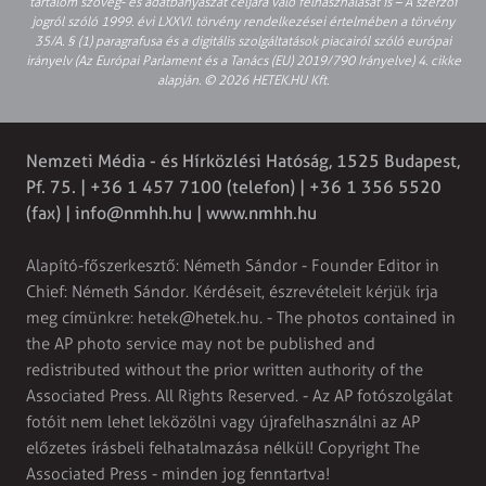
tartalom szöveg- és adatbányászat céljára való felhasználását is – A szerzői
jogról szóló 1999. évi LXXVI. törvény rendelkezései értelmében a törvény
35/A. § (1) paragrafusa és a digitális szolgáltatások piacairól szóló európai
irányelv (Az Európai Parlament és a Tanács (EU) 2019/790 Irányelve) 4. cikke
alapján. © 2026 HETEK.HU Kft.
Nemzeti Média - és Hírközlési Hatóság, 1525 Budapest,
Pf. 75. | +36 1 457 7100 (telefon) | +36 1 356 5520
(fax) |
info@nmhh.hu
| www.nmhh.hu
Alapító-főszerkesztő: Németh Sándor - Founder Editor in
Chief: Németh Sándor. Kérdéseit, észrevételeit kérjük írja
meg címünkre:
hetek@hetek.hu
. - The photos contained in
the AP photo service may not be published and
redistributed without the prior written authority of the
Associated Press. All Rights Reserved. - Az AP fotószolgálat
fotóit nem lehet leközölni vagy újrafelhasználni az AP
előzetes írásbeli felhatalmazása nélkül! Copyright The
Associated Press - minden jog fenntartva!