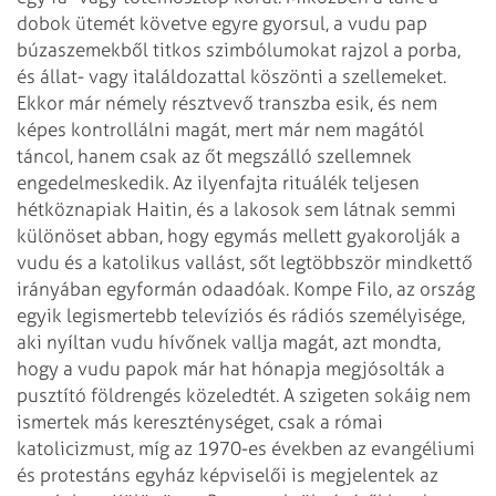
dobok ütemét követve egyre gyorsul, a vudu pap
búzaszemekből titkos szimbólumokat rajzol a porba,
és állat- vagy italáldozattal köszönti a szellemeket.
Ekkor már némely résztvevő transzba esik, és nem
képes kontrollálni magát, mert már nem magától
táncol, hanem csak az őt megszálló szellemnek
engedelmeskedik.
Az ilyenfajta rituálék teljesen
hétköznapiak Haitin, és a lakosok sem látnak semmi
különöset abban, hogy egymás mellett gyakorolják a
vudu és a katolikus vallást, sőt legtöbbször mindkettő
irányában egyformán odaadóak. Kompe Filo, az ország
egyik legismertebb televíziós és rádiós személyisége,
aki nyíltan vudu hívőnek vallja magát, azt mondta,
hogy a vudu papok már hat hónapja megjósolták a
pusztító földrengés közeledtét.
A szigeten sokáig nem
ismertek más kereszténységet, csak a római
katolicizmust, míg az 1970-es években az evangéliumi
és protestáns egyház képviselői is megjelentek az