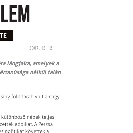
álem
TE
2007. 12. 12.
a lángjaira, amelyek a
értanúsága nélkül talán
siny földdarab volt a nagy
a különböző népek teljes
zették adóikat. A Perzsa
 politikát követtek a