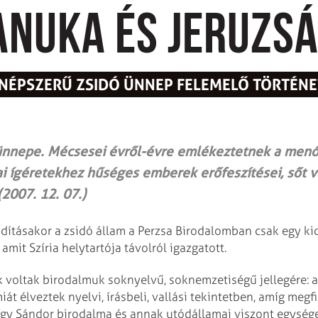
anuka és Jeruzs
 NÉPSZERŰ ZSIDÓ ÜNNEP FELEMELŐ TÖRTÉNE
 ünnepe. Mécsesei évről-évre emlékeztetnek a menór
ai ígéretekhez hűséges emberek erőfeszítései, sőt v
(2007. 12. 07.)
tásakor a zsidó állam a Perzsa Birodalomban csak egy kic
amit Szíria helytartója távolról igazgatott.
 voltak birodalmuk soknyelvű, soknemzetiségű jellegére: 
t élveztek nyelvi, írásbeli, vallási tekintetben, amíg megfi
y Sándor birodalma és annak utódállamai viszont egységes