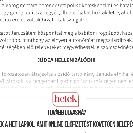
a görög mintára berendezett polisz kereskedelmi és hatalmi 
ogy görög polisszá tegyék, illetve újakat hoztak létre, ahol 
sítő erejét voltak hivatottak szolgálni.
atot Jeruzsálem központtal még a babiloni fogságból hazaté
 volt több, minthogy az elnyert autonómiát megszilárdítsák
 térségében élő telepeseket megvédhessék a szomszédnépek
JÚDEA HELLENIZÁLÓDIK
 fokozatosan átrajzolta a zsidó tartomány, Jehuda etnikai és
ő városok, s a tengerparti görög poliszok már régen nem em
mcsak korszerű és vonzó újításokat hozott, hanem a hagyo
 a különállás lassú feladását.
Tovább olvasná?
kk a hetilapból, amit online előfizetést követően belépé