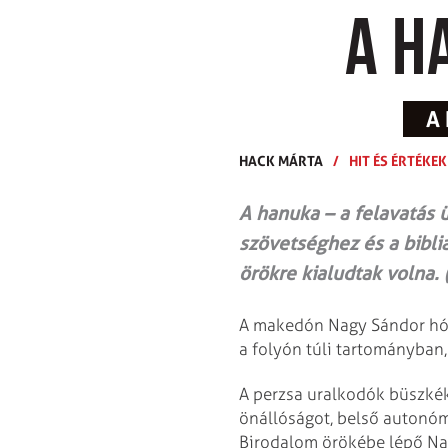
A h
A
HACK MÁRTA
/
HIT ÉS ÉRTÉKEK
A hanuka – a felavatás
szövetséghez és a bibli
örökre kialudtak volna. 
A makedón Nagy Sándor hódí
a folyón túli tartományban, 
A perzsa uralkodók büszkék
önállóságot, belső autonómiá
Birodalom örökébe lépő Nag