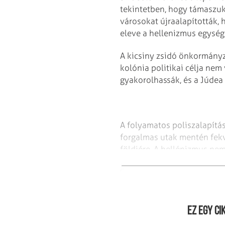
tekintetben, hogy támaszuk 
városokat újraalapították, h
eleve a hellenizmus egysége
A kicsiny zsidó önkormányz
kolónia politikai célja nem
gyakorolhassák, és a Júdea
A folyamatos poliszalapítás
forgalmas utak mentén fekv
földjére. A hellénizmus ne
folyamatos leértékelődését,
Ez egy ci