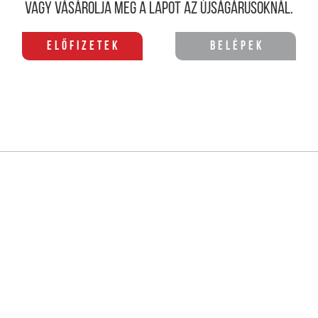
Vagy vásárolja meg a lapot az újságárusoknál.
Előfizetek
Belépek
KAPCSOLÓDÓ ANYAGOK
amelyen Jézus is
Hanukka, a fén