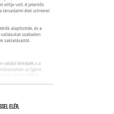
elitje volt. A jelentős
a társadalmi élet színterei
rők alapították, és a
, vallásukat szabadon
 zaklatásaitól.
 vallási térképét, s a
lékeztettek az Ígéret
mányos zsidó értékek
ssel elér.