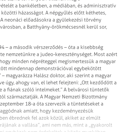
ételét a bankéletben, a médiában, és adminisztratív
közötti házasságot. A népgyűlés előtt
kéthetes,
. A neonáci előadásokra
a gyülekezési törvény
városban, a
Batthyány-örökmécsesnél kerül sor,
94 – a második vérszerződés – óta
a kisebbség
tte nemzetünkre a
judeo-kereszténységet. Most azért
 hogy minden népréteggel megismertessük a magyar
zött mindennap demonstrációval egybekötött
 – magyarázza Halász doktor, aki
szerint a magyar
dve úgy, ahogy
van, el lehet felejteni: „Ott kezdődött a
e a fiának szóló intelmeket.”
A belvárosi tüntetők
tól
származtatják. A Magyar Nemzeti Bizottmány
szeptember 18-a óta szervezik a tüntetéseket a
 aggódnak amiatt, hogy kezdeményezésük
bben ébrednek fel azok közül,
akiket az elmúlt
rájának a
vallása”, ami nem más, mint a „gyakorolt
mi egyházak nem érdekeltek a közös munkában,