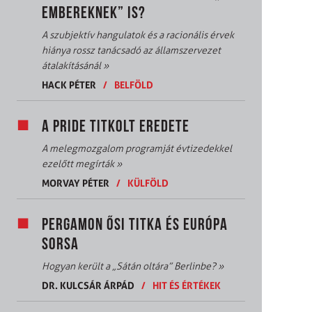
EMBEREKNEK” IS?
A szubjektív hangulatok és a racionális érvek
hiánya rossz tanácsadó az államszervezet
átalakításánál
»
HACK PÉTER
/
BELFÖLD
A PRIDE TITKOLT EREDETE
A melegmozgalom programját évtizedekkel
ezelőtt megírták
»
MORVAY PÉTER
/
KÜLFÖLD
PERGAMON ŐSI TITKA ÉS EURÓPA
SORSA
Hogyan került a „Sátán oltára” Berlinbe?
»
DR. KULCSÁR ÁRPÁD
/
HIT ÉS ÉRTÉKEK