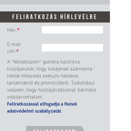
FELIRATKOZÁS HÍRLEVÉLRE
Név:
*
E-mail
cím:
*
A "feliratkozom" gombra kattintva
hozzájárulok, hogy küldjenek számomra
Hetek hírlevelet exkluzív hetekes
tartalmakról és promóciókról. Tudomásul
veszem, hogy hozzájárulásomat bármikor
visszavonhatom.
Feliratkozással elfogadja a Hetek
adatvédelmi szabályzatát
.