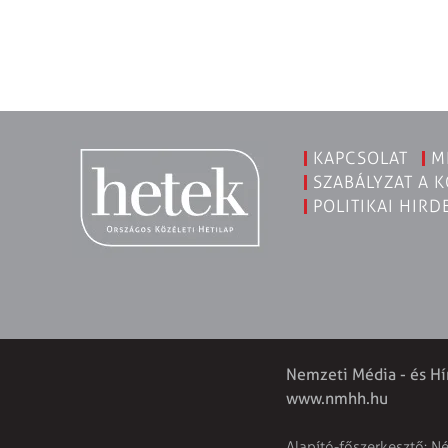
KAPCSOLAT
M
SZABÁLYZAT A 
POLITIKAI HIRD
Nemzeti Média - és Hí
www.nmhh.hu
Alapító-főszerkesztő: N