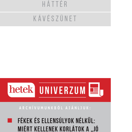
HÁTTÉR
KÁVÉSZÜNET
ARCHÍVUMUNKBÓL AJÁNLJUK:
FÉKEK ÉS ELLENSÚLYOK NÉLKÜL:
MIÉRT KELLENEK KORLÁTOK A „JÓ