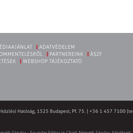
ÉDIAAJÁNLAT
ADATVÉDELEM
KOMMENTELÉSRŐL
PARTNEREINK
ÁSZF
ETÉSEK
WEBSHOP TÁJÉKOZTATÓ
rközlési Hatóság, 1525 Budapest, Pf. 75. | +36 1 457 7100 (te
émeth Sándor - Founder Editor in Chief: Németh Sándor. Kérdéseit, 