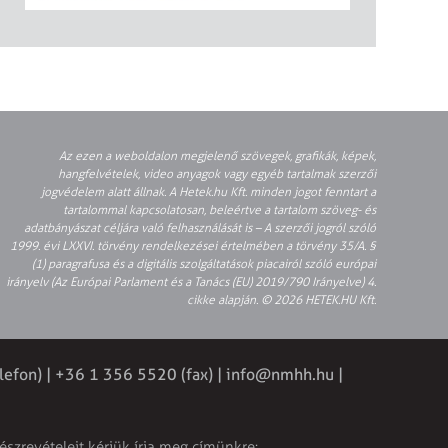
Az ezen a weboldalon megjelenő szövegek, grafikák, képek,
hangfelvételek, video anyagok vagy egyéb tartalmak szerzői
jogvédelem alatt állnak. A Hetek.hu Kft. minden jogot fenntart a
tartalommal kapcsolatosan, beleértve a tartalom szöveg- és
adatbányászat céljára való felhasználását is – A szerzői jogról szóló
1999. évi LXXVI. törvény rendelkezései értelmében a törvény 35/A. §
(1) paragrafusa és a digitális szolgáltatások piacairól szóló európai
irányelv (Az Európai Parlament és a Tanács (EU) 2019/790 Irányelve) 4.
cikke alapján. © 2026 HETEK.HU Kft.
lefon) | +36 1 356 5520 (fax) |
info@nmhh.hu
|
észrevételeit kérjük írja meg címünkre: