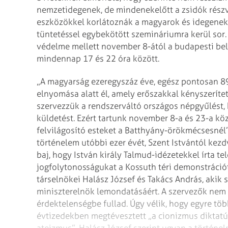
nemzetidegenek, de mindenekelőtt a
zsidók részv
eszközökkel
korlátoznák a magyarok és idegenek 
tüntetéssel egybekötött szemináriumra kerül sor
védelme mellett november 8-ától a budapesti bel
mindennap 17 és 22 óra között.
„A magyarság ezeregyszáz éve, egész pontosan 8
elnyomása alatt él, amely erőszakkal kényszeríte
szervezzük a rendszerváltó országos
népgyűlést,
küldetést. Ezért
tartunk november 8-a és 23-a kö
felvilágosító esteket a Batthyány-örökmécsesnél”
történelem utóbbi ezer évét, Szent Istvántól kez
baj, hogy István király
Talmud-idézetekkel írta tel
jogfolytonosságukat a Kossuth téri demonstráció
társelnökei Halász József és Takács
András, akik 
miniszterelnök
lemondatásáért. A szervezők nem
érdektelenségbe fullad. Úgy vélik, hogy egyre tö
évtizedekben megtévesztett „a cionizmus diktatú
ateizmus”. Halász József szerint ugyan
a történel