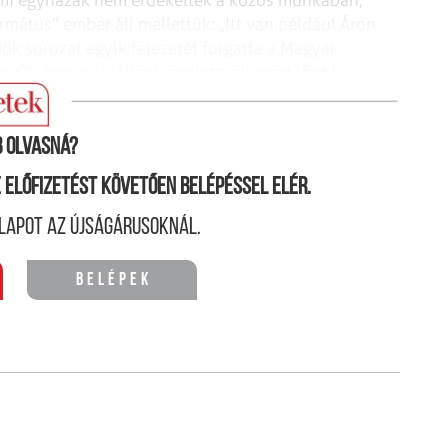
rmátus” ember áll mellettük: „Itt van például Áron
dők sorozat egyik fejezetét
forgatta a Magyar
us. Ők éppúgy
kiállnak mellettünk, mint ifjabb
zerváltó országos népgyűlésen.”
 olvasná?
ne előfizetést követően belépéssel elér.
lapot az újságárusoknál.
Belépek