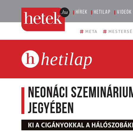
Hírek
Hetilap
Videók
#
#
META
MESTERSÉ
hetilap
Neonáci szemináriu
jegyében
KI A CIGÁNYOKKAL A HÁLÓSZOBÁK