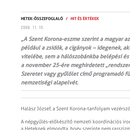
HETEK-ÖSSZEFOGLALÓ
/
HIT ÉS ÉRTÉKEK
2006. 11. 15.
„A Szent Korona-eszme szerint a magyar az
például a zsidók, a cigányok – idegenek, a
vitelébe, sem a hálószobánkba belépési és 
a november 25-ére meghirdetett „rendszer
Szeretet vagy gyűlölet című programadó f
nemzetiségi alapelvét.
Halász József, a Szent Korona-tanfolyam vezérsz
A népgyűlés-előkészítő nemzeti koordinációs irod
a Heteknek elmondta, hogy szerinte nem
rasszizm