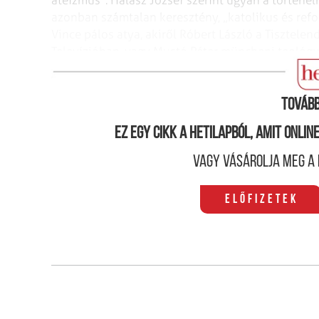
azonban számtalan
keresztény, „katolikus és refo
Vince pálos atya, akiről Róbert László a Tisztelen
Televízióban, vagy Mustó Péter müncheni teológ
Hegedűs Lóránt, aki előadást is fog tartani a
rends
Tovább
Ez egy cikk a hetilapból, amit onli
Vagy vásárolja meg a 
Előfizetek