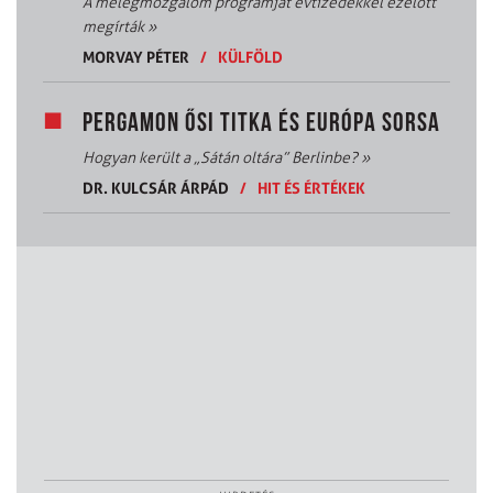
A melegmozgalom programját évtizedekkel ezelőtt
megírták
»
MORVAY PÉTER
/
KÜLFÖLD
PERGAMON ŐSI TITKA ÉS EURÓPA SORSA
Hogyan került a „Sátán oltára” Berlinbe?
»
DR. KULCSÁR ÁRPÁD
/
HIT ÉS ÉRTÉKEK