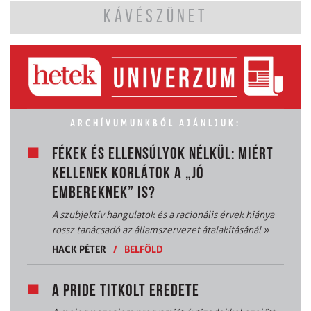
KÁVÉSZÜNET
ARCHÍVUMUNKBÓL AJÁNLJUK:
FÉKEK ÉS ELLENSÚLYOK NÉLKÜL: MIÉRT
KELLENEK KORLÁTOK A „JÓ
EMBEREKNEK” IS?
A szubjektív hangulatok és a racionális érvek hiánya
rossz tanácsadó az államszervezet átalakításánál
»
HACK PÉTER
/
BELFÖLD
A PRIDE TITKOLT EREDETE