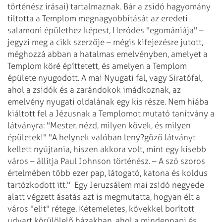
történész írásai) tartalmaznak. Bár a zsidó hagyomány
tiltotta a Templom megnagyobbítását az eredeti
salamoni épülethez képest, Heródes "egomániája" –
jegyzi meg a cikk szerzője – mégis kifejezésre jutott,
méghozzá abban a hatalmas emelvényben, amelyet a
Templom köré építtetett, és amelyen a Templom
épülete nyugodott. A mai Nyugati fal, vagy Siratófal,
ahol a zsidók és a zarándokok imádkoznak, az
emelvény nyugati oldalának egy kis része. Nem hiába
kiáltott fel a Jézusnak a Templomot mutató tanítvány a
látványra: "Mester, nézd, milyen kövek, és milyen
épületek!" "A helynek valóban leny?göző látványt
kellett nyújtania, hiszen akkora volt, mint egy kisebb
város – állítja Paul Johnson történész. – A szó szoros
értelmében több ezer pap, látogató, katona és koldus
tartózkodott itt."
Egy Jeruzsálem mai zsidó negyede
alatt végzett ásatás azt is megmutatta, hogyan élt a
város "elit" rétege. Kétemeletes, kövekkel borított
udvart körülölelő házakban, ahol a mindennapi és