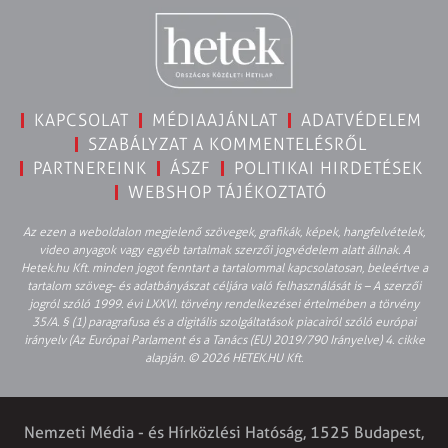
KAPCSOLAT
MÉDIAAJÁNLAT
ADATVÉDELEM
SZABÁLYZAT A KOMMENTELÉSRŐL
PARTNEREINK
ÁSZF
POLITIKAI HIRDETÉSEK
WEBSHOP TÁJÉKOZTATÓ
Az ezen a weboldalon megjelenő szövegek, grafikák, képek, hangfelvételek,
video anyagok vagy egyéb tartalmak szerzői jogvédelem alatt állnak. A
Hetek.hu Kft. minden jogot fenntart a tartalommal kapcsolatosan, beleértve a
tartalom szöveg- és adatbányászat céljára való felhasználását is – A szerzői
jogról szóló 1999. évi LXXVI. törvény rendelkezései értelmében a törvény
35/A. § (1) paragrafusa és a digitális szolgáltatások piacairól szóló európai
irányelv (Az Európai Parlament és a Tanács (EU) 2019/790 Irányelve) 4. cikke
alapján. © 2026 HETEK.HU Kft.
Nemzeti Média - és Hírközlési Hatóság, 1525 Budapest,