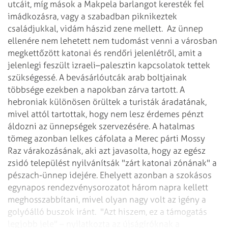
utcáit, míg mások a Makpela barlangot keresték fel
imádkozásra, vagy a szabadban piknikeztek
családjukkal, vidám hászid zene mellett.
Az ünnep
ellenére nem lehetett nem tudomást venni a városban
megkettőzött katonai és rendőri jelenlétről, amit a
jelenlegi feszült izraeli–palesztin kapcsolatok tettek
szükségessé. A bevásárlóutcák arab boltjainak
többsége ezekben a napokban zárva tartott. A
hebroniak különösen örültek a turisták áradatának,
mivel attól tartottak, hogy nem lesz érdemes pénzt
áldozni az ünnepségek szervezésére. A hatalmas
tömeg azonban lelkes cáfolata a Merec párti Mossy
Raz várakozásának, aki azt javasolta, hogy az egész
zsidó települést nyilvánítsák "zárt katonai zónának" a
pészach-ünnep idejére. Ehelyett azonban a szokásos
egynapos rendezvénysorozatot három napra kellett
meghosszabbítani, mivel olyan nagy volt az igény a
golyóálló buszok iránt.
"Azt hiszem, ez a támogatás
legjobb jele" – nyilatkozta az újságíróknak a