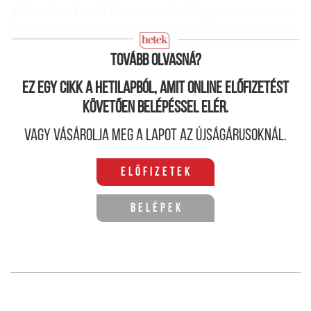
jeruzsálemi David Sterne rabbi, aki egy csoportot vitt
Hebronba. A rabbi elmondása szerint a csoport tagjai
egyáltalán nem mutatták az aggodalom jeleit.
Tovább olvasná?
Ez egy cikk a hetilapból, amit online előfizetést
követően belépéssel elér.
Vagy vásárolja meg a lapot az újságárusoknál.
Előfizetek
Belépek