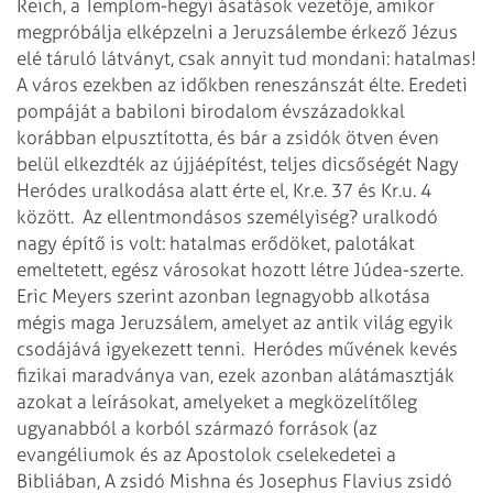
Reich, a Templom-hegyi ásatások vezetője, amikor
megpróbálja elképzelni a Jeruzsálembe érkező Jézus
elé táruló látványt, csak annyit tud mondani: hatalmas!
A város ezekben az időkben reneszánszát élte. Eredeti
pompáját a babiloni birodalom évszázadokkal
korábban elpusztította, és bár a zsidók ötven éven
belül elkezdték az újjáépítést, teljes dicsőségét Nagy
Heródes uralkodása alatt érte el, Kr.e. 37 és Kr.u. 4
között.
Az ellentmondásos személyiség? uralkodó
nagy építő is volt: hatalmas erődöket, palotákat
emeltetett, egész városokat hozott létre Júdea-szerte.
Eric Meyers szerint azonban legnagyobb alkotása
mégis maga Jeruzsálem, amelyet az antik világ egyik
csodájává igyekezett tenni.
Heródes művének kevés
fizikai maradványa van, ezek azonban alátámasztják
azokat a leírásokat, amelyeket a megközelítőleg
ugyanabból a korból származó források (az
evangéliumok és az Apostolok cselekedetei a
Bibliában, A zsidó Mishna és Josephus Flavius zsidó