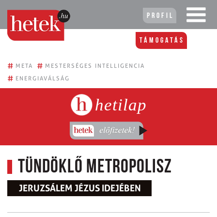
Profil
Támogatás
#
#
META
MESTERSÉGES INTELLIGENCIA
#
ENERGIAVÁLSÁG
hetilap
Tündöklő metropolisz
JERUZSÁLEM JÉZUS IDEJÉBEN