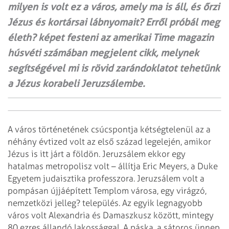
milyen is volt ez a város, amely ma is áll, és őrzi
Jézus és kortársai lábnyomait? Erről próbál meg
életh? képet festeni az amerikai Time magazin
húsvéti számában megjelent cikk, melynek
segítségével mi is rövid zarándoklatot tehetünk
a Jézus korabeli Jeruzsálembe.
A város történetének csúcspontja kétségtelenül az a
néhány évtized volt az első század legelején, amikor
Jézus is itt járt a földön. Jeruzsálem ekkor egy
hatalmas metropolisz volt – állítja Eric Meyers, a Duke
Egyetem judaisztika professzora. Jeruzsálem volt a
pompásan újjáépített Templom városa, egy virágzó,
nemzetközi jelleg? település. Az egyik legnagyobb
város volt Alexandria és Damaszkusz között, mintegy
80 ezres állandó lakossággal. A páska, a sátoros ünnep