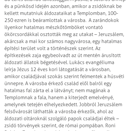
és a pünkösd idején azonban, amikor a zsidóknak be
kellett mutatniuk áldozataikat a Templomban, 100-
250 ezren is beáramlottak a városba.
A zarándokok
ilyenkor hatalmas mészkőtömböket vontató
ökörcsordákkal osztották meg az utakat – Jeruzsálem,
akárcsak a mai kor számos nagyvárosa, egy hatalmas
építési terület volt a történészek szerint. Az
építkezések zaja egybeolvadt az út mentén árusított
áldozati állatok bégetésével. Lukács evangéliuma
leírja Jézus 12 éves kori látogatását a városban,
amikor családjával szokás szerint felmentek a húsvéti
ünnepre. A városba érkező család elől balról egy
hatalmas fal zárta el a látványt; nem magának a
Templomnak a fala, hanem a kiterjedt emelvényé,
amelynek tetején elhelyezkedett. Jobbról Jeruzsálem
felsővárosát láthatták a városba érkezők, ahol az
áldozati oltároknál szolgáló papok családjai éltek –
zsidó törvények szerint, de római pompában. Roni