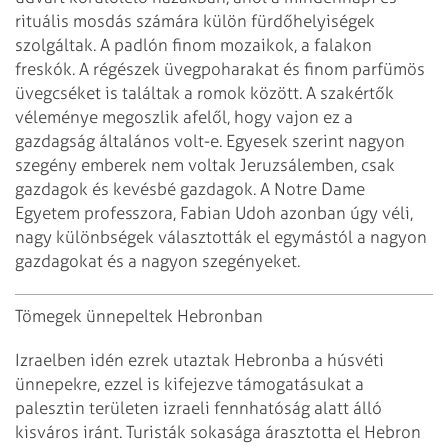
rituális mosdás számára külön fürdőhelyiségek
szolgáltak. A padlón finom mozaikok, a falakon
freskók. A régészek üvegpoharakat és finom parfümös
üvegcséket is találtak a romok között. A szakértők
véleménye megoszlik afelől, hogy vajon ez a
gazdagság általános volt-e. Egyesek szerint nagyon
szegény emberek nem voltak Jeruzsálemben, csak
gazdagok és kevésbé gazdagok. A Notre Dame
Egyetem professzora, Fabian Udoh azonban úgy véli,
nagy különbségek választották el egymástól a nagyon
gazdagokat és a nagyon szegényeket.
Tömegek ünnepeltek Hebronban
Izraelben idén ezrek utaztak Hebronba a húsvéti
ünnepekre, ezzel is kifejezve támogatásukat a
palesztin területen izraeli fennhatóság alatt álló
kisváros iránt. Turisták sokasága árasztotta el Hebron