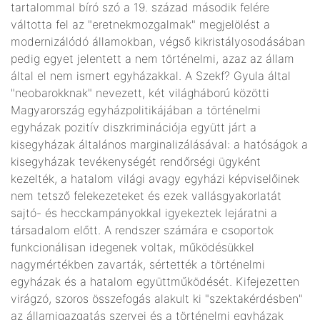
tartalommal bíró szó a 19. század második felére
váltotta fel az "eretnekmozgalmak" megjelölést a
modernizálódó államokban, végső kikristályosodásában
pedig egyet jelentett a nem történelmi, azaz az állam
által el nem ismert egyházakkal. A Szekf? Gyula által
"neobarokknak" nevezett, két világháború közötti
Magyarország egyházpolitikájában a történelmi
egyházak pozitív diszkriminációja együtt járt a
kisegyházak általános marginalizálásával: a hatóságok a
kisegyházak tevékenységét rendőrségi ügyként
kezelték, a hatalom világi avagy egyházi képviselőinek
nem tetsző felekezeteket és ezek vallásgyakorlatát
sajtó- és hecckampányokkal igyekeztek lejáratni a
társadalom előtt. A rendszer számára e csoportok
funkcionálisan idegenek voltak, működésükkel
nagymértékben zavarták, sértették a történelmi
egyházak és a hatalom együttműködését. Kifejezetten
virágzó, szoros összefogás alakult ki "szektakérdésben"
az államigazgatás szervei és a történelmi egyházak