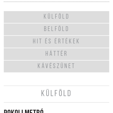
KÜLFÖLD
BELFÖLD
HIT ÉS ÉRTÉKEK
HÁTTÉR
KÁVÉSZÜNET
KÜLFÖLD