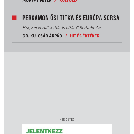
MORVAY PÉTER
/
KÜLFÖLD
PERGAMON ŐSI TITKA ÉS EURÓPA SORSA
Hogyan került a „Sátán oltára” Berlinbe?
»
DR. KULCSÁR ÁRPÁD
/
HIT ÉS ÉRTÉKEK
HIRDETÉS