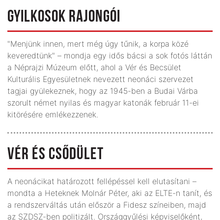
GYILKOSOK RAJONGÓI
"Menjünk innen, mert még úgy tűnik, a korpa közé
keveredtünk" – mondja egy idős bácsi a sok fotós láttán
a Néprajzi Múzeum előtt, ahol a Vér és Becsület
Kulturális Egyesületnek nevezett neonáci szervezet
tagjai gyülekeznek, hogy az 1945-ben a Budai Várba
szorult német nyilas és magyar katonák február 11-ei
kitörésére emlékezzenek.
VÉR ÉS CSŐDÜLET
A neonácikat határozott fellépéssel kell elutasítani –
mondta a Heteknek Molnár Péter, aki az ELTE-n tanít, és
a rendszerváltás után először a Fidesz színeiben, majd
az SZDSZ-ben politizált. Országgyűlési képviselőként,