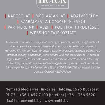
KAPCSOLAT
MÉDIAAJÁNLAT
ADATVÉDELEM
SZABÁLYZAT A KOMMENTELÉSRŐL
PARTNEREINK
ÁSZF
POLITIKAI HIRDETÉSEK
WEBSHOP TÁJÉKOZTATÓ
Az ezen a weboldalon megjelenő szövegek, grafikák, képek, hangfelvételek,
video anyagok vagy egyéb tartalmak szerzői jogvédelem alatt állnak. A
Hetek.hu Kft. minden jogot fenntart a tartalommal kapcsolatosan, beleértve a
tartalom szöveg- és adatbányászat céljára való felhasználását is – A szerzői
jogról szóló 1999. évi LXXVI. törvény rendelkezései értelmében a törvény
35/A. § (1) paragrafusa és a digitális szolgáltatások piacairól szóló európai
irányelv (Az Európai Parlament és a Tanács (EU) 2019/790 Irányelve) 4. cikke
alapján. © 2026 HETEK.HU Kft.
Nemzeti Média - és Hírközlési Hatóság, 1525 Budapest,
Pf. 75. | +36 1 457 7100 (telefon) | +36 1 356 5520
(fax) |
info@nmhh.hu
| www.nmhh.hu