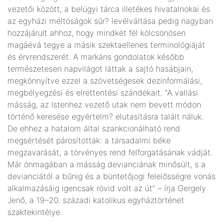
vezetői között, a belügyi tárca illetékes hivatalnokai és
az egyházi méltóságok sűr? levélváltása pedig nagyban
hozzájárult ahhoz, hogy mindkét fél kölcsönösen
magáévá tegye a másik szektaellenes terminológiáját
és érvrendszerét. A markáns gondolatok később
természetesen napvilágot láttak a sajtó hasábjain,
megkönnyítve ezzel a szövetségesek dezinformálási,
megbélyegzési és elrettentési szándékait. "A vallási
másság, az Istenhez vezető utak nem bevett módon
történő keresése egyértelm? elutasításra talált náluk.
De ehhez a hatalom által szankcionálható rend
megsértését párosították: a társadalmi béke
megzavarását, a törvényes rend felforgatásának vádját.
Már önmagában a másság devianciának minősült, s a
devianciától a bűnig és a büntetőjogi felelősségre vonás
alkalmazásáig igencsak rövid volt az út" – írja Gergely
Jenő, a 19–20. századi katolikus egyháztörténet
szaktekintélye.