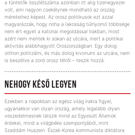
a tüntetők összlétszáma azonban itt alig tizenegyezer
volt, ami nagyon csekélynek mondható az ország
méreteihez képest. Az orosz politikusok ezt azzal
magyarázzák, hogy noha a lakosság túlnyomó többsége
nem ért egyet a katonai megoldással Irakban, most
azért nem mentek ki sokan az utcára, mert a politikai
aktivitás alábbhagyott Oroszországban. Egy dolog
otthon politizálni, és más dolog kivonulni az utcára, nem
is beszélve a zord orosz télről – teszik hozzá.
NEHOGY KÉSŐ LEGYEN
Ezekben a napokban az egész világ Irakra figyel,
ugyanakkor van olyan ország, amely legalább olyan
veszedelmesnek látszik mind az Egyesült Államok
érdekei, mind a világbéke szempontjából, mint
Szaddám Huszein. Észak-Korea kommunista diktátora