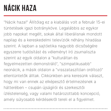
NÁCIK HAZA
"Nácik haza!" Állítólag ez a kiabálás volt a február 15-ei
tüntetések igazi botrányköve. Legalábbis az egykor
jobb napokat megélt, sokak által liberálisnak mondott
napilap és a kereskedelmi televíziók néhány híradása
szerint. A lapban a sajtóetika nagyobb dicsőségére
egyszerre tudósítást és véleményt író zsurnaliszta
szerint az egyik oldalon a "kulturáltan és
fegyelmezetten demonstráló", "szimpatikusabb"
neonácik, a másik oldalon a "visszataszítóan ordítozó"
ellentüntetők álltak. Cikkünkben arra keresünk választ,
hogy mi van ennek az elképesztő értelmezésnek a
hátterében – csupán újságírói és szerkesztői
ízléstelenség, vagy valami határozottabb koncepció,
amely súlyosabb kérdésekről tereli el a figyelmet.