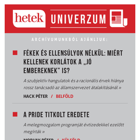
ARCHÍVUMUNKBÓL AJÁNLJUK:
FÉKEK ÉS ELLENSÚLYOK NÉLKÜL: MIÉRT
KELLENEK KORLÁTOK A „JÓ
EMBEREKNEK” IS?
A szubjektív hangulatok és a racionális érvek hiánya
rossz tanácsadó az államszervezet átalakításánál
»
HACK PÉTER
/
BELFÖLD
A PRIDE TITKOLT EREDETE
A melegmozgalom programját évtizedekkel ezelőtt
megírták
»