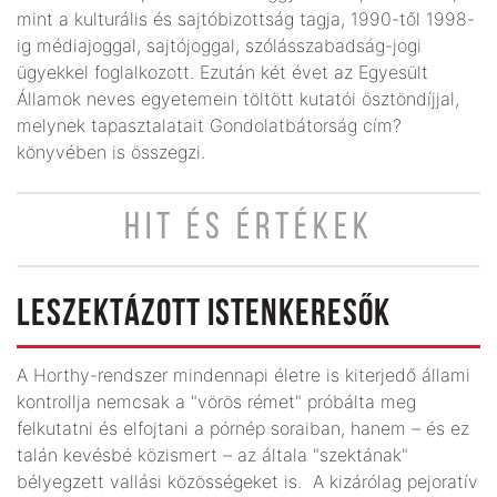
mint a kulturális és sajtóbizottság tagja, 1990-től 1998-
ig médiajoggal, sajtójoggal, szólásszabadság-jogi
ügyekkel foglalkozott. Ezután két évet az Egyesült
Államok neves egyetemein töltött kutatói ösztöndíjjal,
melynek tapasztalatait Gondolatbátorság cím?
könyvében is összegzi.
HIT ÉS ÉRTÉKEK
LESZEKTÁZOTT ISTENKERESŐK
A Horthy-rendszer mindennapi életre is kiterjedő állami
kontrollja nemcsak a "vörös rémet" próbálta meg
felkutatni és elfojtani a pórnép soraiban, hanem – és ez
talán kevésbé közismert – az általa "szektának"
bélyegzett vallási közösségeket is. A kizárólag pejoratív