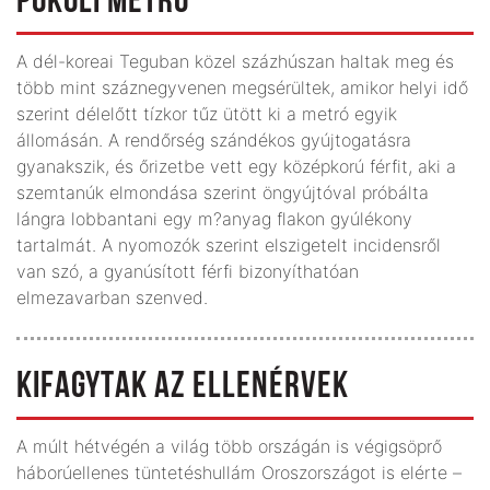
POKOLI METRÓ
A dél-koreai Teguban közel százhúszan haltak meg és
több mint száznegyvenen megsérültek, amikor helyi idő
szerint délelőtt tízkor tűz ütött ki a metró egyik
állomásán. A rendőrség szándékos gyújtogatásra
gyanakszik, és őrizetbe vett egy középkorú férfit, aki a
szemtanúk elmondása szerint öngyújtóval próbálta
lángra lobbantani egy m?anyag flakon gyúlékony
tartalmát. A nyomozók szerint elszigetelt incidensről
van szó, a gyanúsított férfi bizonyíthatóan
elmezavarban szenved.
KIFAGYTAK AZ ELLENÉRVEK
A múlt hétvégén a világ több országán is végigsöprő
háborúellenes tüntetéshullám Oroszországot is elérte –