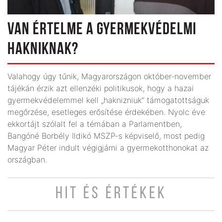
VAN ÉRTELME A GYERMEKVÉDELMI
HAKNIKNAK?
Valahogy úgy tűnik, Magyarországon október-november
tájékán érzik azt ellenzéki politikusok, hogy a hazai
gyermekvédelemmel kell „haknizniuk” támogatottságuk
megőrzése, esetleges erősítése érdekében. Nyolc éve
ekkortájt szólalt fel a témában a Parlamentben,
Bangóné Borbély Ildikó MSZP-s képviselő, most pedig
Magyar Péter indult végigjárni a gyermekotthonokat az
országban.
HIT ÉS ÉRTÉKEK