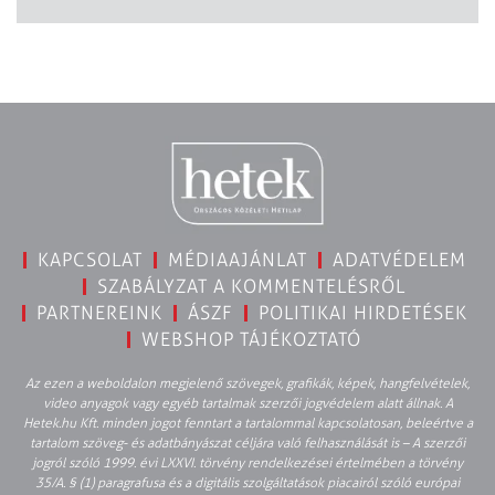
KAPCSOLAT
MÉDIAAJÁNLAT
ADATVÉDELEM
SZABÁLYZAT A KOMMENTELÉSRŐL
PARTNEREINK
ÁSZF
POLITIKAI HIRDETÉSEK
WEBSHOP TÁJÉKOZTATÓ
Az ezen a weboldalon megjelenő szövegek, grafikák, képek, hangfelvételek,
video anyagok vagy egyéb tartalmak szerzői jogvédelem alatt állnak. A
Hetek.hu Kft. minden jogot fenntart a tartalommal kapcsolatosan, beleértve a
tartalom szöveg- és adatbányászat céljára való felhasználását is – A szerzői
jogról szóló 1999. évi LXXVI. törvény rendelkezései értelmében a törvény
35/A. § (1) paragrafusa és a digitális szolgáltatások piacairól szóló európai