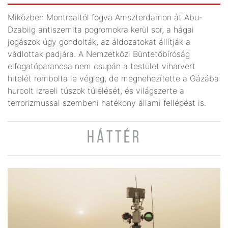
Miközben Montrealtól fogva Amszterdamon át Abu-
Dzabiig antiszemita pogromokra kerül sor, a hágai
jogászok úgy gondolták, az áldozatokat állítják a
vádlottak padjára. A Nemzetközi Büntetőbíróság
elfogatóparancsa nem csupán a testület viharvert
hitelét rombolta le végleg, de megnehezítette a Gázába
hurcolt izraeli túszok túlélését, és világszerte a
terrorizmussal szembeni hatékony állami fellépést is.
HÁTTÉR