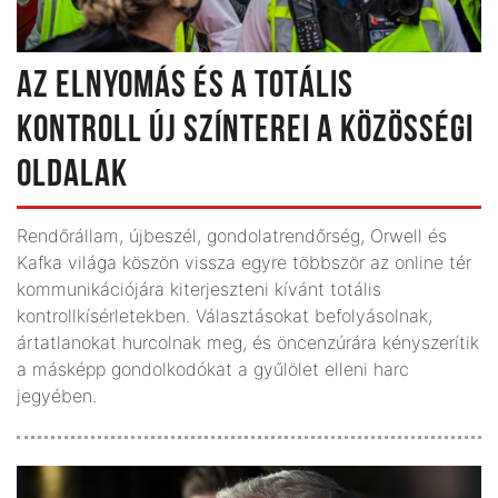
AZ ELNYOMÁS ÉS A TOTÁLIS
KONTROLL ÚJ SZÍNTEREI A KÖZÖSSÉGI
OLDALAK
Rendőrállam, újbeszél, gondolatrendőrség, Orwell és
Kafka világa köszön vissza egyre többször az online tér
kommunikációjára kiterjeszteni kívánt totális
kontrollkísérletekben. Választásokat befolyásolnak,
ártatlanokat hurcolnak meg, és öncenzúrára kényszerítik
a másképp gondolkodókat a gyűlölet elleni harc
jegyében.