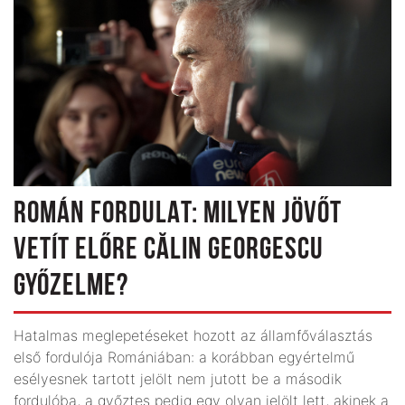
ROMÁN FORDULAT: MILYEN JÖVŐT
VETÍT ELŐRE CĂLIN GEORGESCU
GYŐZELME?
Hatalmas meglepetéseket hozott az államfőválasztás
első fordulója Romániában: a korábban egyértelmű
esélyesnek tartott jelölt nem jutott be a második
fordulóba, a győztes pedig egy olyan jelölt lett, akinek a