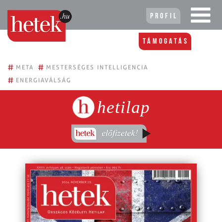
Profil
Támogatás
#
#
META
MESTERSÉGES INTELLIGENCIA
#
ENERGIAVÁLSÁG
hetilap