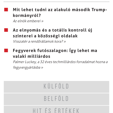
Mit lehet tudni az alakuló második Trump-
kormányról?
Az elnök emberei
»
Az elnyomás és a totális kontroll új
színterei a közösségi oldalak
Visszatér a rendőrállamok kora?
»
Fegyverek futószalagon: Így lehet ma
valaki milliárdos
Palmer Luckey, a 32 éves techmilliárdos forradalmat hozna a
fegyvergyártásba
»
KÜLFÖLD
BELFÖLD
HIT ÉS ÉRTÉKEK