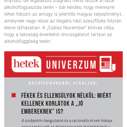
Enyhülő, de legalábbis stagnáló trend látszik a hazai
alkoholfogyasztás terén – bár kérdés, hogy mennyire
lehet fokozni az amúgy is jelentős magyar teljesítményt,
amelynek nagy része az illegális házi szeszfőzés folytán
eleve láthatatlan. A „Száraz November” kihívás célja,
hogy a lakosság évenkénti önvizsgálatot tartson az
alkoholfüggőség terén.
ARCHÍVUMUNKBÓL AJÁNLJUK:
FÉKEK ÉS ELLENSÚLYOK NÉLKÜL: MIÉRT
KELLENEK KORLÁTOK A „JÓ
EMBEREKNEK” IS?
A szubjektív hangulatok és a racionális érvek hiánya
rossz tanácsadó az államszervezet átalakításánál
»