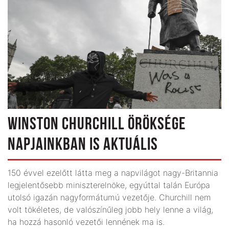
WINSTON CHURCHILL ÖRÖKSÉGE
NAPJAINKBAN IS AKTUÁLIS
150 évvel ezelőtt látta meg a napvilágot nagy-Britannia
legjelentősebb miniszterelnöke, egyúttal talán Európa
utolsó igazán nagyformátumú vezetője. Churchill nem
volt tökéletes, de valószínűleg jobb hely lenne a világ,
ha hozzá hasonló vezetői lennének ma is.