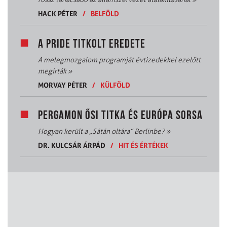
HACK PÉTER
/
BELFÖLD
A PRIDE TITKOLT EREDETE
A melegmozgalom programját évtizedekkel ezelőtt
megírták
»
MORVAY PÉTER
/
KÜLFÖLD
PERGAMON ŐSI TITKA ÉS EURÓPA SORSA
Hogyan került a „Sátán oltára” Berlinbe?
»
DR. KULCSÁR ÁRPÁD
/
HIT ÉS ÉRTÉKEK