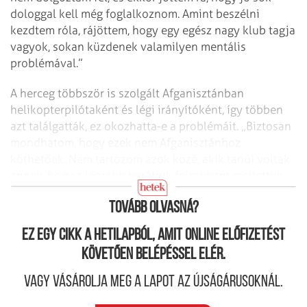
dologgal kell még foglalkoznom. Amint beszélni
kezdtem róla, rájöttem, hogy egy egész nagy klub tagja
vagyok, sokan küzdenek valamilyen mentális
problémával.”
A herceg többször is szolgált Afganisztánban
helikopterpilótaként és légi irányítóként, így többen
azt találgatták, ez okozhatta-e a problémáit. „Biztosan
mondhatom, hogy ezek nem Afganisztánhoz
köthetőek. Nem tartozom azok közé, akik tanúi voltak
annak, hogy a legjobb barátjuk felrobbant mellettük.
Hála Istennek nem tartozom közéjük.”
Tovább olvasná?
Ez egy cikk a hetilapból, amit online előfizetést
követően belépéssel elér.
Vagy vásárolja meg a lapot az újságárusoknál.