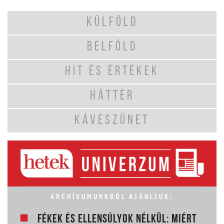
KÜLFÖLD
BELFÖLD
HIT ÉS ÉRTÉKEK
HÁTTÉR
KÁVÉSZÜNET
ARCHÍVUMUNKBÓL AJÁNLJUK:
FÉKEK ÉS ELLENSÚLYOK NÉLKÜL: MIÉRT