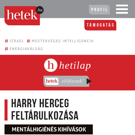
Profil
Támogatás
#
#
IZRAEL
MESTERSÉGES INTELLIGENCIA
#
ENERGIAVÁLSÁG
hetilap
Harry herceg
feltárulkozása
MENTÁLHIGIÉNÉS KIHÍVÁSOK