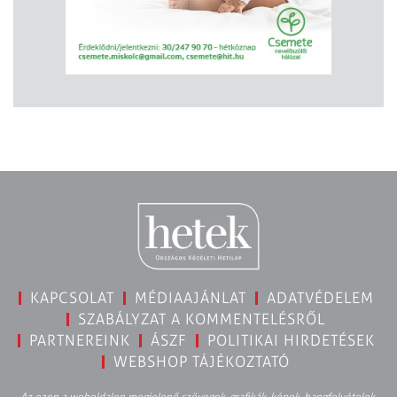
KAPCSOLAT
MÉDIAAJÁNLAT
ADATVÉDELEM
SZABÁLYZAT A KOMMENTELÉSRŐL
PARTNEREINK
ÁSZF
POLITIKAI HIRDETÉSEK
WEBSHOP TÁJÉKOZTATÓ
Az ezen a weboldalon megjelenő szövegek, grafikák, képek, hangfelvételek,