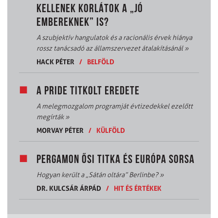
KELLENEK KORLÁTOK A „JÓ
EMBEREKNEK” IS?
A szubjektív hangulatok és a racionális érvek hiánya
rossz tanácsadó az államszervezet átalakításánál
»
HACK PÉTER
/
BELFÖLD
A PRIDE TITKOLT EREDETE
A melegmozgalom programját évtizedekkel ezelőtt
megírták
»
MORVAY PÉTER
/
KÜLFÖLD
PERGAMON ŐSI TITKA ÉS EURÓPA SORSA
Hogyan került a „Sátán oltára” Berlinbe?
»
DR. KULCSÁR ÁRPÁD
/
HIT ÉS ÉRTÉKEK