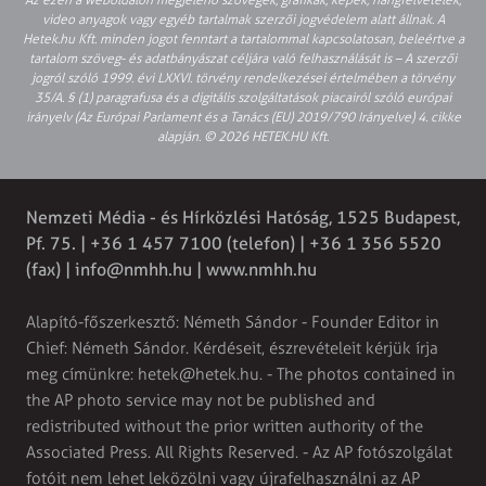
video anyagok vagy egyéb tartalmak szerzői jogvédelem alatt állnak. A
Hetek.hu Kft. minden jogot fenntart a tartalommal kapcsolatosan, beleértve a
tartalom szöveg- és adatbányászat céljára való felhasználását is – A szerzői
jogról szóló 1999. évi LXXVI. törvény rendelkezései értelmében a törvény
35/A. § (1) paragrafusa és a digitális szolgáltatások piacairól szóló európai
irányelv (Az Európai Parlament és a Tanács (EU) 2019/790 Irányelve) 4. cikke
alapján. © 2026 HETEK.HU Kft.
Nemzeti Média - és Hírközlési Hatóság, 1525 Budapest,
Pf. 75. | +36 1 457 7100 (telefon) | +36 1 356 5520
(fax) |
info@nmhh.hu
| www.nmhh.hu
Alapító-főszerkesztő: Németh Sándor - Founder Editor in
Chief: Németh Sándor. Kérdéseit, észrevételeit kérjük írja
meg címünkre:
hetek@hetek.hu
. - The photos contained in
the AP photo service may not be published and
redistributed without the prior written authority of the
Associated Press. All Rights Reserved. - Az AP fotószolgálat
fotóit nem lehet leközölni vagy újrafelhasználni az AP