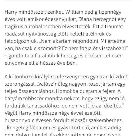
Harry mindössze tizenkét, William pedig tizennégy
éves volt, amikor édesanyjukat, Diana hercegnőt egy
tragikus autóbalesetben elvesztették. Ezt a traumát
ráadásul nyilvánosság előtt kellett átélniük és
feldolgozniuk. „Nem akartam rágondolni. Mi értelme
van, ha csak elszomorít? Ez nem fogja őt visszahozni”
– gondolta a fiatalabbik herceg, és érzéseit teljesen
elnyomva élt a húszas éveiben.
A különböző királyi rendezvényeken gyakran küzdött
szorongással. „Valószínűleg nagyon közel jártam egy
teljes összeomláshoz. Homokba dugtam a fejem. A
bátyám többször mondta nekem, hogy ez így nem jó,
forduljak tanácsadóhoz, de nem volt jó az időzítés.”
Végül Harry mindössze négy évvel ezelőtt,
huszonnyolc évesen fordult először szakemberhez.
„Rengeteg fájdalom és gyász tört elő, amiket addig
nem dolgoztam fel, és ekkor jöttem rá, hogy jó sok