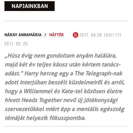
NAPJAINKBAN
NÁRAY ANNAMÁRIA
/
HÁTTÉR
2017. 04.28. (XXI/17)
2017. 05. 25.
„Húsz évig nem gondoltam anyám halálára,
majd két év teljes káosz után kértem tanács­­
adást.” Harry herceg egy a The Telegraph-nak
adott interjúban beszélt küzdelmeiről és arról,
hogy a Williammel és Kate-tel közösen életre
hívott Heads Together nevű új jótékonysági
szervezetükkel miért épp a mentális egészség
témáját helyezik fókuszpontba.