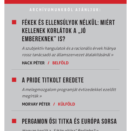
ARCHÍVUMUNKBÓL AJÁNLJUK:
FÉKEK ÉS ELLENSÚLYOK NÉLKÜL: MIÉRT
KELLENEK KORLÁTOK A „JÓ
EMBEREKNEK” IS?
A szubjektív hangulatok és a racionális érvek hiánya
rossz tanácsadó az államszervezet átalakításánál
»
HACK PÉTER
/
BELFÖLD
A PRIDE TITKOLT EREDETE
A melegmozgalom programját évtizedekkel ezelőtt
megírták
»
MORVAY PÉTER
/
KÜLFÖLD
PERGAMON ŐSI TITKA ÉS EURÓPA SORSA
Hogyan került a „Sátán oltára” Berlinbe?
»