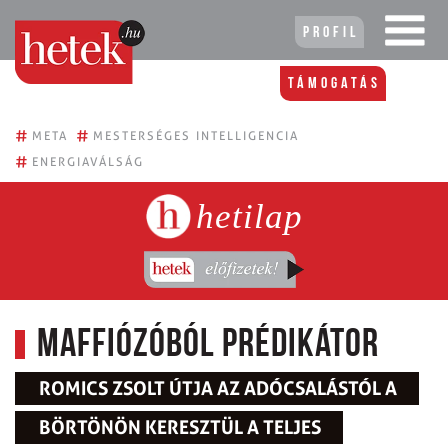
Profil
Támogatás
#
#
META
MESTERSÉGES INTELLIGENCIA
#
ENERGIAVÁLSÁG
hetilap
Maffiózóból prédikátor
ROMICS ZSOLT ÚTJA AZ ADÓCSALÁSTÓL A
BÖRTÖNÖN KERESZTÜL A TELJES