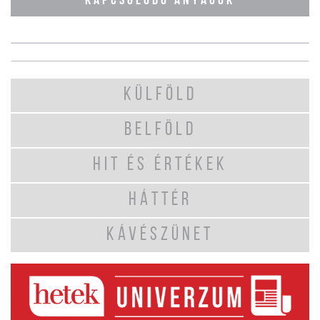
KAPCSOLÓDÓ ANYAGOK
KÜLFÖLD
BELFÖLD
HIT ÉS ÉRTÉKEK
HÁTTÉR
KÁVÉSZÜNET