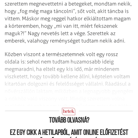
szerettem megnevettetni a betegeket, mondtam nekik,
hogy „fog még maga táncolni”, sőt volt, akit táncba is
vittem. Máskor meg reggel hatkor elkiáltottam magam
a kórteremben, hogy „mi van itt, miért fekszenek
maguk?!” Nagy nevetés lett a vége. Szerettek az
emberek, valahogy reménységet tudtam nekik adni.
Közben viszont a természetemnek volt egy rossz
oldala is: sehol nem tudtam huzamosabb ideig
megmaradni, ha eltelt egy kis idő, már mindenem
viszketett, hogy tovább kellene állni, képtelen voltam
kitartóan dolgozni és felelősséget vállalni. Ráadásul a
nővérszállón laktam, miközben a legnagyobb gyengém
a nőkhöz való viszony volt. Mindig szerettem volna
családot, de soha nem tudtam hűséges maradni: hiába
akartam a jót, a rossz felülkerekedett bennem.
Tovább olvasná?
Ez egy cikk a hetilapból, amit online előfizetést