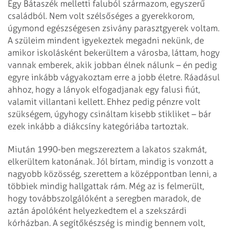
Egy Bátaszék melletti faluból származom, egyszerű
családból. Nem volt szélsőséges a gyerekkorom,
úgymond egészségesen zsivány parasztgyerek voltam.
A szüleim mindent igyekeztek megadni nekünk, de
amikor iskolásként bekerültem a városba, láttam, hogy
vannak emberek, akik jobban élnek nálunk – én pedig
egyre inkább vágyakoztam erre a jobb életre. Ráadásul
ahhoz, hogy a lányok elfogadjanak egy falusi fiút,
valamit villantani kellett. Ehhez pedig pénzre volt
szükségem, úgyhogy csináltam kisebb stikliket – bár
ezek inkább a diákcsíny kategóriába tartoztak.
Miután 1990-ben megszereztem a lakatos szakmát,
elkerültem katonának. Jól bírtam, mindig is vonzott a
nagyobb közösség, szerettem a középpontban lenni, a
többiek mindig hallgattak rám. Még az is felmerült,
hogy továbbszolgálóként a seregben maradok, de
aztán ápolóként helyezkedtem el a szekszárdi
kórházban. A segítőkészség is mindig bennem volt,