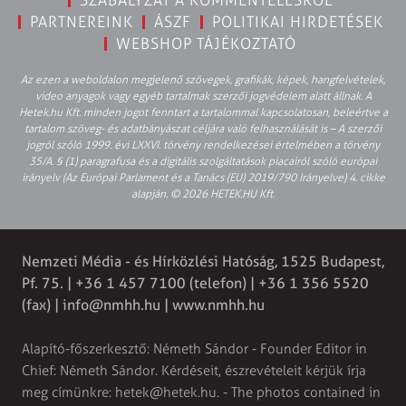
PARTNEREINK
ÁSZF
POLITIKAI HIRDETÉSEK
WEBSHOP TÁJÉKOZTATÓ
Az ezen a weboldalon megjelenő szövegek, grafikák, képek, hangfelvételek,
video anyagok vagy egyéb tartalmak szerzői jogvédelem alatt állnak. A
Hetek.hu Kft. minden jogot fenntart a tartalommal kapcsolatosan, beleértve a
tartalom szöveg- és adatbányászat céljára való felhasználását is – A szerzői
jogról szóló 1999. évi LXXVI. törvény rendelkezései értelmében a törvény
35/A. § (1) paragrafusa és a digitális szolgáltatások piacairól szóló európai
irányelv (Az Európai Parlament és a Tanács (EU) 2019/790 Irányelve) 4. cikke
alapján. © 2026 HETEK.HU Kft.
Nemzeti Média - és Hírközlési Hatóság, 1525 Budapest,
Pf. 75. | +36 1 457 7100 (telefon) | +36 1 356 5520
(fax) |
info@nmhh.hu
| www.nmhh.hu
Alapító-főszerkesztő: Németh Sándor - Founder Editor in
Chief: Németh Sándor. Kérdéseit, észrevételeit kérjük írja
meg címünkre:
hetek@hetek.hu
. - The photos contained in