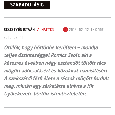
SZABADULÁSIG
SEBESTYÉN ISTVÁN
/
HÁTTÉR
2016. 02. 12. (XX/06)
2016. 02. 11.
Örülök, hogy börtönbe kerültem – mondja
teljes őszinteséggel Romics Zsolt, aki a
kétezres években négy esztendőt töltött rács
mögött adócsalásért és közokirat-hamisításért.
A szekszárdi férfi élete a rácsok mögött fordult
meg, miután egy zárkatársa elhívta a Hit
Gyülekezete börtön-istentiszteletére.