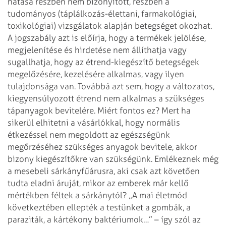
hatása részben nem bizonyított, részben a
tudományos (táplálkozás-élettani, farmakológiai,
toxikológiai) vizsgálatok alapján betegséget okozhat.
A jogszabály azt is előírja, hogy a termékek jelölése,
megjelenítése és hirdetése nem állíthatja vagy
sugallhatja, hogy az étrend-kiegészítő betegségek
megelőzésére, kezelésére alkalmas, vagy ilyen
tulajdonsága van. Továbbá azt sem, hogy a változatos,
kiegyensúlyozott étrend nem alkalmas a szükséges
tápanyagok bevitelére. Miért fontos ez? Mert ha
sikerül elhitetni a vásárlókkal, hogy normális
étkezéssel nem megoldott az egészségünk
megőrzéséhez szükséges anyagok bevitele, akkor
bizony kiegészítőkre van szükségünk. Emlékeznek még
a mesebeli sárkányfűárusra, aki csak azt követően
tudta eladni áruját, mikor az emberek már kellő
mértékben féltek a sárkánytól? „A mai életmód
következtében ellepték a testünket a gombák, a
paraziták, a kártékony baktériumok…” – így szól az