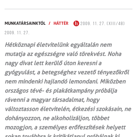
MUNKATÁRSAINKTÓL
/
HÁTTÉR
2009. 11. 27. (XIII/48)
2009. 11. 27.
Hétköznapi életvitelünk egyáltalán nem
mutatja az egészségre való törekvést. Noha
nagy divat lett kerülő úton keresni a
gyógyulást, a betegséghez vezető tényezőkről
nem mindenki hajlandó lemondani. Miközben
országos tévé- és plakátkampány próbálja
rávenni a magyar társadalmat, hogy
változtasson életvitelén, étkezési szokásain, ne
dohányozzon, ne alkoholizáljon, többet
mozogjon, a személyes erőfeszítések helyett
sokan továbbra is kritikátlanul próbálnak ki