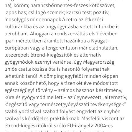
haj, köröm; narancsbőrmentes-feszes kötőszövet;
lapos has; csillogó szemek; karcsú test; pozitív,
mosolygós mindennapok.
A retro az étkezési
kultúránkba és az öngyógyításba vetett hitünkbe is
berobbant. Ahogyan a rendszerváltás első éveiben
ipari méretekben áramlott hazánkba a Nyugat-
Európában vagy a tengerentúlon már eladhatatlan,
leszerepelt étrend-kiegészítők és alternatív
gyógymódok ezernyi variánsa, úgy Magyarország
uniós csatlakozása óta is hasonló folyamatnak
lehetünk tanúi. A dömping egyfelől mindenképpen
annak köszönhető, hogy a tizenkét éve módosított
egészségügyi törvény – számos hasznos készítmény,
kúra és gyógymód mellett – az úgynevezett „alternatív,
kiegészítő vagy természetgyógyászati tevékenységek”
szabályozásával szabad folyást engedett az enyhén
szólva is kérdőjeles praktikáknak. Másfelől viszont az
étrend-kiegészítőkről szóló EU-irányelv 2004-es