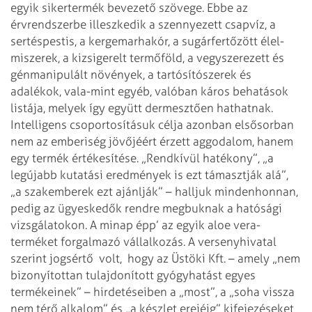
egyik sikertermék bevezető szövege. Ebbe az
érvrendszerbe illeszkedik a szennyezett csapvíz, a
sertéspestis, a kergemarhakór, a sugárfertőzött élel-
miszerek, a kizsigerelt termőföld, a vegyszerezett és
génmanipulált növények, a tartósítószerek és
adalékok, vala-mint egyéb, valóban káros behatások
listája, melyek így együtt dermesztően hathatnak.
Intelligens csoportosításuk célja azonban elsősorban
nem az emberiség jövőjéért érzett aggodalom, hanem
egy termék értékesítése. „Rendkívül hatékony”, „a
legújabb kutatási eredmények is ezt támasztják alá”,
„a szakemberek ezt ajánlják” – halljuk mindenhonnan,
pedig az ügyes­kedők rendre megbuknak a hatósági
vizsgálatokon. A minap épp’ az egyik aloe vera-
terméket forgalmazó vállalkozás. A versenyhivatal
szerint jogsértő volt, hogy az Üstöki Kft. – amely „nem
bizonyítottan tulajdonított gyógyhatást egyes
termékeinek” – hirdetéseiben a „most”, a „soha vissza
nem térő alkalom” és „a készlet erejéig” kifejezéseket