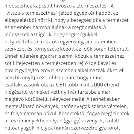
módszerhez kapcsolt hívószó a „természetes”. A
„vissza a természethez” jelszó egyébként abból az
elképzelésből nőtt ki, hogy a betegség oka a természet
és az ember harmóniájának a megbomlása. A
módszerek azt ígérik, hogy segítségükkel
helyreállítható az az ősi egyensúly, ami az emberi
szervezet és környezete között az idők során felborult.
Ennek ellenére gyakran semmi közük a természethez,
sőt kifejezetten a természetben rejlő logikával és
direkt gyógyító erővel szemben alkalmazzák őket. Mi
sem bizonyítja ezt jobban, mint hogy uniós
csatlakozásunk óta az OÉTI több mint 2000 étrend-
kiegészítő terméket vett nyilvántartásba a már
meglévő körülbelül négyezer mellé. A termékekben
megtalálható növények, hatóanyagok száma végtelen,
és folyamatosan bővül. Kezdetektől fogva megjelentek
a készítményekben olyan (gyógy)növények, izolált
hatóanyagok, melyek humán szervezetre gyakorolt