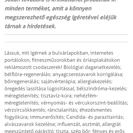
minden terméket, amit a könnyen
megszerezhető egészség ígéretével eléjük
tárnak a hirdetések.
Lássuk, mit ígérnek a bulvárlapokban, internetes
portálokon, fitneszműsorokban és óriásplakátokon
reklámozott csodaszerek! Biológiai daganatkezelés;
bélflóra-regenerálás; anyagcserezavarok korrigálása;
bőrregenerálás; sajátvérterápia; allergiakezelés;
öregedés lassítása lúgosítással; bélszindróma-kezelés;
méregtelenítés; tisztavíz-kúra; nehézfém-
méregtelenítés; vérnyomás- és vércukorszint-beállítás;
vérzsírcsökkentés; ránctalanítás; éhezésmentes
fogyókúra; immunerősítés; Candida- és parazitairtás;
alvászavarok kezelése; influenzát, asztmát, allergiát
megszüntető párásító; tiszta, szép bőr; fényes és erős