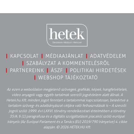
KAPCSOLAT
MÉDIAAJÁNLAT
ADATVÉDELEM
SZABÁLYZAT A KOMMENTELÉSRŐL
PARTNEREINK
ÁSZF
POLITIKAI HIRDETÉSEK
WEBSHOP TÁJÉKOZTATÓ
Az ezen a weboldalon megjelenő szövegek, grafikák, képek, hangfelvételek,
video anyagok vagy egyéb tartalmak szerzői jogvédelem alatt állnak. A
Hetek.hu Kft. minden jogot fenntart a tartalommal kapcsolatosan, beleértve a
tartalom szöveg- és adatbányászat céljára való felhasználását is – A szerzői
jogról szóló 1999. évi LXXVI. törvény rendelkezései értelmében a törvény
35/A. § (1) paragrafusa és a digitális szolgáltatások piacairól szóló európai
irányelv (Az Európai Parlament és a Tanács (EU) 2019/790 Irányelve) 4. cikke
alapján. © 2026 HETEK.HU Kft.