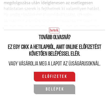
megdolgozása után ideiglenesen az esetlegesen
hatástalan szerek is fejthetnek ki valamilyen hatást.
Ha pedig ráadásként életmódváltozást, étkezési
szokásaink átértékelését és rendszeres mozgást is
javasolnak a csodaszer mellé, akkor tulajdonképpen
magát a terméket akár el is hagyhatnánk a kúrából.
Tovább olvasná?
Ez egy cikk a hetilapból, amit online előfizetést
követően belépéssel elér.
Vagy vásárolja meg a lapot az újságárusoknál.
Előfizetek
Belépek