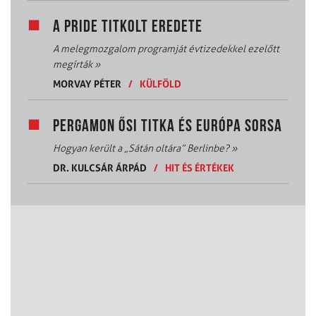
A PRIDE TITKOLT EREDETE
A melegmozgalom programját évtizedekkel ezelőtt
megírták
»
MORVAY PÉTER
/
KÜLFÖLD
PERGAMON ŐSI TITKA ÉS EURÓPA SORSA
Hogyan került a „Sátán oltára” Berlinbe?
»
DR. KULCSÁR ÁRPÁD
/
HIT ÉS ÉRTÉKEK