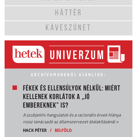
HÁTTÉR
KÁVÉSZÜNET
ARCHÍVUMUNKBÓL AJÁNLJUK:
FÉKEK ÉS ELLENSÚLYOK NÉLKÜL: MIÉRT
KELLENEK KORLÁTOK A „JÓ
EMBEREKNEK” IS?
A szubjektív hangulatok és a racionális érvek hiánya
rossz tanácsadó az államszervezet átalakításánál
»
HACK PÉTER
/
BELFÖLD