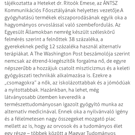
tájékoztatta a Heteket dr. Ritoók Emese, az ÁNTSZ
Kommunikációs Főosztályának helyettes vezetője.
A
gyógyhatású termékek elszaporodásának egyik oka a
hagyományos orvoslással való szembefordulás. Az
Egyesült Államokban nemrég készült széleskörű
felmérés szerint a felnőttek 38 százaléka, a
gyerekeknek pedig 12 százaléka használ alternatív
terápiákat. A The Washington Post beszámolója szerint
nemcsak az étrend-kiegészítők forgalma nő, de egyre
népszerűbb a hozzájuk csatolt miszticizmus és a keleti
gyógyászati technikák alkalmazása is. Ezekre a
„csomagokra” a nők, az iskolázottabbak és a jómódúak
a nyitottabbak. Hazánkban, ha lehet, még
látványosabb ütemben keveredik a
természettudományosan igazolt gyógyító munka az
alternatív medicinával. Ennek oka a nyilvánvaló igény
és a félelmetesen nagy összegeket mozgató piac
mellett az is, hogy az orvosok és a tudományos élet
egy része – többek között a Magyar Tudományos