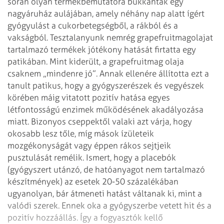
során olyan termékbemutatóra bukkantak egy
nagyáruház aulájában, amely néhány nap alatt ígért
gyógyulást a cukorbetegségből, a rákból és a
vakságból.
Tesztalanyunk nemrég grapefruitmagolajat
tartalmazó termékek jótékony hatását firtatta egy
patikában. Mint kiderült, a grapefruitmag olaja
csaknem „mindenre jó”. Annak ellenére állította ezt a
tanult patikus, hogy a gyógyszerészek és vegyészek
körében máig vitatott pozitív hatása egyes
létfontosságú enzimek működésének akadályozása
miatt. Bizonyos cseppektől valaki azt várja, hogy
okosabb lesz tőle, míg mások ízületeik
mozgékonyságát vagy éppen rákos sejtjeik
pusztulását remélik. Ismert, hogy a placebók
(gyógyszert utánzó, de hatóanyagot nem tartalmazó
készítmények) az esetek 20-50 százalékában
ugyanolyan, bár átmeneti hatást váltanak ki, mint a
valódi szerek. Ennek oka a gyógyszerbe vetett hit és a
pozitív hozzáállás. Így a fogyasztók kellő