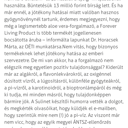
használta. Büntetésük 13 millió forint bírság lett. És ha
már ennél, a jótékony hatásai miatt valóban hasznos
gyógynövénynél tartunk, érdemes megjegyezni, hogy
még a legismertebb aloe vera-forgalmazó, a Forever
Living Product is több termékét jogellenesen
bocsátotta áruba – informálta lapunkat Dr. Horacsek
Márta, az OÉTI munkatársa.
Nem vitás, hogy bizonyos
termékeknek lehet jótékony hatása az emberi
szervezetre. De mi van akkor, ha a forgalmazó nem
elégszik meg egyetlen pozitív tulajdonsággal? Kiderült
már az algákról, a flavonlekvárokról, az oxigénnel
dúsított vízről, a lúgosításról, különféle gyógyteákról,
a pi-vízről, a karotinoidról, a bioptronlámpáról és még
ki tudja, mi minden másról, hogy tulajdonképpen
bármire jók. A Sulinet készítői humorra vették a dolgot,
és megkérték olvasóikat, hogy küldjék el e-mailben,
hogy szerintük mire nem (!) jó a pi-víz. Az viszont már
nem vicc, hogy az egyik megyei ÁNTSZ-ellenőrzés