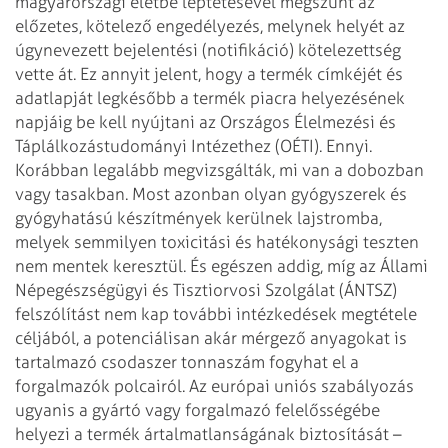
magyarországi életbe léptetésével megszűnt az
előzetes, kötelező engedélyezés, melynek helyét az
úgynevezett bejelentési (notifikáció) kötelezettség
vette át. Ez annyit jelent, hogy a termék címkéjét és
adatlapját legkésőbb a termék piacra helyezésének
napjáig be kell nyújtani az Országos Élelmezési és
Táplálkozástudományi Intézethez (OÉTI). Ennyi.
Korábban legalább megvizsgálták, mi van a dobozban
vagy tasakban. Most azonban olyan gyógyszerek és
gyógyhatású készítmények kerülnek lajstromba,
melyek semmilyen toxicitási és hatékonysági teszten
nem mentek keresztül. És egészen addig, míg az Állami
Népegészségügyi és Tisztiorvosi Szolgálat (ÁNTSZ)
felszólítást nem kap további intézkedések megtétele
céljából, a potenciálisan akár mérgező anyagokat is
tartalmazó csodaszer tonnaszám fogyhat el a
forgalmazók polcairól. Az európai uniós szabályozás
ugyanis a gyártó vagy forgalmazó felelősségébe
helyezi a termék ártalmatlanságának biztosítását –