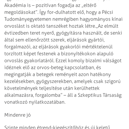
Akadémia is – pozitívan fogadja az „eltérő
megoldásokat”. Így for-dulhatott elő, hogy a Pécsi
Tudományegyetemen nemrégiben hagyományos kínai
orvoslást is oktató tanszéket hoztak létre.
„Az elmúlt
évtizedben teret nyerő, gyógyításra használt, de senki
által sem ellenőrzött szerek, eljárások gyártói,
forgalmazói, az eljárások gyakorlói mértéktelenül
torzított képet festenek a bizonyítékokon alapuló
orvoslás gyakorlatáról. Ezzel komoly bizalmi válságot
idéznek elő az orvos-beteg kapcsolatban, és
megingatják a betegek reményeit azon hatékony
kezelésekben, gyógyszerekben, amelyek csak szigorú
követelmények teljesítése után kerülhettek
alkalmazásra, forgalomba” – áll a Szkeptikus Társaság
vonatkozó nyilatkozatában.
Mindenre jó
Szinte minden étrend-kiegészítőhöz és új keletű