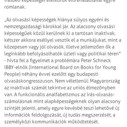
romlanak.
„Az olvasási képességek hiánya súlyos egyéni és
nemzetgazdasági károkkal jár. Az alacsony olvasási
képességűek közül kerülnek ki a tartósan inaktívak,
kétszer akkora eséllyel vesztik el a munkájukat, mint a
közepesen vagy jól olvasók, illetve jellemzően ők a
leginkább befolyásolhatók üzleti vagy politikai téren"
- hívta fel a figyelmet a problémára Peter Schneck
IBBY-elnök (International Board on Books for Young
People) néhány évvel ezelőtt egy budapesti
olvasáskongresszuson. Nem véletlenül: Magyarország
az inaktívak számát tekintve az uniós élmezőnyben
van. A funkcionális analfabetizmus az írás-olvasás-
számolásnak mint alapképességeknek olyan alacsony
szintjét jelenti, amely egyre kevésbé teszi lehetővé új
információk feldolgozását, új tudás megszerzését, a
személyközi kommunikációk mű­ködtetését.