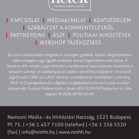
KAPCSOLAT
MÉDIAAJÁNLAT
ADATVÉDELEM
SZABÁLYZAT A KOMMENTELÉSRŐL
PARTNEREINK
ÁSZF
POLITIKAI HIRDETÉSEK
WEBSHOP TÁJÉKOZTATÓ
Az ezen a weboldalon megjelenő szövegek, grafikák, képek, hangfelvételek,
video anyagok vagy egyéb tartalmak szerzői jogvédelem alatt állnak. A
Hetek.hu Kft. minden jogot fenntart a tartalommal kapcsolatosan, beleértve a
tartalom szöveg- és adatbányászat céljára való felhasználását is – A szerzői
jogról szóló 1999. évi LXXVI. törvény rendelkezései értelmében a törvény
35/A. § (1) paragrafusa és a digitális szolgáltatások piacairól szóló európai
irányelv (Az Európai Parlament és a Tanács (EU) 2019/790 Irányelve) 4. cikke
alapján. © 2026 HETEK.HU Kft.
Nemzeti Média - és Hírközlési Hatóság, 1525 Budapest,
Pf. 75. | +36 1 457 7100 (telefon) | +36 1 356 5520
(fax) |
info@nmhh.hu
| www.nmhh.hu