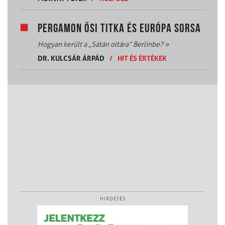
PERGAMON ŐSI TITKA ÉS EURÓPA SORSA
Hogyan került a „Sátán oltára” Berlinbe?
»
DR. KULCSÁR ÁRPÁD
/
HIT ÉS ÉRTÉKEK
HIRDETÉS