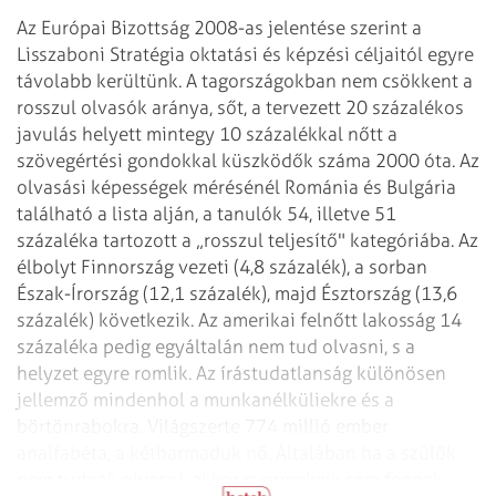
Az Európai Bizottság 2008-as jelentése szerint a
Lisszaboni Stratégia oktatási és képzési céljaitól egyre
távolabb kerültünk. A tagorszá­gokban nem csökkent a
rosszul olvasók aránya, sőt, a tervezett 20 százalékos
javulás helyett mintegy 10 százalékkal nőtt a
szövegértési gondokkal küszködők száma 2000 óta. Az
olvasási képességek mérésénél Románia és Bulgária
található a lista alján, a tanulók 54, illetve 51
százaléka tartozott a „rosszul teljesítő" kategóriába. Az
élbolyt Finnország vezeti (4,8 százalék), a sorban
Észak-Írország (12,1 százalék), majd Észtország (13,6
százalék) következik. Az amerikai felnőtt lakosság 14
százaléka pedig egyáltalán nem tud olvasni, s a
helyzet egyre romlik. Az írástudatlanság különösen
jellemző mindenhol a munkanélküliekre és a
börtönrabokra. Világszerte 774 millió ember
analfabéta, a kétharmaduk nő. Általában ha a szülők
nem tudnak olvasni, akkor gyermekeik sem fognak