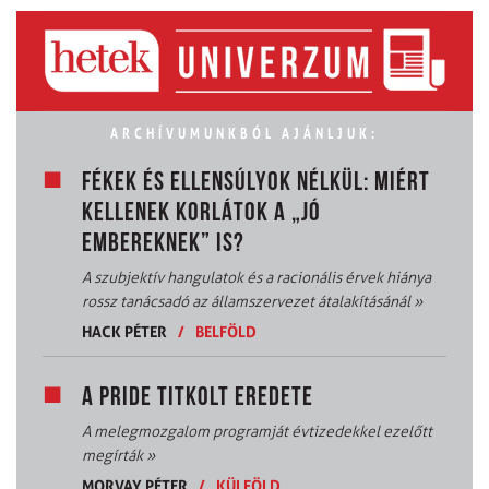
ARCHÍVUMUNKBÓL AJÁNLJUK:
FÉKEK ÉS ELLENSÚLYOK NÉLKÜL: MIÉRT
KELLENEK KORLÁTOK A „JÓ
EMBEREKNEK” IS?
A szubjektív hangulatok és a racionális érvek hiánya
rossz tanácsadó az államszervezet átalakításánál
»
HACK PÉTER
/
BELFÖLD
A PRIDE TITKOLT EREDETE
A melegmozgalom programját évtizedekkel ezelőtt
megírták
»
MORVAY PÉTER
/
KÜLFÖLD