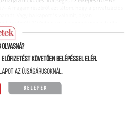
ozhatja a működési költséget. Ez elképesztő.
– Ne
k?
– A magam részéről azt látom, hogy a privatizációs
aradt. Vagy ha kapott is valamit, olyan
vel az elmúlt 10 évben ezt a vagyont meg is tudta
 olvasná?
ne előfizetést követően belépéssel elér.
lapot az újságárusoknál.
Belépek