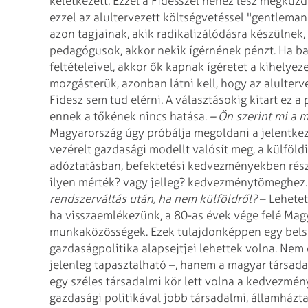
keletkezett. Ezzel a Fidesszel nehéz lesz megküz
ezzel az alultervezett költségvetéssel "gentlema
azon tagjainak, akik radikalizálódásra készülnek
pedagógusok, akkor nekik ígérnének pénzt. Ha b
feltételeivel, akkor ők kapnak ígéretet a kihely
mozgásterük, azonban látni kell, hogy az alulter
Fidesz sem tud elérni. A választásokig kitart ez a
ennek a tőkének nincs hatása.
– Ön szerint mi a
Magyarország úgy próbálja megoldani a jelentke
vezérelt gazdasági modellt valósít meg, a külfö
adóztatásban, befektetési kedvezményekben része
ilyen mérték? vagy jelleg? kedvezménytömeghez.
rendszerváltás után, ha nem külföldről?
– Lehetet
ha visszaemlékezünk, a 80-as évek vége felé Ma
munkaközösségek. Ezek tulajdonképpen egy belsőp
gazdaságpolitika alapsejtjei lehettek volna. Nem
jelenleg tapasztalható –, hanem a magyar társada
egy széles társadalmi kör lett volna a kedvezmé
gazdasági politikával jobb társadalmi, államháztar