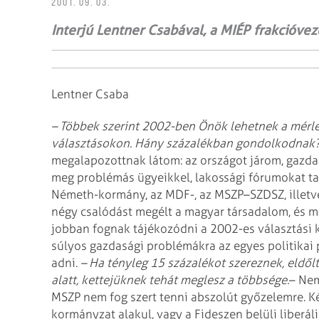
2001. 09. 03.
Interjú Lentner Csabával, a MIÉP frakcióve
Lentner Csaba
– Többek szerint 2002-ben Önök lehetnek a mérle
választásokon. Hány százalékban gondolkodnak
megalapozottnak látom: az országot járom, gazd
meg problémás ügyeikkel, lakossági fórumokat ta
Németh-kormány, az MDF-, az MSZP–SZDSZ, illetv
négy csalódást megélt a magyar társadalom, és mi
jobban fognak tájékozódni a 2002-es választási
súlyos gazdasági problémákra az egyes politikai 
adni.
– Ha tényleg 15 százalékot szereznek, eldőlt
alatt, kettejüknek tehát meglesz a többsége.
– Nem
MSZP nem fog szert tenni abszolút győzelemre. Ké
kormányzat alakul, vagy a Fideszen belüli liberá