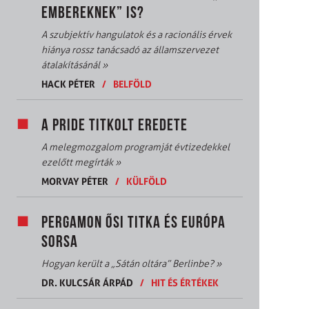
EMBEREKNEK” IS?
A szubjektív hangulatok és a racionális érvek
hiánya rossz tanácsadó az államszervezet
átalakításánál
»
HACK PÉTER
/
BELFÖLD
A PRIDE TITKOLT EREDETE
A melegmozgalom programját évtizedekkel
ezelőtt megírták
»
MORVAY PÉTER
/
KÜLFÖLD
PERGAMON ŐSI TITKA ÉS EURÓPA
SORSA
Hogyan került a „Sátán oltára” Berlinbe?
»
DR. KULCSÁR ÁRPÁD
/
HIT ÉS ÉRTÉKEK