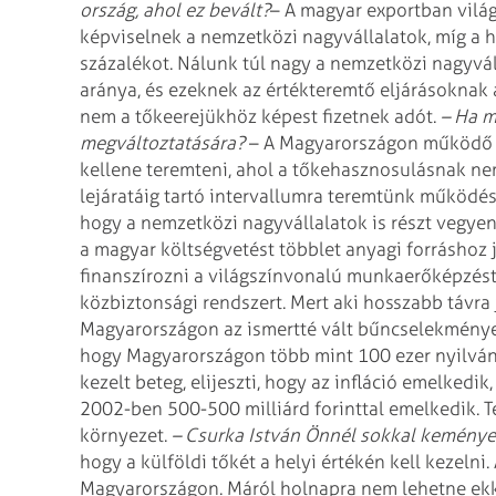
ország, ahol ez bevált?
– A magyar exportban világ
képviselnek a nemzetközi nagyvállalatok, míg a 
százalékot. Nálunk túl nagy a nemzetközi nagyvál
aránya, és ezeknek az értékteremtő eljárásoknak 
nem a tőkeerejükhöz képest fizetnek adót.
– Ha m
megváltoztatására?
– A Magyarországon működő 
kellene teremteni, ahol a tőkehasznosulásnak n
lejáratáig tartó intervallumra teremtünk működés
hogy a nemzetközi nagyvállalatok is részt vegyen
a magyar költségvetést többlet anyagi forráshoz j
finanszírozni a világszínvonalú munkaerőképzést, 
közbiztonsági rendszert. Mert aki hosszabb távra 
Magyarországon az ismertté vált bűncselekmények 
hogy Magyarországon több mint 100 ezer nyilvánt
kezelt beteg, elijeszti, hogy az infláció emelked
2002-ben 500-500 milliárd forinttal emelkedik. Te
környezet.
– Csurka István Önnél sokkal keménye
hogy a külföldi tőkét a helyi értékén kell kezelni
Magyarországon. Máról holnapra nem lehetne ekk