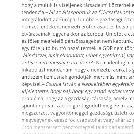
hogy a multik is viseljenek társadalmi közterheke
tendencia.
– Mi az álláspontjuk az EU-csatlakozás
integrálódott az Európai Unióba – gazdasági érte
nemzeti érdekeit, nemzeti erőforrásait és belső pi
elvárásainak, ugyanakkor az Európai Uniótól a cs
és főleg megfelelő pénzösszegeket nem kaptunk. 
egy főre jutó bruttó hazai termék, a GDP nem töb
Mindazzal, amit elmondott, lehet egyetérteni, vag
antiszemitizmussal párosítani?
– Nem ideológiai 
Inkább azt mondanám, hogy a nemzeti, radikális 
antiszemitizmusnak gondolják, mert más, mint ami
képvisel.
– Csurka István a Napkeltében egyértelmű
kijelentette, hogy baj, hogy egy zsidó ember vett
probléma, hogy az a gazdasági társaság, amely m
spontán privatizáción gazdagodott meg. Ez az a
megszerzett vagyontömeggel gazdasági, üzleti k
megvegyenek egész focicsapatokat vagy akár az e
úton megszerzett pénztömeggel talán parlamenti k