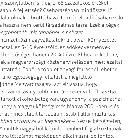
viszonylatban is kiugró, 65 százalékos értéket
hasonló fejlettség? Csehországban mindössze 15
lalatoknak a bruttó hazai termék előállításában való
a haszna nem kerül társadalmasításra. Ezek a cégek
egtehetnék, mit tennének e helyzet
nemzetközi nagyvállalatoknak olyan környezetet
emcsak az 5-10 évre szóló, az adókedvezmények
i lehetőséget, hanem 20-40 évre. Ehhez az kellene,
ek a magyarországi közteherviselésben, mert ezáltal
uttatnák. Ebből a többlet anyagi forrásból lehetne
a jó egészségügyi ellátást, a megfelelő
jönne Magyarországra, azt elriasztja, hogy
száma tavaly több mint 500 ezer volt. Elriasztja,
artott alkoholbeteg van, ugyanennyi a pszichiátriai
ik, hogy a magyar költségvetés hiánya 2001-ben is és
hát nincs stabil társadalmi, stabil államháztartási
bben ostorozza az idegeneket.
– Nézze, kétségtelen,
. A multik nagyjából kétmillió embert foglalkoztatnak
ora létszámot másképpen alkalmazni, de fontos,