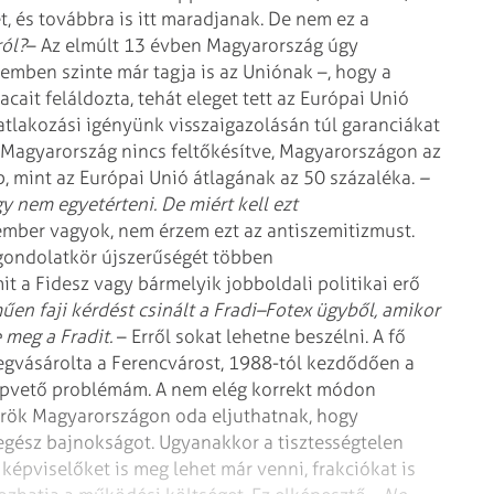
t, és továbbra is itt maradjanak. De nem ez a
ról?
– Az elmúlt 13 évben Magyarország úgy
lemben szinte már tagja is az Uniónak –, hogy a
acait feláldozta, tehát eleget tett az Európai Unió
atlakozási igényünk visszaigazolásán túl garanciákat
Magyarország nincs feltőkésítve, Magyarországon az
b, mint az Európai Unió átlagának az 50 százaléka.
–
y nem egyetérteni. De miért kell ezt
ember vagyok, nem érzem ezt az antiszemitizmust.
gondolatkör újszerűségét többen
t a Fidesz vagy bármelyik jobboldali politikai erő
en faji kérdést csinált a Fradi–Fotex ügyből, amikor
e meg a Fradit.
– Erről sokat lehetne beszélni. A fő
egvásárolta a Ferencvárost, 1988-tól kezdődően a
lapvető problémám. A nem elég korrekt módon
örök Magyarországon oda eljuthatnak, hogy
gész bajnokságot. Ugyanakkor a tisztességtelen
épviselőket is meg lehet már venni, frakciókat is