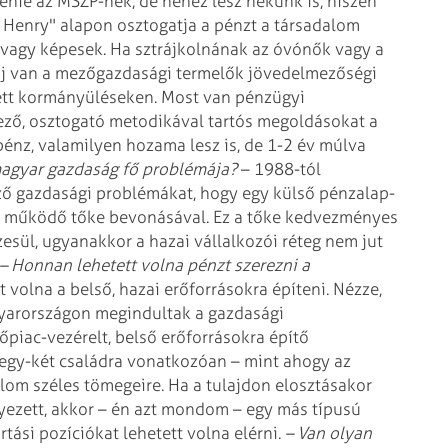
denie az MSZP-nek, de nehéz lesz nekünk is, hiszen
n Henry" alapon osztogatja a pénzt a társadalom
, vagy képesek. Ha sztrájkolnának az óvónők vagy a
aj van a mezőgazdasági termelők jövedelmezőségi
ezett kormányüléseken. Most van pénzügyi
vező, osztogató metodikával tartós megoldásokat a
 pénz, valamilyen hozama lesz is, de 1-2 év múlva
 magyar gazdaság fő problémája?
– 1988-tól
ző gazdasági problémákat, hogy egy külső pénzalap-
ldi működő tőke bevonásával. Ez a tőke kedvezményes
sül, ugyanakkor a hazai vállalkozói réteg nem jut
– Honnan lehetett volna pénzt szerezni a
t volna a belső, hazai erőforrásokra építeni. Nézze,
gyarországon megindultak a gazdasági
iac-vezérelt, belső erőforrásokra építő
 egy-két családra vonatkozóan – mint ahogy az
lom széles tömegeire. Ha a tulajdon elosztásakor
nyezett, akkor – én azt mondom – egy más típusú
tási pozíciókat lehetett volna elérni.
– Van olyan