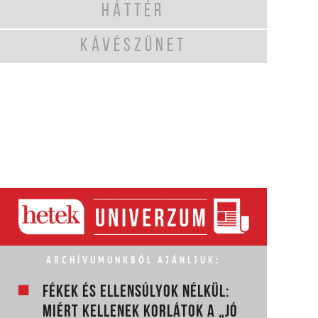
HÁTTÉR
KÁVÉSZÜNET
ARCHÍVUMUNKBÓL AJÁNLJUK:
FÉKEK ÉS ELLENSÚLYOK NÉLKÜL:
MIÉRT KELLENEK KORLÁTOK A „JÓ