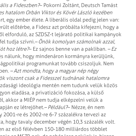
rális a Fideszben?
– Pokorni Zoltánt, Deutsch Tamást
es hatalom Orbán Viktor és Kövér László kezében
rt, egy ember élete. A liberális oldal pedig jelen van:
rült előtérbe, a Fidesz azt próbálta kifejezni, hogy a
-től elforduló, az SZDSZ-t lejárató politikai kampányok
l tudja szívni.
– Önök komolyan számolnak azzal,
ót hoz létre?
– Ez sajnos benne van a pakliban.
– Ez
és nálunk, hogy mindenáron kormányra kerüljünk,
ágpolitikai programunkat tovább csiszoljuk. Nem
ben.
– Azt mondta, hogy a magyar nép négy
ök viszont csak a Fidesszel tudnának hatalomra
gazdasági ideológia mentén nem tudunk velük közös
yon eladása, a privatizáció fokozása, a külső
l, akkor a MIÉP nem tudja elképzelni velük a
apján ez létrejöhet.
– Például?
– Nézze, én nem
y 2001-re és 2002-re 6-7 százalékra tervezi az
ta, hogy tavaly december végén 10,3 százalék volt.
ben az első félévben 150-180 milliárdos többlet