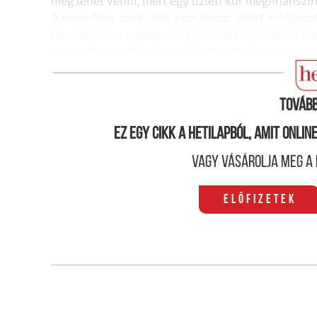
meg lehet venni, mert egy üzleti kör megfinanszír
haragudjon, ezek után sem értem, miért zsidózna
térnyerésben a magyar térfél teljes egészében kim
közgazdasági feltételrendszert biztosan nem, ami
volna tartani.
Tovább
Ez egy cikk a hetilapból, amit onli
Vagy vásárolja meg a 
Előfizetek