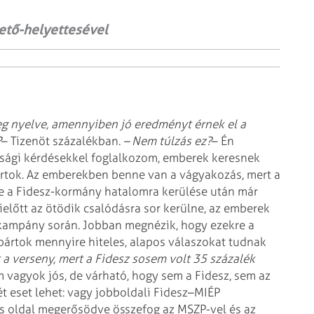
zető-helyettesével
g nyelve, amennyiben jó eredményt érnek el a
?
– Tizenöt százalékban.
– Nem túlzás ez?
– Én
asági kérdésekkel foglalkozom, emberek keresnek
rtok. Az emberekben benne van a vágyakozás, mert a
e a Fidesz-kormány hatalomra kerülése után már
előtt az ötödik csalódásra sor kerülne, az emberek
 kampány során. Jobban megnézik, hogy ezekre a
pártok mennyire hiteles, alapos válaszokat tudnak
 a verseny, mert a Fidesz sosem volt 35 százalék
 vagyok jós, de várható, hogy sem a Fidesz, sem az
t eset lehet: vagy jobboldali Fidesz–MIÉP
lis oldal megerősödve összefog az MSZP-vel és az