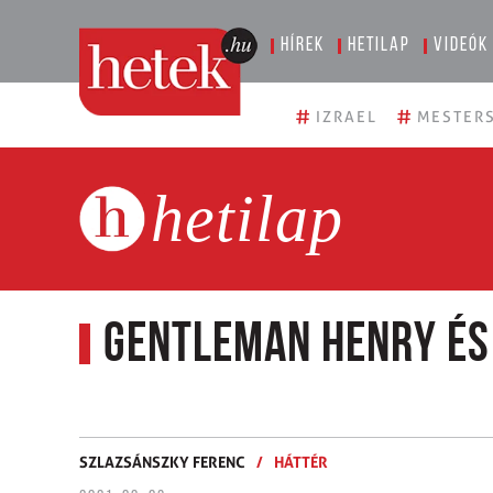
Hírek
Hetilap
Videók
#
#
IZRAEL
MESTERS
hetilap
Gentleman Henry és
SZLAZSÁNSZKY FERENC
/
HÁTTÉR