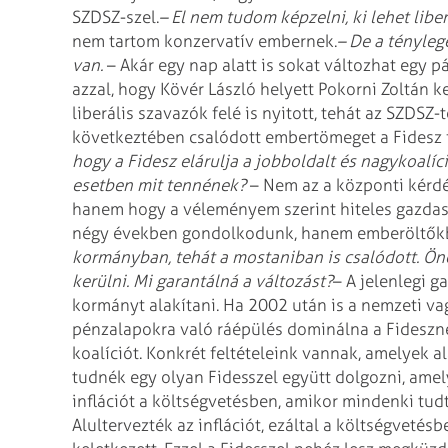
SZDSZ-szel.
– El nem tudom képzelni, ki lehet libe
nem tartom konzervatív embernek.
– De a tényleg
van.
– Akár egy nap alatt is sokat változhat egy pá
azzal, hogy Kövér László helyett Pokorni Zoltán ke
liberális szavazók felé is nyitott, tehát az SZDSZ
következtében csalódott embertömeget a Fidesz fe
hogy a Fidesz elárulja a jobboldalt és nagykoalíci
esetben mit tennének?
– Nem az a központi kérd
hanem hogy a véleményem szerint hiteles gazdas
négy években gondolkodunk, hanem emberöltők
kormányban, tehát a mostaniban is csalódott. Ön
kerülni. Mi garantálná a változást?
– A jelenlegi 
kormányt alakítani. Ha 2002 után is a nemzeti vag
pénzalapokra való ráépülés dominálna a Fideszné
koalíciót. Konkrét feltételeink vannak, amelyek al
tudnék egy olyan Fidesszel együtt dolgozni, amel
inflációt a költségvetésben, amikor mindenki tud
Alultervezték az inflációt, ezáltal a költségvetés