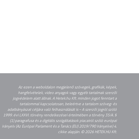
Az ezen a weboldalon megjelenő szövegek, grafikák, képek,
hangfelvételek, video anyagok vagy egyéb tartalmak szerzői
jogvédelem alatt állnak. A Hetek.hu Kft. minden jogot fenntart a
tartalommal kapcsolatosan, beleértve a tartalom szöveg- és
adatbányászat céljára való felhasználását is – A szerzői jogról szóló
1999. évi LXXVI. törvény rendelkezései értelmében a törvény 35/A. §
(1) paragrafusa és a digitális szolgáltatások piacairól szóló európai
irányelv (Az Európai Parlament és a Tanács (EU) 2019/790 Irányelve) 4.
cikke alapján. © 2026 HETEK.HU Kft.