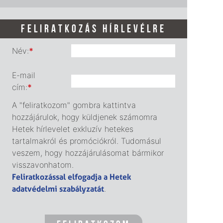
FELIRATKOZÁS HÍRLEVÉLRE
Név:
*
E-mail
cím:
*
A "feliratkozom" gombra kattintva
hozzájárulok, hogy küldjenek számomra
Hetek hírlevelet exkluzív hetekes
tartalmakról és promóciókról. Tudomásul
veszem, hogy hozzájárulásomat bármikor
visszavonhatom.
Feliratkozással elfogadja a Hetek
adatvédelmi szabályzatát
.