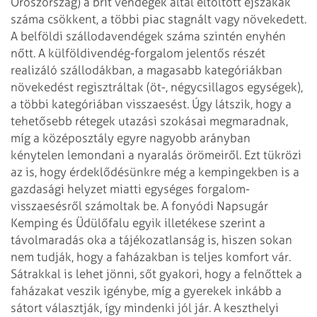
Oroszország) a brit vendégek által eltöltött éjszakák
száma csökkent, a többi piac stagnált vagy növekedett.
A belföldi szállodavendégek száma szintén enyhén
nőtt.
A külföldivendég-forgalom jelentős részét
realizáló szállodákban, a magasabb kategóriákban
növekedést regisztráltak (öt-, négycsillagos egységek),
a többi kategóriában visszaesést. Úgy látszik, hogy a
tehetősebb rétegek utazási szokásai megmaradnak,
míg a középosztály egyre nagyobb arányban
kénytelen lemondani a nyaralás örömeiről. Ezt tükrözi
az is, hogy érdeklődésünkre még a kempingekben is a
gazdasági helyzet miatti egységes forgalom-
visszaesésről számoltak be.
A fonyódi Napsugár
Kemping és Üdülőfalu egyik illetékese szerint a
távolmaradás oka a tájékozatlanság is, hiszen sokan
nem tudják, hogy a faházakban is teljes komfort vár.
Sátrakkal is lehet jönni, sőt gyakori, hogy a felnőttek a
faházakat veszik igénybe, míg a gyerekek inkább a
sátort választják, így mindenki jól jár. A keszthelyi