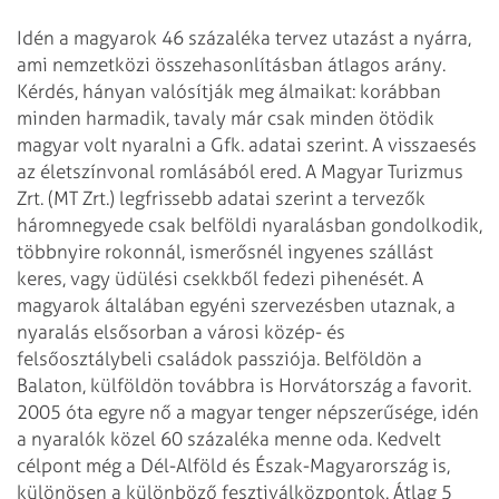
Idén a magyarok 46 százaléka tervez utazást a nyárra,
ami nemzetközi összehasonlításban átlagos arány.
Kérdés, hányan valósítják meg álmaikat: korábban
minden harmadik, tavaly már csak minden ötödik
magyar volt nyaralni a Gfk. adatai szerint. A visszaesés
az életszínvonal romlásából ered. A Magyar Turizmus
Zrt. (MT Zrt.) legfrissebb adatai szerint a tervezők
háromnegyede csak belföldi nyaralásban gondolkodik,
többnyire rokonnál, ismerősnél ingyenes szállást
keres, vagy üdülési csekkből fedezi pihenését.
A
magyarok általában egyéni szervezésben utaznak, a
nyaralás elsősorban a városi közép- és
felsőosztálybeli családok passziója. Belföldön a
Balaton, külföldön továbbra is Horvátország a favorit.
2005 óta egyre nő a magyar tenger népszerűsége, idén
a nyaralók közel 60 százaléka menne oda. Kedvelt
célpont még a Dél-Alföld és Észak-Magyarország is,
különösen a különböző fesztiválközpontok. Átlag 5