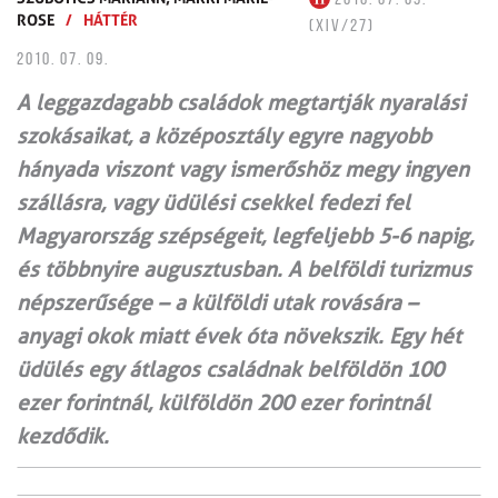
ROSE
/
HÁTTÉR
(XIV/27)
2010. 07. 09.
A leggazdagabb családok megtartják nyaralási
szokásaikat, a középosztály egyre nagyobb
hányada viszont vagy ismerőshöz megy ingyen
szállásra, vagy üdülési csekkel fedezi fel
Magyarország szépségeit, legfeljebb 5-6 napig,
és többnyire augusztusban. A belföldi turizmus
népszerűsége – a külföldi utak rovására –
anyagi okok miatt évek óta növekszik. Egy hét
üdülés egy átlagos családnak belföldön 100
ezer forintnál, külföldön 200 ezer forintnál
kezdődik.