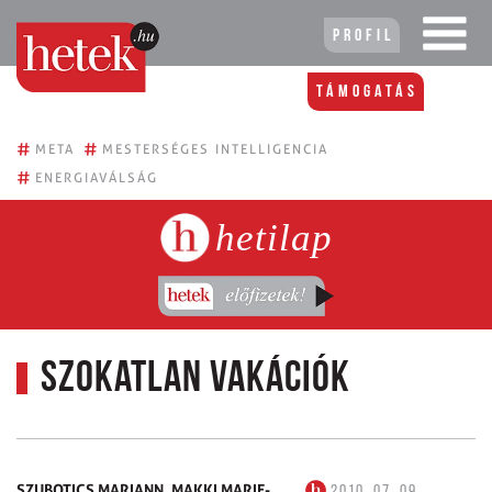
Profil
Támogatás
#
#
META
MESTERSÉGES INTELLIGENCIA
#
ENERGIAVÁLSÁG
hetilap
Szokatlan vakációk
SZUBOTICS MARIANN,
MAKKI MARIE-
2010. 07. 09.