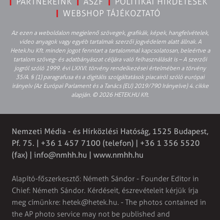
PARTNEREINK
ÁSZF
POLITIKAI HIRDETÉSEK
WEBSHOP TÁJÉKOZTATÓ
Az ezen a weboldalon megjelenő szövegek, grafikák, képek, hangfelvételek,
video anyagok vagy egyéb tartalmak szerzői jogvédelem alatt állnak. A
Hetek.hu Kft. minden jogot fenntart a tartalommal kapcsolatosan, beleértve a
tartalom szöveg- és adatbányászat céljára való felhasználását is – A szerzői
jogról szóló 1999. évi LXXVI. törvény rendelkezései értelmében a törvény
35/A. § (1) paragrafusa és a digitális szolgáltatások piacairól szóló európai
irányelv (Az Európai Parlament és a Tanács (EU) 2019/790 Irányelve) 4. cikke
alapján. © 2026 HETEK.HU Kft.
Nemzeti Média - és Hírközlési Hatóság, 1525 Budapest,
Pf. 75. | +36 1 457 7100 (telefon) | +36 1 356 5520
(fax) |
info@nmhh.hu
| www.nmhh.hu
Alapító-főszerkesztő: Németh Sándor - Founder Editor in
Chief: Németh Sándor. Kérdéseit, észrevételeit kérjük írja
meg címünkre:
hetek@hetek.hu
. - The photos contained in
the AP photo service may not be published and