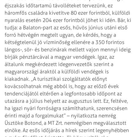
éjszakás időtartamú távolléteket tervezünk, ez
háromfős családra kivetítve 80 ezer forintból, külföldi
nyaralás esetén 204 ezer forintból jöhet ki idén. Bár, ki
tudja: a Balaton-part az esős, hűvös június utáni első
forró hétvégén megtelt ugyan, de kérdés, hogy a
kétségtelenül jó vízminőség ellenére a 350 forintos
lángos-, sör- és benzinárak mellett vajon mennyi ideig
bírják pénztárcával a magyar vendégek. Igaz, az
általunk megkérdezett idegenvezetők szerint a
magyarországi áraktól a külföldi vendégek is
kiakadnak.
„A turisztikai szolgáltatók előnyt
kovácsolhatnak még abból is, hogy az előző évek
tendenciájától eltérően a legfontosabb időpont az
utazásra a július helyett az augusztus lett. Ez, feltéve,
ha igazi nyári forróságra számíthatunk, szerencsésen
érinti majd a forgalmukat” – nyilatkozta nemrég
Üsztöke Botond, a MT Zrt. nemrégiben megválasztott
elnöke. Az esős időjárás a hírek szerint legenyhébben