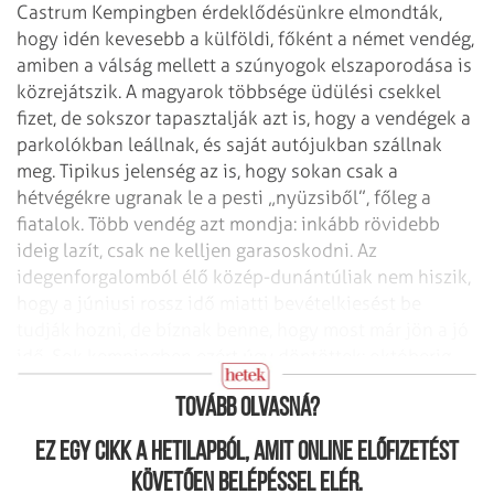
Castrum Kempingben érdeklődésünkre elmondták,
hogy idén kevesebb a külföldi, főként a német vendég,
amiben a válság mellett a szúnyogok elszaporodása is
közrejátszik. A magyarok többsége üdülési csekkel
fizet, de sokszor tapasztalják azt is, hogy a vendégek a
parkolókban leállnak, és saját autójukban szállnak
meg. Tipikus jelenség az is, hogy sokan csak a
hétvégékre ugranak le a pesti „nyüzsiből”, főleg a
fiatalok. Több vendég azt mondja: inkább rövidebb
ideig lazít, csak ne kelljen garasoskodni. Az
idegenforgalomból élő közép-dunántúliak nem hiszik,
hogy a júniusi rossz idő miatti bevételkiesést be
tudják hozni, de bíznak benne, hogy most már jön a jó
idő. Sok kempingben ezért úgy döntöttek: októberig
meghosszabbítják a szezont.
Tovább olvasná?
Ez egy cikk a hetilapból, amit online előfizetést
követően belépéssel elér.