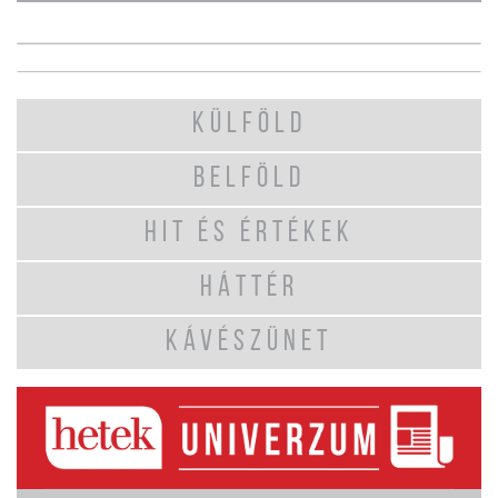
KÜLFÖLD
BELFÖLD
HIT ÉS ÉRTÉKEK
HÁTTÉR
KÁVÉSZÜNET