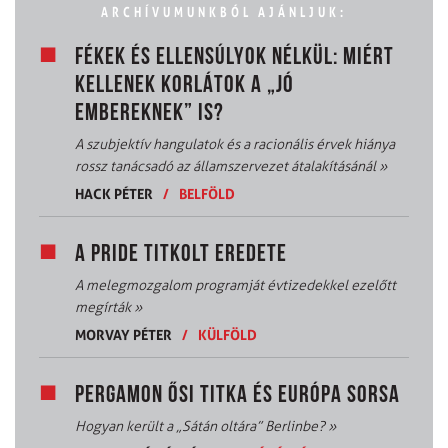
ARCHÍVUMUNKBÓL AJÁNLJUK:
FÉKEK ÉS ELLENSÚLYOK NÉLKÜL: MIÉRT
KELLENEK KORLÁTOK A „JÓ
EMBEREKNEK” IS?
A szubjektív hangulatok és a racionális érvek hiánya
rossz tanácsadó az államszervezet átalakításánál
»
HACK PÉTER
/
BELFÖLD
A PRIDE TITKOLT EREDETE
A melegmozgalom programját évtizedekkel ezelőtt
megírták
»
MORVAY PÉTER
/
KÜLFÖLD
PERGAMON ŐSI TITKA ÉS EURÓPA SORSA
Hogyan került a „Sátán oltára” Berlinbe?
»