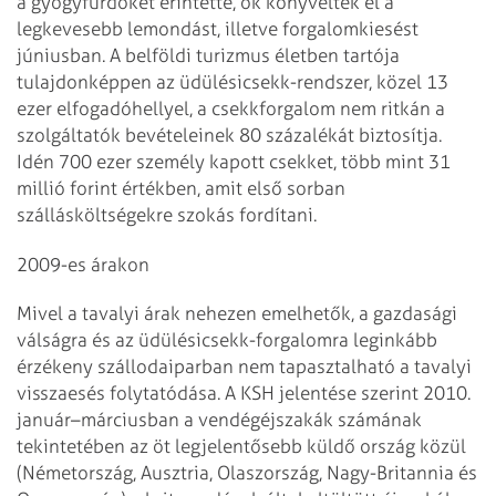
a gyógyfürdőket érintette, ők könyvelték el a
legkevesebb lemondást, illetve forgalomkiesést
júniusban. A belföldi turizmus életben tartója
tulajdonképpen az üdülésicsekk-rendszer, közel 13
ezer elfogadóhellyel, a csekkforgalom nem ritkán a
szolgáltatók bevételeinek 80 százalékát biztosítja.
Idén 700 ezer személy kapott csekket, több mint 31
millió forint értékben, amit első sorban
szállásköltségekre szokás fordítani.
2009-es árakon
Mivel a tavalyi árak nehezen emelhetők, a gazdasági
válságra és az üdülésicsekk-forgalomra leginkább
érzékeny szállodaiparban nem tapasztalható a tavalyi
visszaesés folytatódása. A KSH jelentése szerint 2010.
január–márciusban a vendégéjszakák számának
tekintetében az öt legjelentősebb küldő ország közül
(Németország, Ausztria, Olaszország, Nagy-Britannia és