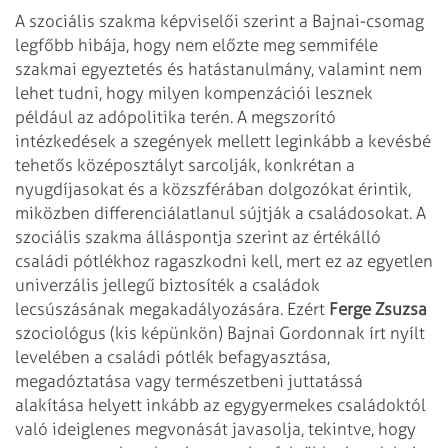
A szociális szakma képviselői szerint a Bajnai-csomag
legfőbb hibája, hogy nem előzte meg semmiféle
szakmai egyeztetés és hatástanulmány, valamint nem
lehet tudni, hogy milyen kompenzációi lesznek
például az adópolitika terén. A megszorító
intézkedések a szegények mellett leginkább a kevésbé
tehetős középosztályt sarcolják, konkrétan a
nyugdíjasokat és a közszférában dolgozókat érintik,
miközben differenciálatlanul sújtják a családosokat. A
szociális szakma álláspontja szerint az értékálló
családi pótlékhoz ragaszkodni kell, mert ez az egyetlen
univerzális jellegű biztosíték a családok
lecsúszásának megakadályozására. Ezért
Ferge Zsuzsa
szociológus (kis képünkön) Bajnai Gordonnak írt nyílt
levelében a családi pótlék befagyasztása,
megadóztatása vagy természetbeni juttatássá
alakítása helyett inkább az egygyermekes családoktól
való ideiglenes megvonását javasolja, tekintve, hogy