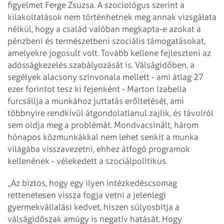
figyelmet Ferge Zsuzsa. A szociológus szerint a
kilakoltatások nem történhetnek meg annak vizsgálata
nélkül, hogy a család valóban megkapta-e azokat a
pénzbeni és természetbeni szociális támogatásokat,
amelyekre jogosult volt. Tovább kellene fejleszteni az
adósságkezelés szabályozását is. Válságidőben, a
segélyek alacsony színvonala mellett - ami átlag 27
ezer forintot tesz ki fejenként - Marton Izabella
furcsállja a munkához juttatás erőltetését, ami
többnyire rendkívül átgondolatlanul zajlik, és távolról
sem oldja meg a problémát. Mondvacsinált, három
hónapos közmunkákkal nem lehet senkit a munka
világába visszavezetni, ehhez átfogó programok
kellenének - vélekedett a szociálpolitikus.
„Az biztos, hogy egy ilyen intézkedéscsomag
rettenetesen vissza fogja vetni a jelenlegi
gyermekvállalási kedvet, hiszen súlyosbítja a
válságidőszak amúgy is negatív hatását. Hogy