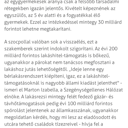
az egygyermekesek aránya csak a felsőbb társadalmi
rétegekben igazán jelentős. Kivételt képeznének az
egyszülős, az 5 év alatti és a fogyatékkal élő
gyermekek. Ezzel az intézkedéssel mintegy 30 milliárd
forintot lehetne megtakarítani.
A szocpollal valóban sok a visszaélés, ezt a
szakemberek szerint indokolt szigorítani. Az évi 200
milliárd forintos lakáshitel-támogatás is bőkezű,
ugyanakkor a párokat nem tanácsos megfosztani a
lakáshoz jutás lehetőségétől. „Ideje lenne egy
bérlakásrendszert kiépíteni, igaz, ez a lakáshitel-
támogatásoknál is nagyobb állami kiadást jelenthet" -
ismeri el Marton Izabella, a Szegénységellenes Hálózat
elnöke. A lakásrezsi mintegy felét fedező gázár- és
távhőtámogatások pedig évi 100 milliárd forintos
spórolást jelentenek az államkasszának, ugyanakkor
megoldatlan kérdés, hogy mi lesz az eladósodott és
utcára tehető családok tízezreivel - hívja fel a