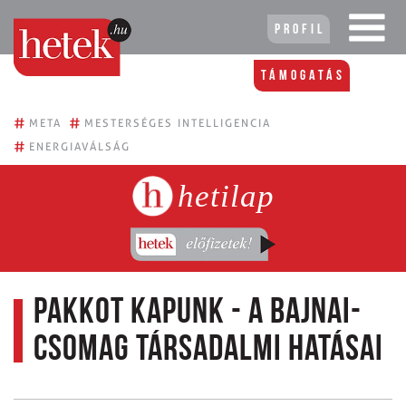
Profil
Támogatás
#
#
META
MESTERSÉGES INTELLIGENCIA
#
ENERGIAVÁLSÁG
hetilap
Pakkot kapunk - A Bajnai-
csomag társadalmi hatásai