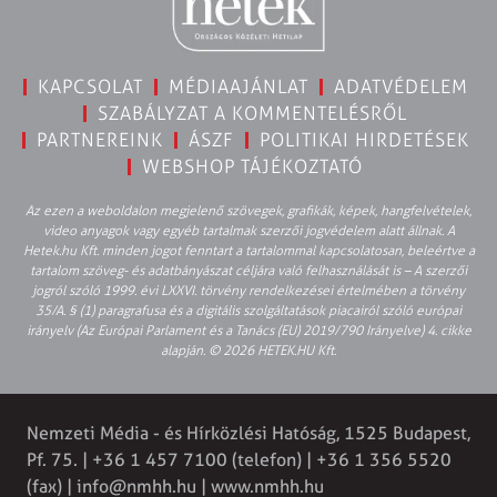
KAPCSOLAT
MÉDIAAJÁNLAT
ADATVÉDELEM
SZABÁLYZAT A KOMMENTELÉSRŐL
PARTNEREINK
ÁSZF
POLITIKAI HIRDETÉSEK
WEBSHOP TÁJÉKOZTATÓ
Az ezen a weboldalon megjelenő szövegek, grafikák, képek, hangfelvételek,
video anyagok vagy egyéb tartalmak szerzői jogvédelem alatt állnak. A
Hetek.hu Kft. minden jogot fenntart a tartalommal kapcsolatosan, beleértve a
tartalom szöveg- és adatbányászat céljára való felhasználását is – A szerzői
jogról szóló 1999. évi LXXVI. törvény rendelkezései értelmében a törvény
35/A. § (1) paragrafusa és a digitális szolgáltatások piacairól szóló európai
irányelv (Az Európai Parlament és a Tanács (EU) 2019/790 Irányelve) 4. cikke
alapján. © 2026 HETEK.HU Kft.
Nemzeti Média - és Hírközlési Hatóság, 1525 Budapest,
Pf. 75. | +36 1 457 7100 (telefon) | +36 1 356 5520
(fax) |
info@nmhh.hu
| www.nmhh.hu