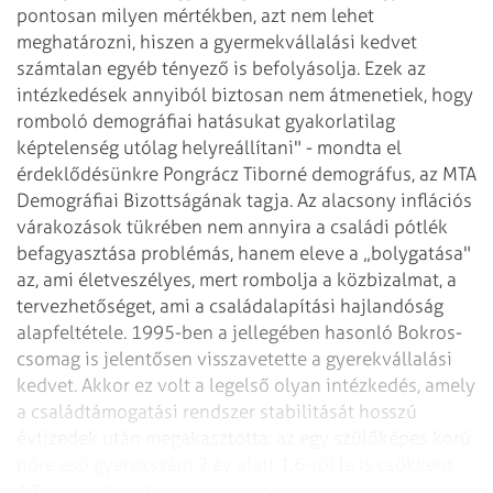
pontosan milyen mértékben, azt nem lehet
meghatározni, hiszen a gyermekvállalási kedvet
számtalan egyéb tényező is befolyásolja. Ezek az
intézkedések annyiból biztosan nem átmenetiek, hogy
romboló demográfiai hatásukat gyakorlatilag
képtelenség utólag helyreállítani" - mondta el
érdeklődésünkre Pongrácz Tiborné demográfus, az MTA
Demográfiai Bizottságának tagja. Az alacsony inflációs
várakozások tükrében nem annyira a családi pótlék
befagyasztása problémás, hanem eleve a „bolygatása"
az, ami életveszélyes, mert rombolja a közbizalmat, a
tervezhetőséget, ami a családalapítási hajlandóság
alapfeltétele. 1995-ben a jellegében hasonló Bokros-
csomag is jelentősen visszavetette a gyerekvállalási
kedvet. Akkor ez volt a legelső olyan intézkedés, amely
a családtámogatási rendszer stabilitását hosszú
évtizedek után megakasztotta: az egy szülőképes korú
nőre eső gyerekszám 2 év alatt 1,6-ről le is csökkent
1,3-re, s ezt azóta sem sikerült semmilyen