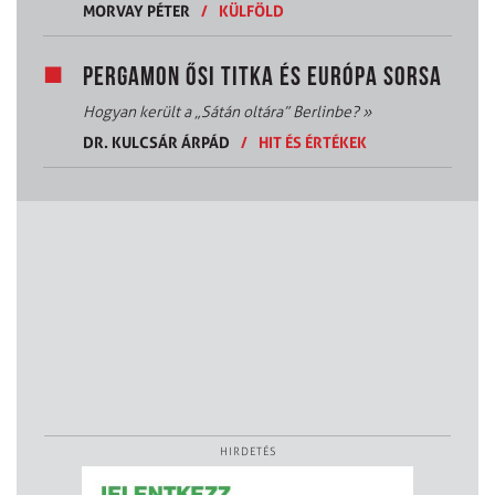
MORVAY PÉTER
/
KÜLFÖLD
PERGAMON ŐSI TITKA ÉS EURÓPA SORSA
Hogyan került a „Sátán oltára” Berlinbe?
»
DR. KULCSÁR ÁRPÁD
/
HIT ÉS ÉRTÉKEK
HIRDETÉS