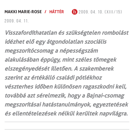
MAKKI MARIE-ROSE
/
HÁTTÉR
2009. 04. 10. (XIII/15)
2009. 04. 11.
Visszafordíthatatlan és szükségtelen rombolást
idézhet elő egy átgondolatlan szociális
megszorítócsomag a népességszám
alakulásában éppúgy, mint széles tömegek
elszegényedését illetően. A szakemberek
szerint az értékálló családi pótlékhoz
vészterhes időben különösen ragaszkodni kell,
továbbá azt sérelmezik, hogy a Bajnai-csomag
megszorításai hatástanulmányok, egyeztetések
és ellentételezések nélkül kerültek napvilágra.