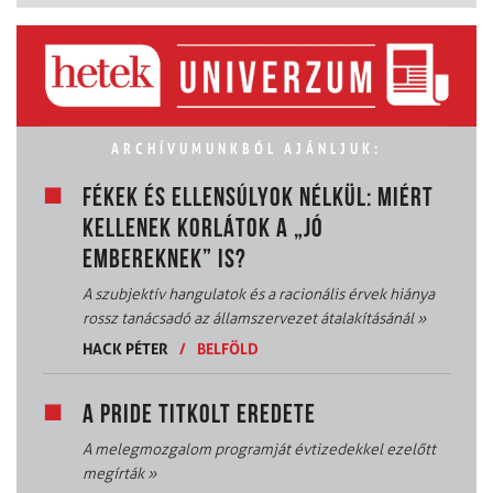
ARCHÍVUMUNKBÓL AJÁNLJUK:
FÉKEK ÉS ELLENSÚLYOK NÉLKÜL: MIÉRT
KELLENEK KORLÁTOK A „JÓ
EMBEREKNEK” IS?
A szubjektív hangulatok és a racionális érvek hiánya
rossz tanácsadó az államszervezet átalakításánál
»
HACK PÉTER
/
BELFÖLD
A PRIDE TITKOLT EREDETE
A melegmozgalom programját évtizedekkel ezelőtt
megírták
»