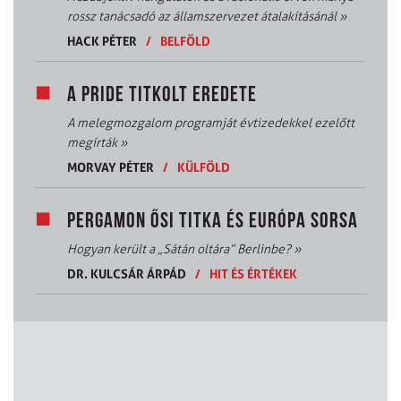
rossz tanácsadó az államszervezet átalakításánál
»
HACK PÉTER
/
BELFÖLD
A PRIDE TITKOLT EREDETE
A melegmozgalom programját évtizedekkel ezelőtt
megírták
»
MORVAY PÉTER
/
KÜLFÖLD
PERGAMON ŐSI TITKA ÉS EURÓPA SORSA
Hogyan került a „Sátán oltára” Berlinbe?
»
DR. KULCSÁR ÁRPÁD
/
HIT ÉS ÉRTÉKEK