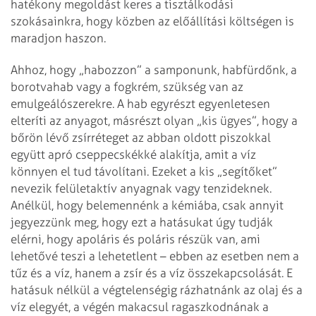
hatékony megoldást keres a tisztálkodási
szokásainkra, hogy közben az előállítási költségen is
maradjon haszon.
Ahhoz, hogy „habozzon” a samponunk, habfürdőnk, a
borotvahab vagy a fogkrém, szükség van az
emulgeálószerekre. A hab egyrészt egyenletesen
elteríti az anyagot, másrészt olyan „kis ügyes”, hogy a
bőrön lévő zsírréteget az abban oldott piszokkal
együtt apró cseppecskékké alakítja, amit a víz
könnyen el tud távolítani. Ezeket a kis „segítőket”
nevezik felületaktív anyagnak vagy tenzideknek.
Anélkül, hogy belemennénk a kémiába, csak annyit
jegyezzünk meg, hogy ezt a hatásukat úgy tudják
elérni, hogy apoláris és poláris részük van, ami
lehetővé teszi a lehetetlent – ebben az esetben nem a
tűz és a víz, hanem a zsír és a víz összekapcsolását. E
hatásuk nélkül a végtelenségig rázhatnánk az olaj és a
víz elegyét, a végén makacsul ragaszkodnának a