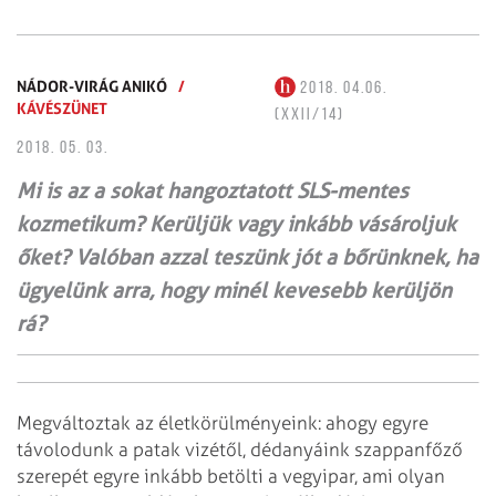
NÁDOR-VIRÁG ANIKÓ
/
2018. 04.06.
KÁVÉSZÜNET
(XXII/14)
2018. 05. 03.
Mi is az a sokat hangoztatott SLS-mentes
kozmetikum? Kerüljük vagy inkább vásároljuk
őket? Valóban azzal teszünk jót a bőrünknek, ha
ügyelünk arra, hogy minél kevesebb kerüljön
rá?
Megváltoztak az életkörülményeink: ahogy egyre
távolodunk a patak vizétől, dédanyáink szappanfőző
szerepét egyre inkább betölti a vegyipar, ami olyan