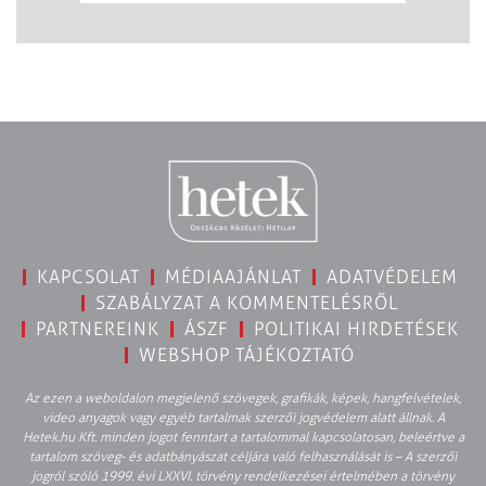
KAPCSOLAT
MÉDIAAJÁNLAT
ADATVÉDELEM
SZABÁLYZAT A KOMMENTELÉSRŐL
PARTNEREINK
ÁSZF
POLITIKAI HIRDETÉSEK
WEBSHOP TÁJÉKOZTATÓ
Az ezen a weboldalon megjelenő szövegek, grafikák, képek, hangfelvételek,
video anyagok vagy egyéb tartalmak szerzői jogvédelem alatt állnak. A
Hetek.hu Kft. minden jogot fenntart a tartalommal kapcsolatosan, beleértve a
tartalom szöveg- és adatbányászat céljára való felhasználását is – A szerzői
jogról szóló 1999. évi LXXVI. törvény rendelkezései értelmében a törvény