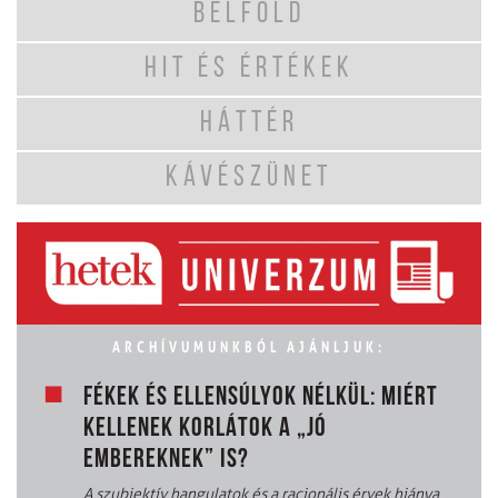
BELFÖLD
HIT ÉS ÉRTÉKEK
HÁTTÉR
KÁVÉSZÜNET
ARCHÍVUMUNKBÓL AJÁNLJUK:
FÉKEK ÉS ELLENSÚLYOK NÉLKÜL: MIÉRT
KELLENEK KORLÁTOK A „JÓ
EMBEREKNEK” IS?
A szubjektív hangulatok és a racionális érvek hiánya