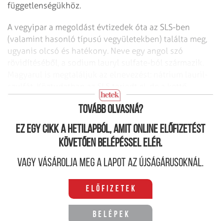
függetlenségükhöz.
A vegyipar a megoldást évtizedek óta az SLS-ben
(valamint hasonló típusú vegyületekben) találta meg,
ugyanis olcsó és hatékony. Neve egy angol szó
rövidítéséből, a sodium lauryl sulfate-ból származik.
Magyarul is megtaláljuk az elnevezést: nátrium lauril-
szulfát. Köztudatban az SLS terjedt el, de a kettő
teljesen ugyanazt jelöli.
Tovább olvasná?
Ez egy cikk a hetilapból, amit online előfizetést
követően belépéssel elér.
Vagy vásárolja meg a lapot az újságárusoknál.
Előfizetek
Belépek