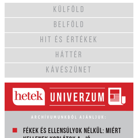
KÜLFÖLD
BELFÖLD
HIT ÉS ÉRTÉKEK
HÁTTÉR
KÁVÉSZÜNET
ARCHÍVUMUNKBÓL AJÁNLJUK:
FÉKEK ÉS ELLENSÚLYOK NÉLKÜL: MIÉRT