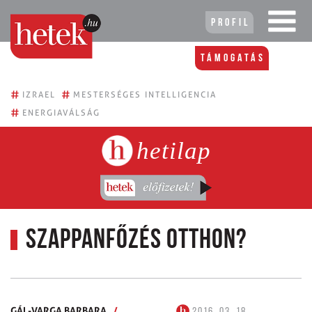
Profil
Támogatás
#
#
IZRAEL
MESTERSÉGES INTELLIGENCIA
#
ENERGIAVÁLSÁG
hetilap
Szappanfőzés otthon?
GÁL-VARGA BARBARA
/
2016. 03. 18.