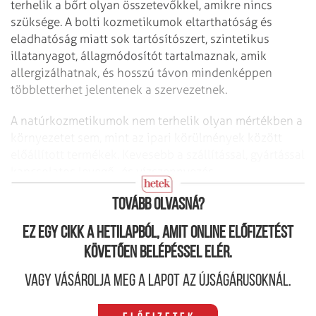
terhelik a bőrt olyan összetevőkkel, amikre nincs
szüksége. A bolti kozmetikumok eltarthatóság és
eladhatóság miatt sok tartósítószert, szintetikus
illatanyagot, állagmódosítót tartalmaznak, amik
allergizálhatnak, és hosszú távon mindenképpen
többletterhet jelentenek a szervezetnek.
A natúrkozmetikumok nem terhelik olyan mértékben a
környezetet sem, mint az ipari körülmények között
előállított termékek. Kevesebb a szállítással, gyártással
kapcsolatos levegő- és vízszennyezés,
energiafelhasználás.
Tovább olvasná?
Ez egy cikk a hetilapból, amit online előfizetést
követően belépéssel elér.
Vagy vásárolja meg a lapot az újságárusoknál.