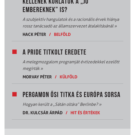
KELLENEK KORLÁTOK A „JÓ
EMBEREKNEK” IS?
A szubjektív hangulatok és a racionális érvek hiánya
rossz tanácsadó az államszervezet átalakításánál
»
HACK PÉTER
/
BELFÖLD
A PRIDE TITKOLT EREDETE
A melegmozgalom programját évtizedekkel ezelőtt
megírták
»
MORVAY PÉTER
/
KÜLFÖLD
PERGAMON ŐSI TITKA ÉS EURÓPA SORSA
Hogyan került a „Sátán oltára” Berlinbe?
»
DR. KULCSÁR ÁRPÁD
/
HIT ÉS ÉRTÉKEK