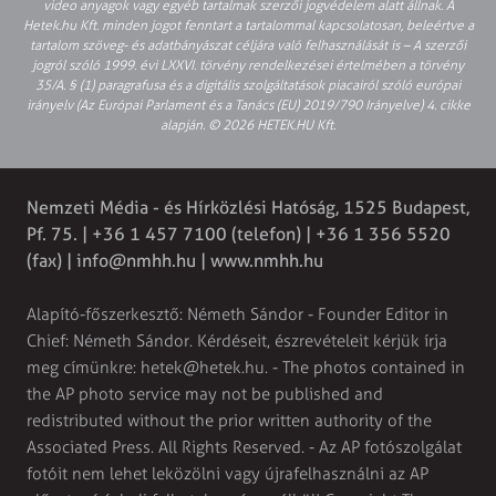
video anyagok vagy egyéb tartalmak szerzői jogvédelem alatt állnak. A
Hetek.hu Kft. minden jogot fenntart a tartalommal kapcsolatosan, beleértve a
tartalom szöveg- és adatbányászat céljára való felhasználását is – A szerzői
jogról szóló 1999. évi LXXVI. törvény rendelkezései értelmében a törvény
35/A. § (1) paragrafusa és a digitális szolgáltatások piacairól szóló európai
irányelv (Az Európai Parlament és a Tanács (EU) 2019/790 Irányelve) 4. cikke
alapján. © 2026 HETEK.HU Kft.
Nemzeti Média - és Hírközlési Hatóság, 1525 Budapest,
Pf. 75. | +36 1 457 7100 (telefon) | +36 1 356 5520
(fax) |
info@nmhh.hu
| www.nmhh.hu
Alapító-főszerkesztő: Németh Sándor - Founder Editor in
Chief: Németh Sándor. Kérdéseit, észrevételeit kérjük írja
meg címünkre:
hetek@hetek.hu
. - The photos contained in
the AP photo service may not be published and
redistributed without the prior written authority of the
Associated Press. All Rights Reserved. - Az AP fotószolgálat
fotóit nem lehet leközölni vagy újrafelhasználni az AP