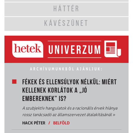
HÁTTÉR
KÁVÉSZÜNET
ARCHÍVUMUNKBÓL AJÁNLJUK:
FÉKEK ÉS ELLENSÚLYOK NÉLKÜL: MIÉRT
KELLENEK KORLÁTOK A „JÓ
EMBEREKNEK” IS?
A szubjektív hangulatok és a racionális érvek hiánya
rossz tanácsadó az államszervezet átalakításánál
»
HACK PÉTER
/
BELFÖLD