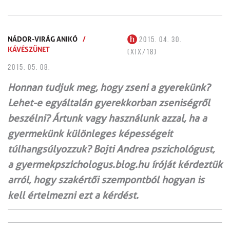
NÁDOR-VIRÁG ANIKÓ
/
2015. 04. 30.
KÁVÉSZÜNET
(XIX/18)
2015. 05. 08.
Honnan tudjuk meg, hogy zseni a gyerekünk?
Lehet-e egyáltalán gyerekkorban zseniségről
beszélni? Ártunk vagy használunk azzal, ha a
gyermekünk különleges képességeit
túlhangsúlyozzuk? Bojti Andrea pszichológust,
a gyermekpszichologus.blog.hu íróját kérdeztük
arról, hogy szakértői szempontból hogyan is
kell értelmezni ezt a kérdést.