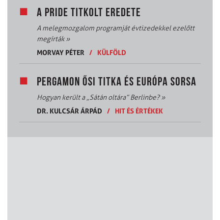
A PRIDE TITKOLT EREDETE
A melegmozgalom programját évtizedekkel ezelőtt
megírták
»
MORVAY PÉTER
/
KÜLFÖLD
PERGAMON ŐSI TITKA ÉS EURÓPA SORSA
Hogyan került a „Sátán oltára” Berlinbe?
»
DR. KULCSÁR ÁRPÁD
/
HIT ÉS ÉRTÉKEK