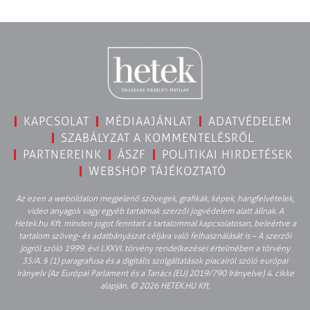
KAPCSOLAT
MÉDIAAJÁNLAT
ADATVÉDELEM
SZABÁLYZAT A KOMMENTELÉSRŐL
PARTNEREINK
ÁSZF
POLITIKAI HIRDETÉSEK
WEBSHOP TÁJÉKOZTATÓ
Az ezen a weboldalon megjelenő szövegek, grafikák, képek, hangfelvételek,
video anyagok vagy egyéb tartalmak szerzői jogvédelem alatt állnak. A
Hetek.hu Kft. minden jogot fenntart a tartalommal kapcsolatosan, beleértve a
tartalom szöveg- és adatbányászat céljára való felhasználását is – A szerzői
jogról szóló 1999. évi LXXVI. törvény rendelkezései értelmében a törvény
35/A. § (1) paragrafusa és a digitális szolgáltatások piacairól szóló európai
irányelv (Az Európai Parlament és a Tanács (EU) 2019/790 Irányelve) 4. cikke
alapján. © 2026 HETEK.HU Kft.