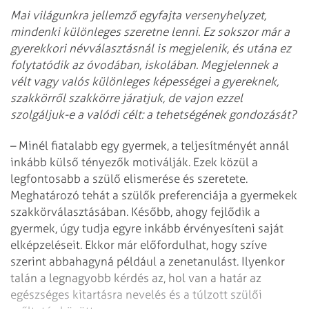
Mai világunkra jellemző egyfajta versenyhelyzet,
mindenki különleges szeretne lenni. Ez sokszor már a
gyerekkori névválasztásnál is megjelenik, és utána ez
folytatódik az óvodában, iskolában. Megjelennek a
vélt vagy valós különleges képességei a gyereknek,
szakkörről szakkörre járatjuk, de vajon ezzel
szolgáljuk-e a valódi célt: a tehetségének gondozását?
– Minél fiatalabb egy gyermek, a teljesítményét annál
inkább külső tényezők motiválják. Ezek közül a
legfontosabb a szülő elismerése és szeretete.
Meghatározó tehát a szülők preferenciája a gyermekek
szakkörválasztásában. Később, ahogy fejlődik a
gyermek, úgy tudja egyre inkább érvényesíteni saját
elképzeléseit. Ekkor már előfordulhat, hogy szíve
szerint abbahagyná például a zenetanulást. Ilyenkor
talán a legnagyobb kérdés az, hol van a határ az
egészséges kitartásra nevelés és a túlzott szülői