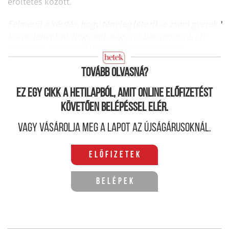
erőltetés között.
Felmerül a kérdés, hogy tényleg létezik-e zseni gyerek?
Körbe lehet írni, hogy mit, vagy jobban mondva, kit
nevezünk zseninek? Van ennek a fogalomnak
kritériuma?
Tovább olvasná?
Ez egy cikk a hetilapból, amit online előfizetést
követően belépéssel elér.
Vagy vásárolja meg a lapot az újságárusoknál.
Előfizetek
Belépek