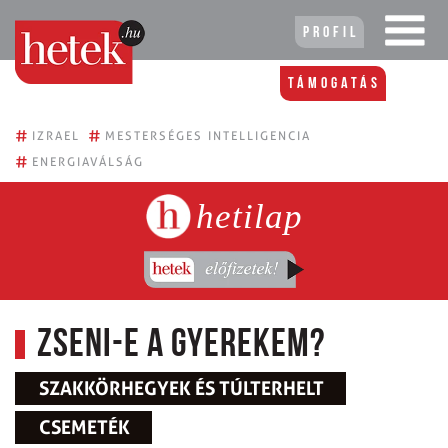
Profil
Támogatás
#
#
IZRAEL
MESTERSÉGES INTELLIGENCIA
#
ENERGIAVÁLSÁG
hetilap
Zseni-e a gyerekem?
SZAKKÖRHEGYEK ÉS TÚLTERHELT
CSEMETÉK