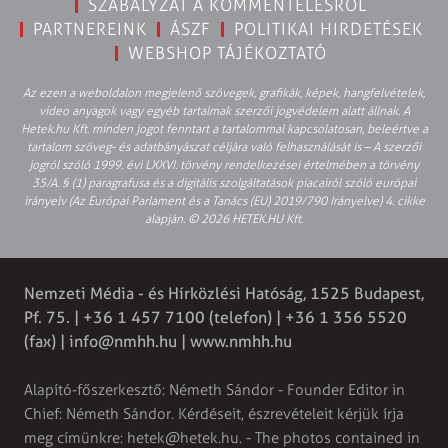
SZABÁLYZAT A KOMMENTELÉSRŐL
PARTNEREINK
ÁSZF
POLITIKAI HIRDETÉSEK
WEBSHOP TÁJÉKOZTATÓ
Az ezen a weboldalon megjelenő szövegek, grafikák, képek, hangfelvételek,
video anyagok vagy egyéb tartalmak szerzői jogvédelem alatt állnak. A
Hetek.hu Kft. minden jogot fenntart a tartalommal kapcsolatosan, beleértve a
tartalom szöveg- és adatbányászat céljára való felhasználását is – A szerzői
jogról szóló 1999. évi LXXVI. törvény rendelkezései értelmében a törvény
35/A. § (1) paragrafusa és a digitális szolgáltatások piacairól szóló európai
irányelv (Az Európai Parlament és a Tanács (EU) 2019/790 Irányelve) 4. cikke
alapján. © 2026 HETEK.HU Kft.
Nemzeti Média - és Hírközlési Hatóság, 1525 Budapest,
Pf. 75. | +36 1 457 7100 (telefon) | +36 1 356 5520
(fax) |
info@nmhh.hu
| www.nmhh.hu
Alapító-főszerkesztő: Németh Sándor - Founder Editor in
Chief: Németh Sándor. Kérdéseit, észrevételeit kérjük írja
meg címünkre:
hetek@hetek.hu
. - The photos contained in