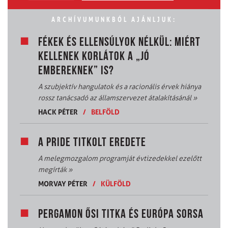
ARCHÍVUMUNKBÓL AJÁNLJUK:
FÉKEK ÉS ELLENSÚLYOK NÉLKÜL: MIÉRT
KELLENEK KORLÁTOK A „JÓ
EMBEREKNEK” IS?
A szubjektív hangulatok és a racionális érvek hiánya
rossz tanácsadó az államszervezet átalakításánál
»
HACK PÉTER
/
BELFÖLD
A PRIDE TITKOLT EREDETE
A melegmozgalom programját évtizedekkel ezelőtt
megírták
»
MORVAY PÉTER
/
KÜLFÖLD
PERGAMON ŐSI TITKA ÉS EURÓPA SORSA