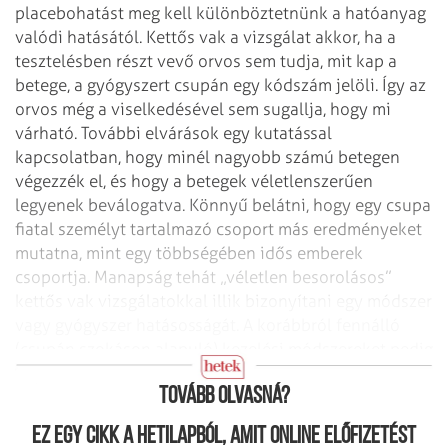
placebohatást meg kell különböztetnünk a hatóanyag
valódi hatásától. Kettős vak a vizsgálat akkor, ha a
tesztelésben részt vevő orvos sem tudja, mit kap a
betege, a gyógyszert csupán egy kódszám jelöli. Így az
orvos még a viselkedésével sem sugallja, hogy mi
várható. További elvárások egy kutatással
kapcsolatban, hogy minél nagyobb számú betegen
végezzék el, és hogy a betegek véletlenszerűen
legyenek beválogatva. Könnyű belátni, hogy egy csupa
fiatal személyt tartalmazó csoport más eredményeket
mutatna, mint egy többségében idős emberek
csoportja. Manapság tehát „véletlen besorolásos”
kettős vak vizsgálatokkal illik bizonyítani egy módszer
vagy gyógyszer hatásosságát. A korábbról fennálló
(csupán szokáson alapuló) kezelési módszereket pedig
úgy tisztességes, hogy alávessük ezeknek a próbáknak.
Tovább olvasná?
Ez egy cikk a hetilapból, amit online előfizetést