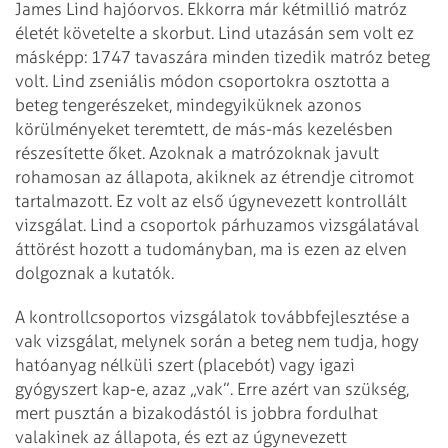
James Lind hajóorvos. Ekkorra már kétmillió matróz
életét követelte a skorbut. Lind utazásán sem volt ez
másképp: 1747 tavaszára minden tizedik matróz beteg
volt. Lind zseniális módon csoportokra osztotta a
beteg tengerészeket, mindegyiküknek azonos
körülményeket teremtett, de más-más kezelésben
részesítette őket. Azoknak a matrózoknak javult
rohamosan az állapota, akiknek az étrendje citromot
tartalmazott. Ez volt az első úgynevezett kontrollált
vizsgálat. Lind a csoportok párhuzamos vizsgálatával
áttörést hozott a tudományban, ma is ezen az elven
dolgoznak a kutatók.
A kontrollcsoportos vizsgálatok továbbfejlesztése a
vak vizsgálat, melynek során a beteg nem tudja, hogy
hatóanyag nélküli szert (placebót) vagy igazi
gyógyszert kap-e, azaz „vak”. Erre azért van szükség,
mert pusztán a bizakodástól is jobbra fordulhat
valakinek az állapota, és ezt az úgynevezett