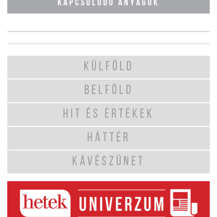
KAPCSOLÓDÓ ANYAGOK
KÜLFÖLD
BELFÖLD
HIT ÉS ÉRTÉKEK
HÁTTÉR
KÁVÉSZÜNET