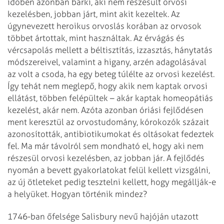
időben azonban bárki, aki nem részesült orvosi
kezelésben, jobban járt, mint akit kezeltek. Az
úgynevezett heroikus orvoslás korában az orvosok
többet ártottak, mint használtak. Az érvágás és
vércsapolás mellett a béltisztítás, izzasztás, hánytatás
módszereivel, valamint a higany, arzén adagolásával
az volt a csoda, ha egy beteg túlélte az orvosi kezelést.
Így tehát nem meglepő, hogy akik nem kaptak orvosi
ellátást, többen felépültek – akár kaptak homeopátiás
kezelést, akár nem. Azóta azonban óriási fejlődésen
ment keresztül az orvostudomány, kórokozók százait
azonosították, antibiotikumokat és oltásokat fedeztek
fel. Ma már távolról sem mondható el, hogy aki nem
részesül orvosi kezelésben, az jobban jár. A fejlődés
nyomán a bevett gyakorlatokat felül kellett vizsgálni,
az új ötleteket pedig tesztelni kellett, hogy megállják-e
a helyüket. Hogyan történik mindez?
1746-ban őfelsége Salisbury nevű hajóján utazott