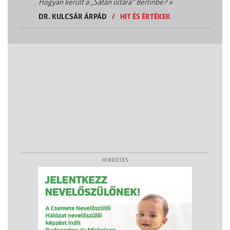
Hogyan került a „Sátán oltára” Berlinbe?
»
DR. KULCSÁR ÁRPÁD
/
HIT ÉS ÉRTÉKEK
HIRDETÉS