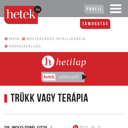
Profil
Támogatás
#
#
META
MESTERSÉGES INTELLIGENCIA
#
ENERGIAVÁLSÁG
hetilap
Trükk vagy terápia
DR. IPOLYI-TOPÁL GITTA
/
2012. 10. 12.