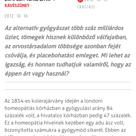
KÁVÉSZÜNET
(XVI/41)
2012. 10. 18.
Az alternatív gyógyászat több száz milliárdos
üzlet, tömegek hisznek különböző válfajaiban,
az orvostársadalom többsége azonban fejét
csóválja, és placebohatást emleget. Mi lehet az
igazság, és honnan tudhatjuk valamiről, hogy az
éppen árt vagy használ?
Az 1854-es kolerajárvány idején a londoni
homeopátiás kórházban a gyógyulási arány 84
százalék volt, a hivatalos kórházban pedig 47 százalék.
Ez a homeopátia híveinek kezében egy adu ász volt,
bizonyította számukra a gyógymód sikerét. Ebben az