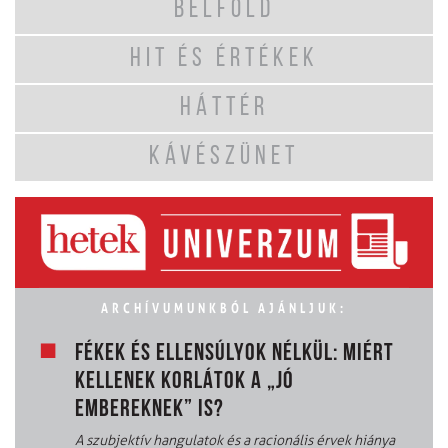
BELFÖLD
HIT ÉS ÉRTÉKEK
HÁTTÉR
KÁVÉSZÜNET
ARCHÍVUMUNKBÓL AJÁNLJUK:
FÉKEK ÉS ELLENSÚLYOK NÉLKÜL: MIÉRT
KELLENEK KORLÁTOK A „JÓ
EMBEREKNEK” IS?
A szubjektív hangulatok és a racionális érvek hiánya