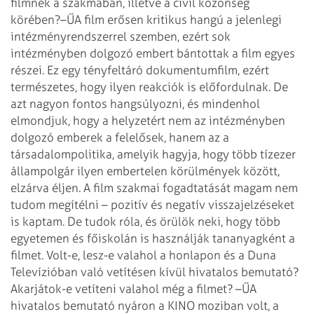
filmnek a szakmában, illetve a civil közönség
körében?
–ŰA film erősen kritikus hangú a jelenlegi
intézményrendszerrel szemben, ezért sok
intézményben dolgozó embert bántottak a film egyes
részei. Ez egy tényfeltáró dokumentumfilm, ezért
természetes, hogy ilyen reakciók is előfordulnak. De
azt nagyon fontos hangsúlyozni, és mindenhol
elmondjuk, hogy a helyzetért nem az intézményben
dolgozó emberek a felelősek, hanem az a
társadalompolitika, amelyik hagyja, hogy több tízezer
állampolgár ilyen embertelen körülmények között,
elzárva éljen. A film szakmai fogadtatását magam nem
tudom megítélni – pozitív és negatív visszajelzéseket
is kaptam. De tudok róla, és örülök neki, hogy több
egyetemen és főiskolán is használják tananyagként a
filmet.
Volt-e, lesz-e valahol a honlapon és a Duna
Televízióban való vetítésen kívül hivatalos bemutató?
Akarjátok-e vetíteni valahol még a filmet?
–ŰA
hivatalos bemutató nyáron a KINO moziban volt, a