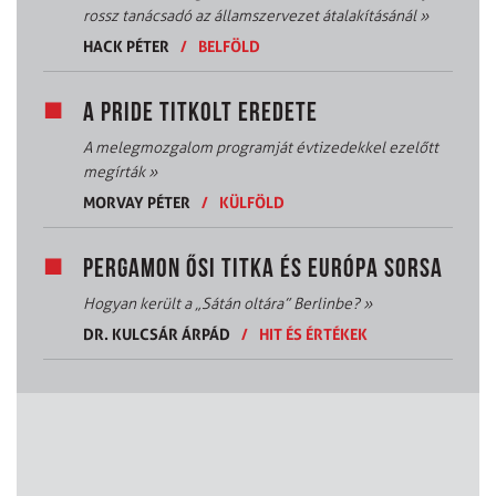
rossz tanácsadó az államszervezet átalakításánál
»
HACK PÉTER
/
BELFÖLD
A PRIDE TITKOLT EREDETE
A melegmozgalom programját évtizedekkel ezelőtt
megírták
»
MORVAY PÉTER
/
KÜLFÖLD
PERGAMON ŐSI TITKA ÉS EURÓPA SORSA
Hogyan került a „Sátán oltára” Berlinbe?
»
DR. KULCSÁR ÁRPÁD
/
HIT ÉS ÉRTÉKEK