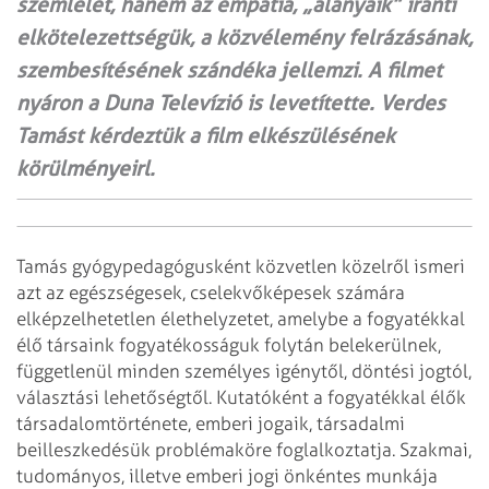
szemlélet, hanem az empátia, „alanyaik” iránti
elkötelezettségük, a közvélemény felrázásának,
szembesítésének szándéka jellemzi. A filmet
nyáron a Duna Televízió is levetítette. Verdes
Tamást kérdeztük a film elkészülésének
körülményeirl.
Tamás gyógypedagógusként közvetlen közelről ismeri
azt az egészségesek, cselekvőképesek számára
elképzelhetetlen élethelyzetet, amelybe a fogyatékkal
élő társaink fogyatékosságuk folytán belekerülnek,
függetlenül minden személyes igénytől, döntési jogtól,
választási lehetőségtől. Kutatóként a fogyatékkal élők
társadalomtörténete, emberi jogaik, társadalmi
beilleszkedésük problémaköre foglalkoztatja. Szakmai,
tudományos, illetve emberi jogi önkéntes munkája