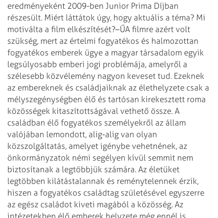
eredményeként 2009-ben Junior Prima Díjban
részesült.
Miért láttátok úgy, hogy aktuális a téma? Mi
motiválta a film elkészítését?
–ŰA filmre azért volt
szükség, mert az értelmi fogyatékos és halmozottan
fogyatékos emberek ügye a magyar társadalom egyik
legsúlyosabb emberi jogi problémája, amelyről a
szélesebb közvélemény nagyon keveset tud. Ezeknek
az embereknek és családjaiknak az élethelyzete csak a
mélyszegénységben élő és tartósan kirekesztett roma
közösségek kitaszítottságával vethető össze. A
családban élő fogyatékos személyekről az állam
valójában lemondott, alig-alig van olyan
közszolgáltatás, amelyet igénybe vehetnének, az
önkormányzatok némi segélyen kívül semmit nem
biztosítanak a legtöbbjük számára. Az életüket
legtöbben kilátástalannak és reménytelennek érzik,
hiszen a fogyatékos családtag születésével egyszerre
az egész családot kiveti magából a közösség. Az
intézetekben élő emberek helyzete még ennél is