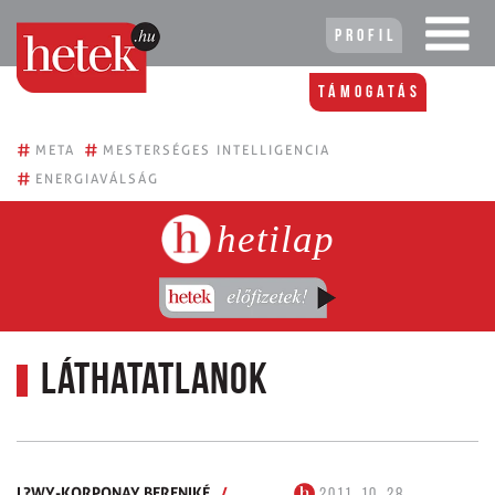
Profil
Támogatás
#
#
META
MESTERSÉGES INTELLIGENCIA
#
ENERGIAVÁLSÁG
hetilap
Láthatatlanok
L?WY-KORPONAY BERENIKÉ
/
2011. 10. 28.