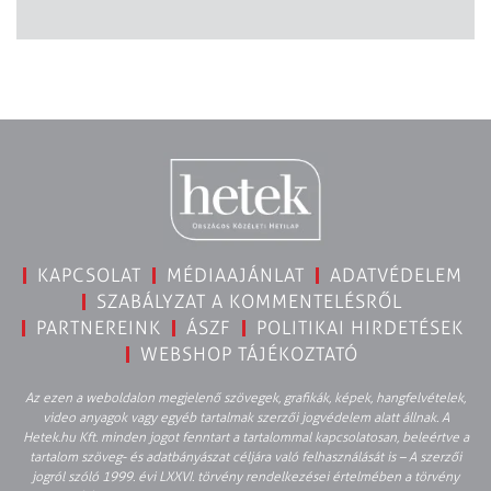
KAPCSOLAT
MÉDIAAJÁNLAT
ADATVÉDELEM
SZABÁLYZAT A KOMMENTELÉSRŐL
PARTNEREINK
ÁSZF
POLITIKAI HIRDETÉSEK
WEBSHOP TÁJÉKOZTATÓ
Az ezen a weboldalon megjelenő szövegek, grafikák, képek, hangfelvételek,
video anyagok vagy egyéb tartalmak szerzői jogvédelem alatt állnak. A
Hetek.hu Kft. minden jogot fenntart a tartalommal kapcsolatosan, beleértve a
tartalom szöveg- és adatbányászat céljára való felhasználását is – A szerzői
jogról szóló 1999. évi LXXVI. törvény rendelkezései értelmében a törvény