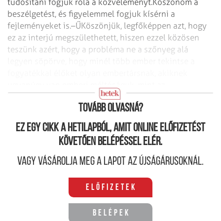
tudósítani fogjuk róla a közvéleményt.
Köszönöm a
beszélgetést, és figyelemmel fogjuk kísérni a
fejleményeket is.
–ŰKöszönjük, legfőképpen azt, hogy
ez az interjú megszülethetett, hiszen ezzel közösen
teszünk azért, hogy a probléma ne a szőnyeg alá
legyen söpörve, hogy minél több ember tekintse a
fogyatékkal élőket olyan embertársnak, akiknek
ugyanúgy van emberi méltóságuk, mint az
egészségeseknek.
Tovább olvasná?
Ez egy cikk a hetilapból, amit online előfizetést
követően belépéssel elér.
Vagy vásárolja meg a lapot az újságárusoknál.
Előfizetek
Belépek