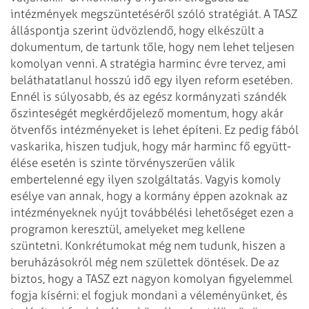
intézmények megszüntetéséről szóló stratégiát. A TASZ
álláspontja szerint üdvözlendő, hogy elkészült a
dokumentum, de tartunk tőle, hogy nem lehet teljesen
komolyan venni. A stratégia harminc évre tervez, ami
beláthatatlanul hosszú idő egy ilyen reform esetében.
Ennél is súlyosabb, és az egész kormányzati szándék
őszinteségét megkérdőjelező momentum, hogy akár
ötvenfős intézményeket is lehet építeni. Ez pedig fából
vaskarika, hiszen tudjuk, hogy már harminc fő együtt­
élése esetén is szinte törvényszerűen válik
embertelenné egy ilyen szolgáltatás. Vagyis komoly
esélye van annak, hogy a kormány éppen azoknak az
intézményeknek nyújt továbbélési lehetőséget ezen a
programon keresztül, amelyeket meg kellene
szüntetni. Konkrétumokat még nem tudunk, hiszen a
beruházásokról még nem születtek döntések. De az
biztos, hogy a TASZ ezt nagyon komolyan figyelemmel
fogja kísérni: el fogjuk mondani a véleményünket, és