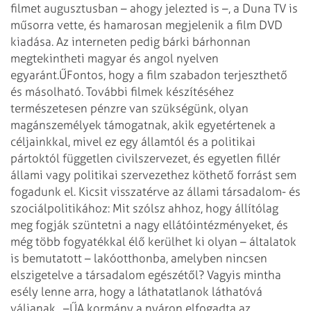
filmet augusztusban – ahogy jelezted is –, a Duna TV is
műsorra vette, és hamarosan megjelenik a film DVD
kiadása. Az interneten pedig bárki bárhonnan
megtekintheti magyar és angol nyelven
egyaránt.ŰFontos, hogy a film szabadon terjeszthető
és másolható. További filmek készítéséhez
természetesen pénzre van szükségünk, olyan
magánszemélyek támogatnak, akik egyetértenek a
céljainkkal, mivel ez egy államtól és a politikai
pártoktól független civilszervezet, és egyetlen fillér
állami vagy politikai szervezethez köthető forrást sem
fogadunk el.
Kicsit visszatérve az állami társadalom- és
szociálpolitikához: Mit szólsz ahhoz, hogy állítólag
meg fogják szüntetni a nagy ellátóintézményeket, és
még több fogyatékkal élő kerülhet ki olyan – általatok
is bemutatott – lakóotthonba, amelyben nincsen
elszigetelve a társadalom egészétől? Vagyis mintha
esély lenne arra, hogy a láthatatlanok láthatóvá
váljanak…
–ŰA kormány a nyáron elfogadta az