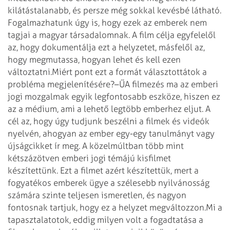
kilátástalanabb, és persze még sokkal kevésbé látható.
Fogalmazhatunk úgy is, hogy ezek az emberek nem
tagjai a magyar társadalomnak. A film célja egyfelelől
az, hogy dokumentálja ezt a helyzetet, másfelől az,
hogy megmutassa, hogyan lehet és kell ezen
változtatni.
Miért pont ezt a formát választottátok a
probléma megjelenítésére?
–ŰA filmezés ma az emberi
jogi mozgalmak egyik legfontosabb eszköze, hiszen ez
az a médium, ami a lehető legtöbb emberhez eljut. A
cél az, hogy úgy tudjunk beszélni a filmek és videók
nyelvén, ahogyan az ember egy-egy tanulmányt vagy
újságcikket ír meg. A közelmúltban több mint
kétszázötven emberi jogi témájú kisfilmet
készítettünk. Ezt a filmet azért készítettük, mert a
fogyatékos emberek ügye a szélesebb nyilvánosság
számára szinte teljesen ismeretlen, és nagyon
fontosnak tartjuk, hogy ez a helyzet megváltozzon.
Mi a
tapasztalatotok, eddig milyen volt a fogadtatása a