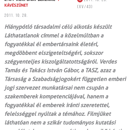
KÁVÉSZÜNET
(XV/43)
2011. 10. 28.
Hiánypótló társadalmi célú alkotás készült
Láthatatlanok címmel a közelmúltban a
fogyatékkal él embertársaink életérl,
megdöbbent elszigeteltségérl, sokszor
szégyenteljes kiszolgáltatottságáról. Verdes
Tamás és Takács István Gábor, a TASZ, azaz a
Társaság a Szabadságjogokért független emberi
jogi szervezet munkatársai nem csupán a
szakemberek kompetenciájával, hanem a
fogyatékkal él emberek iránti szeretettel,
felelsséggel nyúltak a témához. Filmjüket
láthatóan nem a szikár tudományos kutatási