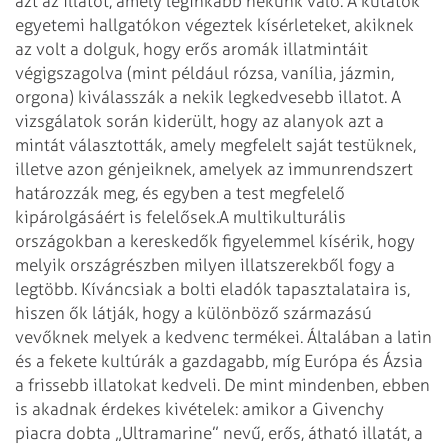
azt az illatot, amely leginkább nekünk való. A kutatók
egyetemi hallgatókon végeztek kísérleteket, akiknek
az volt a dolguk, hogy erős aromák illatmintáit
végigszagolva (mint például rózsa, vanília, jázmin,
orgona) kiválasszák a nekik legkedvesebb illatot. A
vizsgálatok során kiderült, hogy az alanyok azt a
mintát választották, amely megfelelt saját testüknek,
illetve azon génjeiknek, amelyek az immunrendszert
határozzák meg, és egyben a test megfelelő
kipárolgásáért is felelősek.
A multikulturális
országokban a kereskedők figyelemmel kísérik, hogy
melyik országrészben milyen illatszerekből fogy a
legtöbb. Kíváncsiak a bolti eladók tapasztalataira is,
hiszen ők látják, hogy a különböző származású
vevőknek melyek a kedvenc termékei. Általában a latin
és a fekete kultúrák a gazdagabb, míg Európa és Ázsia
a frissebb illatokat kedveli. De mint mindenben, ebben
is akadnak érdekes kivételek: amikor a Givenchy
piacra dobta „Ultramarine” nevű, erős, átható illatát, a