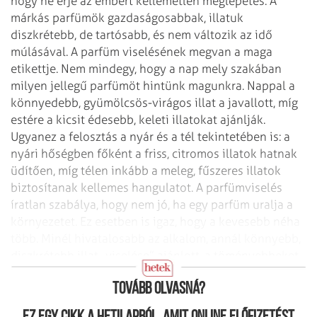
hogy ne érje az embert kellemetlen meglepetés. A
márkás parfümök gazdaságosabbak, illatuk
diszkrétebb, de tartósabb, és nem változik az idő
múlásával.
A parfüm viselésének megvan a maga
etikettje. Nem mindegy, hogy a nap mely szakában
milyen jellegű parfümöt hintünk magunkra. Nappal a
könnyedebb, gyümölcsös-virágos illat a javallott, míg
estére a kicsit édesebb, keleti illatokat ajánlják.
Ugyanez a felosztás a nyár és a tél tekintetében is: a
nyári hőségben főként a friss, citromos illatok hatnak
üdítően, míg télen inkább a meleg, fűszeres illatok
biztosítanak kellemes hangulatot. A parfümviselés
íratlan szabálya, hogy nem jó, ha egy parfüm uralja a
környezetet. Ez esetben is igaz, hogy a kevesebb néha
több. Minél hivatalosabb az alkalom, annál könnyebb,
diszkrétebb illat „viselése” ajánlott, a töményebbeket,
erősebbeket tartogassuk meghittebb alkalmakra.
Tovább olvasná?