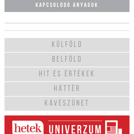
KAPCSOLÓDÓ ANYAGOK
KÜLFÖLD
BELFÖLD
HIT ÉS ÉRTÉKEK
HÁTTÉR
KÁVÉSZÜNET