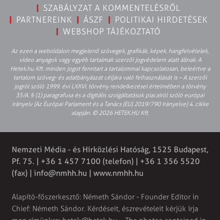
SZABÁLYZAT A KOMMENTELÉSRŐL
PARTNEREINK
ÁSZF
POLITIKAI HIRDETÉSEK
WEBSHOP TÁJÉKOZTATÓ
Az ezen a weboldalon megjelenő szövegek, grafikák, képek, hangfelvételek,
video anyagok vagy egyéb tartalmak szerzői jogvédelem alatt állnak. A
Hetek.hu Kft. minden jogot fenntart a tartalommal kapcsolatosan, beleértve a
tartalom szöveg- és adatbányászat céljára való felhasználását is – A szerzői
jogról szóló 1999. évi LXXVI. törvény rendelkezései értelmében a törvény
35/A. § (1) paragrafusa és a digitális szolgáltatások piacairól szóló európai
irányelv (Az Európai Parlament és a Tanács (EU) 2019/790 Irányelve) 4. cikke
alapján. © 2026 HETEK.HU Kft.
Nemzeti Média - és Hírközlési Hatóság, 1525 Budapest,
Pf. 75. | +36 1 457 7100 (telefon) | +36 1 356 5520
(fax) |
info@nmhh.hu
| www.nmhh.hu
Alapító-főszerkesztő: Németh Sándor - Founder Editor in
Chief: Németh Sándor. Kérdéseit, észrevételeit kérjük írja