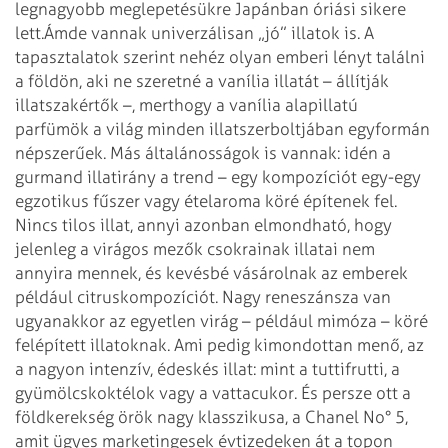
legnagyobb meglepetésükre Japánban óriási sikere
lett.
Ámde vannak univerzálisan „jó” illatok is. A
tapasztalatok szerint nehéz olyan emberi lényt találni
a földön, aki ne szeretné a vanília illatát – állítják
illatszakértők –, merthogy a vanília alapillatú
parfümök a világ minden illatszerboltjában egyformán
népszerűek. Más általánosságok is vannak: idén a
gurmand illatirány a trend – egy kompozíciót egy-egy
egzotikus fűszer vagy ételaroma köré építenek fel.
Nincs tilos illat, annyi azonban elmondható, hogy
jelenleg a virágos mezők csokrainak illatai nem
annyira mennek, és kevésbé vásárolnak az emberek
például citruskompozíciót. Nagy reneszánsza van
ugyanakkor az egyetlen virág – például mimóza – köré
felépített illatoknak. Ami pedig kimondottan menő, az
a nagyon intenzív, édeskés illat: mint a tuttifrutti, a
gyümölcskoktélok vagy a vattacukor. És persze ott a
földkerekség örök nagy klasszikusa, a Chanel No° 5,
amit ügyes marketingesek évtizedeken át a topon