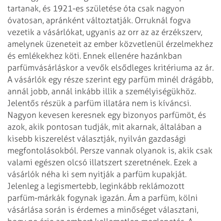
tartanak, és 1921-es születése óta csak nagyon
óvatosan, apránként változtatják.
Orruknál fogva
vezetik a vásárlókat, ugyanis az orr az az érzékszerv,
amelynek üzeneteit az ember közvetlenül érzelmekhez
és emlékekhez köti. Ennek ellenére hazánkban
parfümvásárláskor a vevők elsődleges kritériuma az ár.
A vásárlók egy része szerint egy parfüm minél drágább,
annál jobb, annál inkább illik a személyiségükhöz.
Jelentős részük a parfüm illatára nem is kíváncsi.
Nagyon kevesen keresnek egy bizonyos parfümöt, és
azok, akik pontosan tudják, mit akarnak, általában a
kisebb kiszerelést választják, nyilván gazdasági
megfontolásokból. Persze vannak olyanok is, akik csak
valami egészen olcsó illatszert szeretnének. Ezek a
vásárlók néha ki sem nyitják a parfüm kupakját.
Jelenleg a legismertebb, leginkább reklámozott
parfüm-márkák fogynak igazán. Ám a parfüm, kölni
vásárlása során is érdemes a minőséget választani,