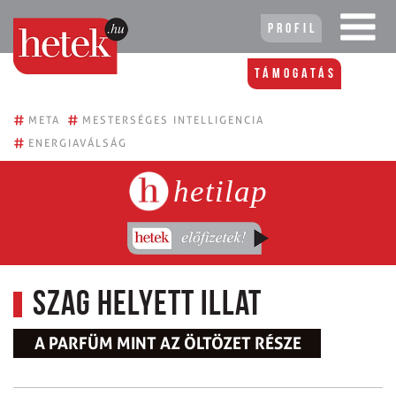
Profil
Támogatás
#
#
META
MESTERSÉGES INTELLIGENCIA
#
ENERGIAVÁLSÁG
hetilap
Szag helyett illat
A PARFÜM MINT AZ ÖLTÖZET RÉSZE