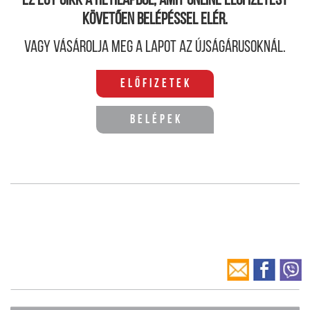
Ez egy cikk a hetilapból, amit online előfizetést
követően belépéssel elér.
Vagy vásárolja meg a lapot az újságárusoknál.
Előfizetek
Belépek