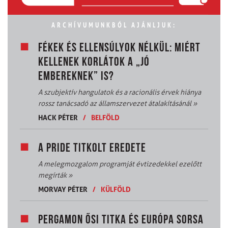
ARCHÍVUMUNKBÓL AJÁNLJUK:
FÉKEK ÉS ELLENSÚLYOK NÉLKÜL: MIÉRT
KELLENEK KORLÁTOK A „JÓ
EMBEREKNEK” IS?
A szubjektív hangulatok és a racionális érvek hiánya
rossz tanácsadó az államszervezet átalakításánál
»
HACK PÉTER
/
BELFÖLD
A PRIDE TITKOLT EREDETE
A melegmozgalom programját évtizedekkel ezelőtt
megírták
»
MORVAY PÉTER
/
KÜLFÖLD
PERGAMON ŐSI TITKA ÉS EURÓPA SORSA