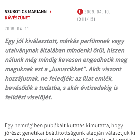
SZUBOTICS MARIANN
/
2009. 04. 10.
KÁVÉSZÜNET
(XIII/15)
2009. 04. 11.
Egy jól kiválasztott, márkás parfümnek vagy
utalványnak általában mindenki örül, hiszen
nálunk még mindig kevesen engedhetik meg
maguknak ezt a „luxuscikket”. Akik viszont
hozzájutnak, ne feledjék: az illat emlék,
bevésődik a tudatba, s akár évtizedekig is
felidézi viselőjét.
Egy nemrégiben publikált kutatás kimutatta, hogy
jórészt genetikai beállítottságunk alapján választjuk ki