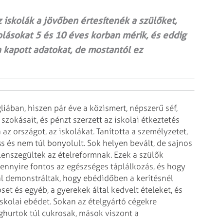
 iskolák a jövőben értesítenék a szülőket,
lásokat 5 és 10 éves korban mérik, és eddig
a kapott adatokat, de mostantól ez
iában, hiszen pár éve a
közismert, népszerű séf,
szokásait, és pénzt szerzett az iskolai étkeztetés
 az országot, az iskolákat. Tanította a személyzetet,
ss és nem túl bonyolult. Sok helyen
bevált, de sajnos
llenszegültek
az ételreformnak. Ezek a szülők
nnyire fontos az egészséges táplálkozás, és hogy
al demonstráltak, hogy ebédidőben a kerítésnél
et és egyéb, a gyerekek által kedvelt
ételeket, és
skolai ebédet.
Sokan az ételgyártó cégekre
ghurtok
túl cukrosak, mások viszont a