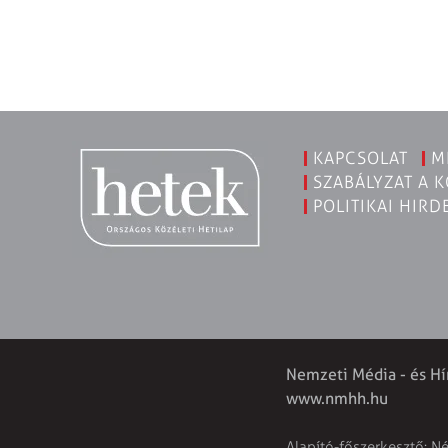
KAPCSOLAT
M
SZABÁLYZAT A 
POLITIKAI HIRD
Nemzeti Média - és Hí
www.nmhh.hu
Alapító-főszerkesztő: N