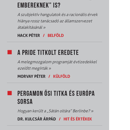
EMBEREKNEK” IS?
A szubjektív hangulatok és a racionális érvek
hiánya rossz tanácsadó az államszervezet
átalakításánál
»
HACK PÉTER
/
BELFÖLD
A PRIDE TITKOLT EREDETE
A melegmozgalom programját évtizedekkel
ezelőtt megírták
»
MORVAY PÉTER
/
KÜLFÖLD
PERGAMON ŐSI TITKA ÉS EURÓPA
SORSA
Hogyan került a „Sátán oltára” Berlinbe?
»
DR. KULCSÁR ÁRPÁD
/
HIT ÉS ÉRTÉKEK