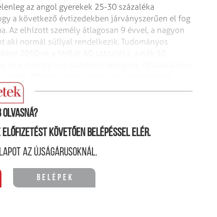
lenleg az angol gyerekek 25-30 százaléka
gy a következő évtizedekben járványszerűen el fog
. Az elhízott személy átlagosan 9 évvel,
a nagyon
t aki normál súllyal
rendelkezik. Tudományos
 akkor
2050-re a férfiak 60 százaléka, a nők 50,
és ez a 2-es típusú diabétesz betegség 70 százalékos
yvérzés 30 százalékkal, a szív- és
érbetegségek
 olvasná?
ne előfizetést követően belépéssel elér.
lapot az újságárusoknál.
Belépek