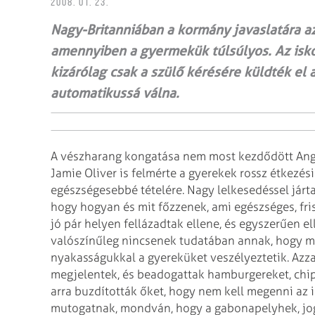
2008. 01. 23.
Nagy-Britanniában a kormány javaslatára az
amennyiben a gyermekük túlsúlyos. Az isko
kizárólag csak a szülő kérésére küldték el 
automatikussá válna.
A vészharang kongatása nem most kezdődött Angl
Jamie Oliver is felmérte a gyerekek rossz étkezési
egészségesebbé tételére. Nagy
lelkesedéssel járta
hogy
hogyan és mit főzzenek, ami egészséges, fri
jó pár helyen fellázadtak ellene, és egyszerűen e
valószínűleg nincsenek tudatában annak, hogy
me
nyakasságukkal a gyereküket
veszélyeztetik. Azz
megjelentek,
és beadogattak hamburgereket, chips
arra buzdították őket, hogy nem kell megenni az i
mutogatnak, mondván, hogy a gabonapelyhek, jo