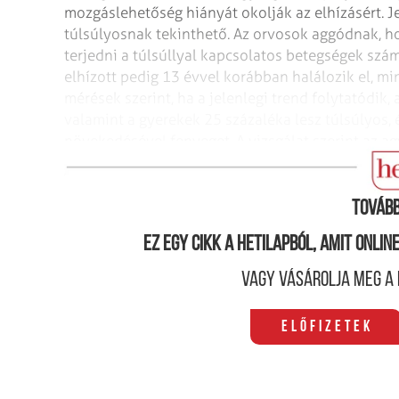
mozgáslehetőség hiányát okolják az elhízásért.
Je
túlsúlyosnak tekinthető. Az orvosok
aggódnak, ho
terjedni a
túlsúllyal kapcsolatos betegségek száma
elhízott pedig 13 évvel korábban halálozik el, min
mérések szerint, ha a jelenlegi trend folytatódik,
valamint a gyerekek 25 százaléka lesz
túlsúlyos, 
növekedésével
fenyeget. A vizsgálat szerint az ag
pedig 20 százalékkal fognak emelkedni.
Tovább
Ez egy cikk a hetilapból, amit onli
Vagy vásárolja meg a 
Előfizetek