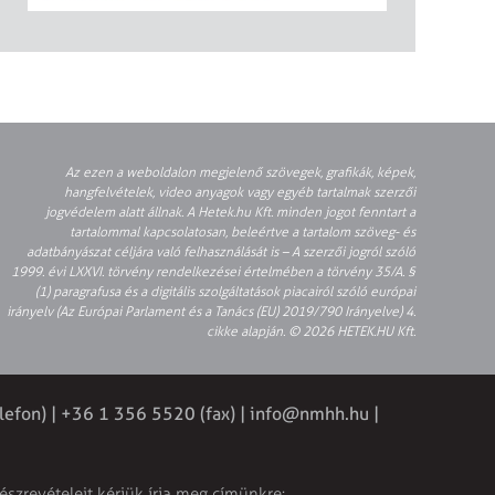
Az ezen a weboldalon megjelenő szövegek, grafikák, képek,
hangfelvételek, video anyagok vagy egyéb tartalmak szerzői
jogvédelem alatt állnak. A Hetek.hu Kft. minden jogot fenntart a
tartalommal kapcsolatosan, beleértve a tartalom szöveg- és
adatbányászat céljára való felhasználását is – A szerzői jogról szóló
1999. évi LXXVI. törvény rendelkezései értelmében a törvény 35/A. §
(1) paragrafusa és a digitális szolgáltatások piacairól szóló európai
irányelv (Az Európai Parlament és a Tanács (EU) 2019/790 Irányelve) 4.
cikke alapján. © 2026 HETEK.HU Kft.
lefon) | +36 1 356 5520 (fax) |
info@nmhh.hu
|
észrevételeit kérjük írja meg címünkre: