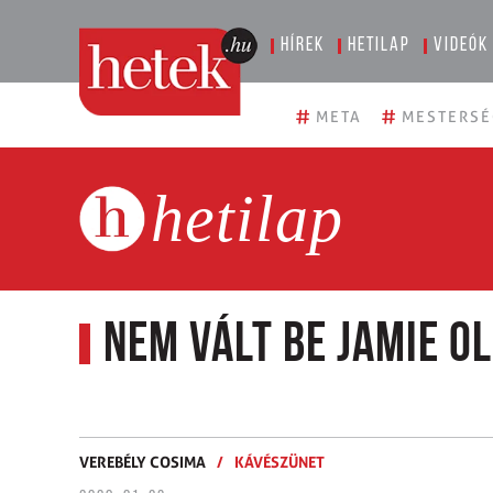
Hírek
Hetilap
Videók
#
#
META
MESTERSÉ
hetilap
Nem vált be Jamie O
VEREBÉLY COSIMA
/
KÁVÉSZÜNET