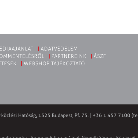
ÉDIAAJÁNLAT
ADATVÉDELEM
KOMMENTELÉSRŐL
PARTNEREINK
ÁSZF
ETÉSEK
WEBSHOP TÁJÉKOZTATÓ
rközlési Hatóság, 1525 Budapest, Pf. 75. | +36 1 457 7100 (te
émeth Sándor - Founder Editor in Chief: Németh Sándor. Kérdéseit, 