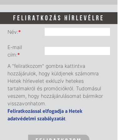
FELIRATKOZÁS HÍRLEVÉLRE
Név:
*
E-mail
cím:
*
A "feliratkozom" gombra kattintva
hozzájárulok, hogy küldjenek számomra
Hetek hírlevelet exkluzív hetekes
tartalmakról és promóciókról. Tudomásul
veszem, hogy hozzájárulásomat bármikor
visszavonhatom.
Feliratkozással elfogadja a Hetek
adatvédelmi szabályzatát
.