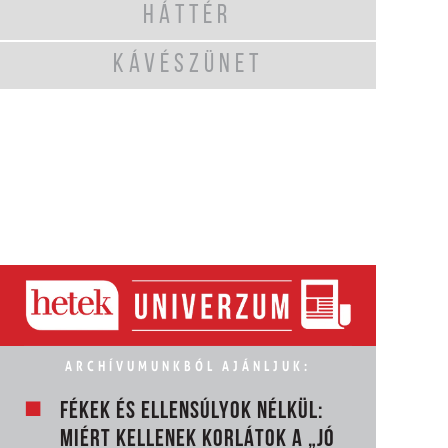
HÁTTÉR
KÁVÉSZÜNET
ARCHÍVUMUNKBÓL AJÁNLJUK:
FÉKEK ÉS ELLENSÚLYOK NÉLKÜL:
MIÉRT KELLENEK KORLÁTOK A „JÓ