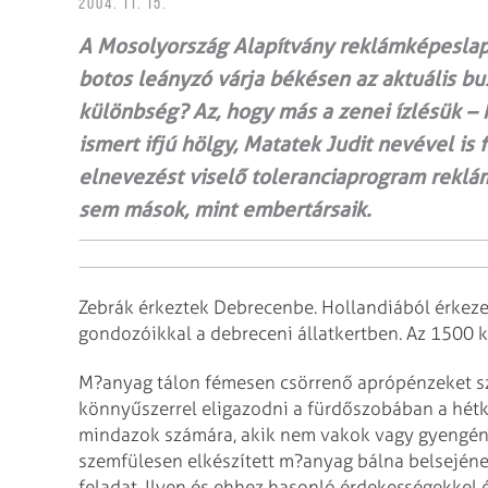
2004. 11. 15.
A Mosolyország Alapítvány reklámképeslap
botos leányzó várja békésen az aktuális bus
különbség? Az, hogy más a zenei ízlésük – 
ismert ifjú hölgy, Matatek Judit nevével is 
elnevezést viselő toleranciaprogram reklám
sem mások, mint embertársaik.
Zebrák érkeztek Debrecenbe. Hollandiából érkeze
gondozóikkal a debreceni állatkertben. Az 1500 kil
M?anyag tálon fémesen csörrenő aprópénzeket szám
könnyűszerrel eligazodni a fürdőszobában a hétk
mindazok számára, akik nem vakok vagy gyengén 
szemfülesen elkészített m?anyag bálna belsején
feladat. Ilyen és ehhez hasonló érdekességekkel 