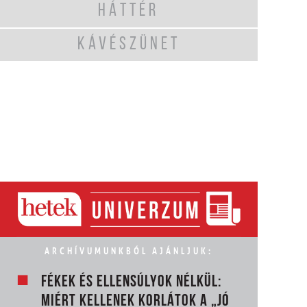
HÁTTÉR
KÁVÉSZÜNET
ARCHÍVUMUNKBÓL AJÁNLJUK:
FÉKEK ÉS ELLENSÚLYOK NÉLKÜL:
MIÉRT KELLENEK KORLÁTOK A „JÓ