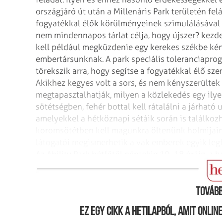
országjáró út után a Millenáris Park területén felá
fogyatékkal élők körülményeinek szimulálásával h
nem mindennapos tárlat célja, hogy újszer? kez
kell például megküzdenie egy kerekes székbe kény
embertársunknak. A park speciális toleranciapro
törekszik arra, hogy segítse a fogyatékkal élő sz
Akikhez kegyes volt a sors, és nem kényszerültek
megtapasztalhatják, milyen a közlekedés egy ilye
sötétségben, fehér bottal kell rátalálni a járható
amelyekkel a hétköznapi sétáik során is találkoz
koromsötétben kell magunkra öltenünk holmijainka
látogatói megismerhetik a vak emberek egyik legf
Az Ability Park hétfőtől péntekig 10–18 óráig, a 
350 forintos jegy ellenében várja a látogatókat 
Tovább
Ez egy cikk a hetilapból, amit onli