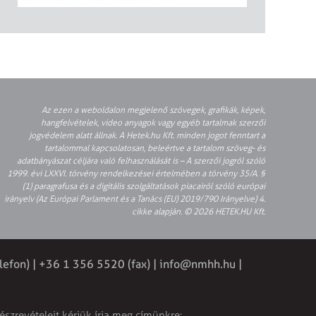
Az ezen a weboldalon megjelenő szövegek, grafikák, képek,
hangfelvételek, video anyagok vagy egyéb tartalmak szerzői
jogvédelem alatt állnak. A Hetek.hu Kft. minden jogot fenntart a
tartalommal kapcsolatosan, beleértve a tartalom szöveg- és
adatbányászat céljára való felhasználását is – A szerzői jogról szóló
1999. évi LXXVI. törvény rendelkezései értelmében a törvény 35/A. §
(1) paragrafusa és a digitális szolgáltatások piacairól szóló európai
irányelv (Az Európai Parlament és a Tanács (EU) 2019/790 Irányelve) 4.
cikke alapján. © 2026 HETEK.HU Kft.
lefon) | +36 1 356 5520 (fax) |
info@nmhh.hu
|
észrevételeit kérjük írja meg címünkre: