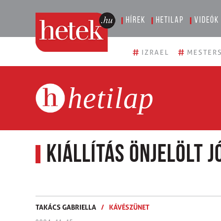
Hírek
Hetilap
Videók
#
#
IZRAEL
MESTERS
hetilap
Kiállítás önjelölt 
TAKÁCS GABRIELLA
/
KÁVÉSZÜNET