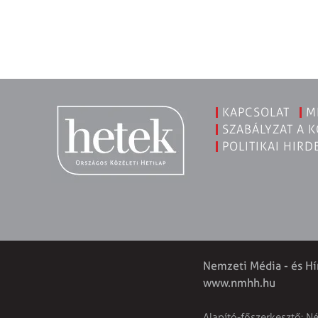
KAPCSOLAT
M
SZABÁLYZAT A 
POLITIKAI HIRD
Nemzeti Média - és Hí
www.nmhh.hu
Alapító-főszerkesztő: N