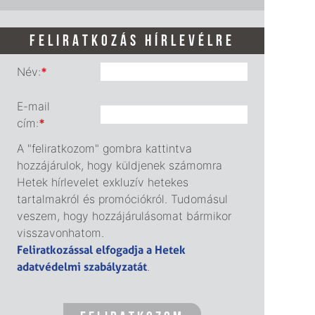
FELIRATKOZÁS HÍRLEVÉLRE
Név:
*
E-mail
cím:
*
A "feliratkozom" gombra kattintva
hozzájárulok, hogy küldjenek számomra
Hetek hírlevelet exkluzív hetekes
tartalmakról és promóciókról. Tudomásul
veszem, hogy hozzájárulásomat bármikor
visszavonhatom.
Feliratkozással elfogadja a Hetek
adatvédelmi szabályzatát
.