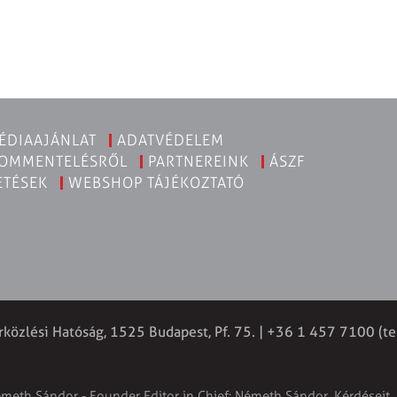
ÉDIAAJÁNLAT
ADATVÉDELEM
KOMMENTELÉSRŐL
PARTNEREINK
ÁSZF
ETÉSEK
WEBSHOP TÁJÉKOZTATÓ
rközlési Hatóság, 1525 Budapest, Pf. 75. | +36 1 457 7100 (te
émeth Sándor - Founder Editor in Chief: Németh Sándor. Kérdéseit, 