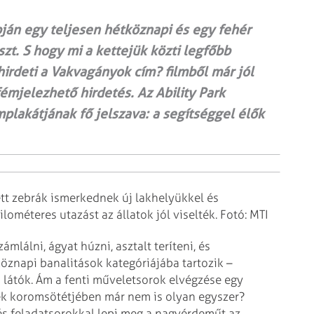
ján egy teljesen hétköznapi és egy fehér
zt. S hogy mi a kettejük közti legfőbb
hirdeti a Vakvagányok cím? filmből már jól
fémjelezhető hirdetés. Az Ability Park
plakátjának fő jelszava: a segítséggel élők
tt zebrák ismerkednek új lakhelyükkel és
ométeres utazást az állatok jól viselték. Fotó: MTI
lálni, ágyat húzni, asztalt teríteni, és
öznapi banalitások kategóriájába tartozik –
látók. Ám a fenti műveletsorok elvégzése egy
ek koromsötétjében már nem is olyan egyszer?
és feladatsorokkal lepi meg a nagyérdeműt az