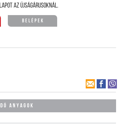
lapot az újságárusoknál.
Belépek
ÓDÓ ANYAGOK