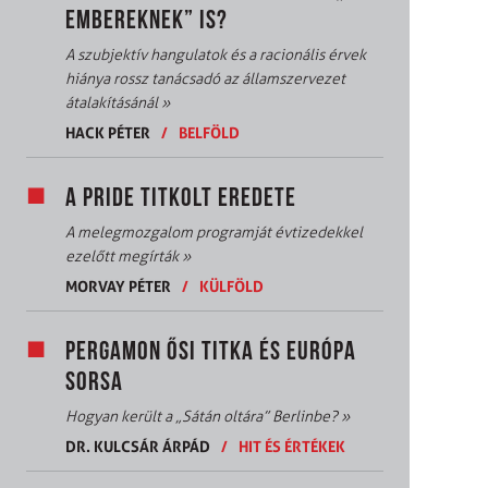
EMBEREKNEK” IS?
A szubjektív hangulatok és a racionális érvek
hiánya rossz tanácsadó az államszervezet
átalakításánál
»
HACK PÉTER
/
BELFÖLD
A PRIDE TITKOLT EREDETE
A melegmozgalom programját évtizedekkel
ezelőtt megírták
»
MORVAY PÉTER
/
KÜLFÖLD
PERGAMON ŐSI TITKA ÉS EURÓPA
SORSA
Hogyan került a „Sátán oltára” Berlinbe?
»
DR. KULCSÁR ÁRPÁD
/
HIT ÉS ÉRTÉKEK