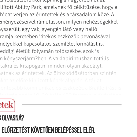
llított Ability Park, amelynek fő célkitűzése, hogy a
idat verjen az érintettek és a társadalom közé. A
deményezéseivel rámutasson, milyen nehézségekkel
szerült, egy vak, gyengén látó vagy halló
gramja keretében játékos eszközök bevonásával
emélyekkel kapcsolatos szemléletformálást is.
 eddigi életük folyamán tolószékbe, azok is
n kényszerjárm?ben. A vaklabirintusban totális
 utakra és kitapogatni minden olyan akadályt,
hatnak az érintettek. Az öltözködősátorban szintén
t az előre kihúzott képek alapján. A tárlat
ontosabb kommunikációs eszközét, a Braille-írást is.
hétvégén pedig 10–20 óráig 400 forintos, elővételben
egészen december elejéig.
 olvasná?
ne előfizetést követően belépéssel elér.