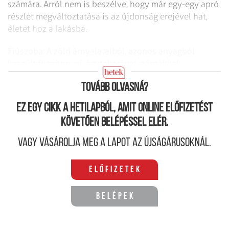
számára. Arról nem is beszélve, hogy már egy-egy apró
részlet megváltoztatása is az újdonság erejével hat,
életet hoz a lakásba.
Fiúszoba: A zöld árnyalataiból, azonos anyagból
készült függönnyel, ágytakaróval, párnákkal.
Egyszerűen praktikus
Tovább olvasná?
Ez egy cikk a hetilapból, amit online előfizetést
követően belépéssel elér.
Vagy vásárolja meg a lapot az újságárusoknál.
Előfizetek
Belépek