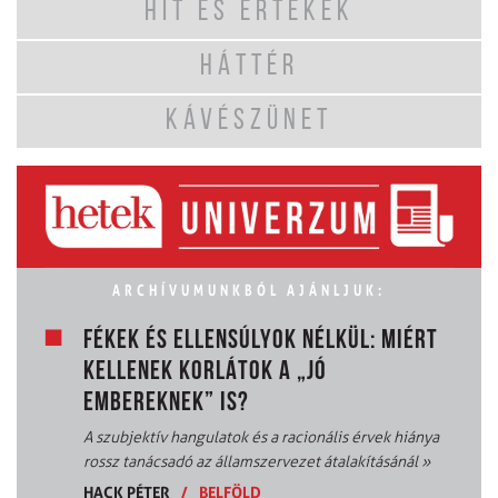
HIT ÉS ÉRTÉKEK
HÁTTÉR
KÁVÉSZÜNET
ARCHÍVUMUNKBÓL AJÁNLJUK:
FÉKEK ÉS ELLENSÚLYOK NÉLKÜL: MIÉRT
KELLENEK KORLÁTOK A „JÓ
EMBEREKNEK” IS?
A szubjektív hangulatok és a racionális érvek hiánya
rossz tanácsadó az államszervezet átalakításánál
»
HACK PÉTER
/
BELFÖLD