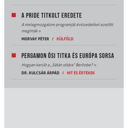
A PRIDE TITKOLT EREDETE
A melegmozgalom programját évtizedekkel ezelőtt
megírták
»
MORVAY PÉTER
/
KÜLFÖLD
PERGAMON ŐSI TITKA ÉS EURÓPA SORSA
Hogyan került a „Sátán oltára” Berlinbe?
»
DR. KULCSÁR ÁRPÁD
/
HIT ÉS ÉRTÉKEK