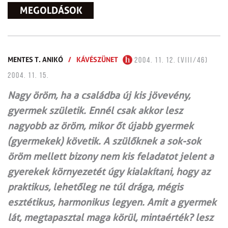
MEGOLDÁSOK
MENTES T. ANIKÓ
/
KÁVÉSZÜNET
2004. 11. 12. (VIII/46)
2004. 11. 15.
Nagy öröm, ha a családba új kis jövevény,
gyermek születik. Ennél csak akkor lesz
nagyobb az öröm, mikor őt újabb gyermek
(gyermekek) követik. A szülőknek a sok-sok
öröm mellett bizony nem kis feladatot jelent a
gyerekek környezetét úgy kialakítani, hogy az
praktikus, lehetőleg ne túl drága, mégis
esztétikus, harmonikus legyen. Amit a gyermek
lát, megtapasztal maga körül, mintaérték? lesz