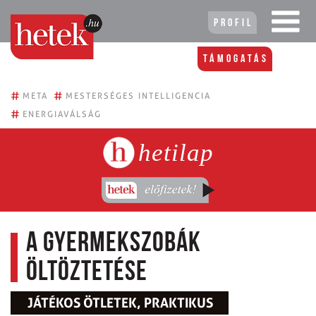
Profil
Támogatás
#
#
META
MESTERSÉGES INTELLIGENCIA
#
ENERGIAVÁLSÁG
hetilap
A gyermekszobák
öltöztetése
JÁTÉKOS ÖTLETEK, PRAKTIKUS