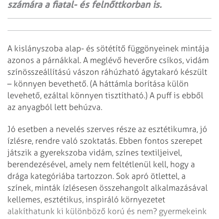
számára a fiatal- és felnőttkorban is.
A kislányszoba alap- és sötétítő függönyeinek mintája
azonos a párnákkal. A meglévő heverőre csíkos, vidám
színösszeállítású vászon ráhúzható ágytakaró készült
– könnyen bevethető. (A háttámla borítása külön
levehető, ezáltal könnyen tisztítható.) A puff is ebből
az anyagból lett behúzva.
Jó esetben a nevelés szerves része az esztétikumra, jó
ízlésre, rendre való szoktatás. Ebben fontos szerepet
játszik a gyerekszoba vidám, színes textiljeivel,
berendezésével, amely nem feltétlenül kell, hogy a
drága kategóriába tartozzon. Sok apró ötlettel, a
színek, minták ízlésesen
összehangolt alkalmazásával
kellemes, esztétikus, inspiráló környezetet
alakíthatunk ki különböző korú és nem? gyermekeink