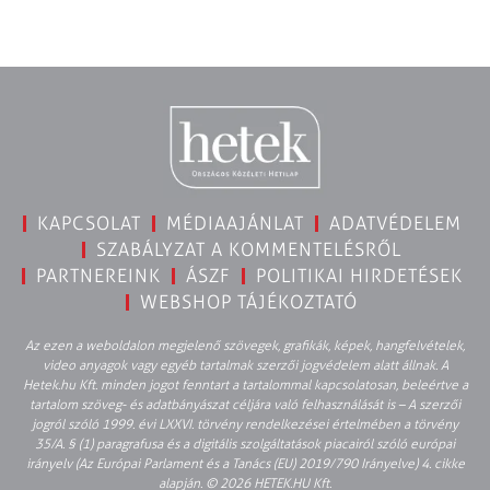
KAPCSOLAT
MÉDIAAJÁNLAT
ADATVÉDELEM
SZABÁLYZAT A KOMMENTELÉSRŐL
PARTNEREINK
ÁSZF
POLITIKAI HIRDETÉSEK
WEBSHOP TÁJÉKOZTATÓ
Az ezen a weboldalon megjelenő szövegek, grafikák, képek, hangfelvételek,
video anyagok vagy egyéb tartalmak szerzői jogvédelem alatt állnak. A
Hetek.hu Kft. minden jogot fenntart a tartalommal kapcsolatosan, beleértve a
tartalom szöveg- és adatbányászat céljára való felhasználását is – A szerzői
jogról szóló 1999. évi LXXVI. törvény rendelkezései értelmében a törvény
35/A. § (1) paragrafusa és a digitális szolgáltatások piacairól szóló európai
irányelv (Az Európai Parlament és a Tanács (EU) 2019/790 Irányelve) 4. cikke
alapján. © 2026 HETEK.HU Kft.