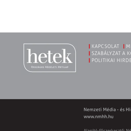
KAPCSOLAT
M
SZABÁLYZAT A 
POLITIKAI HIRD
Nemzeti Média - és Hí
www.nmhh.hu
Alapító-főszerkesztő: N