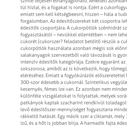
szinte teljesen elhanyagolható.
Amellett azonban,
túl hízlal, és a
fogakat is rontja. Ezért a cukorfog
emiatt sem kell kétségbeesni, hiszen – hála a t
forgalomban. Az édesítőszereket két csoportra le
édesítők csoportjára. A cukorpótlók
szénhidrát s
fogyasztásától –
nevükkel ellentétben – nem lehet
cukorét (cukorszer? feladatot betöltő részük a cu
cukorpótlók használata azonban mégis sok előnny
salakanyagok szervezetből való távozását is
gyors
intenzív édesítők
kategóriája. Ezekre egyaránt az
sokszorosa, amiből az is következik, hogy tömeg
eléréséhez. Emiatt a fogyókúrázók előszeretettel 
300-szor édesebb a cukornál. Szintetikus vegyüle
kesernyés, fémes íze van. Ez
azonban nem mindenki
különféle vizsgálatokat
is folytattak, melyek sorá
patkányok
kaptak szacharint rendkívül túladagol
levő édesítőszer-mennyiséget fogyasztana minden
rákkeltő hatását. Egy másik szer a ciklamát, mely
ízű, és a hőt is jobban bírja. A harmadik fajta
édesí