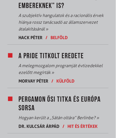
EMBEREKNEK” IS?
A szubjektív hangulatok és a racionális érvek
hiánya rossz tanácsadó az államszervezet
átalakításánál
»
HACK PÉTER
/
BELFÖLD
A PRIDE TITKOLT EREDETE
A melegmozgalom programját évtizedekkel
ezelőtt megírták
»
MORVAY PÉTER
/
KÜLFÖLD
PERGAMON ŐSI TITKA ÉS EURÓPA
SORSA
Hogyan került a „Sátán oltára” Berlinbe?
»
DR. KULCSÁR ÁRPÁD
/
HIT ÉS ÉRTÉKEK