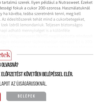
tartalmú szerek. Ilyen például a Nutrasweet. Ezeket
édességi fokuk a cukor 200-szorosa. Használatuknál
gy ha kávéba, teába szeretnénk tenni, meg
kell
. Az édesítőszerek tehát
mind a cukorbetegeket,
ízek ízéről
lemondaniuk. Teljesen biztonságos
napi
adható mennyiséget is a különféle
gügyi
Világszervezet (WHO) megállapította mindezek
gyik édesítőszer tájékoztatóján szerepel. Ez is 200-
etlen túllépné valaki ezt a határt, akkor sem történik
 olvasná?
ne előfizetést követően belépéssel elér.
lapot az újságárusoknál.
Belépek