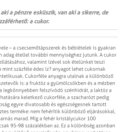
ki a pénzre esküszik, van aki a sikerre, de
záférhető: a cukor.
vele – a csecsemőtápszerek
és bébiételek is gyakran
 adag étellel
további mennyiséghez jutunk. A cukor
llátásához, valamint ízével sok ételünket teszi
b mint százféle édes íz? anyagot lehet cukornak
ntetikusak. Cukorféle anyagra utalnak a különböző
etevők is: a fruktóz a
gyümölcsökben és a mézben
a
legkönnyebben felszívódó szénhidrát, a laktóz a
hatására keletkező cukorféle, a szacharózt pedig
ság egyre divatosabb és egészségesnek tartott
tes terméke: nem fehérítik különböző eljárásokkal,
arnás marad. Míg a fehér kristálycukor
100
csak 95-98 százalékban az. Ez a
különbség azonban