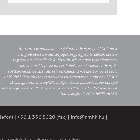
Az ezen a weboldalon megjelenő szövegek, grafikák, képek,
hangfelvételek, video anyagok vagy egyéb tartalmak szerzői
jogvédelem alatt állnak. A Hetek.hu Kft. minden jogot fenntart a
tartalommal kapcsolatosan, beleértve a tartalom szöveg- és
adatbányászat céljára való felhasználását is – A szerzői jogról szóló
1999. évi LXXVI. törvény rendelkezései értelmében a törvény 35/A. §
(1) paragrafusa és a digitális szolgáltatások piacairól szóló európai
irányelv (Az Európai Parlament és a Tanács (EU) 2019/790 Irányelve) 4.
cikke alapján. © 2026 HETEK.HU Kft.
lefon) | +36 1 356 5520 (fax) |
info@nmhh.hu
|
észrevételeit kérjük írja meg címünkre: