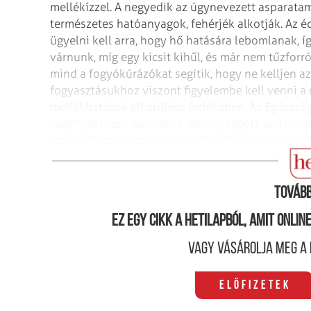
mellékízzel. A negyedik az úgynevezett
asparatam 
természetes hatóanyagok,
fehérjék alkotják. Az 
ügyelni
kell arra, hogy hő hatására lebomlanak, í
várnunk, míg egy kicsit kihűl, és már nem tűzforró
mind a fogyókúrázókat segítik, hogy ne kelljen az 
fogyasztásukhoz viszont figyelembe kell venni a 
mellékhatások elkerülése érdekében. Az Egészsé
"ady"-ját (napi maximális mennyiségét),
ami minde
szoros biztonsággal
van kikalkulálva, tehát ha vél
nagy baj.
Tovább
Ez egy cikk a hetilapból, amit onli
Vagy vásárolja meg a 
Előfizetek