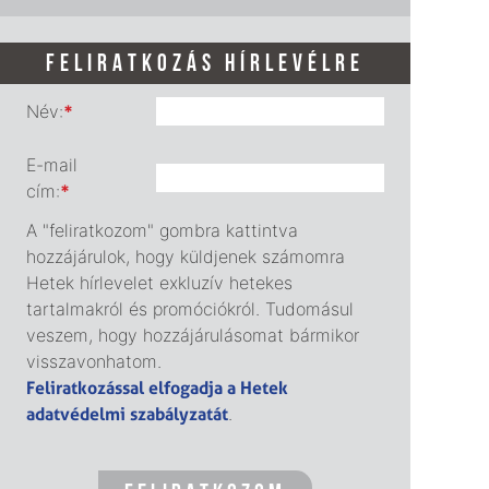
FELIRATKOZÁS HÍRLEVÉLRE
Név:
*
E-mail
cím:
*
A "feliratkozom" gombra kattintva
hozzájárulok, hogy küldjenek számomra
Hetek hírlevelet exkluzív hetekes
tartalmakról és promóciókról. Tudomásul
veszem, hogy hozzájárulásomat bármikor
visszavonhatom.
Feliratkozással elfogadja a Hetek
adatvédelmi szabályzatát
.