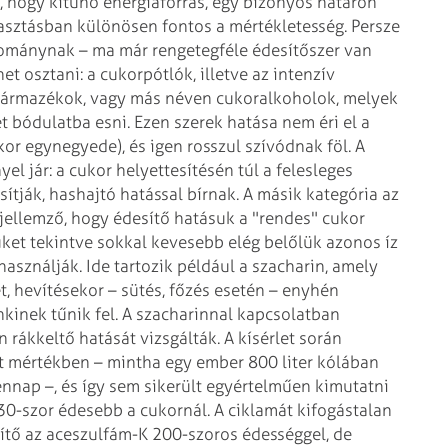
 hogy kitűnő energiaforrás, egy bizonyos határon
yasztásban különösen fontos a mértékletesség.
Persze
udománynak – ma már
rengetegféle édesítőszer van
het
osztani: a cukorpótlók, illetve az intenzív
zármazékok, vagy más néven cukoralkoholok, melyek
 bódulatba esni. Ezen szerek hatása nem éri el a
kor egynegyede), és igen rosszul
szívódnak föl. A
el jár: a cukor
helyettesítésén túl a felesleges
ítják, hashajtó hatással bírnak. A másik kategória az
 jellemző, hogy édesítő hatásuk a "rendes"
cukor
üket tekintve sokkal kevesebb elég
belőlük azonos íz
használják.
Ide tartozik például a szacharin, amely
t,
hevítésekor – sütés, főzés esetén – enyhén
nek tűnik fel. A szacharinnal kapcsolatban
n rákkeltő hatását vizsgálták. A kísérlet során
t mértékben – mintha egy ember 800 liter kólában
nap –, és így sem sikerült egyértelműen
kimutatni
 30-szor édesebb a
cukornál. A ciklamát kifogástalan
tő az aceszulfám-K 200-szoros édességgel, de