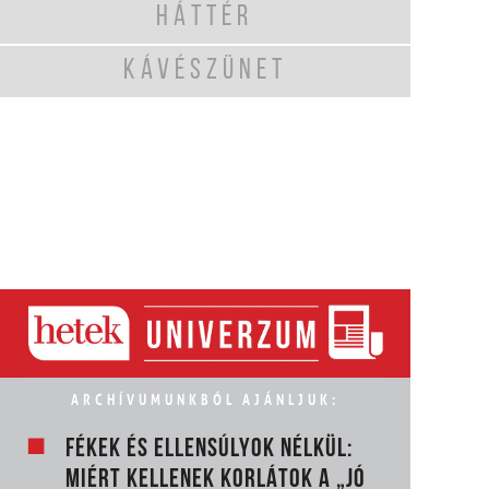
HÁTTÉR
KÁVÉSZÜNET
ARCHÍVUMUNKBÓL AJÁNLJUK:
FÉKEK ÉS ELLENSÚLYOK NÉLKÜL:
MIÉRT KELLENEK KORLÁTOK A „JÓ