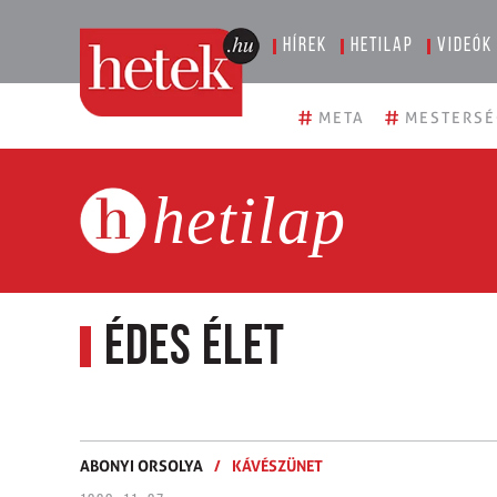
Hírek
Hetilap
Videók
#
#
META
MESTERSÉ
hetilap
Édes élet
ABONYI ORSOLYA
/
KÁVÉSZÜNET