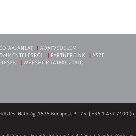
ÉDIAAJÁNLAT
ADATVÉDELEM
KOMMENTELÉSRŐL
PARTNEREINK
ÁSZF
ETÉSEK
WEBSHOP TÁJÉKOZTATÓ
rközlési Hatóság, 1525 Budapest, Pf. 75. | +36 1 457 7100 (te
émeth Sándor - Founder Editor in Chief: Németh Sándor. Kérdéseit, 