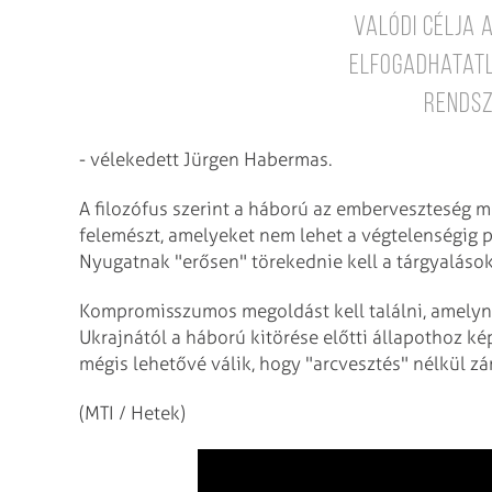
valódi célja
elfogadhatat
rends
- vélekedett Jürgen Habermas.
A filozófus szerint a háború az emberveszteség me
felemészt, amelyeket nem lehet a végtelenségig pó
Nyugatnak "erősen" törekednie kell a tárgyaláso
Kompromisszumos megoldást kell találni, amelyn
Ukrajnától a háború kitörése előtti állapothoz kép
mégis lehetővé válik, hogy "arcvesztés" nélkül zá
(MTI / Hetek)