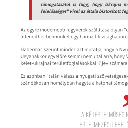
támogatásától is függ, hogy Ukrajna me
felelősséget" visel az általa biztosított f
Az egyre modernebb fegyverek szállítása olyan "d
átlendíthet bennünket egy harmadik világháború
Habermas szerint mindez azt mutatja, hogy a Ny
Ugyanakkor egyelőre semmi nem utal arra, hogy Vl
kelet-ukrajnai területfoglalásokkal Kijev számára
Ez azonban "talán válasz a nyugati szövetségese
szándékosan homályban hagyta a katonai támogatá
a kétértelműség 
értelmezési lehet