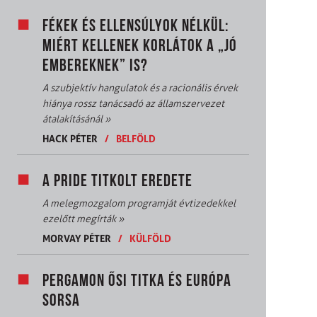
FÉKEK ÉS ELLENSÚLYOK NÉLKÜL:
MIÉRT KELLENEK KORLÁTOK A „JÓ
EMBEREKNEK” IS?
A szubjektív hangulatok és a racionális érvek
hiánya rossz tanácsadó az államszervezet
átalakításánál
»
HACK PÉTER
/
BELFÖLD
A PRIDE TITKOLT EREDETE
A melegmozgalom programját évtizedekkel
ezelőtt megírták
»
MORVAY PÉTER
/
KÜLFÖLD
PERGAMON ŐSI TITKA ÉS EURÓPA
SORSA