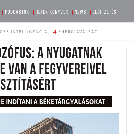
Podcastok
Hetek könyvek
News
Előfizetés
#
GES INTELLIGENCIA
ENERGIAVÁLSÁG
ozófus: a Nyugatnak
e van a fegyvereivel
usztításért
E INDÍTANI A BÉKETÁRGYALÁSOKAT