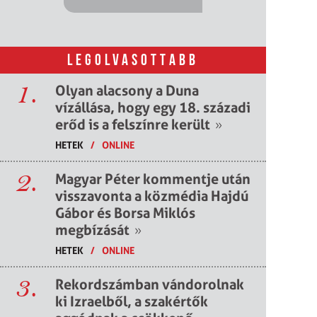
LEGOLVASOTTABB
1.
Olyan alacsony a Duna
vízállása, hogy egy 18. századi
erőd is a felszínre került
»
HETEK
/
ONLINE
2.
Magyar Péter kommentje után
visszavonta a közmédia Hajdú
Gábor és Borsa Miklós
megbízását
»
HETEK
/
ONLINE
3.
Rekordszámban vándorolnak
ki Izraelből, a szakértők