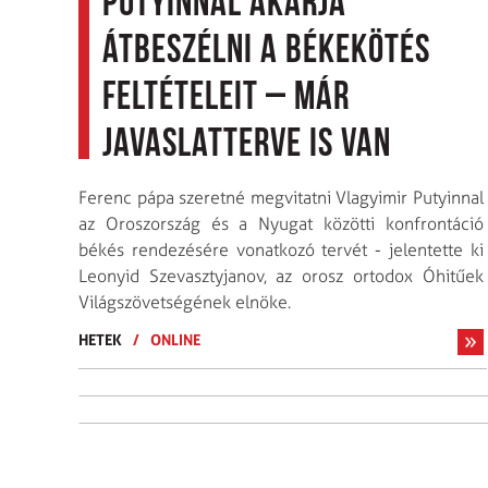
Putyinnal akarja
átbeszélni a békekötés
feltételeit – már
javaslatterve is van
Ferenc pápa szeretné megvitatni Vlagyimir Putyinnal
az Oroszország és a Nyugat közötti konfrontáció
békés rendezésére vonatkozó tervét - jelentette ki
Leonyid Szevasztyjanov, az orosz ortodox Óhitűek
Világszövetségének elnöke.
HETEK
/
ONLINE