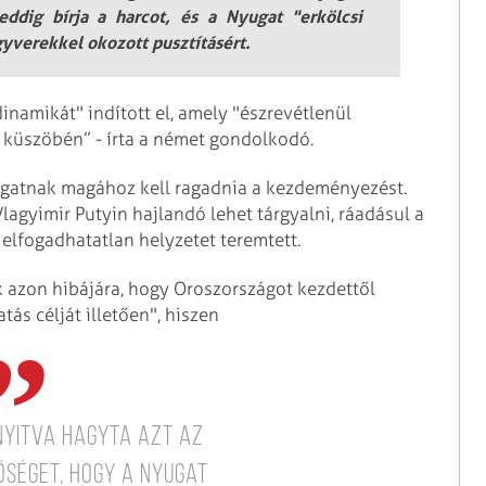
ddig bírja a harcot, és a Nyugat "erkölcsi
egyverekkel okozott pusztításért.
inamikát" indított el, amely "észrevétlenül
 küszöbén” - írta a német gondolkodó.
ugatnak magához kell ragadnia a kezdeményezést.
agyimir Putyin hajlandó lehet tárgyalni, ráadásul a
 elfogadhatatlan helyzetet teremtett.
k azon hibájára, hogy Oroszországot kezdettől
s célját illetően", hiszen
nyitva hagyta azt az
őséget, hogy a Nyugat