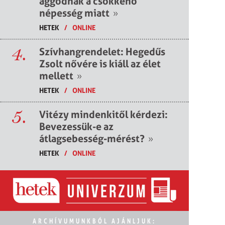
aggódnak a csökkenő
népesség miatt
»
HETEK
/
ONLINE
4.
Szívhangrendelet: Hegedűs
Zsolt nővére is kiáll az élet
mellett
»
HETEK
/
ONLINE
5.
Vitézy mindenkitől kérdezi:
Bevezessük-e az
átlagsebesség-mérést?
»
HETEK
/
ONLINE
ARCHÍVUMUNKBÓL AJÁNLJUK: