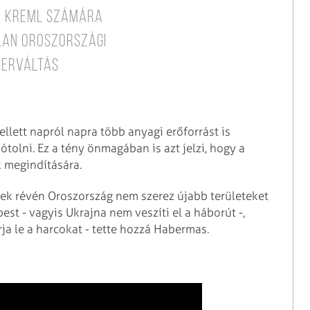
 a Kreml számára
lan oroszországi
zerváltás
llett napról napra több anyagi erőforrást is
tolni. Ez a tény önmagában is azt jelzi, hogy a
k megindítására.
ek révén Oroszország nem szerez újabb területeket
est - vagyis Ukrajna nem veszíti el a háborút -,
rja le a harcokat - tette hozzá Habermas.