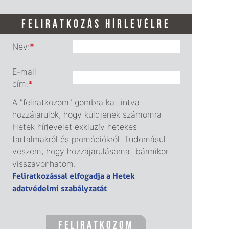
FELIRATKOZÁS HÍRLEVÉLRE
Név:
*
E-mail
cím:
*
A "feliratkozom" gombra kattintva
hozzájárulok, hogy küldjenek számomra
Hetek hírlevelet exkluzív hetekes
tartalmakról és promóciókról. Tudomásul
veszem, hogy hozzájárulásomat bármikor
visszavonhatom.
Feliratkozással elfogadja a Hetek
adatvédelmi szabályzatát
.