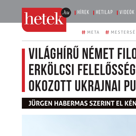
Hírek
Hetilap
Videók
#
#
META
MESTERSÉ
Világhírű német fil
erkölcsi felelősség
okozott ukrajnai p
JÜRGEN HABERMAS SZERINT EL KÉN