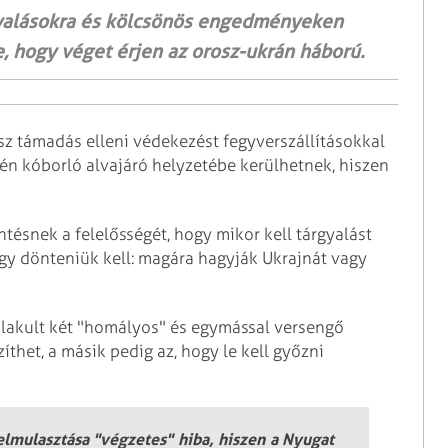
gyalásokra és kölcsönös engedményeken
, hogy véget érjen az orosz-ukrán háború.
osz támadás elleni védekezést fegyverszállításokkal
én kóborló alvajáró helyzetébe kerülhetnek, hiszen
ntésnek a felelősségét, hogy mikor kell tárgyalást
ogy dönteniük kell: magára hagyják Ukrajnát vagy
ialakult két "homályos" és egymással versengő
thet, a másik pedig az, hogy le kell győzni
lmulasztása "végzetes" hiba, hiszen a Nyugat