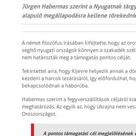
Jürgen Habermas szerint a Nyugatnak tár
alapuló megállapodásra kellene törekednie
A német filozófus írásában kifejtette, hogy az or
segítő nyugati országok könnyen a szakadék szél
nem határozták meg a támogatás pontos célját.
Tekintettel arra, hogy Kijevre helyezik annak a dö
kezdeni a harcok lezárásáról, így előfordulhat, h
bekapcsolódnak a háborúba.
Habermas szerint a fegyverszállítások céljáról k
meghatározás. Az egyik az, hogy Ukrajna nem veszí
Oroszországot.
A pontos támogatási cél megjelölésének e