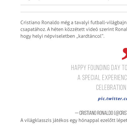
Cristiano Ronaldo még a tavalyi futball-világbajn
csapatához. A héten közzétett videó szerint Rona
hogy helyi népviseletben „kardtáncol”.
Happy founding day t
a special experienc
celebration
pic.twitter
— Cristiano Ronaldo (@Cris
A világklasszis játékos egy hónappal ezelőtt lépe