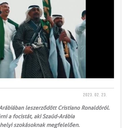
2023. 02. 23.
Arábiában leszerződött Cristiano Ronaldóról.
ni a focistát, aki Szaúd-Arábia
 helyi szokásoknak megfelelően.