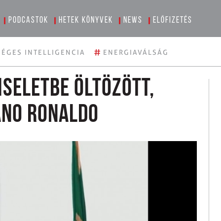
Podcastok
Hetek könyvek
News
Előfizetés
#
ÉGES INTELLIGENCIA
ENERGIAVÁLSÁG
iseletbe öltözött,
ano Ronaldo