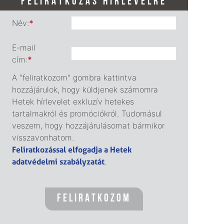
FELIRATKOZÁS HÍRLEVÉLRE
Név:
*
E-mail
cím:
*
A "feliratkozom" gombra kattintva
hozzájárulok, hogy küldjenek számomra
Hetek hírlevelet exkluzív hetekes
tartalmakról és promóciókról. Tudomásul
veszem, hogy hozzájárulásomat bármikor
visszavonhatom.
Feliratkozással elfogadja a Hetek
adatvédelmi szabályzatát
.