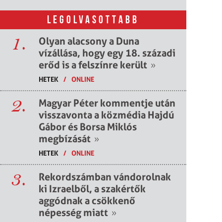
LEGOLVASOTTABB
1.
Olyan alacsony a Duna
vízállása, hogy egy 18. századi
erőd is a felszínre került
»
HETEK
/
ONLINE
2.
Magyar Péter kommentje után
visszavonta a közmédia Hajdú
Gábor és Borsa Miklós
megbízását
»
HETEK
/
ONLINE
3.
Rekordszámban vándorolnak
ki Izraelből, a szakértők
aggódnak a csökkenő
népesség miatt
»