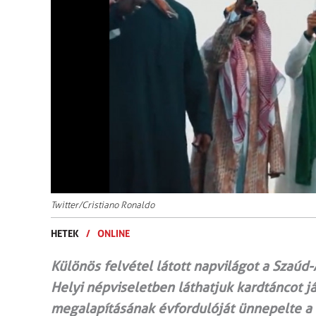
Twitter/Cristiano Ronaldo
HETEK
/
ONLINE
Különös felvétel látott napvilágot a Szaúd-
Helyi népviseletben láthatjuk kardtáncot jár
megalapításának évfordulóját ünnepelte a