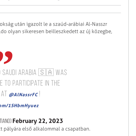
okság után igazolt le a szaúd-arábiai Al-Nasszr
ldo olyan sikeresen beilleszkedett az új közegbe,
o Saudi Arabia 🇸🇦
Was
e to participate in the
 at
!
@AlNassrFC
.com/1SHbmHyuez
February 22, 2023
tiano)
tt pályára első alkalommal a csapatban.