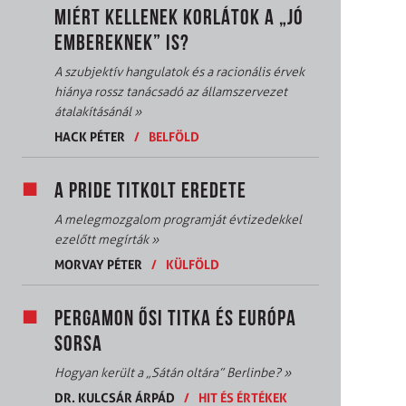
MIÉRT KELLENEK KORLÁTOK A „JÓ
EMBEREKNEK” IS?
A szubjektív hangulatok és a racionális érvek
hiánya rossz tanácsadó az államszervezet
átalakításánál
»
HACK PÉTER
/
BELFÖLD
A PRIDE TITKOLT EREDETE
A melegmozgalom programját évtizedekkel
ezelőtt megírták
»
MORVAY PÉTER
/
KÜLFÖLD
PERGAMON ŐSI TITKA ÉS EURÓPA
SORSA
Hogyan került a „Sátán oltára” Berlinbe?
»
DR. KULCSÁR ÁRPÁD
/
HIT ÉS ÉRTÉKEK