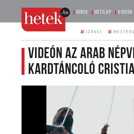
Hírek
Hetilap
Videók
#
#
IZRAEL
MESTERS
Videón az arab népv
kardtáncoló Cristi