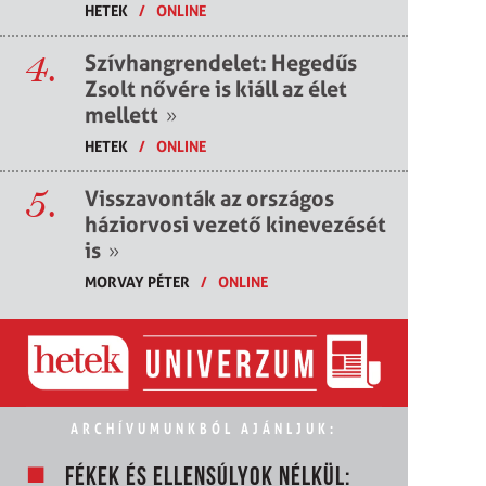
HETEK
/
ONLINE
4.
Szívhangrendelet: Hegedűs
Zsolt nővére is kiáll az élet
mellett
»
HETEK
/
ONLINE
5.
Visszavonták az országos
háziorvosi vezető kinevezését
is
»
MORVAY PÉTER
/
ONLINE
ARCHÍVUMUNKBÓL AJÁNLJUK:
FÉKEK ÉS ELLENSÚLYOK NÉLKÜL: