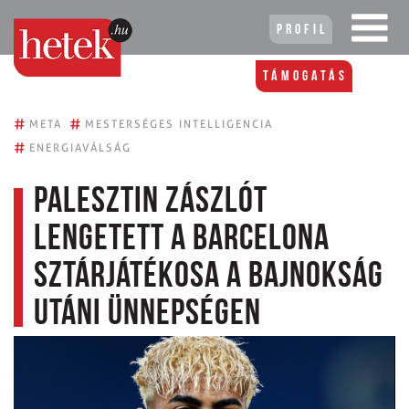
Profil
Támogatás
#
#
META
MESTERSÉGES INTELLIGENCIA
#
ENERGIAVÁLSÁG
Palesztin zászlót
lengetett a Barcelona
sztárjátékosa a bajnokság
utáni ünnepségen