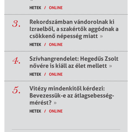
HETEK
/
ONLINE
3.
Rekordszámban vándorolnak ki
Izraelből, a szakértők aggódnak a
csökkenő népesség miatt
»
HETEK
/
ONLINE
4.
Szívhangrendelet: Hegedűs Zsolt
nővére is kiáll az élet mellett
»
HETEK
/
ONLINE
5.
Vitézy mindenkitől kérdezi:
Bevezessük-e az átlagsebesség-
mérést?
»
HETEK
/
ONLINE