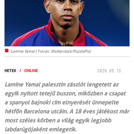
Lamine Yamal ( Forrás: Shutterstock/PuzzlePix)
HETEK
/
ONLINE
2026. 05. 13.
Lamine Yamal palesztin zászlót lengetett az
egyik nyitott tetejű buszon, miközben a csapat
a spanyol bajnoki cím elnyerését ünnepelte
hétfőn Barcelona utcáin. A 18 éves játékost már
most széles körben a világ egyik legjobb
labdarúgójaként emlegetik.