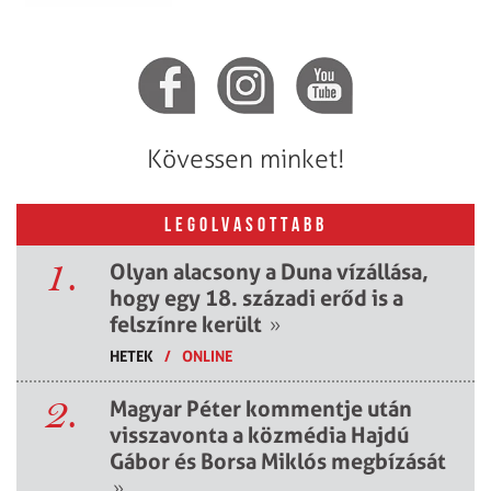
Kövessen minket!
LEGOLVASOTTABB
1.
Olyan alacsony a Duna vízállása,
hogy egy 18. századi erőd is a
felszínre került
»
HETEK
/
ONLINE
2.
Magyar Péter kommentje után
visszavonta a közmédia Hajdú
Gábor és Borsa Miklós megbízását
»