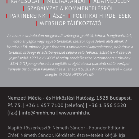
KAPCSOLAT
MÉDIAAJÁNLAT
ADATVÉDELEM
SZABÁLYZAT A KOMMENTELÉSRŐL
PARTNEREINK
ÁSZF
POLITIKAI HIRDETÉSEK
WEBSHOP TÁJÉKOZTATÓ
Az ezen a weboldalon megjelenő szövegek, grafikák, képek, hangfelvételek,
video anyagok vagy egyéb tartalmak szerzői jogvédelem alatt állnak. A
Hetek.hu Kft. minden jogot fenntart a tartalommal kapcsolatosan, beleértve a
tartalom szöveg- és adatbányászat céljára való felhasználását is – A szerzői
jogról szóló 1999. évi LXXVI. törvény rendelkezései értelmében a törvény
35/A. § (1) paragrafusa és a digitális szolgáltatások piacairól szóló európai
irányelv (Az Európai Parlament és a Tanács (EU) 2019/790 Irányelve) 4. cikke
alapján. © 2026 HETEK.HU Kft.
Nemzeti Média - és Hírközlési Hatóság, 1525 Budapest,
Pf. 75. | +36 1 457 7100 (telefon) | +36 1 356 5520
(fax) |
info@nmhh.hu
| www.nmhh.hu
Alapító-főszerkesztő: Németh Sándor - Founder Editor in
Chief: Németh Sándor. Kérdéseit, észrevételeit kérjük írja