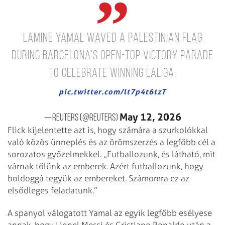
Lamine Yamal waved a Palestinian flag
during Barcelona's open-top victory parade
to celebrate winning LaLiga.
pic.twitter.com/lt7p4t6tzT
May 12, 2026
— Reuters (@Reuters)
Flick kijelentette azt is, hogy számára a szurkolókkal
való közös ünneplés és az örömszerzés a legfőbb cél a
sorozatos győzelmekkel. „Futballozunk, és látható, mit
várnak tőlünk az emberek. Azért futballozunk, hogy
boldoggá tegyük az embereket. Számomra ez az
elsődleges feladatunk.”
A spanyol válogatott Yamal az egyik legfőbb esélyese
annak, hogy Lionel Messi és Cristiano Ronaldo után a