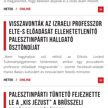
is megjelentek, hogy békésen álljanak ki a zsidó állam mellett.
HETEK
/
ONLINE
Visszavonták az izraeli professzor
ELTE-s előadását ellehetetlenítő
palesztinpárti hallgató
ösztöndíját
„Nem hagyhatjuk szó nélkül az Eötvös Loránd
Tudományegyetemen történteket, amikor egy jeruzsálemi
professzor előadását megzavarták” – üzente Facebook-oldalán
Hankó Balázs kultúráért és innovációért felelős miniszter.
HETEK
/
ONLINE
Palesztinpárti tüntető fejezhette
le a „kis Jézust” a brüsszeli