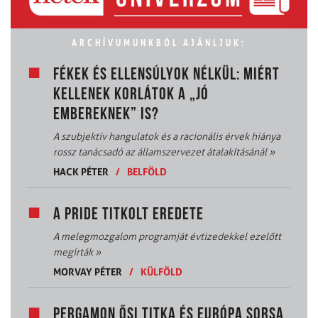
ARCHÍVUMUNKBÓL AJÁNLJUK:
FÉKEK ÉS ELLENSÚLYOK NÉLKÜL: MIÉRT
KELLENEK KORLÁTOK A „JÓ
EMBEREKNEK” IS?
A szubjektív hangulatok és a racionális érvek hiánya
rossz tanácsadó az államszervezet átalakításánál
»
HACK PÉTER
/
BELFÖLD
A PRIDE TITKOLT EREDETE
A melegmozgalom programját évtizedekkel ezelőtt
megírták
»
MORVAY PÉTER
/
KÜLFÖLD
PERGAMON ŐSI TITKA ÉS EURÓPA SORSA