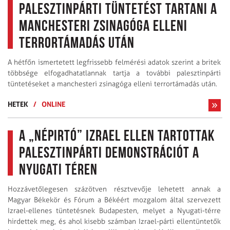
palesztinpárti tüntetést tartani a
manchesteri zsinagóga elleni
terrortámadás után
A hétfőn ismertetett legfrissebb felmérési adatok szerint a britek
többsége elfogadhatatlannak tartja a további palesztinpárti
tüntetéseket a manchesteri zsinagóga elleni terrortámadás után.
HETEK
/
ONLINE
A „népirtó” Izrael ellen tartottak
palesztinpárti demonstrációt a
Nyugati téren
Hozzávetőlegesen százötven résztvevője lehetett annak a
Magyar Békekör és Fórum a Békéért mozgalom által szervezett
Izrael-ellenes tüntetésnek Budapesten, melyet a Nyugati-térre
hirdettek meg, és ahol kisebb számban Izrael-párti ellentüntetők