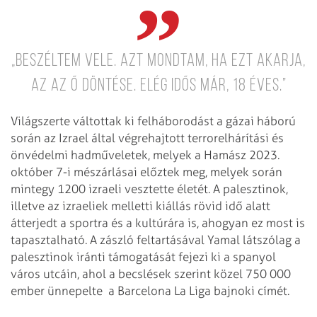
„Beszéltem vele. Azt mondtam, ha ezt akarja,
az az ő döntése. Elég idős már, 18 éves.”
Világszerte váltottak ki felháborodást a gázai háború
során az Izrael által végrehajtott terrorelhárítási és
önvédelmi hadműveletek, melyek a Hamász 2023.
október 7-i mészárlásai előztek meg, melyek során
mintegy 1200 izraeli vesztette életét. A palesztinok,
illetve az izraeliek melletti kiállás rövid idő alatt
átterjedt a sportra és a kultúrára is, ahogyan ez most is
tapasztalható. A zászló feltartásával Yamal látszólag a
palesztinok iránti támogatását fejezi ki a spanyol
város utcáin, ahol a becslések szerint közel 750 000
ember ünnepelte a Barcelona La Liga bajnoki címét.