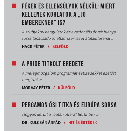
FÉKEK ÉS ELLENSÚLYOK NÉLKÜL: MIÉRT
KELLENEK KORLÁTOK A „JÓ
EMBEREKNEK” IS?
A szubjektív hangulatok és a racionális érvek hiánya
rossz tanácsadó az államszervezet átalakításánál
»
HACK PÉTER
/
BELFÖLD
A PRIDE TITKOLT EREDETE
A melegmozgalom programját évtizedekkel ezelőtt
megírták
»
MORVAY PÉTER
/
KÜLFÖLD
PERGAMON ŐSI TITKA ÉS EURÓPA SORSA
Hogyan került a „Sátán oltára” Berlinbe?
»
DR. KULCSÁR ÁRPÁD
/
HIT ÉS ÉRTÉKEK