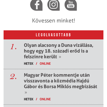
Kövessen minket!
LEGOLVASOTTABB
1.
Olyan alacsony a Duna vízállása,
hogy egy 18. századi erőd is a
felszínre került
»
HETEK
/
ONLINE
2.
Magyar Péter kommentje után
visszavonta a közmédia Hajdú
Gábor és Borsa Miklós megbízását
»
HETEK
/
ONLINE