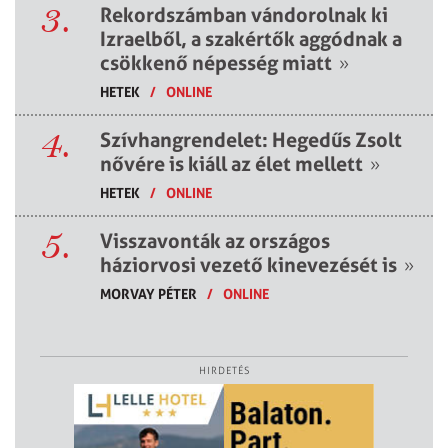
3.
Rekordszámban vándorolnak ki
Izraelből, a szakértők aggódnak a
csökkenő népesség miatt
»
HETEK
/
ONLINE
4.
Szívhangrendelet: Hegedűs Zsolt
nővére is kiáll az élet mellett
»
HETEK
/
ONLINE
5.
Visszavonták az országos
háziorvosi vezető kinevezését is
»
MORVAY PÉTER
/
ONLINE
HIRDETÉS