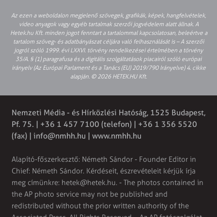
Az ezen a weboldalon megjelenő szövegek, grafikák, képek, hangfelvételek,
video anyagok vagy egyéb tartalmak szerzői jogvédelem alatt állnak. A
Hetek.hu Kft. minden jogot fenntart a tartalommal kapcsolatosan, beleértve a
tartalom szöveg- és adatbányászat céljára való felhasználását is – A szerzői
jogról szóló 1999. évi LXXVI. törvény rendelkezései értelmében a törvény
35/A. § (1) paragrafusa és a digitális szolgáltatások piacairól szóló európai
irányelv (Az Európai Parlament és a Tanács (EU) 2019/790 Irányelve) 4. cikke
alapján. © 2026 HETEK.HU Kft.
Nemzeti Média - és Hírközlési Hatóság, 1525 Budapest,
Pf. 75. | +36 1 457 7100 (telefon) | +36 1 356 5520
(fax) |
info@nmhh.hu
| www.nmhh.hu
Alapító-főszerkesztő: Németh Sándor - Founder Editor in
Chief: Németh Sándor. Kérdéseit, észrevételeit kérjük írja
meg címünkre:
hetek@hetek.hu
. - The photos contained in
the AP photo service may not be published and
redistributed without the prior written authority of the