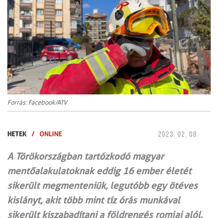
Forrás: Facebook/ATV
HETEK
/
ONLINE
2023. 02. 08.
A Törökországban tartózkodó magyar
mentőalakulatoknak eddig 16 ember életét
sikerült megmenteniük, legutóbb egy ötéves
kislányt, akit több mint tíz órás munkával
sikerült kiszabadítani a földrengés romjai alól.