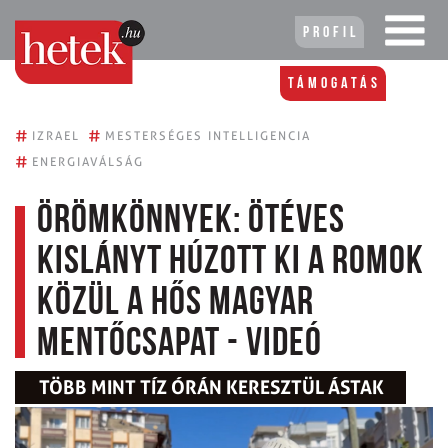
Profil
Támogatás
#
#
IZRAEL
MESTERSÉGES INTELLIGENCIA
#
ENERGIAVÁLSÁG
Örömkönnyek: ötéves
kislányt húzott ki a romok
közül a hős magyar
mentőcsapat - videó
TÖBB MINT TÍZ ÓRÁN KERESZTÜL ÁSTAK