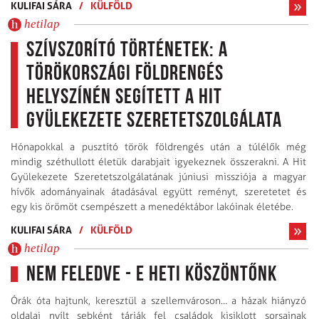
KULIFAI SÁRA
/
KÜLFÖLD
hetilap
Szívszorító történetek: a
törökországi földrengés
helyszínén segített a Hit
Gyülekezete Szeretetszolgálata
Hónapokkal a pusztító török földrengés után a túlélők még
mindig széthullott életük darabjait igyekeznek összerakni. A Hit
Gyülekezete Szeretetszolgálatá­nak júniusi missziója a magyar
hívők adományainak átadásával együtt reményt, szeretetet és
egy kis örömöt csempészett a menedéktábor lakóinak életébe.
KULIFAI SÁRA
/
KÜLFÖLD
hetilap
Nem feledve - E heti köszöntőnk
Órák óta hajtunk, keresztül a szellemvároson… a házak hiányzó
oldalai nyílt sebként tárják fel családok kisiklott sorsainak