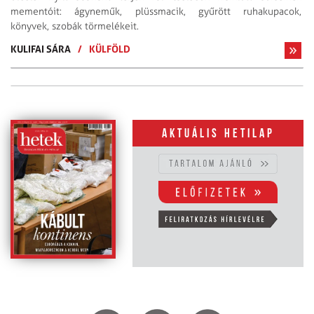
mementóit: ágyneműk, plüssmacik, gyűrött ruhakupacok,
könyvek, szobák törmelékeit.
KULIFAI SÁRA
/
KÜLFÖLD
Aktuális hetilap