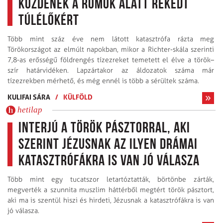
küzdenek a romok alatt rekedt
túlélőkért
Több mint száz éve nem látott katasztrófa rázta meg
Törökországot az elmúlt napokban, mikor a Richter-skála szerinti
7,8-as erősségű földrengés tízezreket temetett el élve a török–
szír határvidéken. Lapzártakor az áldozatok száma már
tízezrekben mérhető, és még ennél is több a sérültek száma.
KULIFAI SÁRA
/
KÜLFÖLD
hetilap
Interjú a török pásztorral, aki
szerint Jézusnak az ilyen drámai
katasztrófákra is van jó válasza
Több mint egy tucatszor letartóztatták, börtönbe zárták,
megverték a szunnita muszlim háttérből megtért török pásztort,
aki ma is szentül hiszi és hirdeti, Jézusnak a katasztrófákra is van
jó válasza.