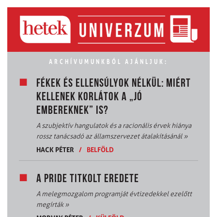
ARCHÍVUMUNKBÓL AJÁNLJUK:
FÉKEK ÉS ELLENSÚLYOK NÉLKÜL: MIÉRT
KELLENEK KORLÁTOK A „JÓ
EMBEREKNEK” IS?
A szubjektív hangulatok és a racionális érvek hiánya
rossz tanácsadó az államszervezet átalakításánál
»
HACK PÉTER
/
BELFÖLD
A PRIDE TITKOLT EREDETE
A melegmozgalom programját évtizedekkel ezelőtt
megírták
»