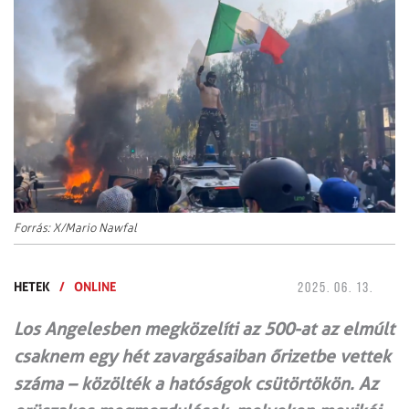
Forrás: X/Mario Nawfal
HETEK
/
ONLINE
2025. 06. 13.
Los Angelesben megközelíti az 500-at az elmúlt
csaknem egy hét zavargásaiban őrizetbe vettek
száma – közölték a hatóságok csütörtökön. Az