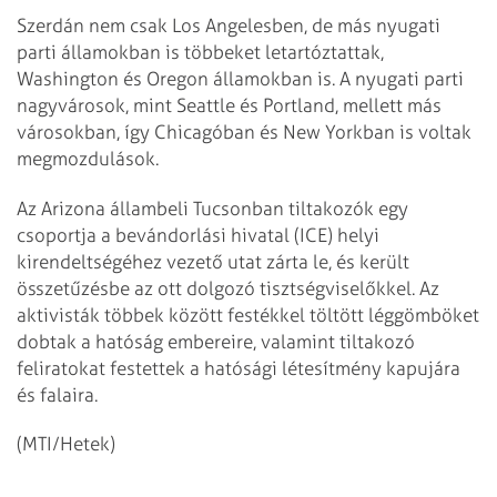
Szerdán nem csak Los Angelesben, de más nyugati
parti államokban is többeket letartóztattak,
Washington és Oregon államokban is. A nyugati parti
nagyvárosok, mint Seattle és Portland, mellett más
városokban, így Chicagóban és New Yorkban is voltak
megmozdulások.
Az Arizona állambeli Tucsonban tiltakozók egy
csoportja a bevándorlási hivatal (ICE) helyi
kirendeltségéhez vezető utat zárta le, és került
összetűzésbe az ott dolgozó tisztségviselőkkel. Az
aktivisták többek között festékkel töltött léggömböket
dobtak a hatóság embereire, valamint tiltakozó
feliratokat festettek a hatósági létesítmény kapujára
és falaira.
(MTI/Hetek)