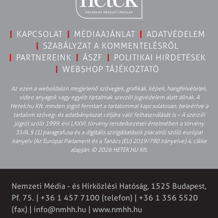
KAPCSOLAT
MÉDIAAJÁNLAT
ADATVÉDELEM
SZABÁLYZAT A KOMMENTELÉSRŐL
PARTNEREINK
ÁSZF
POLITIKAI HIRDETÉSEK
WEBSHOP TÁJÉKOZTATÓ
Az ezen a weboldalon megjelenő szövegek, grafikák, képek, hangfelvételek,
video anyagok vagy egyéb tartalmak szerzői jogvédelem alatt állnak. A
Hetek.hu Kft. minden jogot fenntart a tartalommal kapcsolatosan, beleértve a
tartalom szöveg- és adatbányászat céljára való felhasználását is – A szerzői
jogról szóló 1999. évi LXXVI. törvény rendelkezései értelmében a törvény
35/A. § (1) paragrafusa és a digitális szolgáltatások piacairól szóló európai
irányelv (Az Európai Parlament és a Tanács (EU) 2019/790 Irányelve) 4. cikke
alapján. © 2026 HETEK.HU Kft.
Nemzeti Média - és Hírközlési Hatóság, 1525 Budapest,
Pf. 75. | +36 1 457 7100 (telefon) | +36 1 356 5520
(fax) |
info@nmhh.hu
| www.nmhh.hu