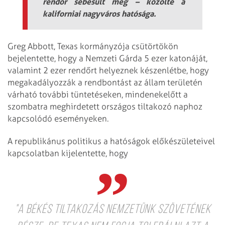
rendőr sebesült meg – közölte a
kaliforniai nagyváros hatósága.
Greg Abbott, Texas kormányzója csütörtökön
bejelentette, hogy a Nemzeti Gárda 5 ezer katonáját,
valamint 2 ezer rendőrt helyeznek készenlétbe, hogy
megakadályozzák a rendbontást az állam területén
várható további tüntetéseken, mindenekelőtt a
szombatra meghirdetett országos tiltakozó naphoz
kapcsolódó eseményeken.
A republikánus politikus a hatóságok előkészületeivel
kapcsolatban kijelentette, hogy
"a békés tiltakozás nemzetünk szövetének