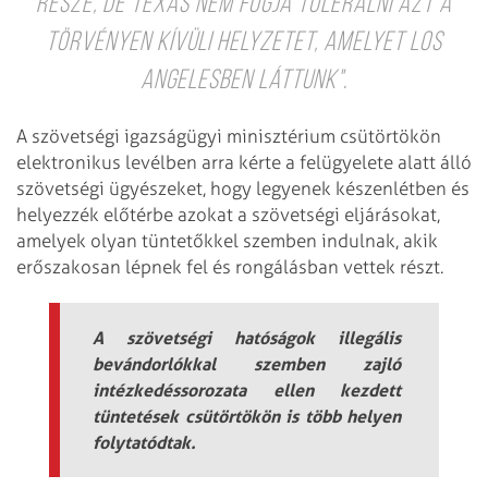
része, de Texas nem fogja tolerálni azt a
törvényen kívüli helyzetet, amelyet Los
Angelesben láttunk".
A szövetségi igazságügyi minisztérium csütörtökön
elektronikus levélben arra kérte a felügyelete alatt álló
szövetségi ügyészeket, hogy legyenek készenlétben és
helyezzék előtérbe azokat a szövetségi eljárásokat,
amelyek olyan tüntetőkkel szemben indulnak, akik
erőszakosan lépnek fel és rongálásban vettek részt.
A szövetségi hatóságok illegális
bevándorlókkal szemben zajló
intézkedéssorozata ellen kezdett
tüntetések csütörtökön is több helyen
folytatódtak.