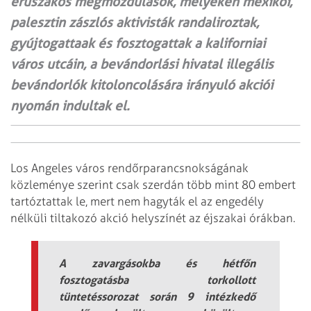
erüszakos megmozdulások, melyeken mexikói,
palesztin zászlós aktivisták randaliroztak,
gyújtogattaak és fosztogattak a kaliforniai
város utcáin, a bevándorlási hivatal illegális
bevándorlók kitoloncolására irányuló akciói
nyomán indultak el.
Los Angeles város rendőrparancsnokságának
közleménye szerint csak szerdán több mint 80 embert
tartóztattak le, mert nem hagyták el az engedély
nélküli tiltakozó akció helyszínét az éjszakai órákban.
A zavargásokba és hétfőn
fosztogatásba torkollott
tüntetéssorozat során 9 intézkedő