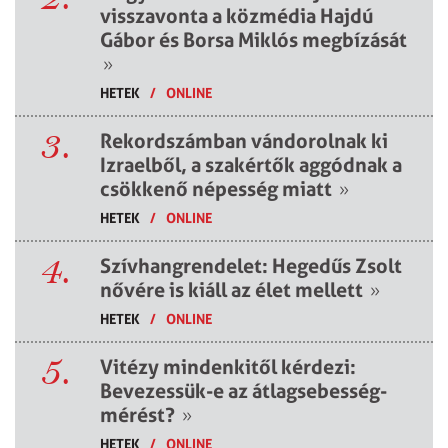
visszavonta a közmédia Hajdú
Gábor és Borsa Miklós megbízását
»
HETEK
/
ONLINE
3.
Rekordszámban vándorolnak ki
Izraelből, a szakértők aggódnak a
csökkenő népesség miatt
»
HETEK
/
ONLINE
4.
Szívhangrendelet: Hegedűs Zsolt
nővére is kiáll az élet mellett
»
HETEK
/
ONLINE
5.
Vitézy mindenkitől kérdezi:
Bevezessük-e az átlagsebesség-
mérést?
»
HETEK
/
ONLINE