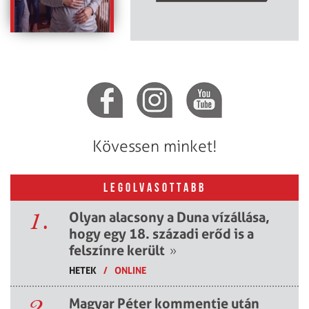
Kövessen minket!
LEGOLVASOTTABB
1.
Olyan alacsony a Duna vízállása,
hogy egy 18. századi erőd is a
felszínre került
»
HETEK
/
ONLINE
2.
Magyar Péter kommentje után