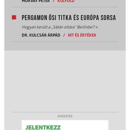
MORVAY PÉTER
/
KÜLFÖLD
PERGAMON ŐSI TITKA ÉS EURÓPA SORSA
Hogyan került a „Sátán oltára” Berlinbe?
»
DR. KULCSÁR ÁRPÁD
/
HIT ÉS ÉRTÉKEK
HIRDETÉS