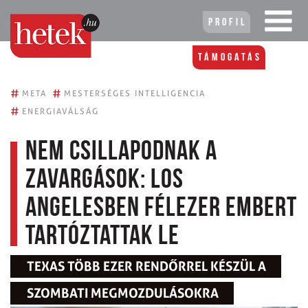
Profil
Támogatás
#
#
META
MESTERSÉGES INTELLIGENCIA
#
ENERGIAVÁLSÁG
Nem csillapodnak a
zavargások: Los
Angelesben félezer embert
tartóztattak le
TEXAS TÖBB EZER RENDŐRREL KÉSZÜL A
SZOMBATI MEGMOZDULÁSOKRA