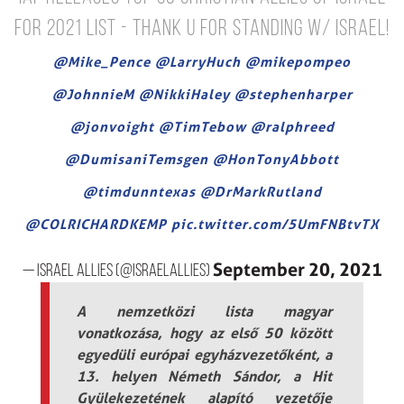
for 2021 List - Thank u for standing w/ Israel!
@Mike_Pence
@LarryHuch
@mikepompeo
@JohnnieM
@NikkiHaley
@stephenharper
@jonvoight
@TimTebow
@ralphreed
@DumisaniTemsgen
@HonTonyAbbott
@timdunntexas
@DrMarkRutland
@COLRICHARDKEMP
pic.twitter.com/5UmFNBtvTX
September 20, 2021
— Israel Allies (@IsraelAllies)
A nemzetközi lista magyar
vonatkozása, hogy az első 50 között
egyedüli európai egyházvezetőként, a
13. helyen Németh Sándor, a Hit
Gyülekezetének alapító vezetője