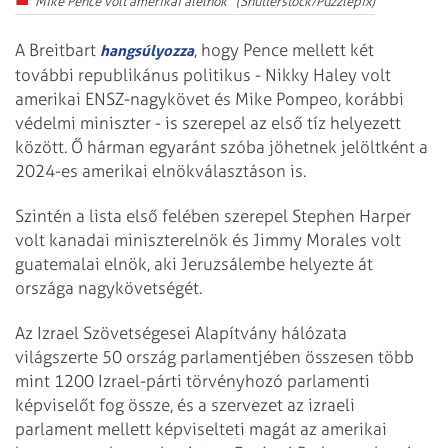
Mike Pence volt amerikai alelnök (Shutterstock/Puzzlepix)
A Breitbart
, hogy Pence mellett két
hangsúlyozza
további republikánus politikus - Nikky Haley volt
amerikai ENSZ-nagykövet és Mike Pompeo, korábbi
védelmi miniszter - is szerepel az első tíz helyezett
között. Ő hárman egyaránt szóba jöhetnek jelöltként a
2024-es amerikai elnökválasztáson is.
Szintén a lista első felében szerepel Stephen Harper
volt kanadai miniszterelnök és Jimmy Morales volt
guatemalai elnök, aki Jeruzsálembe helyezte át
országa nagykövetségét.
Az Izrael Szövetségesei Alapítvány hálózata
világszerte 50 ország parlamentjében összesen több
mint 1200 Izrael-párti törvényhozó parlamenti
képviselőt fog össze, és a szervezet az izraeli
parlament mellett képviselteti magát az amerikai