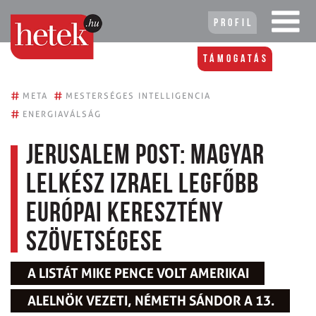
Profil
Támogatás
#
#
META
MESTERSÉGES INTELLIGENCIA
#
ENERGIAVÁLSÁG
Jerusalem Post: magyar
lelkész Izrael legfőbb
európai keresztény
szövetségese
A LISTÁT MIKE PENCE VOLT AMERIKAI
ALELNÖK VEZETI, NÉMETH SÁNDOR A 13.