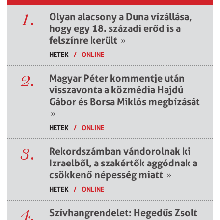
1.
Olyan alacsony a Duna vízállása,
hogy egy 18. századi erőd is a
felszínre került
»
HETEK
/
ONLINE
2.
Magyar Péter kommentje után
visszavonta a közmédia Hajdú
Gábor és Borsa Miklós megbízását
»
HETEK
/
ONLINE
3.
Rekordszámban vándorolnak ki
Izraelből, a szakértők aggódnak a
csökkenő népesség miatt
»
HETEK
/
ONLINE
4.
Szívhangrendelet: Hegedűs Zsolt