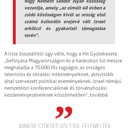
hogy Németh Sándor olyan közösség
vezetője, amely „az elmúlt 40 évben a
zsidó közösségen kívül az ország első
számú kulturális erejévé vált Izrael
erkölcsi és gyakorlati támogatása
terén”.
A lista összeállítói úgy vélik, hogy a Hit Gyülekezete
„befolyása Magyarországon és a határokon túl messze
meghaladja a 70.000 fős tagságot, az országos
televíziós és oktatási intézményeiknek, aktivistáik
által szervezett politikai eseményeknek, Izrael-témájú
nemzetközi konferenciáiknak és törvényhozási
kezdeményezéseiknek köszönhetően”, továbbá
„amikor szükség volt rá, felemelték