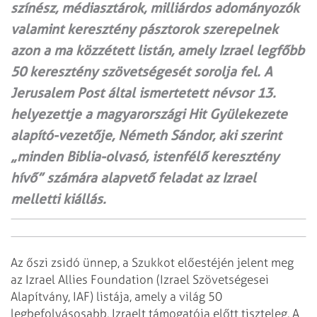
színész, médiasztárok, milliárdos adományozók
valamint keresztény pásztorok szerepelnek
azon a ma közzétett listán, amely Izrael legfőbb
50 keresztény szövetségesét sorolja fel. A
Jerusalem Post által ismertetett névsor 13.
helyezettje a magyarországi Hit Gyülekezete
alapító-vezetője, Németh Sándor, aki szerint
„minden Biblia-olvasó, istenfélő keresztény
hívő” számára alapvető feladat az Izrael
melletti kiállás.
Az őszi zsidó ünnep, a Szukkot előestéjén jelent meg
az Izrael Allies Foundation (Izrael Szövetségesei
Alapítvány, IAF) listája, amely a világ 50
legbefolyásosabb, Izraelt támogatója előtt tiszteleg. A