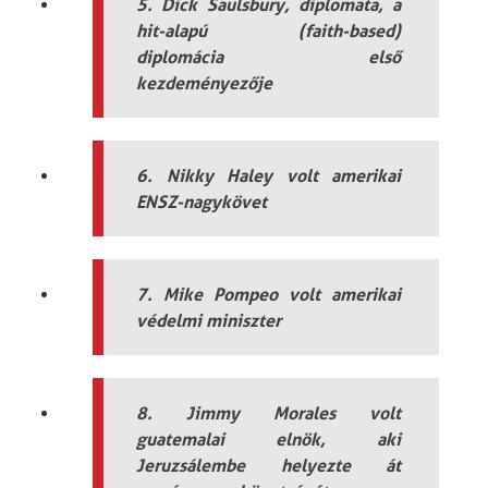
5. Dick Saulsbury, diplomata, a
hit-alapú (faith-based)
diplomácia első
kezdeményezője
6. Nikky Haley volt amerikai
ENSZ-nagykövet
7. Mike Pompeo volt amerikai
védelmi miniszter
8. Jimmy Morales volt
guatemalai elnök, aki
Jeruzsálembe helyezte át