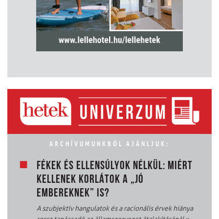
ARCHÍVUMUNKBÓL AJÁNLJUK:
FÉKEK ÉS ELLENSÚLYOK NÉLKÜL: MIÉRT
KELLENEK KORLÁTOK A „JÓ
EMBEREKNEK” IS?
A szubjektív hangulatok és a racionális érvek hiánya