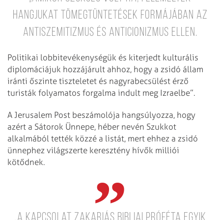
hangjukat tömegtüntetések formájában az
antiszemitizmus és anticionizmus ellen.
Politikai lobbitevékenységük és kiterjedt kulturális
diplomáciájuk hozzájárult ahhoz, hogy a zsidó állam
iránti őszinte tiszteletet és nagyrabecsülést érző
turisták folyamatos forgalma indult meg Izraelbe”.
A Jerusalem Post beszámolója hangsúlyozza, hogy
azért a Sátorok Ünnepe, héber nevén Szukkot
alkalmából tették közzé a listát, mert ehhez a zsidó
ünnephez világszerte keresztény hívők milliói
kötődnek.
„A kapcsolat Zakariás bibliai próféta egyik