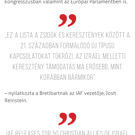
kongresszusban valamint az Európai Parlamentben is.
„Ez a lista a zsidók és keresztények között a
21. században formálódó új típusú
kapcsolatokat tükrözi. Az Izrael melletti
keresztény támogatás ma erősebb, mint
korábban bármikor”
– nyilatkozta a Bretibartnak az IAF vezetője, Josh
Reinstein.
IAF releases Top 50 Christian Allies of Israel