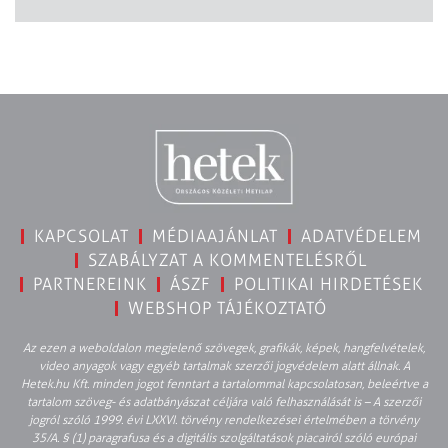
KAPCSOLAT
MÉDIAAJÁNLAT
ADATVÉDELEM
SZABÁLYZAT A KOMMENTELÉSRŐL
PARTNEREINK
ÁSZF
POLITIKAI HIRDETÉSEK
WEBSHOP TÁJÉKOZTATÓ
Az ezen a weboldalon megjelenő szövegek, grafikák, képek, hangfelvételek,
video anyagok vagy egyéb tartalmak szerzői jogvédelem alatt állnak. A
Hetek.hu Kft. minden jogot fenntart a tartalommal kapcsolatosan, beleértve a
tartalom szöveg- és adatbányászat céljára való felhasználását is – A szerzői
jogról szóló 1999. évi LXXVI. törvény rendelkezései értelmében a törvény
35/A. § (1) paragrafusa és a digitális szolgáltatások piacairól szóló európai