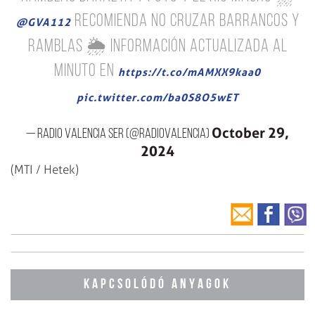
recomienda no cruzar barrancos y
@GVA112
ramblas 🌦️ Información actualizada al
minuto en
https://t.co/mAMXX9kaa0
pic.twitter.com/ba0S8O5wET
October 29,
— Radio Valencia SER (@radiovalencia)
2024
(MTI / Hetek)
KAPCSOLÓDÓ ANYAGOK