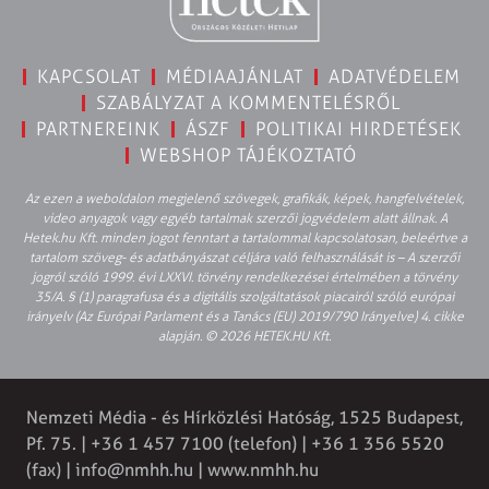
KAPCSOLAT
MÉDIAAJÁNLAT
ADATVÉDELEM
SZABÁLYZAT A KOMMENTELÉSRŐL
PARTNEREINK
ÁSZF
POLITIKAI HIRDETÉSEK
WEBSHOP TÁJÉKOZTATÓ
Az ezen a weboldalon megjelenő szövegek, grafikák, képek, hangfelvételek,
video anyagok vagy egyéb tartalmak szerzői jogvédelem alatt állnak. A
Hetek.hu Kft. minden jogot fenntart a tartalommal kapcsolatosan, beleértve a
tartalom szöveg- és adatbányászat céljára való felhasználását is – A szerzői
jogról szóló 1999. évi LXXVI. törvény rendelkezései értelmében a törvény
35/A. § (1) paragrafusa és a digitális szolgáltatások piacairól szóló európai
irányelv (Az Európai Parlament és a Tanács (EU) 2019/790 Irányelve) 4. cikke
alapján. © 2026 HETEK.HU Kft.
Nemzeti Média - és Hírközlési Hatóság, 1525 Budapest,
Pf. 75. | +36 1 457 7100 (telefon) | +36 1 356 5520
(fax) |
info@nmhh.hu
| www.nmhh.hu