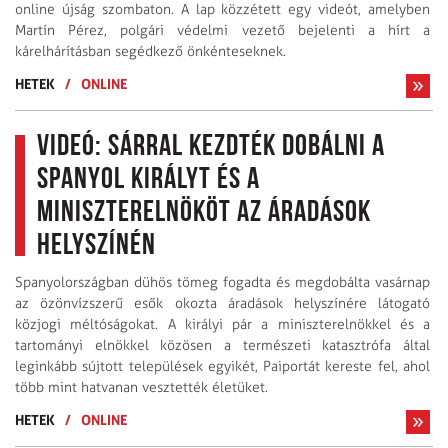
online újság szombaton. A lap közzétett egy videót, amelyben
Martín Pérez, polgári védelmi vezető bejelenti a hírt a
kárelhárításban segédkező önkénteseknek.
HETEK
/
ONLINE
Videó: Sárral kezdték dobálni a
spanyol királyt és a
miniszterelnököt az áradások
helyszínén
Spanyolországban dühös tömeg fogadta és megdobálta vasárnap
az özönvízszerű esők okozta áradások helyszínére látogató
közjogi méltóságokat. A királyi pár a miniszterelnökkel és a
tartományi elnökkel közösen a természeti katasztrófa által
leginkább sújtott települések egyikét, Paiportát kereste fel, ahol
több mint hatvanan vesztették életüket.
HETEK
/
ONLINE