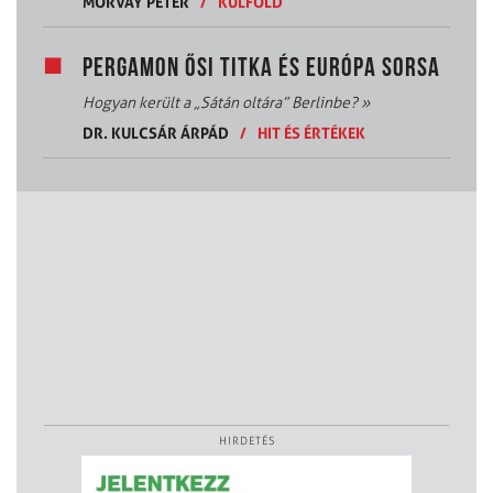
MORVAY PÉTER
/
KÜLFÖLD
PERGAMON ŐSI TITKA ÉS EURÓPA SORSA
Hogyan került a „Sátán oltára” Berlinbe?
»
DR. KULCSÁR ÁRPÁD
/
HIT ÉS ÉRTÉKEK
HIRDETÉS