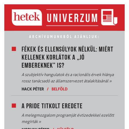
ARCHÍVUMUNKBÓL AJÁNLJUK:
FÉKEK ÉS ELLENSÚLYOK NÉLKÜL: MIÉRT
KELLENEK KORLÁTOK A „JÓ
EMBEREKNEK” IS?
A szubjektív hangulatok és a racionális érvek hiánya
rossz tanácsadó az államszervezet átalakításánál
»
HACK PÉTER
/
BELFÖLD
A PRIDE TITKOLT EREDETE
A melegmozgalom programját évtizedekkel ezelőtt
megírták
»