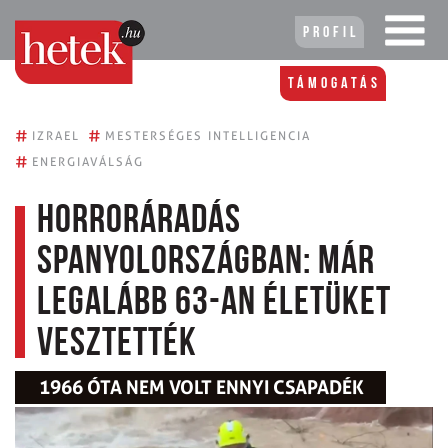
Profil
Támogatás
#
#
IZRAEL
MESTERSÉGES INTELLIGENCIA
#
ENERGIAVÁLSÁG
Horroráradás
Spanyolországban: már
legalább 63-an életüket
vesztették
1966 ÓTA NEM VOLT ENNYI CSAPADÉK