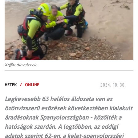
X/@radiovalencia
HETEK
/
ONLINE
2024. 10. 30.
Legkevesebb 63 halálos áldozata van az
özönvízszerű esőzések következtében kialakult
áradásoknak Spanyolországban - közölték a
hatóságok szerdán. A legtöbben, az eddigi
adatok szerint 62-en, a kelet-spanyolországi