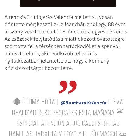
A rendkívüli időjárás Valencia mellett súlyosan
érintette még Kasztília-La Manchát, ahol egy 88 éves
asszony vesztette életét és Andalúzia egyes részeit is.
Az esőzések folytatódása miatt okozott óvatosságra
szólította fel a térségben tartózkodókat a spanyol
miniszterelnök, aki rendkívüli televíziós
nyilatkozatban jelentette be, hogy a kormány
krízisbizottságot hozott létre.
🔴 ÚLTIMA HORA |
lleva
@BombersValencia
realizados 80 rescates esta mañana ☔️
Especial atención a los cauces de las
ramblas Barxeta y Poyo y el río Magro ⛈️