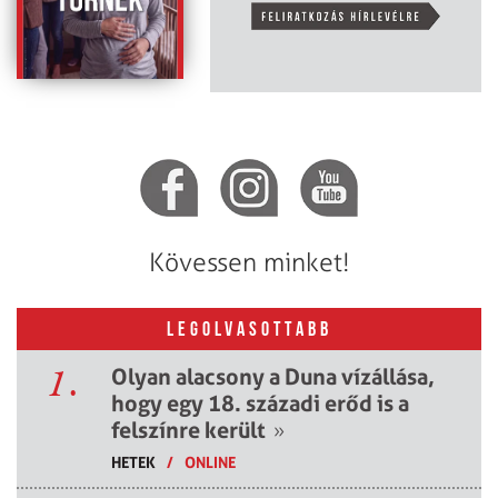
Kövessen minket!
LEGOLVASOTTABB
1.
Olyan alacsony a Duna vízállása,
hogy egy 18. századi erőd is a
felszínre került
»
HETEK
/
ONLINE