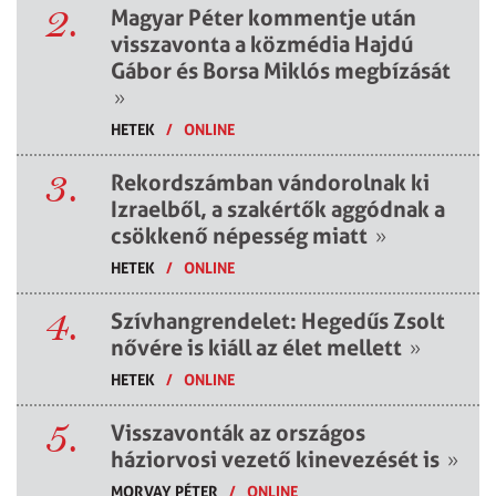
2.
Magyar Péter kommentje után
visszavonta a közmédia Hajdú
Gábor és Borsa Miklós megbízását
»
HETEK
/
ONLINE
3.
Rekordszámban vándorolnak ki
Izraelből, a szakértők aggódnak a
csökkenő népesség miatt
»
HETEK
/
ONLINE
4.
Szívhangrendelet: Hegedűs Zsolt
nővére is kiáll az élet mellett
»
HETEK
/
ONLINE
5.
Visszavonták az országos
háziorvosi vezető kinevezését is
»
MORVAY PÉTER
/
ONLINE