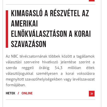
Kimagasló a részvétel az
amerikai
elnökválasztáson a korai
szavazáson
Az NBC tévécsatornának többek között a tagállamok
választási szerveire hivatkozó jelentése szerint a
szerda reggeli órákig 54,3 millióan éltek
választójogukkal személyesen a korai voksolásra
megnyitott szavazóhelyiségekben vagy levélszavazat
formájában.
HETEK
/
ONLINE