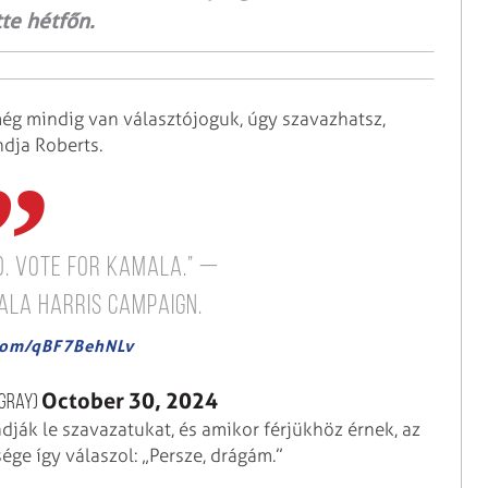
tte hétfőn.
ég mindig van választójoguk, úgy szavazhatsz,
ndja Roberts.
d. Vote for Kamala.” —
ala Harris campaign.
.com/qBF7BehNLv
October 30, 2024
lgray)
dják le szavazatukat, és amikor férjükhöz érnek, az
sége így válaszol: „Persze, drágám.”