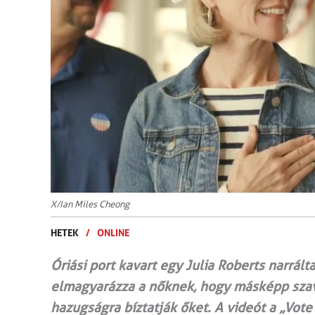
X/Ian Miles Cheong
HETEK
/
ONLINE
Óriási port kavart egy Julia Roberts narrá
elmagyarázza a nőknek, hogy másképp szava
hazugságra bíztatják őket. A videót a „Vo