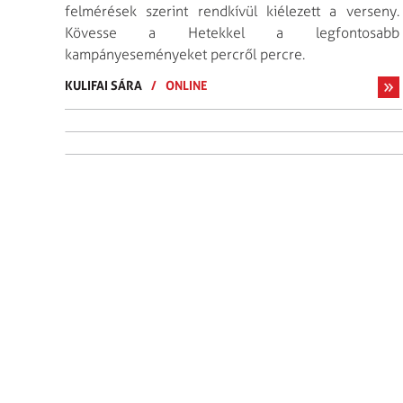
felmérések szerint rendkívül kiélezett a verseny.
Kövesse a Hetekkel a legfontosabb
kampányeseményeket percről percre.
KULIFAI SÁRA
/
ONLINE