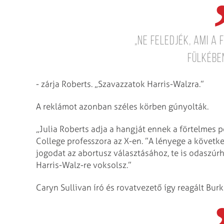
„Ne feledjék, ami a 
fülkébe
- zárja Roberts. „Szavazzatok Harris-Walzra.”
A reklámot azonban széles körben gúnyolták.
„Julia Roberts adja a hangját ennek a förtelmes p
College professzora az X-en. ”A lényege a következő
jogodat az abortusz választásához, te is odaszúrh
Harris-Walz-re voksolsz.”
Caryn Sullivan író és rovatvezető így reagált Burk