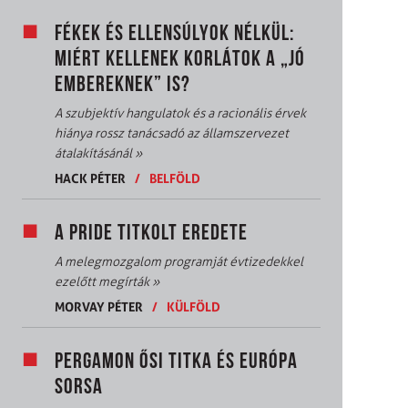
FÉKEK ÉS ELLENSÚLYOK NÉLKÜL:
MIÉRT KELLENEK KORLÁTOK A „JÓ
EMBEREKNEK” IS?
A szubjektív hangulatok és a racionális érvek
hiánya rossz tanácsadó az államszervezet
átalakításánál
»
HACK PÉTER
/
BELFÖLD
A PRIDE TITKOLT EREDETE
A melegmozgalom programját évtizedekkel
ezelőtt megírták
»
MORVAY PÉTER
/
KÜLFÖLD
PERGAMON ŐSI TITKA ÉS EURÓPA
SORSA