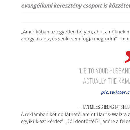
evangéliumi keresztény csoport is közzéte
„Amerikában az egyetlen helyen, ahol a nőknek m
ahogy akarsz, és senki sem fogja megtudni” - mo
“Lie to your husban
actually the Kam
pic.twitter
— Ian Miles Cheong (@stil
A reklámban két nő látható, amint Harris-Walzra a
egyikük azt kérdezi: „Jól döntöttél?”, amire a fele