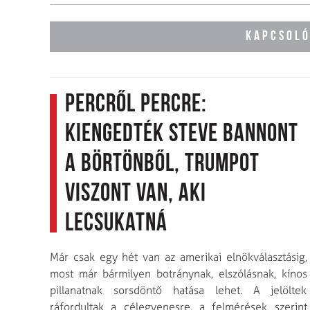
KAPCSOLÓ
Percről percre:
Kiengedték Steve Bannont
a börtönből, Trumpot
viszont van, aki
lecsukatná
Már csak egy hét van az amerikai elnökválasztásig,
most már bármilyen botránynak, elszólásnak, kínos
pillanatnak sorsdöntő hatása lehet. A jelöltek
ráfordultak a célegyenesre, a felmérések szerint