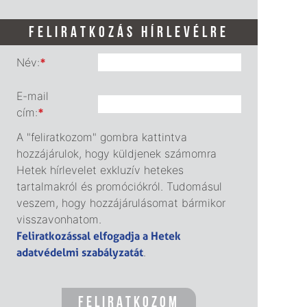
FELIRATKOZÁS HÍRLEVÉLRE
Név:
*
E-mail
cím:
*
A "feliratkozom" gombra kattintva
hozzájárulok, hogy küldjenek számomra
Hetek hírlevelet exkluzív hetekes
tartalmakról és promóciókról. Tudomásul
veszem, hogy hozzájárulásomat bármikor
visszavonhatom.
Feliratkozással elfogadja a Hetek
adatvédelmi szabályzatát
.