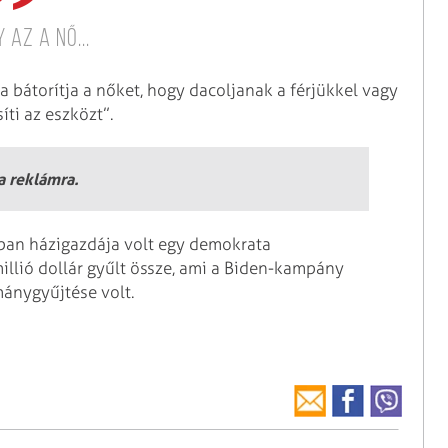
 az a nő...
a bátorítja a nőket, hogy dacoljanak a férjükkel vagy
íti az eszközt”.
 a reklámra.
ban házigazdája volt egy demokrata
lió dollár gyűlt össze, ami a Biden-kampány
ánygyűjtése volt.