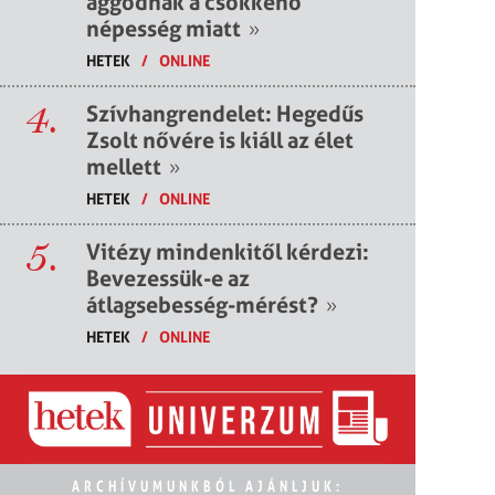
aggódnak a csökkenő
népesség miatt
»
HETEK
/
ONLINE
4.
Szívhangrendelet: Hegedűs
Zsolt nővére is kiáll az élet
mellett
»
HETEK
/
ONLINE
5.
Vitézy mindenkitől kérdezi:
Bevezessük-e az
átlagsebesség-mérést?
»
HETEK
/
ONLINE
ARCHÍVUMUNKBÓL AJÁNLJUK: