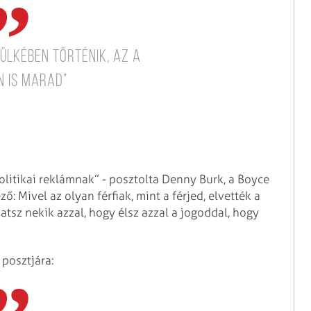
fülkében történik, az a
n is marad”
olitikai reklámnak” - posztolta Denny Burk, a Boyce
: Mivel az olyan férfiak, mint a férjed, elvették a
atsz nekik azzal, hogy élsz azzal a jogoddal, hogy
 posztjára: