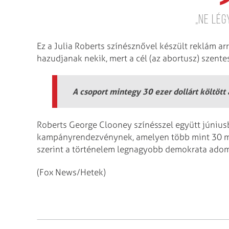
„Ne légy
Ez a Julia Roberts színésznővel készült reklám arr
hazudjanak nekik, mert a cél (az abortusz) szentes
A csoport mintegy 30 ezer dollárt költött
Roberts George Clooney színésszel együtt június
kampányrendezvénynek, amelyen több mint 30 mil
szerint a történelem legnagyobb demokrata adom
(Fox News/Hetek)