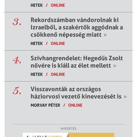
HETEK
/
ONLINE
3.
Rekordszámban vándorolnak ki
Izraelből, a szakértők aggódnak a
csökkenő népesség miatt
»
HETEK
/
ONLINE
4.
Szívhangrendelet: Hegedűs Zsolt
nővére is kiáll az élet mellett
»
HETEK
/
ONLINE
5.
Visszavonták az országos
háziorvosi vezető kinevezését is
»
MORVAY PÉTER
/
ONLINE
HIRDETÉS