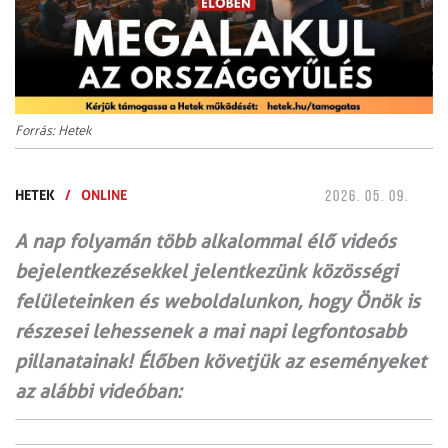
Forrás: Hetek
HETEK
/
ONLINE
2026. 05. 09.
A nap folyamán több alkalommal élő videós
bejelentkezésekkel jelentkezünk közösségi
felületeinken és weboldalunkon, hogy Önök is
részesei lehessenek a mai napi legfontosabb
pillanatainak! Élőben követjük az eseményeket
az alábbi videóban: