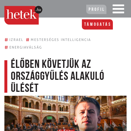
Profil
Támogatás
#
#
IZRAEL
MESTERSÉGES INTELLIGENCIA
#
ENERGIAVÁLSÁG
Élőben követjük az
Országgyűlés alakuló
ülését