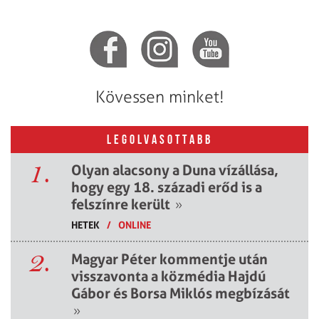
Kövessen minket!
LEGOLVASOTTABB
1.
Olyan alacsony a Duna vízállása,
hogy egy 18. századi erőd is a
felszínre került
»
HETEK
/
ONLINE
2.
Magyar Péter kommentje után
visszavonta a közmédia Hajdú
Gábor és Borsa Miklós megbízását
»