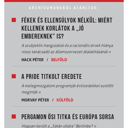
ARCHÍVUMUNKBÓL AJÁNLJUK:
FÉKEK ÉS ELLENSÚLYOK NÉLKÜL: MIÉRT
KELLENEK KORLÁTOK A „JÓ
EMBEREKNEK” IS?
A szubjektív hangulatok és a racionális érvek hiánya
rossz tanácsadó az államszervezet átalakításánál
»
HACK PÉTER
/
BELFÖLD
A PRIDE TITKOLT EREDETE
A melegmozgalom programját évtizedekkel ezelőtt
megírták
»
MORVAY PÉTER
/
KÜLFÖLD
PERGAMON ŐSI TITKA ÉS EURÓPA SORSA
Hogyan került a „Sátán oltára” Berlinbe?
»