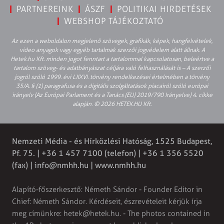
PARTNEREINK
ÁSZF
POLITIKAI HIRDETÉSEK
WEBSHOP TÁJÉKOZTATÓ
Az ezen a weboldalon megjelenő szövegek, grafikák, képek, hangfelvételek,
video anyagok vagy egyéb tartalmak szerzői jogvédelem alatt állnak. A
Hetek.hu Kft. minden jogot fenntart a tartalommal kapcsolatosan, beleértve a
tartalom szöveg- és adatbányászat céljára való felhasználását is – A szerzői
jogról szóló 1999. évi LXXVI. törvény rendelkezései értelmében a törvény
35/A. § (1) paragrafusa és a digitális szolgáltatások piacairól szóló európai
irányelv (Az Európai Parlament és a Tanács (EU) 2019/790 Irányelve) 4. cikke
alapján. © 2026 HETEK.HU Kft.
Nemzeti Média - és Hírközlési Hatóság, 1525 Budapest,
Pf. 75. | +36 1 457 7100 (telefon) | +36 1 356 5520
(fax) |
info@nmhh.hu
| www.nmhh.hu
Alapító-főszerkesztő: Németh Sándor - Founder Editor in
Chief: Németh Sándor. Kérdéseit, észrevételeit kérjük írja
meg címünkre:
hetek@hetek.hu
. - The photos contained in