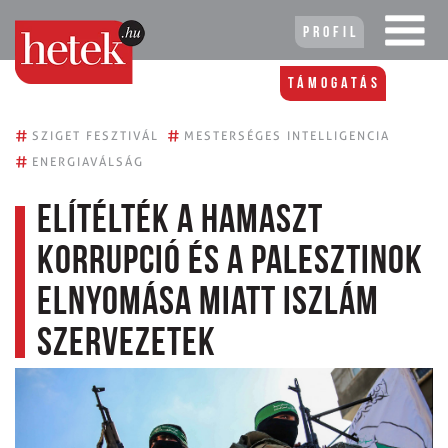
Profil
Támogatás
#
#
SZIGET FESZTIVÁL
MESTERSÉGES INTELLIGENCIA
#
ENERGIAVÁLSÁG
Elítélték a Hamaszt
korrupció és a palesztinok
elnyomása miatt iszlám
szervezetek