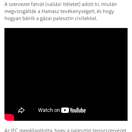
A szervezet fatvát (vallási ítéletet) adott ki, miután
megvizsgálták a Hamasz tevékenységeit, és hogy
hogyan bánik a gázai palesztin civilekkel.
Az IFC megállapította, hogy a palesztin terrorszervezet