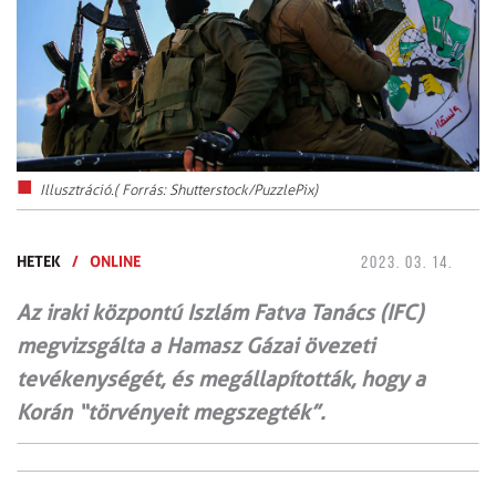
Illusztráció.( Forrás: Shutterstock/PuzzlePix)
HETEK
/
ONLINE
2023. 03. 14.
Az iraki központú Iszlám Fatva Tanács (IFC)
megvizsgálta a Hamasz Gázai övezeti
tevékenységét, és megállapították, hogy a
Korán “törvényeit megszegték”.