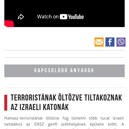
KAPCSOLÓDÓ ANYAGOK
Terroristának öltözve tiltakoznak
az izraeli katonák
Hamasz-terroristának öltözve fog tüntetni több tucat izraeli
tartalékos az ENSZ genfi székhelyének épülete előtt. A