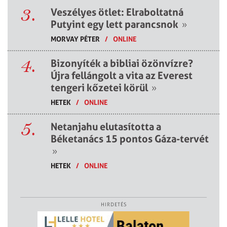
3.
Veszélyes ötlet: Elraboltatná
Putyint egy lett parancsnok
»
MORVAY PÉTER
/
ONLINE
4.
Bizonyíték a bibliai özönvízre?
Újra fellángolt a vita az Everest
tengeri kőzetei körül
»
HETEK
/
ONLINE
5.
Netanjahu elutasította a
Béketanács 15 pontos Gáza-tervét
»
HETEK
/
ONLINE
HIRDETÉS