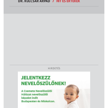
DR. KULCSÁR ÁRPÁD
/
HIT ÉS ÉRTÉKEK
HIRDETÉS