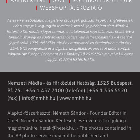
PARTNEREINK
ÁSZF
POLITIKAI HIRDETÉSEK
WEBSHOP TÁJÉKOZTATÓ
Az ezen a weboldalon megjelenő szövegek, grafikák, képek, hangfelvételek,
video anyagok vagy egyéb tartalmak szerzői jogvédelem alatt állnak. A
Hetek.hu Kft. minden jogot fenntart a tartalommal kapcsolatosan, beleértve a
tartalom szöveg- és adatbányászat céljára való felhasználását is – A szerzői
jogról szóló 1999. évi LXXVI. törvény rendelkezései értelmében a törvény
35/A. § (1) paragrafusa és a digitális szolgáltatások piacairól szóló európai
irányelv (Az Európai Parlament és a Tanács (EU) 2019/790 Irányelve) 4. cikke
alapján. © 2026 HETEK.HU Kft.
Nemzeti Média - és Hírközlési Hatóság, 1525 Budapest,
Pf. 75. | +36 1 457 7100 (telefon) | +36 1 356 5520
(fax) |
info@nmhh.hu
| www.nmhh.hu
Alapító-főszerkesztő: Németh Sándor - Founder Editor in
Chief: Németh Sándor. Kérdéseit, észrevételeit kérjük írja
meg címünkre:
hetek@hetek.hu
. - The photos contained in
the AP photo service may not be published and