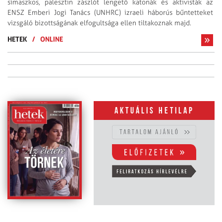
símaszkos, palesztin zászlót lengető katonák és aktivisták az
ENSZ Emberi Jogi Tanács (UNHRC) izraeli háborús bűntetteket
vizsgáló bizottságának elfogultsága ellen tiltakoznak majd.
HETEK
/
ONLINE
Aktuális hetilap