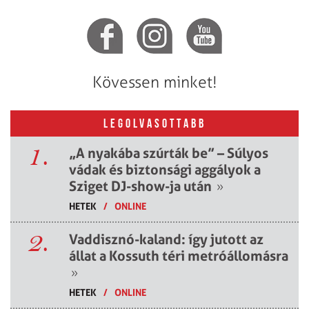
Kövessen minket!
LEGOLVASOTTABB
1.
„A nyakába szúrták be” – Súlyos
vádak és biztonsági aggályok a
Sziget DJ-show-ja után
»
HETEK
/
ONLINE
2.
Vaddisznó-kaland: így jutott az
állat a Kossuth téri metróállomásra
»
HETEK
/
ONLINE