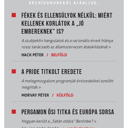
ARCHÍVUMUNKBÓL AJÁNLJUK:
FÉKEK ÉS ELLENSÚLYOK NÉLKÜL: MIÉRT
KELLENEK KORLÁTOK A „JÓ
EMBEREKNEK” IS?
A szubjektív hangulatok és a racionális érvek hiánya
rossz tanácsadó az államszervezet átalakításánál
»
HACK PÉTER
/
BELFÖLD
A PRIDE TITKOLT EREDETE
A melegmozgalom programját évtizedekkel ezelőtt
megírták
»
MORVAY PÉTER
/
KÜLFÖLD
PERGAMON ŐSI TITKA ÉS EURÓPA SORSA
Hogyan került a „Sátán oltára” Berlinbe?
»