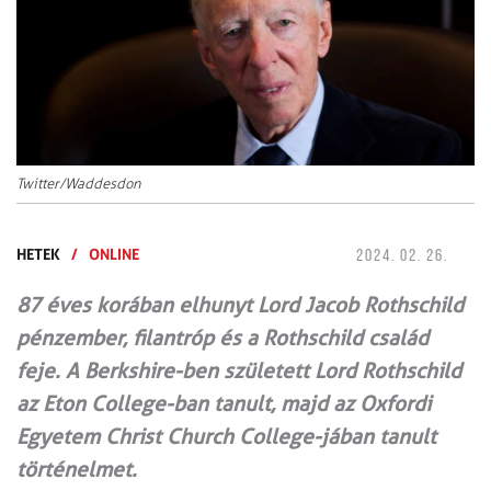
Twitter/Waddesdon
HETEK
/
ONLINE
2024. 02. 26.
87 éves korában elhunyt Lord Jacob Rothschild
pénzember, filantróp és a Rothschild család
feje. A Berkshire-ben született Lord Rothschild
az Eton College-ban tanult, majd az Oxfordi
Egyetem Christ Church College-jában tanult
történelmet.