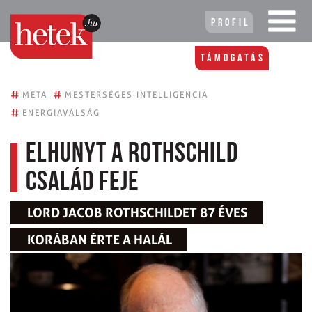
Profil
Támogatás
#
#
META
MESTERSÉGES INTELLIGENCIA
#
ENERGIAVÁLSÁG
Elhunyt a Rothschild
család feje
LORD JACOB ROTHSCHILDET 87 ÉVES
KORÁBAN ÉRTE A HALÁL