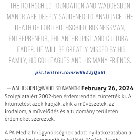
The Rothschild Foundation and Waddesdon
Manor are deeply saddened to announce the
death of Lord Rothschild, businessman,
entrepreneur, philanthropist and cultural
leader. He will be greatly missed by his
family, his colleagues and his many friends.
pic.twitter.com/wKkZZjQu8l
February 26, 2024
— Waddesdon (@WaddesdonManor)
Szolgálataiért 2002-ben érdemrenddel tüntették ki. A
kitüntetést azok kapják, akik a művészetek, az
irodalom, a művelődés és a tudomány területén
érdemeket szereztek.
A PA Media hírügynökségnek adott nyilatkozatában a