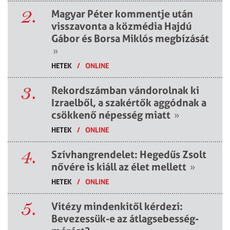
2.
Magyar Péter kommentje után
visszavonta a közmédia Hajdú
Gábor és Borsa Miklós megbízását
»
HETEK
/
ONLINE
3.
Rekordszámban vándorolnak ki
Izraelből, a szakértők aggódnak a
csökkenő népesség miatt
»
HETEK
/
ONLINE
4.
Szívhangrendelet: Hegedűs Zsolt
nővére is kiáll az élet mellett
»
HETEK
/
ONLINE
5.
Vitézy mindenkitől kérdezi:
Bevezessük-e az átlagsebesség-