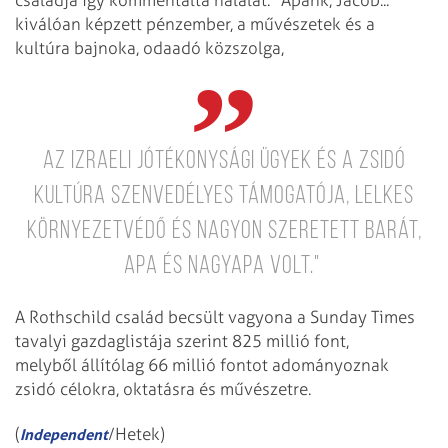
családja így kommentálta halálát: "Apánk, Jacob...
kiválóan képzett pénzember, a művészetek és a
kultúra bajnoka, odaadó közszolga,
az izraeli jótékonysági ügyek és a zsidó
kultúra szenvedélyes támogatója, lelkes
környezetvédő és nagyon szeretett barát,
apa és nagyapa volt."
A Rothschild család becsült vagyona a Sunday Times
tavalyi gazdaglistája szerint 825 millió font,
melyből állítólag 66 millió fontot adományoznak
zsidó célokra, oktatásra és művészetre.
(
/Hetek)
Independent