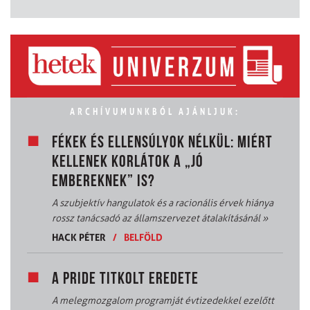
ARCHÍVUMUNKBÓL AJÁNLJUK:
FÉKEK ÉS ELLENSÚLYOK NÉLKÜL: MIÉRT
KELLENEK KORLÁTOK A „JÓ
EMBEREKNEK” IS?
A szubjektív hangulatok és a racionális érvek hiánya
rossz tanácsadó az államszervezet átalakításánál
»
HACK PÉTER
/
BELFÖLD
A PRIDE TITKOLT EREDETE
A melegmozgalom programját évtizedekkel ezelőtt