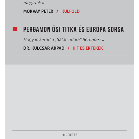
megírták
»
MORVAY PÉTER
/
KÜLFÖLD
PERGAMON ŐSI TITKA ÉS EURÓPA SORSA
Hogyan került a „Sátán oltára” Berlinbe?
»
DR. KULCSÁR ÁRPÁD
/
HIT ÉS ÉRTÉKEK
HIRDETÉS