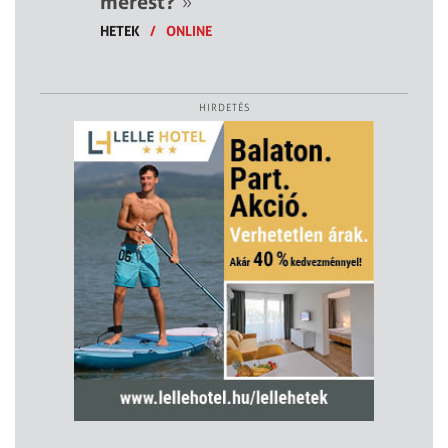
mérést?
»
HETEK
/
ONLINE
HIRDETÉS