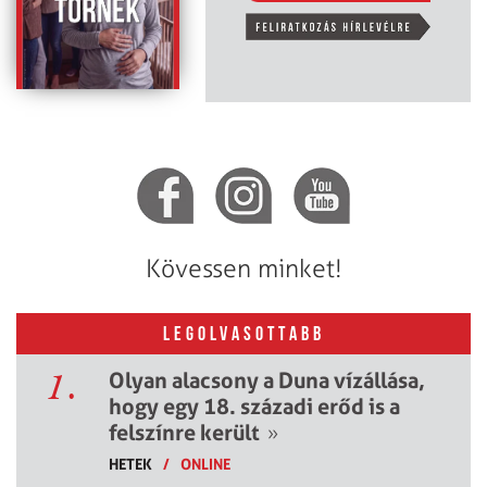
Kövessen minket!
LEGOLVASOTTABB
1.
Olyan alacsony a Duna vízállása,
hogy egy 18. századi erőd is a
felszínre került
»
HETEK
/
ONLINE