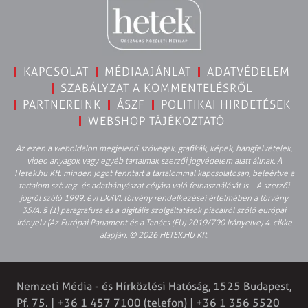
KAPCSOLAT
MÉDIAAJÁNLAT
ADATVÉDELEM
SZABÁLYZAT A KOMMENTELÉSRŐL
PARTNEREINK
ÁSZF
POLITIKAI HIRDETÉSEK
WEBSHOP TÁJÉKOZTATÓ
Az ezen a weboldalon megjelenő szövegek, grafikák, képek, hangfelvételek,
video anyagok vagy egyéb tartalmak szerzői jogvédelem alatt állnak. A
Hetek.hu Kft. minden jogot fenntart a tartalommal kapcsolatosan, beleértve a
tartalom szöveg- és adatbányászat céljára való felhasználását is – A szerzői
jogról szóló 1999. évi LXXVI. törvény rendelkezései értelmében a törvény
35/A. § (1) paragrafusa és a digitális szolgáltatások piacairól szóló európai
irányelv (Az Európai Parlament és a Tanács (EU) 2019/790 Irányelve) 4. cikke
alapján. © 2026 HETEK.HU Kft.
Nemzeti Média - és Hírközlési Hatóság, 1525 Budapest,
Pf. 75. | +36 1 457 7100 (telefon) | +36 1 356 5520