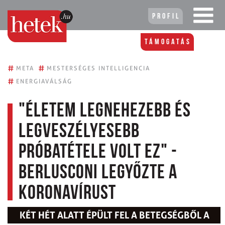
Profil
Támogatás
#
#
META
MESTERSÉGES INTELLIGENCIA
#
ENERGIAVÁLSÁG
"Életem legnehezebb és
legveszélyesebb
próbatétele volt ez" -
Berlusconi legyőzte a
koronavírust
KÉT HÉT ALATT ÉPÜLT FEL A BETEGSÉGBŐL A