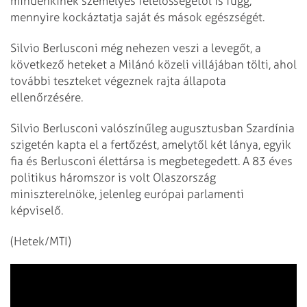
mindenkinek személyes felelősségétől is függ,
mennyire kockáztatja saját és mások egészségét.
Silvio Berlusconi még nehezen veszi a levegőt, a
következő heteket a Milánó közeli villájában tölti, ahol
további teszteket végeznek rajta állapota
ellenőrzésére.
Silvio Berlusconi valószínűleg augusztusban Szardínia
szigetén kapta el a fertőzést, amelytől két lánya, egyik
fia és Berlusconi élettársa is megbetegedett. A 83 éves
politikus háromszor is volt Olaszország
miniszterelnöke, jelenleg európai parlamenti
képviselő.
(Hetek/MTI)