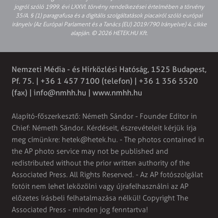
jogról szóló 1999. évi LXXVI. törvény rendelkezései értelmében a törvény
35/A. § (1) paragrafusa és a digitális szolgáltatások piacairól szóló európai
irányelv (Az Európai Parlament és a Tanács (EU) 2019/790 Irányelve) 4. cikke
alapján. © 2026 HETEK.HU Kft.
Nemzeti Média - és Hírközlési Hatóság, 1525 Budapest,
Pf. 75. | +36 1 457 7100 (telefon) | +36 1 356 5520
(fax) |
info@nmhh.hu
| www.nmhh.hu
Alapító-főszerkesztő: Németh Sándor - Founder Editor in
Chief: Németh Sándor. Kérdéseit, észrevételeit kérjük írja
meg címünkre:
hetek@hetek.hu
. - The photos contained in
the AP photo service may not be published and
redistributed without the prior written authority of the
Associated Press. All Rights Reserved. - Az AP fotószolgálat
fotóit nem lehet leközölni vagy újrafelhasználni az AP
előzetes írásbeli felhatalmazása nélkül! Copyright The
Associated Press - minden jog fenntartva!