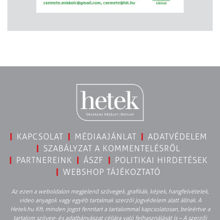
KAPCSOLAT
MÉDIAAJÁNLAT
ADATVÉDELEM
SZABÁLYZAT A KOMMENTELÉSRŐL
PARTNEREINK
ÁSZF
POLITIKAI HIRDETÉSEK
WEBSHOP TÁJÉKOZTATÓ
Az ezen a weboldalon megjelenő szövegek, grafikák, képek, hangfelvételek,
video anyagok vagy egyéb tartalmak szerzői jogvédelem alatt állnak. A
Hetek.hu Kft. minden jogot fenntart a tartalommal kapcsolatosan, beleértve a
tartalom szöveg- és adatbányászat céljára való felhasználását is – A szerzői