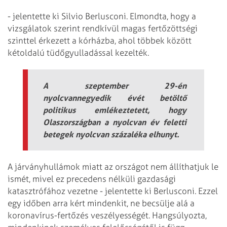
- jelentette ki Silvio Berlusconi. Elmondta, hogy a
vizsgálatok szerint rendkívül magas fertőzöttségi
szinttel érkezett a kórházba, ahol többek között
kétoldalú tüdőgyulladással kezelték.
A szeptember 29-én
nyolcvannegyedik évét betöltő
politikus emlékeztetett, hogy
Olaszországban a nyolcvan év feletti
betegek nyolcvan százaléka elhunyt.
A járványhullámok miatt az országot nem állíthatjuk le
ismét, mivel ez precedens nélküli gazdasági
katasztrófához vezetne - jelentette ki Berlusconi. Ezzel
egy időben arra kért mindenkit, ne becsülje alá a
koronavírus-fertőzés veszélyességét. Hangsúlyozta,