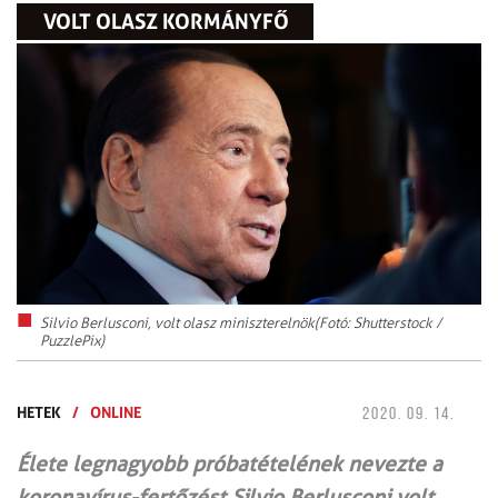
VOLT OLASZ KORMÁNYFŐ
Silvio Berlusconi, volt olasz miniszterelnök(Fotó: Shutterstock /
PuzzlePix)
HETEK
/
ONLINE
2020. 09. 14.
Élete legnagyobb próbatételének nevezte a
koronavírus-fertőzést Silvio Berlusconi volt