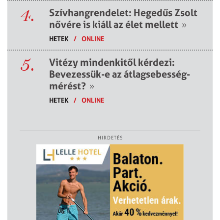
4.
Szívhangrendelet: Hegedűs Zsolt
nővére is kiáll az élet mellett
»
HETEK
/
ONLINE
5.
Vitézy mindenkitől kérdezi:
Bevezessük-e az átlagsebesség-
mérést?
»
HETEK
/
ONLINE
HIRDETÉS