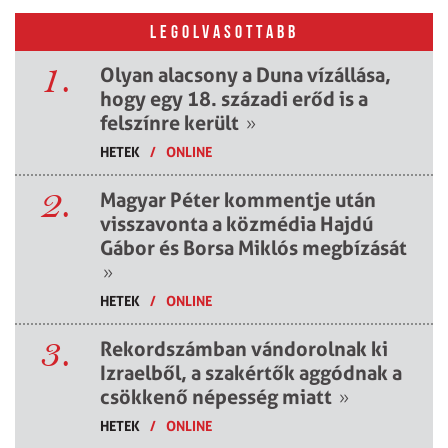
LEGOLVASOTTABB
1.
Olyan alacsony a Duna vízállása,
hogy egy 18. századi erőd is a
felszínre került
»
HETEK
/
ONLINE
2.
Magyar Péter kommentje után
visszavonta a közmédia Hajdú
Gábor és Borsa Miklós megbízását
»
HETEK
/
ONLINE
3.
Rekordszámban vándorolnak ki
Izraelből, a szakértők aggódnak a
csökkenő népesség miatt
»
HETEK
/
ONLINE