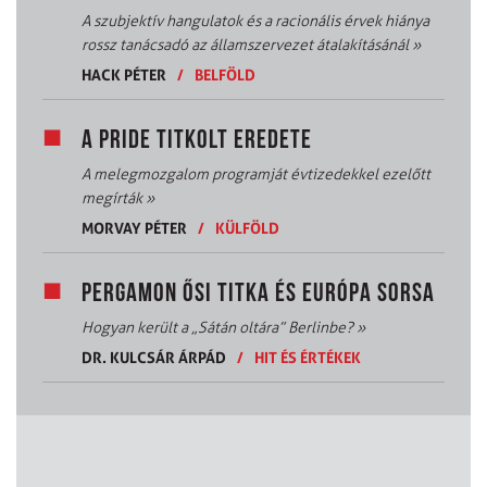
A szubjektív hangulatok és a racionális érvek hiánya
rossz tanácsadó az államszervezet átalakításánál
»
HACK PÉTER
/
BELFÖLD
A PRIDE TITKOLT EREDETE
A melegmozgalom programját évtizedekkel ezelőtt
megírták
»
MORVAY PÉTER
/
KÜLFÖLD
PERGAMON ŐSI TITKA ÉS EURÓPA SORSA
Hogyan került a „Sátán oltára” Berlinbe?
»
DR. KULCSÁR ÁRPÁD
/
HIT ÉS ÉRTÉKEK