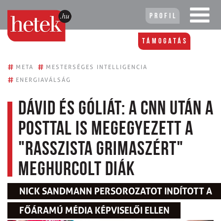
Profil
Támogatás
#
#
META
MESTERSÉGES INTELLIGENCIA
#
ENERGIAVÁLSÁG
Dávid és Góliát: a CNN után a
Posttal is megegyezett a
"rasszista grimaszért"
meghurcolt diák
NICK SANDMANN PERSOROZATOT INDÍTOTT A
FŐÁRAMÚ MÉDIA KÉPVISELŐI ELLEN