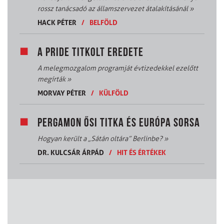
rossz tanácsadó az államszervezet átalakításánál
»
HACK PÉTER
/
BELFÖLD
A PRIDE TITKOLT EREDETE
A melegmozgalom programját évtizedekkel ezelőtt
megírták
»
MORVAY PÉTER
/
KÜLFÖLD
PERGAMON ŐSI TITKA ÉS EURÓPA SORSA
Hogyan került a „Sátán oltára” Berlinbe?
»
DR. KULCSÁR ÁRPÁD
/
HIT ÉS ÉRTÉKEK