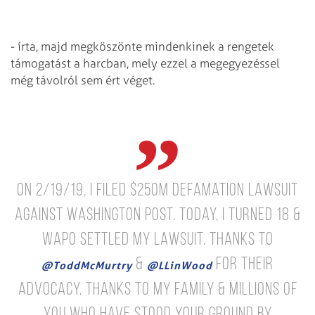
- írta, majd megköszönte mindenkinek a rengetek
támogatást a harcban, mely ezzel a megegyezéssel
még távolról sem ért véget.
On 2/19/19, I filed $250M defamation lawsuit
against Washington Post. Today, I turned 18 &
WaPo settled my lawsuit. Thanks to
&
for their
@ToddMcMurtry
@LLinWood
advocacy. Thanks to my family & millions of
you who have stood your ground by