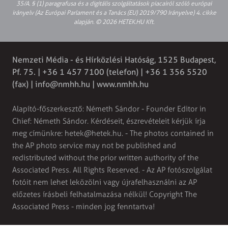
35/A. § (1) paragrafusa és a digitális szolgáltatások piacairól szóló európai
irányelv (Az Európai Parlament és a Tanács (EU) 2019/790 Irányelve) 4. cikke
alapján. © 2026 HETEK.HU Kft.
Nemzeti Média - és Hírközlési Hatóság, 1525 Budapest,
Pf. 75. | +36 1 457 7100 (telefon) | +36 1 356 5520
(fax) |
info@nmhh.hu
| www.nmhh.hu
Alapító-főszerkesztő: Németh Sándor - Founder Editor in
Chief: Németh Sándor. Kérdéseit, észrevételeit kérjük írja
meg címünkre:
hetek@hetek.hu
. - The photos contained in
the AP photo service may not be published and
redistributed without the prior written authority of the
Associated Press. All Rights Reserved. - Az AP fotószolgálat
fotóit nem lehet leközölni vagy újrafelhasználni az AP
előzetes írásbeli felhatalmazása nélkül! Copyright The
Associated Press - minden jog fenntartva!