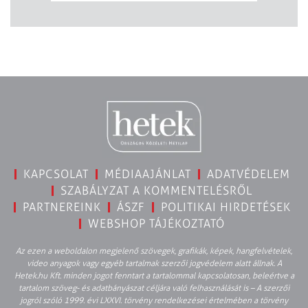
KAPCSOLAT
MÉDIAAJÁNLAT
ADATVÉDELEM
SZABÁLYZAT A KOMMENTELÉSRŐL
PARTNEREINK
ÁSZF
POLITIKAI HIRDETÉSEK
WEBSHOP TÁJÉKOZTATÓ
Az ezen a weboldalon megjelenő szövegek, grafikák, képek, hangfelvételek,
video anyagok vagy egyéb tartalmak szerzői jogvédelem alatt állnak. A
Hetek.hu Kft. minden jogot fenntart a tartalommal kapcsolatosan, beleértve a
tartalom szöveg- és adatbányászat céljára való felhasználását is – A szerzői
jogról szóló 1999. évi LXXVI. törvény rendelkezései értelmében a törvény