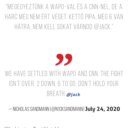
“Megegyeztünk a WAPO-val és a CNN-nel, de a
harc még nem ért véget. Kettő pipa, még 6 van
hátra. Nem kell sokat várnod @jack.”
We have settled with WAPO and CNN.
The fight
isn’t over. 2 down. 6 to go.
Don’t hold your
breath
.
@jack
July 24, 2020
— Nicholas Sandmann (@N1ckSandmann)