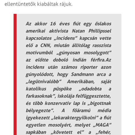
ellentüntetők kiabáltak rájuk.
Az akkor 16 éves fiút egy őslakos
amerikai aktivista Natan Phillipssel
kapcsolatos „incidens” kapcsán vette
elő a CNN, miután állítólag rasszista
motívumból „gúnyosan mosolygott”
az előtte doboló indián férfira.Az
incidens után számos riporter azon
gúnyolódott, hogy Sandmann arca a
„legütnivalóbb” Amerikában, saját
katolikus püspöke „odadobta a
farkasoknak”, iskolája felfüggesztette,
és több konzervatív lap is „bigottnak
bélyegezte”. A főáramú média
igyekezett „lekaraktergyilkolni” a fiút
egyetlen mosolyért, melyet „MAGA”
sapkában „követett el” a „fehér,