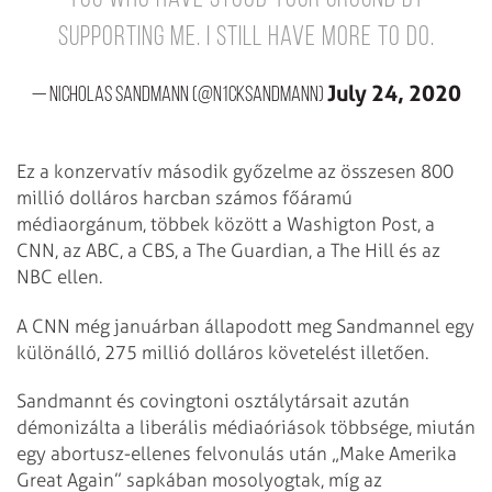
supporting me. I still have more to do.
July 24, 2020
— Nicholas Sandmann (@N1ckSandmann)
Ez a konzervatív második győzelme az összesen 800
millió dolláros harcban számos főáramú
médiaorgánum, többek között a Washigton Post, a
CNN, az ABC, a CBS, a The Guardian, a The Hill és az
NBC ellen.
A CNN még januárban állapodott meg Sandmannel egy
különálló, 275 millió dolláros követelést illetően.
Sandmannt és covingtoni osztálytársait azután
démonizálta a liberális médiaóriások többsége, miután
egy abortusz-ellenes felvonulás után „Make Amerika
Great Again” sapkában mosolyogtak, míg az