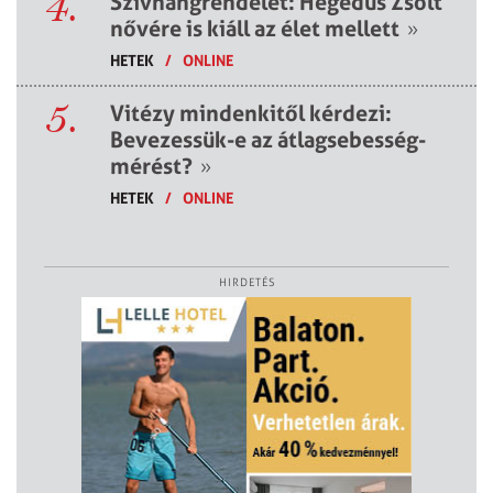
4.
Szívhangrendelet: Hegedűs Zsolt
nővére is kiáll az élet mellett
»
HETEK
/
ONLINE
5.
Vitézy mindenkitől kérdezi:
Bevezessük-e az átlagsebesség-
mérést?
»
HETEK
/
ONLINE
HIRDETÉS