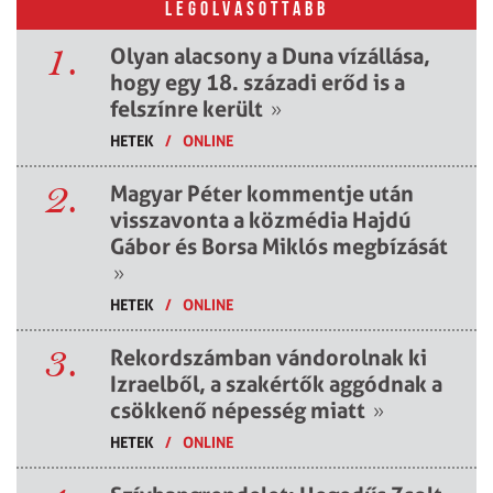
LEGOLVASOTTABB
1.
Olyan alacsony a Duna vízállása,
hogy egy 18. századi erőd is a
felszínre került
»
HETEK
/
ONLINE
2.
Magyar Péter kommentje után
visszavonta a közmédia Hajdú
Gábor és Borsa Miklós megbízását
»
HETEK
/
ONLINE
3.
Rekordszámban vándorolnak ki
Izraelből, a szakértők aggódnak a
csökkenő népesség miatt
»
HETEK
/
ONLINE