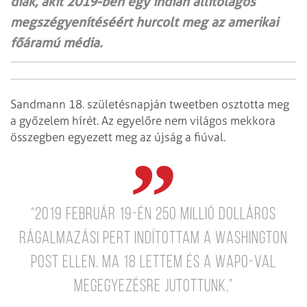
diák, akit 2019-ben egy indián állítólagos
megszégyenítéséért hurcolt meg az amerikai
főáramú média.
Sandmann 18. születésnapján tweetben osztotta meg
a győzelem hírét. Az egyelőre nem világos mekkora
összegben egyezett meg az újság a fiúval.
“2019 február 19-én 250 millió dolláros
rágalmazási pert indítottam a Washington
Post ellen. Ma 18 lettem és a WaPo-val
megegyezésre jutottunk,”