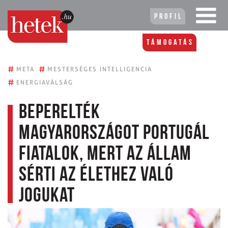
Profil
Támogatás
#
#
META
MESTERSÉGES INTELLIGENCIA
#
ENERGIAVÁLSÁG
Beperelték
Magyarországot portugál
fiatalok, mert az állam
sérti az élethez való
jogukat