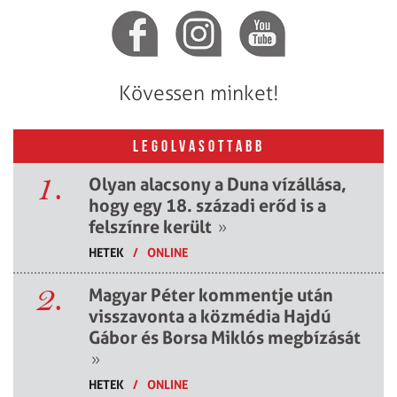
Kövessen minket!
LEGOLVASOTTABB
1.
Olyan alacsony a Duna vízállása,
hogy egy 18. századi erőd is a
felszínre került
»
HETEK
/
ONLINE
2.
Magyar Péter kommentje után
visszavonta a közmédia Hajdú
Gábor és Borsa Miklós megbízását
»
HETEK
/
ONLINE