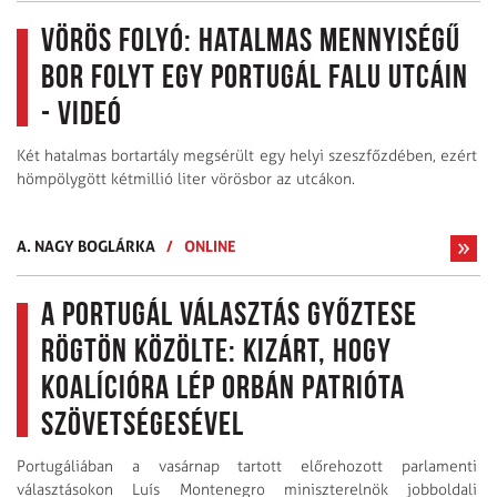
Vörös folyó: hatalmas mennyiségű
bor folyt egy portugál falu utcáin
- videó
Két hatalmas bortartály megsérült egy helyi szeszfőzdében, ezért
hömpölygött kétmillió liter vörösbor az utcákon.
A. NAGY BOGLÁRKA
/
ONLINE
A portugál választás győztese
rögtön közölte: kizárt, hogy
koalícióra lép Orbán patrióta
szövetségesével
Portugáliában a vasárnap tartott előrehozott parlamenti
választásokon Luís Montenegro miniszterelnök jobboldali