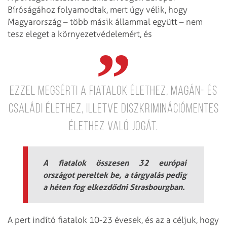
Bíróságához folyamodtak, mert úgy vélik, hogy
Magyarország – több másik állammal együtt – nem
tesz eleget a környezetvédelemért, és
ezzel megsérti a fiatalok élethez, magán- és
családi élethez, illetve diszkriminációmentes
élethez való jogát.
A fiatalok összesen 32 európai
országot pereltek be, a tárgyalás pedig
a héten fog elkezdődni Strasbourgban.
A pert indító fiatalok 10-23 évesek, és az a céljuk, hogy