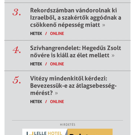
3.
Rekordszámban vándorolnak ki
Izraelből, a szakértők aggódnak a
csökkenő népesség miatt
»
HETEK
/
ONLINE
4.
Szívhangrendelet: Hegedűs Zsolt
nővére is kiáll az élet mellett
»
HETEK
/
ONLINE
5.
Vitézy mindenkitől kérdezi:
Bevezessük-e az átlagsebesség-
mérést?
»
HETEK
/
ONLINE
HIRDETÉS