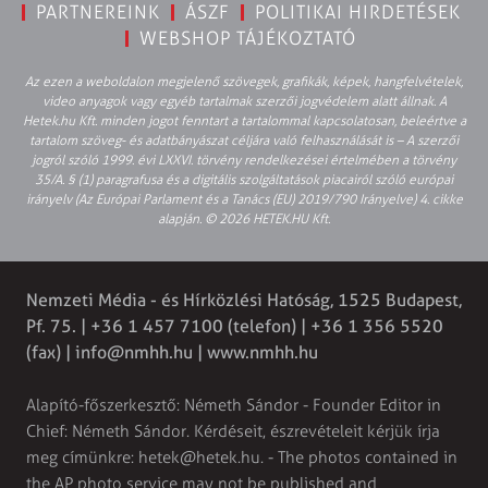
PARTNEREINK
ÁSZF
POLITIKAI HIRDETÉSEK
WEBSHOP TÁJÉKOZTATÓ
Az ezen a weboldalon megjelenő szövegek, grafikák, képek, hangfelvételek,
video anyagok vagy egyéb tartalmak szerzői jogvédelem alatt állnak. A
Hetek.hu Kft. minden jogot fenntart a tartalommal kapcsolatosan, beleértve a
tartalom szöveg- és adatbányászat céljára való felhasználását is – A szerzői
jogról szóló 1999. évi LXXVI. törvény rendelkezései értelmében a törvény
35/A. § (1) paragrafusa és a digitális szolgáltatások piacairól szóló európai
irányelv (Az Európai Parlament és a Tanács (EU) 2019/790 Irányelve) 4. cikke
alapján. © 2026 HETEK.HU Kft.
Nemzeti Média - és Hírközlési Hatóság, 1525 Budapest,
Pf. 75. | +36 1 457 7100 (telefon) | +36 1 356 5520
(fax) |
info@nmhh.hu
| www.nmhh.hu
Alapító-főszerkesztő: Németh Sándor - Founder Editor in
Chief: Németh Sándor. Kérdéseit, észrevételeit kérjük írja
meg címünkre:
hetek@hetek.hu
. - The photos contained in
the AP photo service may not be published and