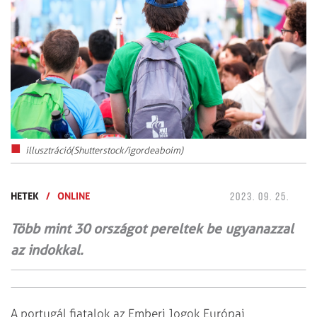
illusztráció(Shutterstock/igordeaboim)
HETEK
/
ONLINE
2023. 09. 25.
Több mint 30 országot pereltek be ugyanazzal
az indokkal.
A portugál fiatalok az Emberi Jogok Európai