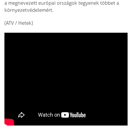
a megnevezett európai országok tegyenek többet a
környezetvédelemért.
(ATV / Hetek)