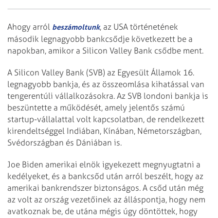
Ahogy arról
, az USA történetének
beszámoltunk
második legnagyobb bankcsődje következett be a
napokban, amikor a Silicon Valley Bank csődbe ment.
A Silicon Valley Bank (SVB) az Egyesült Államok 16.
legnagyobb bankja, és az összeomlása kihatással van
tengerentúli vállalkozásokra. Az SVB londoni bankja is
beszüntette a működését, amely jelentős számú
startup-vállalattal volt kapcsolatban, de rendelkezett
kirendeltséggel Indiában, Kínában, Németországban,
Svédországban és Dániában is.
Joe Biden amerikai elnök igyekezett megnyugtatni a
kedélyeket, és a bankcsőd után arról beszélt, hogy az
amerikai bankrendszer biztonságos. A csőd után még
az volt az ország vezetőinek az álláspontja, hogy nem
avatkoznak be, de utána mégis úgy döntöttek, hogy