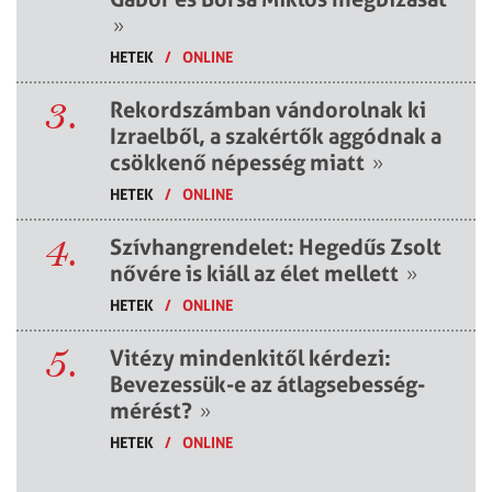
»
HETEK
/
ONLINE
3.
Rekordszámban vándorolnak ki
Izraelből, a szakértők aggódnak a
csökkenő népesség miatt
»
HETEK
/
ONLINE
4.
Szívhangrendelet: Hegedűs Zsolt
nővére is kiáll az élet mellett
»
HETEK
/
ONLINE
5.
Vitézy mindenkitől kérdezi:
Bevezessük-e az átlagsebesség-
mérést?
»
HETEK
/
ONLINE