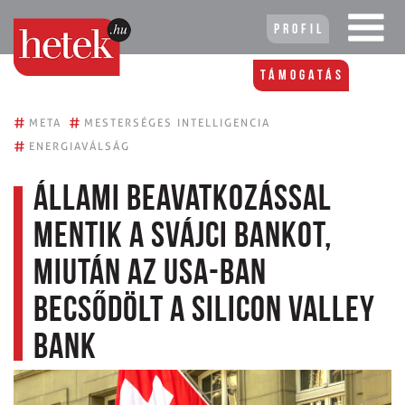
Profil
Támogatás
#
#
META
MESTERSÉGES INTELLIGENCIA
#
ENERGIAVÁLSÁG
Állami beavatkozással
mentik a svájci bankot,
miután az USA-ban
becsődölt a Silicon Valley
Bank