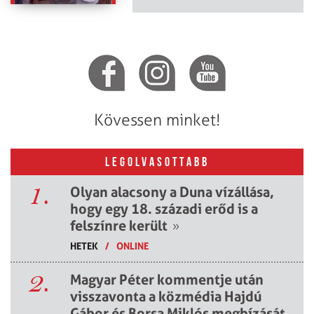
Kövessen minket!
LEGOLVASOTTABB
1.
Olyan alacsony a Duna vízállása,
hogy egy 18. századi erőd is a
felszínre került
»
HETEK
/
ONLINE
2.
Magyar Péter kommentje után
visszavonta a közmédia Hajdú
Gábor és Borsa Miklós megbízását