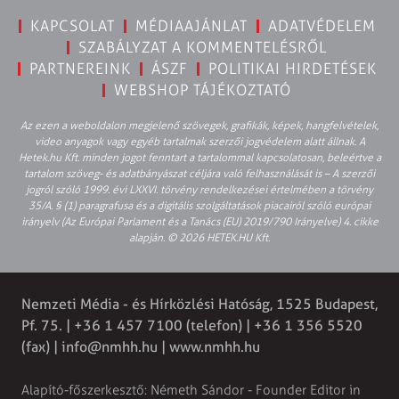
KAPCSOLAT
MÉDIAAJÁNLAT
ADATVÉDELEM
SZABÁLYZAT A KOMMENTELÉSRŐL
PARTNEREINK
ÁSZF
POLITIKAI HIRDETÉSEK
WEBSHOP TÁJÉKOZTATÓ
Az ezen a weboldalon megjelenő szövegek, grafikák, képek, hangfelvételek,
video anyagok vagy egyéb tartalmak szerzői jogvédelem alatt állnak. A
Hetek.hu Kft. minden jogot fenntart a tartalommal kapcsolatosan, beleértve a
tartalom szöveg- és adatbányászat céljára való felhasználását is – A szerzői
jogról szóló 1999. évi LXXVI. törvény rendelkezései értelmében a törvény
35/A. § (1) paragrafusa és a digitális szolgáltatások piacairól szóló európai
irányelv (Az Európai Parlament és a Tanács (EU) 2019/790 Irányelve) 4. cikke
alapján. © 2026 HETEK.HU Kft.
Nemzeti Média - és Hírközlési Hatóság, 1525 Budapest,
Pf. 75. | +36 1 457 7100 (telefon) | +36 1 356 5520
(fax) |
info@nmhh.hu
| www.nmhh.hu
Alapító-főszerkesztő: Németh Sándor - Founder Editor in