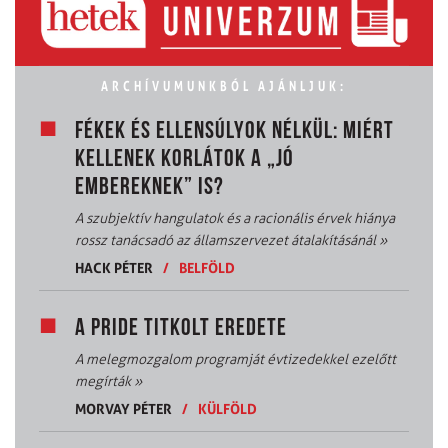
ARCHÍVUMUNKBÓL AJÁNLJUK:
FÉKEK ÉS ELLENSÚLYOK NÉLKÜL: MIÉRT
KELLENEK KORLÁTOK A „JÓ
EMBEREKNEK” IS?
A szubjektív hangulatok és a racionális érvek hiánya
rossz tanácsadó az államszervezet átalakításánál
»
HACK PÉTER
/
BELFÖLD
A PRIDE TITKOLT EREDETE
A melegmozgalom programját évtizedekkel ezelőtt
megírták
»
MORVAY PÉTER
/
KÜLFÖLD