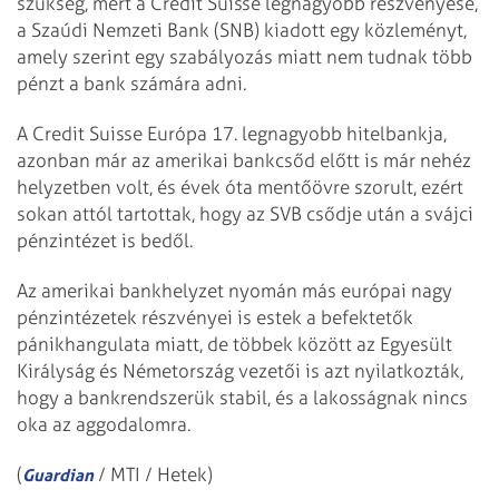
szükség, mert a Credit Suisse legnagyobb részvényese,
a Szaúdi Nemzeti Bank (SNB) kiadott egy közleményt,
amely szerint egy szabályozás miatt nem tudnak több
pénzt a bank számára adni.
A Credit Suisse Európa 17. legnagyobb hitelbankja,
azonban már az amerikai bankcsőd előtt is már nehéz
helyzetben volt, és évek óta mentőövre szorult, ezért
sokan attól tartottak, hogy az SVB csődje után a svájci
pénzintézet is bedől.
Az amerikai bankhelyzet nyomán más európai nagy
pénzintézetek részvényei is estek a befektetők
pánikhangulata miatt, de többek között az Egyesült
Királyság és Németország vezetői is azt nyilatkozták,
hogy a bankrendszerük stabil, és a lakosságnak nincs
oka az aggodalomra.
(
/ MTI / Hetek)
Guardian