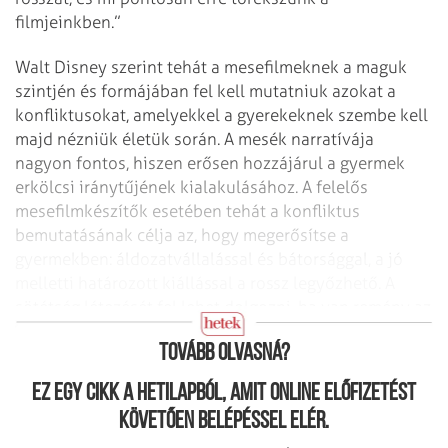
filmjeinkben.”
Walt Disney szerint tehát a mesefilmeknek a maguk
szintjén és formájában fel kell mutatniuk azokat a
konfliktusokat, amelyekkel a gyerekeknek szembe kell
majd nézniük életük során. A mesék narratívája
nagyon fontos, hiszen erősen hozzájárul a gyermek
erkölcsi iránytűjének kialakulásához. A felelős
mesefilmkészítők esetében tehát a konfliktus
bemutatásának célja az, hogy megerősítse a
gyermekben: áldozatvállalással és bátorsággal, a jó
melletti határozott kiállással a rossz legyőzhető. A
sötétség létezését fel lehet dolgozni, ha van remény az
emberben, és a történet ezt megerősíti benne.
Tovább olvasná?
Ez egy cikk a hetilapból, amit online előfizetést
követően belépéssel elér.