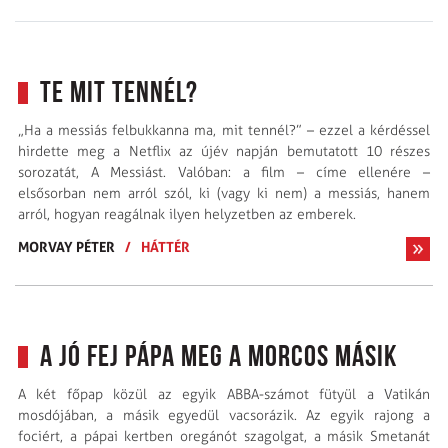
Te mit tennél?
„Ha a messiás felbukkanna ma, mit tennél?” – ezzel a kérdéssel
hirdette meg a Netflix az újév napján bemutatott 10 részes
sorozatát, A Messiást. Valóban: a film – címe ellenére –
elsősorban nem arról szól, ki (vagy ki nem) a messiás, hanem
arról, hogyan reagálnak ilyen helyzetben az emberek.
MORVAY PÉTER
/
HÁTTÉR
A jó fej pápa meg a morcos másik
A két főpap közül az egyik ABBA-számot fütyül a Vatikán
mosdójában, a másik egyedül vacsorázik. Az egyik rajong a
fociért, a pápai kertben oregánót szagolgat, a másik Smetanát