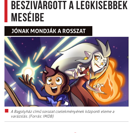
beszivárgott a legkisebbek
meséibe
JÓNAK MONDJÁK A ROSSZAT
A Bagolyház című sorozat cselekményének központi eleme a
varázslás. (Forrás: IMDB)