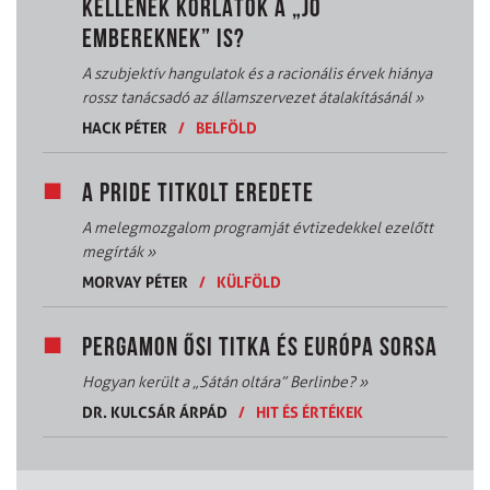
KELLENEK KORLÁTOK A „JÓ
EMBEREKNEK” IS?
A szubjektív hangulatok és a racionális érvek hiánya
rossz tanácsadó az államszervezet átalakításánál
»
HACK PÉTER
/
BELFÖLD
A PRIDE TITKOLT EREDETE
A melegmozgalom programját évtizedekkel ezelőtt
megírták
»
MORVAY PÉTER
/
KÜLFÖLD
PERGAMON ŐSI TITKA ÉS EURÓPA SORSA
Hogyan került a „Sátán oltára” Berlinbe?
»
DR. KULCSÁR ÁRPÁD
/
HIT ÉS ÉRTÉKEK