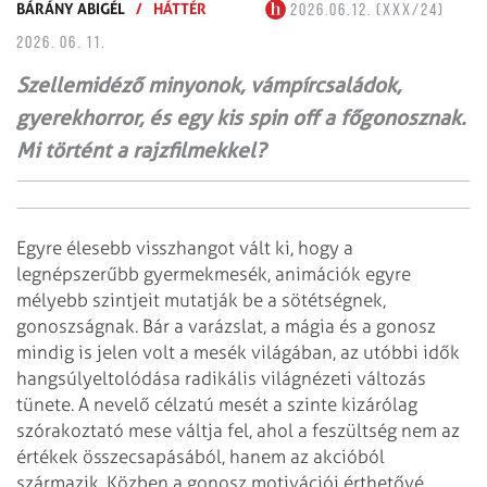
BÁRÁNY ABIGÉL
/
HÁTTÉR
2026.06.12. (XXX/24)
2026. 06. 11.
Szellemidéző minyonok, vámpírcsaládok,
gyerekhorror, és egy kis spin off a főgonosznak.
Mi történt a rajzfilmekkel?
Egyre élesebb visszhangot vált ki, hogy a
legnépszerűbb gyermekmesék, animációk egyre
mélyebb szintjeit mutatják be a sötétségnek,
gonoszságnak. Bár a varázslat, a mágia és a gonosz
mindig is jelen volt a mesék világában, az utóbbi idők
hangsúlyeltolódása radikális világnézeti változás
tünete. A nevelő célzatú mesét a szinte kizárólag
szórakoztató mese váltja fel, ahol a feszültség nem az
értékek össze­csapásából, hanem az akcióból
származik. Közben a gonosz motivációi érthetővé,