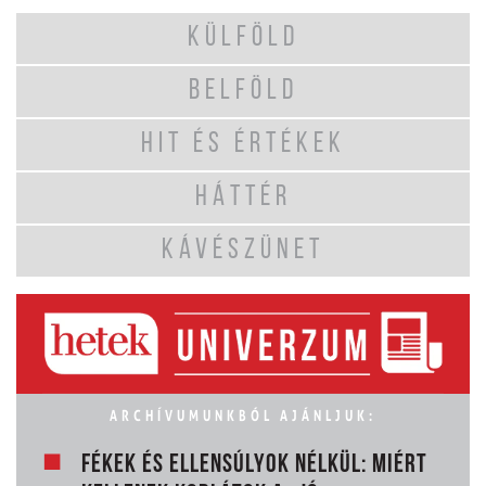
KÜLFÖLD
BELFÖLD
HIT ÉS ÉRTÉKEK
HÁTTÉR
KÁVÉSZÜNET
ARCHÍVUMUNKBÓL AJÁNLJUK:
FÉKEK ÉS ELLENSÚLYOK NÉLKÜL: MIÉRT