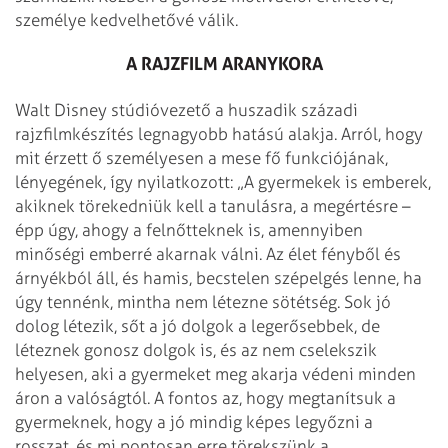
személye kedvelhetővé válik.
A RAJZFILM ARANYKORA
Walt Disney stúdióvezető a huszadik századi
rajzfilmkészítés legnagyobb hatású alakja. Arról, hogy
mit érzett ő személyesen a mese fő funkciójának,
lényegének, így nyilatkozott: „A gyerme­kek is emberek,
akiknek törekedniük kell a tanulásra, a megértésre –
épp úgy, ahogy a felnőtteknek is, amennyiben
minőségi emberré akarnak válni. Az élet fényből és
árnyékból áll, és hamis, becstelen szépelgés lenne, ha
úgy tennénk, mintha nem létezne sötétség. Sok jó
dolog létezik, sőt a jó dolgok a legerősebbek, de
léteznek gonosz dolgok is, és az nem cselekszik
helyesen, aki a gyermeket meg akarja védeni minden
áron a valóságtól. A fontos az, hogy megtanítsuk a
gyermeknek, hogy a jó mindig képes legyőzni a
rosszat, és mi pontosan erre törekszünk a