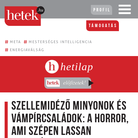
Profil
Támogatás
#
#
META
MESTERSÉGES INTELLIGENCIA
#
ENERGIAVÁLSÁG
hetilap
Szellemidéző minyonok és
vámpírcsaládok: A horror,
ami szépen lassan