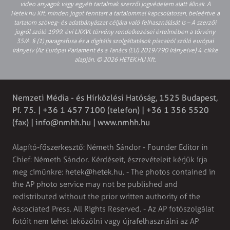
video anyagok vagy egyéb tartalmak szerzői jogvédelem alatt állnak. A
Hetek.hu Kft. minden jogot fenntart a tartalommal kapcsolatosan, beleértve a
tartalom szöveg- és adatbányászat céljára való felhasználását is – A szerzői
jogról szóló 1999. évi LXXVI. törvény rendelkezései értelmében a törvény
35/A. § (1) paragrafusa és a digitális szolgáltatások piacairól szóló európai
irányelv (Az Európai Parlament és a Tanács (EU) 2019/790 Irányelve) 4. cikke
alapján. © 2026 HETEK.HU Kft.
Nemzeti Média - és Hírközlési Hatóság, 1525 Budapest,
Pf. 75. | +36 1 457 7100 (telefon) | +36 1 356 5520
(fax) |
info@nmhh.hu
| www.nmhh.hu
Alapító-főszerkesztő: Németh Sándor - Founder Editor in
Chief: Németh Sándor. Kérdéseit, észrevételeit kérjük írja
meg címünkre:
hetek@hetek.hu
. - The photos contained in
the AP photo service may not be published and
redistributed without the prior written authority of the
Associated Press. All Rights Reserved. - Az AP fotószolgálat
fotóit nem lehet leközölni vagy újrafelhasználni az AP