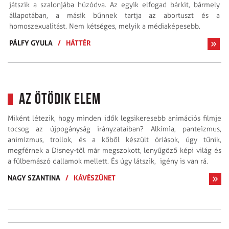
játszik a szalonjába húzódva. Az egyik elfogad bárkit, bármely
állapotában, a másik bűnnek tartja az abortuszt és a
homoszexualitást. Nem kétséges, melyik a médiaképesebb.
PÁLFY GYULA
/
HÁTTÉR
Az ötödik elem
Miként létezik, hogy minden idők legsikeresebb animációs filmje
tocsog az újpogányság irányzataiban? Alkímia, panteizmus,
animizmus, trollok, és a kőből készült óriások, úgy tűnik,
megférnek a Disney-től már megszokott, lenyűgöző képi világ és
a fülbemászó dallamok mellett. És úgy látszik, igény is van rá.
NAGY SZANTINA
/
KÁVÉSZÜNET