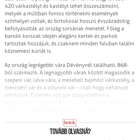
420 várkastélyt és kastélyt lehet összeszámolni,
melyek a múltban fontos történelmi események
színhelyei voltak, és birtokosai hosszú évszázadokig
befolyásolták az ország sorsának menetét. Főleg a
barokk korszak idején elegáns kertek és parkok
tartoztak hozzájuk, és csaknem minden faluban találni
köznemesi kúriát is.
Az ország legrégebbi vára Dévénynél található, 868-
ból származik. A legnagyobb várak között magasodik a
szepesi vár, Léva vára, a mesebeli bajmóci várkastély, a
trencséni vár és a zólyomi vár – csak hogy néhányat
említsünk. Érdemes volt pár óráig elidőzni a
legmerészebb építésű Árva váránál is, mely az Árva
folyó felett függőlegesen egy sziklabércen áll, mint
egy „sasfészek”. Érdemes kipróbálni a vár alatt
kanyargó folyón a tutajozást is.
Tovább olvasná?