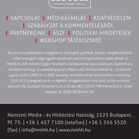
KAPCSOLAT
MÉDIAAJÁNLAT
ADATVÉDELEM
SZABÁLYZAT A KOMMENTELÉSRŐL
PARTNEREINK
ÁSZF
POLITIKAI HIRDETÉSEK
WEBSHOP TÁJÉKOZTATÓ
Az ezen a weboldalon megjelenő szövegek, grafikák, képek, hangfelvételek,
video anyagok vagy egyéb tartalmak szerzői jogvédelem alatt állnak. A
Hetek.hu Kft. minden jogot fenntart a tartalommal kapcsolatosan, beleértve a
tartalom szöveg- és adatbányászat céljára való felhasználását is – A szerzői
jogról szóló 1999. évi LXXVI. törvény rendelkezései értelmében a törvény
35/A. § (1) paragrafusa és a digitális szolgáltatások piacairól szóló európai
irányelv (Az Európai Parlament és a Tanács (EU) 2019/790 Irányelve) 4. cikke
alapján. © 2026 HETEK.HU Kft.
Nemzeti Média - és Hírközlési Hatóság, 1525 Budapest,
Pf. 75. | +36 1 457 7100 (telefon) | +36 1 356 5520
(fax) |
info@nmhh.hu
| www.nmhh.hu