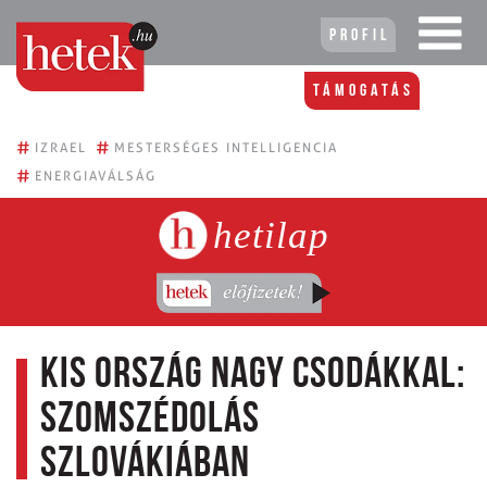
Profil
Támogatás
#
#
IZRAEL
MESTERSÉGES INTELLIGENCIA
#
ENERGIAVÁLSÁG
hetilap
Kis ország nagy csodákkal:
Szomszédolás
Szlovákiában