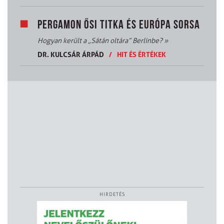
PERGAMON ŐSI TITKA ÉS EURÓPA SORSA
Hogyan került a „Sátán oltára” Berlinbe?
»
DR. KULCSÁR ÁRPÁD
/
HIT ÉS ÉRTÉKEK
HIRDETÉS