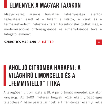
élmények a magyar tájakon
Magyarország számos turisztikai látványossága jelentős
fejlesztésen esett át – főként a kilátók, a várak és a
természetvédelmi helyszínek terén: túraútvonalak újultak meg, a
modernizációval biztonságosabbá és élménydúsabbá téve a
látogatói élményt.
SZUBOTICS MARIANN
/
HÁTTÉR
Ahol jó citromba harapni: A
világhírű Limoncello és a
„Femminiello” titka
A levegőben citrom illata száll. A panorámaút meredek sziklákon
kanyarog. Az 1400 méteres hegyek közé ékelt „függőleges
települések” házai pasztellszínűek, a Tirrén-tenger ezernyi kékje