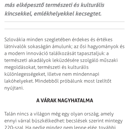
más elképesztő természeti és kulturális
kincsekkel, emlékhelyekkel kecsegtet.
Szlovákia minden szegletében érdekes és értékes
látnivalók sokaságán ámulunk; az ősi hagyományok és
a modern innováció találkozását tapasztaljuk: a
természeti akadályok leküzdésére szolgáló műszaki
megoldásokat, természeti és kulturális
különlegességeket, illetve nem mindennapi
lakóhelyeket. Mindebből próbálunk most ízelítőt
nyújtani.
A VÁRAK NAGYHATALMA
Talán nincs a világon még egy olyan ország, amely
ennyi várral büszkélkedhet: becslések szerint mintegy
220-szal. Ha pedig mindez nem lenne elég, további