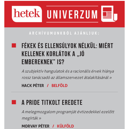
ARCHÍVUMUNKBÓL AJÁNLJUK:
FÉKEK ÉS ELLENSÚLYOK NÉLKÜL: MIÉRT
KELLENEK KORLÁTOK A „JÓ
EMBEREKNEK” IS?
A szubjektív hangulatok és a racionális érvek hiánya
rossz tanácsadó az államszervezet átalakításánál
»
HACK PÉTER
/
BELFÖLD
A PRIDE TITKOLT EREDETE
A melegmozgalom programját évtizedekkel ezelőtt
megírták
»
MORVAY PÉTER
/
KÜLFÖLD