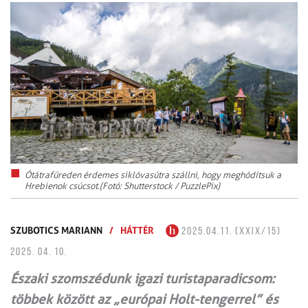
Ótátrafüreden érdemes siklóvasútra szállni, hogy meghódítsuk a
Hrebienok csúcsot.(Fotó: Shutterstock / PuzzlePix)
SZUBOTICS MARIANN
/
HÁTTÉR
2025.04.11. (XXIX/15)
2025. 04. 10.
Északi szomszédunk igazi turistaparadicsom:
többek között az „európai Holt-tengerrel” és