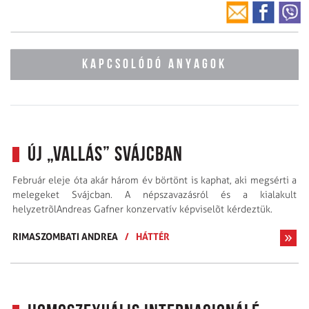
KAPCSOLÓDÓ ANYAGOK
Új „vallás” Svájcban
Február eleje óta akár három év börtönt is kaphat, aki megsérti a
melegeket Svájcban. A népszavazásról és a kialakult
helyzetrõlAndreas Gafner konzervatív képviselõt kérdeztük.
RIMASZOMBATI ANDREA
/
HÁTTÉR