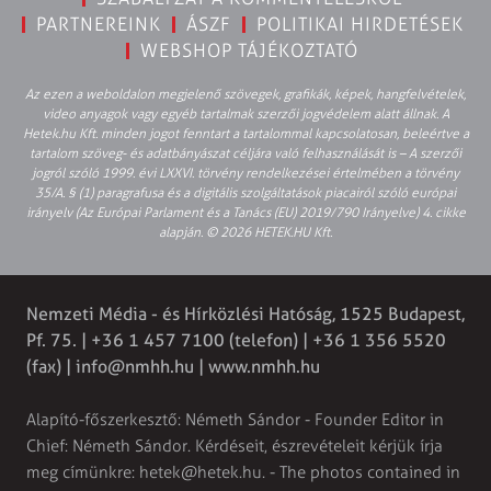
PARTNEREINK
ÁSZF
POLITIKAI HIRDETÉSEK
WEBSHOP TÁJÉKOZTATÓ
Az ezen a weboldalon megjelenő szövegek, grafikák, képek, hangfelvételek,
video anyagok vagy egyéb tartalmak szerzői jogvédelem alatt állnak. A
Hetek.hu Kft. minden jogot fenntart a tartalommal kapcsolatosan, beleértve a
tartalom szöveg- és adatbányászat céljára való felhasználását is – A szerzői
jogról szóló 1999. évi LXXVI. törvény rendelkezései értelmében a törvény
35/A. § (1) paragrafusa és a digitális szolgáltatások piacairól szóló európai
irányelv (Az Európai Parlament és a Tanács (EU) 2019/790 Irányelve) 4. cikke
alapján. © 2026 HETEK.HU Kft.
Nemzeti Média - és Hírközlési Hatóság, 1525 Budapest,
Pf. 75. | +36 1 457 7100 (telefon) | +36 1 356 5520
(fax) |
info@nmhh.hu
| www.nmhh.hu
Alapító-főszerkesztő: Németh Sándor - Founder Editor in
Chief: Németh Sándor. Kérdéseit, észrevételeit kérjük írja
meg címünkre:
hetek@hetek.hu
. - The photos contained in