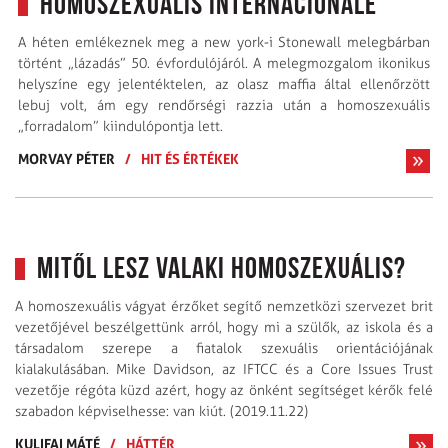
Homoszexuális Internacionálé
A héten emlékeznek meg a new york-i Stonewall melegbárban
történt „lázadás” 50. évfordulójáról. A melegmozgalom ikonikus
helyszíne egy jelentéktelen, az olasz maffia által ellenőrzött
lebuj volt, ám egy rendőrségi razzia után a homoszexuális
„forradalom” kiindulópontja lett.
MORVAY PÉTER
/
HIT ÉS ÉRTÉKEK
Mitől lesz valaki homoszexuális?
A homoszexuális vágyat érzőket segítő nemzetközi szervezet brit
vezetőjével beszélgettünk arról, hogy mi a szülők, az iskola és a
társadalom szerepe a fiatalok szexuális orientációjának
kialakulásában. Mike Davidson, az IFTCC és a Core Issues Trust
vezetője régóta küzd azért, hogy az önként segítséget kérők felé
szabadon képviselhesse: van kiút. (2019.11.22)
KULIFAI MÁTÉ
/
HÁTTÉR