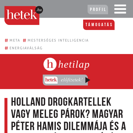
Profil
Támogatás
#
#
META
MESTERSÉGES INTELLIGENCIA
#
ENERGIAVÁLSÁG
hetilap
Holland drogkartellek
vagy meleg párok? Magyar
Péter hamis dilemmája és a