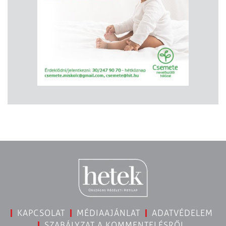
KAPCSOLAT
MÉDIAAJÁNLAT
ADATVÉDELEM
SZABÁLYZAT A KOMMENTELÉSRŐL