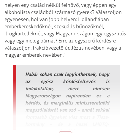
helyen egy család nélkül felnövő, vagy éppen egy
alkoholista családból származó gyerek? Válaszoljon
egyenesen, hol van jobb helyen: Hollandiában
emberkereskedőknél, szexuális bűnözőknél,
drogkartelleknél, vagy Magyarországon egy egyszülős
vagy egy meleg párnál? Erre az egyszerű kérdésre
válaszoljon, frakcióvezető úr, Jézus nevében, vagy a
magyar emberek nevében.”
Habár sokan csak legyinthetnek, hogy
az egész kérdésfeltevés is
indokolatlan, mert nincsen
Magyarországon napirenden ez a
kérdés, és marginális miniszterelnöki
megszólalásról van szó – ennél sokkal
fontosabb ügyeket visz most a Tisza-
kormány – de a hazai LMBTQ-
mozgalom nem így látja.