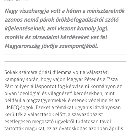
Nagy visszhangja volt a héten a miniszterelnök
azonos nemű párok örökbefogadásáról szóló
kijelentéseinek, ami viszont komoly jogi,
morális és társadalmi kérdéseket vet fel
Magyarország jövője szempontjából.
Sokak számára óriási dilemma volt a választási
kampány során, hogy vajon Magyar Péter és a Tisza
Párt milyen álláspontot fog képviselni kormányon az
olyan ideológiai és világnézeti kérdésekben, mint
például a magzatgyermekek életének védelme és az
LMBTQ-jogok. Ezeket a témákat ugyanis látványosan
kerülték a választások előtt, a szavazóbázist
esetlegesen megosztó ügyektől tudatosan távol
tartották magukat, ez az óvatoskodás azonban április