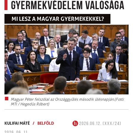
gyermekvédelem valósága
MI LESZ A MAGYAR GYERMEKEKKEL?
Magyar Péter felszólal az Országgyűlés második ülésnapján.(Fotó:
MTI / Hegedüs Róbert)
KULIFAI MÁTÉ
/
BELFÖLD
2026.06.12. (XXX/24)
2026. 06. 11.