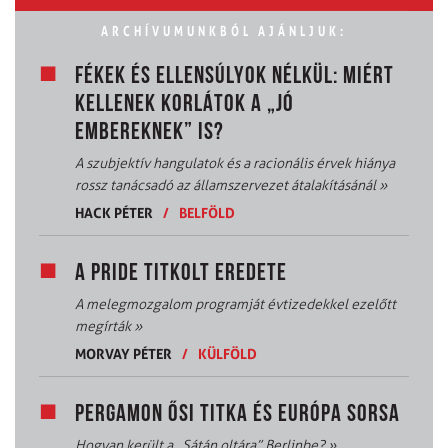
ARCHÍVUMUNKBÓL AJÁNLJUK:
FÉKEK ÉS ELLENSÚLYOK NÉLKÜL: MIÉRT
KELLENEK KORLÁTOK A „JÓ
EMBEREKNEK” IS?
A szubjektív hangulatok és a racionális érvek hiánya
rossz tanácsadó az államszervezet átalakításánál
»
HACK PÉTER
/
BELFÖLD
A PRIDE TITKOLT EREDETE
A melegmozgalom programját évtizedekkel ezelőtt
megírták
»
MORVAY PÉTER
/
KÜLFÖLD
PERGAMON ŐSI TITKA ÉS EURÓPA SORSA
Hogyan került a „Sátán oltára” Berlinbe?
»