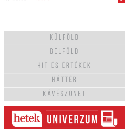
KÜLFÖLD
BELFÖLD
HIT ÉS ÉRTÉKEK
HÁTTÉR
KÁVÉSZÜNET