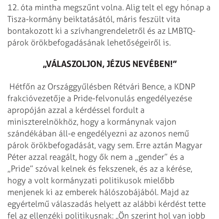
12. óta mintha megszűnt volna. Alig telt el egy hónap a
Tisza-kormány beiktatásától, máris feszült vita
bontakozott ki a szívhangrendeletről és az LMBTQ-
párok örökbefogadásának lehetőségeiről is.
„VÁLASZOLJON, JÉZUS NEVÉBEN!”
Hétfőn az Országgyűlésben Rétvári Bence, a KDNP
frakcióvezetője a Pride-felvonulás engedélyezése
apropóján azzal a kérdéssel fordult a
miniszterelnökhöz, hogy a kormánynak vajon
szándékában áll-e engedélyezni az azonos nemű
párok örökbefogadását, vagy sem. Erre aztán Magyar
Péter azzal reagált, hogy ők nem a „gender” és a
„Pride” szóval kelnek és fekszenek, és az a kérése,
hogy a volt kormányzati politikusok mielőbb
menjenek ki az emberek hálószobájából. Majd az
egyértelmű válaszadás helyett az alábbi kérdést tette
fel az ellenzéki politikusnak: „Ön szerint hol van jobb