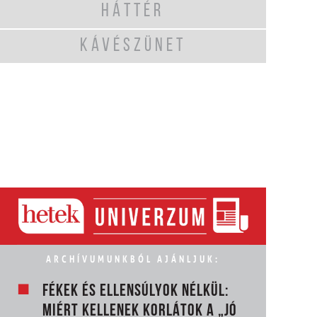
HÁTTÉR
KÁVÉSZÜNET
ARCHÍVUMUNKBÓL AJÁNLJUK:
FÉKEK ÉS ELLENSÚLYOK NÉLKÜL:
MIÉRT KELLENEK KORLÁTOK A „JÓ