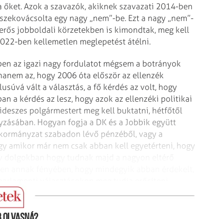
ta őket. Azok a szavazók, akiknek szavazati 2014-ben
sszekovácsolta egy nagy „nem”-be. Ezt a nagy „nem”-
erős jobboldali körzetekben is kimondtak, meg kell
022-ben kellemetlen meglepetést átélni.
ben az igazi nagy fordulatot mégsem a botrányok
hanem az, hogy 2006 óta először az ellenzék
usúvá vált a választás, a fő kérdés az volt, hogy
n a kérdés az lesz, hogy azok az ellenzéki politikai
deszes polgármestert meg kell buktatni, hétfőtől
zásában. Hogyan fogja a DK és a Jobbik együtt
nkormányzat szabadon lévő pénzéből, vagy a
ogy amikor már nem csak abban kell egyetérteni, hogy
tív dolgokban hogy tudnak majd a nagyon eltérő
sen annak fényében, hogy mindegyik abban érdekelt,
parlamenti választásokon meg tudja erősíteni
 olvasná?