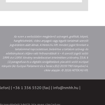
Az ezen a weboldalon megjelenő szövegek, grafikák, képek,
hangfelvételek, video anyagok vagy egyéb tartalmak szerzői
jogvédelem alatt állnak. A Hetek.hu Kft. minden jogot fenntart a
tartalommal kapcsolatosan, beleértve a tartalom szöveg- és
adatbányászat céljára való felhasználását is – A szerzői jogról szóló
1999. évi LXXVI. törvény rendelkezései értelmében a törvény 35/A. §
(1) paragrafusa és a digitális szolgáltatások piacairól szóló európai
irányelv (Az Európai Parlament és a Tanács (EU) 2019/790 Irányelve) 4.
cikke alapján. © 2026 HETEK.HU Kft.
lefon) | +36 1 356 5520 (fax) |
info@nmhh.hu
|
észrevételeit kérjük írja meg címünkre: