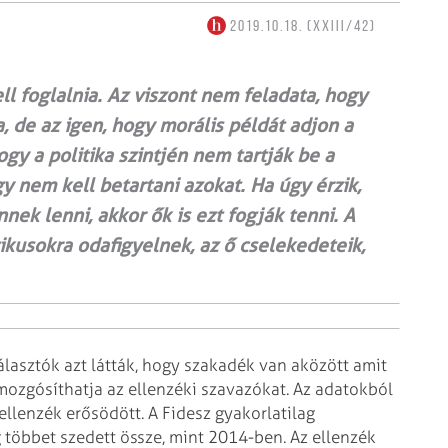
2019.10.18. (XXIII/42)
ll foglalnia. Az viszont nem feladata, hogy
, de az igen, hogy morális példát adjon a
gy a politika szintjén nem tartják be a
y nem kell betartani azokat. Ha úgy érzik,
ek lenni, akkor ők is ezt fogják tenni. A
tikusokra odafigyelnek, az ő cselekedeteik,
lasztók azt látták, hogy szakadék van aközött amit
mozgósíthatja az ellenzéki szavazókat. Az adatokból
ellenzék erősödött. A Fidesz gyakorlatilag
többet szedett össze, mint 2014-ben. Az ellenzék