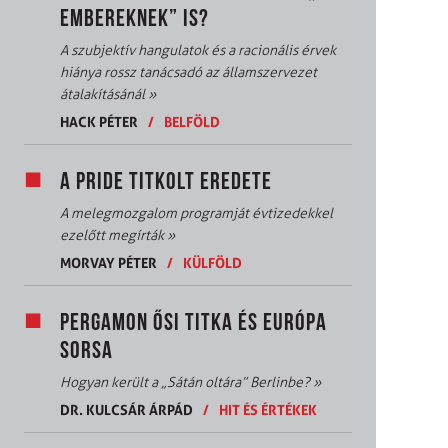
EMBEREKNEK” IS?
A szubjektív hangulatok és a racionális érvek
hiánya rossz tanácsadó az államszervezet
átalakításánál
»
HACK PÉTER
/
BELFÖLD
A PRIDE TITKOLT EREDETE
A melegmozgalom programját évtizedekkel
ezelőtt megírták
»
MORVAY PÉTER
/
KÜLFÖLD
PERGAMON ŐSI TITKA ÉS EURÓPA
SORSA
Hogyan került a „Sátán oltára” Berlinbe?
»
DR. KULCSÁR ÁRPÁD
/
HIT ÉS ÉRTÉKEK