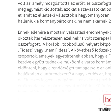
volt az, amely mozgósította az erőit, és összefog
még egymást kioltották, azokat a szavazatokat ö
et, amit az ellenzéki választók a hagyományosan 
hallaniuk a kormánypártoknak, ha nem akarnak 2
Ennek ellenére a mostani választási eredmények
okozták (természetesen ezeknek is volt szerepe) 
összefogott. A korábbi, többpólusú helyett kétpól
„Fidesz” vagy „nem Fidesz”. A következő időszakba
csoportok, amelyek egyetértenek abban, hogy a Fi
kezdve együtt tudnak-e működni a város kormány
eldönteni, hogy a rendőrséget támogassa-e az ö
hajléktalan ellátórendszert? A nagy kérdés az, h
ne Fideszes legyen a polgármester, akkor a pozi
értékrendet valló pártok együttműködni. Különö
hogy túlélje a következő időszakot és a 2022-es 
pozícióit.
Tovább