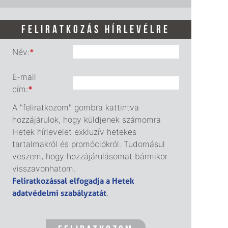
FELIRATKOZÁS HÍRLEVÉLRE
Név:
*
E-mail
cím:
*
A "feliratkozom" gombra kattintva
hozzájárulok, hogy küldjenek számomra
Hetek hírlevelet exkluzív hetekes
tartalmakról és promóciókról. Tudomásul
veszem, hogy hozzájárulásomat bármikor
visszavonhatom.
Feliratkozással elfogadja a Hetek
adatvédelmi szabályzatát
.