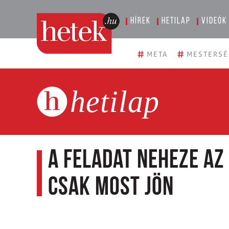
Hírek
Hetilap
Videók
#
#
META
MESTERSÉ
hetilap
A feladat neheze a
csak most jön