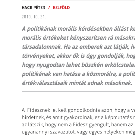
HACK PÉTER
/
BELFÖLD
2019. 10. 21.
A politikának morális kérdésekben állást ke
morális értékeket kényszerítsen rá másokra
társadalomnak. Ha az emberek azt látják, ho
törvényeket, akkor ők is úgy gondolják, hog
hogy nyugodtan lehet büszkén erkölcstelenn
politikának van hatása a közmorálra, a poli
értékválasztásaik mintát adnak másoknak.
A Fidesznek el kell gondolkodnia azon, hogy a vá
hirdetnek, és amit gyakorolnak, ez a képmutatás 
az látszik, hogy nem a Fidesz gyengült, hanem az 
ugyanannyi szavazatot, vagy egyes helyeken még 