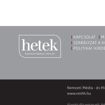
KAPCSOLAT
M
SZABÁLYZAT A 
POLITIKAI HIRD
Nemzeti Média - és Hí
www.nmhh.hu
Alapító-főszerkesztő: N