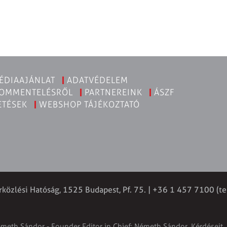
ÉDIAAJÁNLAT
ADATVÉDELEM
KOMMENTELÉSRŐL
PARTNEREINK
ÁSZF
ETÉSEK
WEBSHOP TÁJÉKOZTATÓ
rközlési Hatóság, 1525 Budapest, Pf. 75. | +36 1 457 7100 (te
émeth Sándor - Founder Editor in Chief: Németh Sándor. Kérdéseit, 