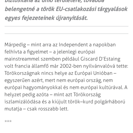
biztosítaná az unió területére, továbbá
belengetné a török EU-csatlakozási tárgyalások
egyes fejezeteinek újranyitását.
Márpedig – mint arra az Independent a napokban
felhívta a figyelmet – a jelenlegi európai
mainstreammel szemben például Giscard D’Estaing
volt francia államfő már 2002-ben nyilvánvalóvá tette:
Törökországnak nincs helye az Európai Unióban –
egyszerűen azért, mert nem európai ország, nem
európai hagyományokkal és nem európai kultúrával. A
helyzet pedig azóta – mint azt Törökország
iszlamizálódása és a kiújult török–kurd polgárháború
mutatja – csak rosszabb lett.
***