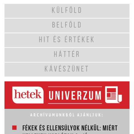
KÜLFÖLD
BELFÖLD
HIT ÉS ÉRTÉKEK
HÁTTÉR
KÁVÉSZÜNET
ARCHÍVUMUNKBÓL AJÁNLJUK:
FÉKEK ÉS ELLENSÚLYOK NÉLKÜL: MIÉRT