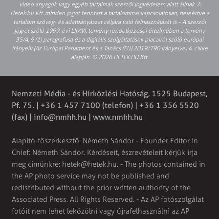
video anyagok vagy egyéb tartalmak szerzői jogvédelem alatt állnak. A
Hetek.hu Kft. minden jogot fenntart a tartalommal kapcsolatosan, beleértve a
tartalom szöveg- és adatbányászat céljára való felhasználását is – A szerzői
jogról szóló 1999. évi LXXVI. törvény rendelkezései értelmében a törvény
35/A. § (1) paragrafusa és a digitális szolgáltatások piacairól szóló európai
irányelv (Az Európai Parlament és a Tanács (EU) 2019/790 Irányelve) 4. cikke
alapján. © 2026 HETEK.HU Kft.
Nemzeti Média - és Hírközlési Hatóság, 1525 Budapest,
Pf. 75. | +36 1 457 7100 (telefon) | +36 1 356 5520
(fax) |
info@nmhh.hu
| www.nmhh.hu
Alapító-főszerkesztő: Németh Sándor - Founder Editor in
Chief: Németh Sándor. Kérdéseit, észrevételeit kérjük írja
meg címünkre:
hetek@hetek.hu
. - The photos contained in
the AP photo service may not be published and
redistributed without the prior written authority of the
Associated Press. All Rights Reserved. - Az AP fotószolgálat
fotóit nem lehet leközölni vagy újrafelhasználni az AP