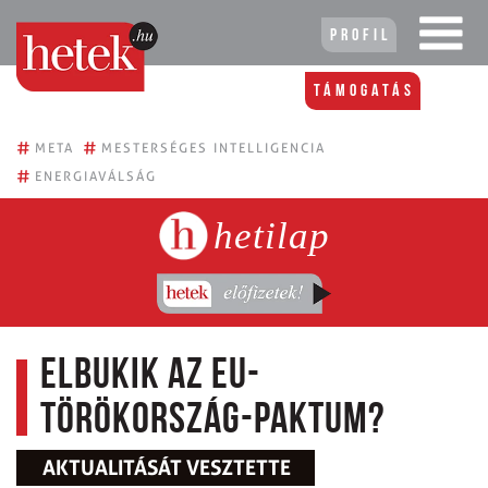
Profil
Támogatás
#
#
META
MESTERSÉGES INTELLIGENCIA
#
ENERGIAVÁLSÁG
hetilap
Elbukik az EU-
Törökország-paktum?
AKTUALITÁSÁT VESZTETTE