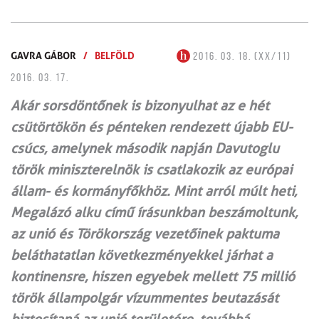
GAVRA GÁBOR
/
BELFÖLD
2016. 03. 18. (XX/11)
2016. 03. 17.
Akár sorsdöntőnek is bizonyulhat az e hét
csütörtökön és pénteken rendezett újabb EU-
csúcs, amelynek második napján Davutoglu
török miniszterelnök is csatlakozik az európai
állam- és kormányfőkhöz. Mint arról múlt heti,
Megalázó alku című írásunkban beszámoltunk,
az unió és Törökország vezetőinek paktuma
beláthatatlan következményekkel járhat a
kontinensre, hiszen egyebek mellett 75 millió
török állampolgár vízummentes beutazását