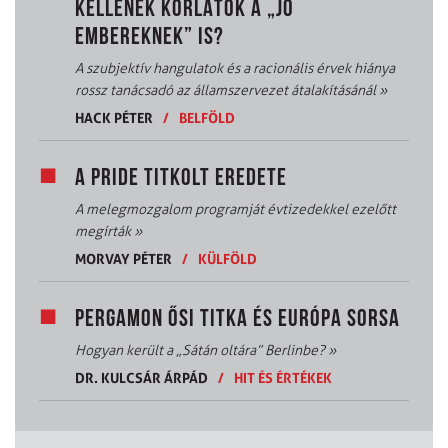
KELLENEK KORLÁTOK A „JÓ
EMBEREKNEK” IS?
A szubjektív hangulatok és a racionális érvek hiánya
rossz tanácsadó az államszervezet átalakításánál
»
HACK PÉTER
/
BELFÖLD
A PRIDE TITKOLT EREDETE
A melegmozgalom programját évtizedekkel ezelőtt
megírták
»
MORVAY PÉTER
/
KÜLFÖLD
PERGAMON ŐSI TITKA ÉS EURÓPA SORSA
Hogyan került a „Sátán oltára” Berlinbe?
»
DR. KULCSÁR ÁRPÁD
/
HIT ÉS ÉRTÉKEK