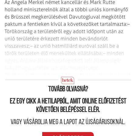
Az Angela Merkel német kancellár és Mark Rutte
holland miniszterelnök által a többi uniós kormányfő
és Brüsszel megkerülésével Davutogluval megkötött
paktum a fentieken kívül a következőket tartalmazta:
–
Törökország a területéről egy adott időpont után az
unió területére érkezett minden bevándorlót
visszavesz;
– az unió hatmilliárd euróval száll be a
török területen élő menekültek ellátásába;
– minden
egyes, Ankara által visszafogadott szír állampolgár
helyett egy, szintén szír állampolgárságú,
Törökországban élő menedékkérőt közvetlenül az unió
területére szállítanak.
Tovább olvasná?
Ez egy cikk a hetilapból, amit online előfizetést
követően belépéssel elér.
Vagy vásárolja meg a lapot az újságárusoknál.